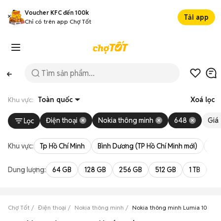
Voucher KFC đến 100k
Tải app
Chỉ có trên app Chợ Tốt
Khu vực:
Toàn quốc
Xoá lọc
Điện thoại
Nokia thông minh
648
Giá
Lọc
Khu vực:
Tp Hồ Chí Minh
Bình Dương (TP Hồ Chí Minh mới)
Bà 
Dung lượng:
64 GB
128 GB
256 GB
512 GB
1 TB
2 
Chợ Tốt
Điện thoại
Nokia thông minh
Nokia thông minh Lumia 1020