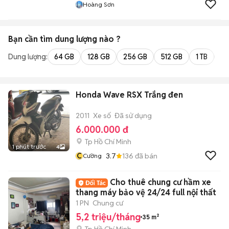
Hoàng Sơn
Bạn cần tìm
dung lượng
nào ?
Dung lượng:
64 GB
128 GB
256 GB
512 GB
1 TB
2 
Honda Wave RSX Trắng đen
2011
Xe số
Đã sử dụng
6.000.000 đ
Tp Hồ Chí Minh
1 phút trước
4
C
3.7
136
đã bán
Cường
Cho thuê chung cư hầm xe
thang máy bảo vệ 24/24 full nội thất
1 PN
Chung cư
5,2 triệu/tháng
35 m²