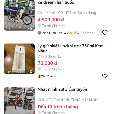
xe dream hàn quốc
2011
Xe số
100 - 175 cc
Đã sử dụng
4.900.000 đ
Tp Hồ Chí Minh
1 phút trước
4
4.6
8545
đã bán
Trình Minh Sơn
Ly giữ nhiệt LocknLock 750ml Kem
Nhựa
Đã sử dụng
Ly
70.000 đ
Tp Hồ Chí Minh
1 phút trước
1
T
Thu Trâm
Nhat minh auto cần tuyển
CÔNG TY TNHH PHỤ TÙNG HUY MINH
Đến 10 triệu/tháng
Tp Hồ Chí Minh