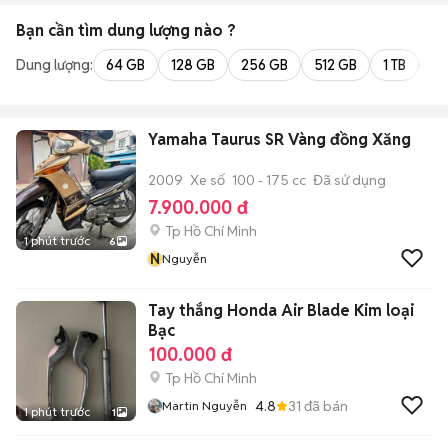
Bạn cần tìm
dung lượng
nào ?
Dung lượng:
64 GB
128 GB
256 GB
512 GB
1 TB
2 
Yamaha Taurus SR Vàng đồng Xăng
2009
Xe số
100 - 175 cc
Đã sử dụng
7.900.000 đ
Tp Hồ Chí Minh
1 phút trước
6
N
Nguyễn
Tay thắng Honda Air Blade Kim loại
Bạc
100.000 đ
Tp Hồ Chí Minh
4.8
31
đã bán
Martin Nguyễn
1 phút trước
1