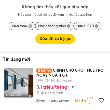
Không tìm thấy kết quả phù hợp
Hãy xóa một số bộ lọc để xem nhiều kết quả hơn
Điện thoại
Nokia thông minh
Lumia 1020
Xóa tất cả bộ lọc
Tin đăng mới
CHÍNH CHỦ CHO THUÊ TRỌ
NGAY NGÃ 4 Ga
1 PN
Căn hộ dịch vụ, mini
3,1 triệu/tháng
35 m²
Tp Hồ Chí Minh
1 phút trước
11
7
đã
4.6
Minh Thành Apartment
bán
Chdv