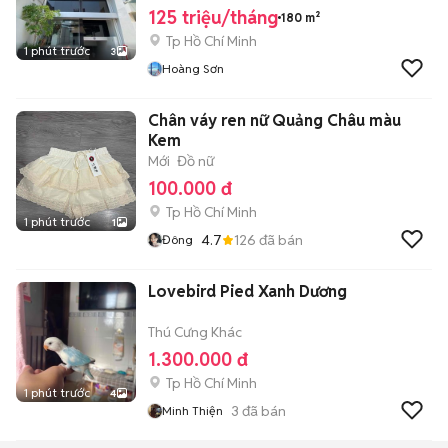
125 triệu/tháng
180 m²
Tp Hồ Chí Minh
1 phút trước
3
Hoàng Sơn
Chân váy ren nữ Quảng Châu màu
Kem
Mới
Đồ nữ
100.000 đ
Tp Hồ Chí Minh
1 phút trước
1
4.7
126
đã bán
Đông
Lovebird Pied Xanh Dương
Thú Cưng Khác
1.300.000 đ
Tp Hồ Chí Minh
1 phút trước
4
3
đã bán
Minh Thiện