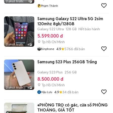
2 phút trước
1
P
Phạm Thành
Samsung Galaxy S22 Ultra 5G 2sim
120mhz 8gb/128GB
Galaxy S22 Ultra
128 GB
Hết bảo hành
5.599.000 đ
Tp Hồ Chí Minh
2 phút trước
6
4.9
5766
đã bán
Binphone
Samsung S23 Plus 256GB Trắng
Galaxy S23 Plus
256 GB
8.500.000 đ
Tp Hồ Chí Minh
2 phút trước
6
4.9
34
đã bán
Hậu Lưu
♦️PHÒNG TRỌ có gác, cửa sổ PHÒNG
THOÁNG, GIÁ TỐT