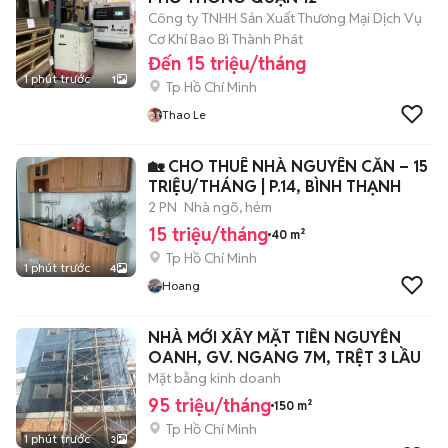
Công ty TNHH Sản Xuất Thương Mại Dịch Vụ
Cơ Khí Bao Bì Thành Phát
Đến 15 triệu/tháng
1 phút trước
1
Tp Hồ Chí Minh
Thao Le
🏡 CHO THUÊ NHÀ NGUYÊN CĂN – 15
TRIỆU/THÁNG | P.14, BÌNH THẠNH
2 PN
Nhà ngõ, hẻm
15 triệu/tháng
40 m²
Tp Hồ Chí Minh
1 phút trước
4
Hoang
NHÀ MỚI XÂY MẶT TIỀN NGUYỄN
OANH, GV. NGANG 7M, TRỆT 3 LẦU
Mặt bằng kinh doanh
95 triệu/tháng
150 m²
Tp Hồ Chí Minh
1 phút trước
3