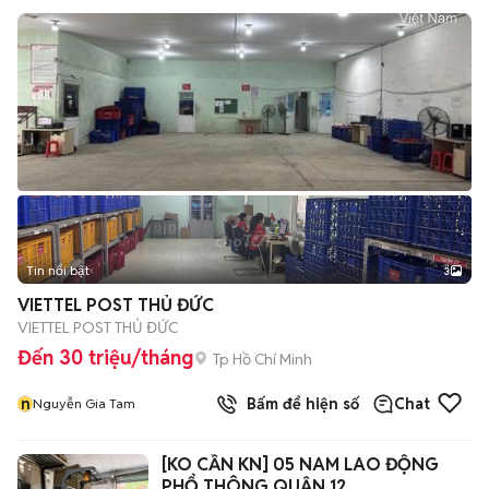
Tin nổi bật
3
VIETTEL POST THỦ ĐỨC
VIETTEL POST THỦ ĐỨC
Đến 30 triệu/tháng
Tp Hồ Chí Minh
n
Bấm để hiện số
Chat
Nguyễn Gia Tam
[KO CẦN KN] 05 NAM LAO ĐỘNG
PHỔ THÔNG QUẬN 12