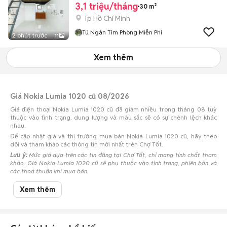
3,1 triệu/tháng
30 m²
Tp Hồ Chí Minh
Tú Ngân Tìm Phòng Miễn Phí
2 phút trước
11
Xem thêm
Giá Nokia Lumia 1020 cũ 08/2026
Giá điện thoại Nokia Lumia 1020 cũ đã giảm nhiều trong tháng 08 tuỳ
thuộc vào tình trạng, dung lượng và màu sắc sẽ có sự chênh lệch khác
nhau.
Để cập nhật giá và thị trường mua bán Nokia Lumia 1020 cũ, hãy theo
dõi và tham khảo các thông tin mới nhất trên Chợ Tốt.
Lưu ý:
Mức giá dựa trên các tin đăng tại Chợ Tốt, chỉ mang tính chất tham
khảo. Giá Nokia Lumia 1020 cũ sẽ phụ thuộc vào tình trạng, phiên bản và
các thoả thuận khi mua bán.
Mua bán Nokia Lumia 1020 cũ
Xem thêm
Chợ Tốt có 0 tin đăng bán, mua Nokia Lumia 1020 cũ với nhiều khoảng
giá giúp người dùng dễ dàng tìm kiếm và so sánh giá cả.
Chợ Tốt - Nơi mua bán Nokia Lumia 1020 cũ giá tốt nhất!