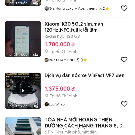
Tp Hồ Chí Minh
1 phút trước
8
5.0
Gia Hùng Luxury Apartment
Xiaomi K30 5G,2 sim,màn
120Hz,NFC,full k lỗi lầm
Redmi K30
128 GB
1.700.000 đ
Tp Hồ Chí Minh
1 phút trước
6
5.0
PAPU DIAMOND
Dịch vụ dán nóc xe VinFast VF7 đen
1.375.000 đ
Tp Hồ Chí Minh
Luc Wrap
1 phút trước
1
TÒA NHÀ MỚI HOÀNG THIỆN
ĐƯỜNG CÁCH MẠNG THANG 8, DT
9X20, HẦM 6 LẦU
6 PN
Nhà mặt phố, mặt tiền