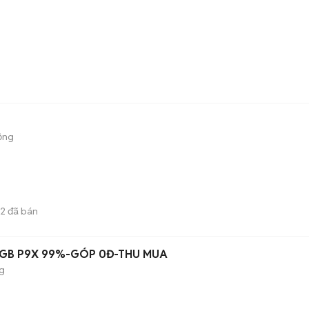
ộng
2
đã bán
6GB P9X 99%-GÓP 0Đ-THU MUA
g