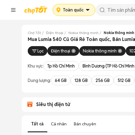
Toàn quốc
Chợ Tốt
Điện thoại
Nokia thông minh
Nokia thông minh
Mua Lumia 540 Cũ Giá Rẻ Toàn quốc, Bán Lumi
Lọc
Điện thoại
Nokia thông minh
10
Khu vực:
Tp Hồ Chí Minh
Bình Dương (TP Hồ Chí Minh
Dung lượng:
64 GB
128 GB
256 GB
512 GB
Siêu thị điện tử
Tất cả
Cá nhân
Bán chuyên