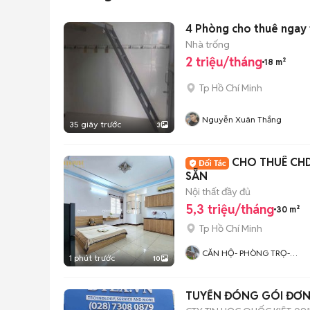
4 Phòng cho thuê ngay 
Nhà trống
2 triệu/tháng
18 m²
Tp Hồ Chí Minh
Nguyễn Xuân Thắng
35 giây trước
3
CHO THUÊ CHD
SẴN
Nội thất đầy đủ
5,3 triệu/tháng
30 m²
Tp Hồ Chí Minh
CĂN HỘ- PHÒNG TRỌ-
1 phút trước
10
ĐÚNG HÌNH ĐÚNG GIÁ TÂN
BÌNH
TUYỂN ĐÓNG GÓI ĐƠ