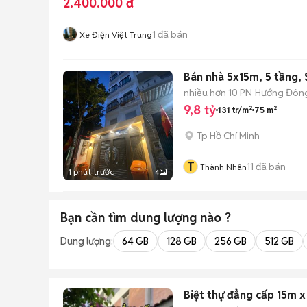
2.400.000 đ
1
đã bán
Xe Điện Việt Trung
Bán nhà 5x15m, 5 tầng, 
nhiều hơn 10 PN
Hướng Đôn
9,8 tỷ
131 tr/m²
75 m²
Tp Hồ Chí Minh
T
11
đã bán
Thành Nhân
1 phút trước
4
Bạn cần tìm
dung lượng
nào ?
Dung lượng:
64 GB
128 GB
256 GB
512 GB
Biệt thự đẳng cấp 15m 