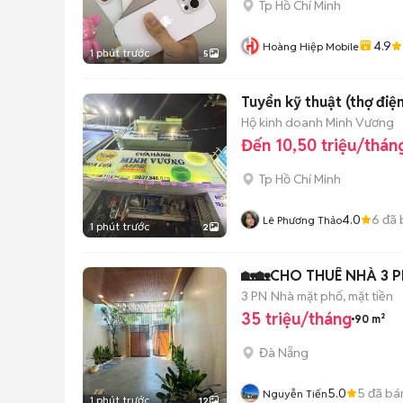
Tp Hồ Chí Minh
4.9
Hoàng Hiệp Mobile
1 phút trước
5
Tuyển kỹ thuật (thợ điệ
Hộ kinh doanh Minh Vương
Đến 10,50 triệu/thán
Tp Hồ Chí Minh
4.0
6
đã 
Lê Phương Thảo
1 phút trước
2
🏡🏡CHO THUÊ NHÀ 3
3 PN
Nhà mặt phố, mặt tiền
35 triệu/tháng
90 m²
Đà Nẵng
5.0
5
đã bá
Nguyễn Tiến
1 phút trước
12