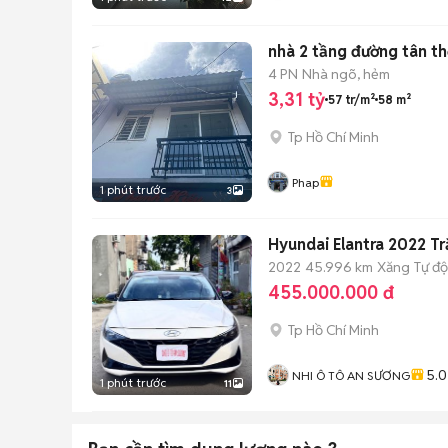
nhà 2 tầng đường tân th
4 PN
Nhà ngõ, hẻm
3,31 tỷ
57 tr/m²
58 m²
Tp Hồ Chí Minh
Phap
1 phút trước
3
Hyundai Elantra 2022 T
2022
45.996 km
Xăng
Tự đ
455.000.000 đ
Tp Hồ Chí Minh
5.0
NHI Ô TÔ AN SƯƠNG
1 phút trước
11