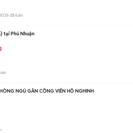
1026
đã bán
n) tại Phú Nhuận
g
bán
 PHÒNG NGỦ GẦN CÔNG VIÊN HỒ NGHINH
n