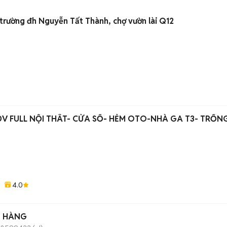
trường đh Nguyễn Tất Thành, chợ vườn lài Q12
V FULL NỘI THÂT- CỬA SỔ- HẺM OTO-NHÀ GA T3- TRỐN
4.0
N HÀNG