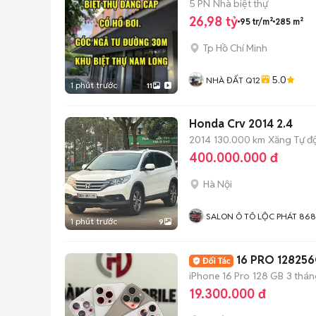
5 PN
Nhà biệt thự
26,98 tỷ
95 tr/m²
285 m²
Tp Hồ Chí Minh
5.0
NHÀ ĐẤT Q12
1 phút trước
11
Honda Crv 2014 2.4
2014
130.000 km
Xăng
Tự đ
400.000.000 đ
Hà Nội
SALON Ô TÔ LỘC PHÁT 868
1 phút trước
9
16 PRO 12825
iPhone 16 Pro
128 GB
3 thán
19.300.000 đ