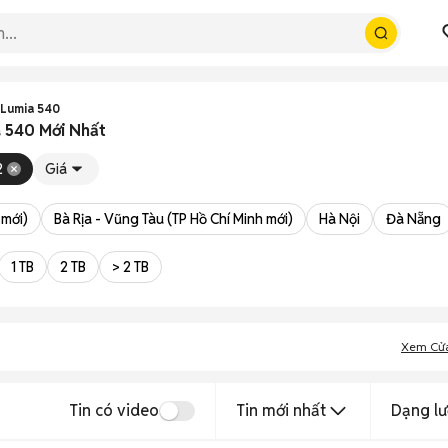
 Lumia 540
a 540 Mới Nhất
2
Giá
 mới)
Bà Rịa - Vũng Tàu (TP Hồ Chí Minh mới)
Hà Nội
Đà Nẵng
1 TB
2 TB
> 2 TB
Xem Cử
Tin có video
Tin mới nhất
Dạng lư