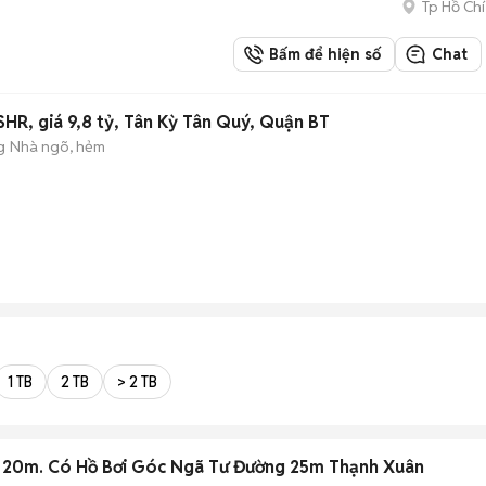
Tp Hồ Chí
Bấm để hiện số
Chat
SHR, giá 9,8 tỷ, Tân Kỳ Tân Quý, Quận BT
g
Nhà ngõ, hẻm
1 TB
2 TB
> 2 TB
x 20m. Có Hồ Bơi Góc Ngã Tư Đường 25m Thạnh Xuân