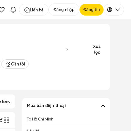
Đăng nhập
Đăng tin
Liên hệ
Xoá
lọc
Gần tôi
a hàng
Mua bán điện thoại
Tp Hồ Chí Minh
ới