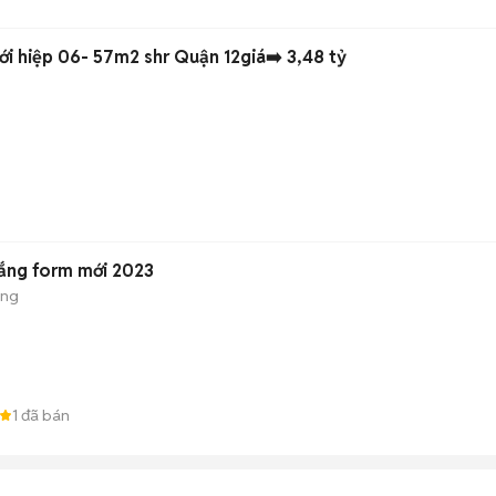
ới hiệp 06- 57m2 shr Quận 12giá➡️ 3,48 tỷ
rắng form mới 2023
ộng
1
đã bán