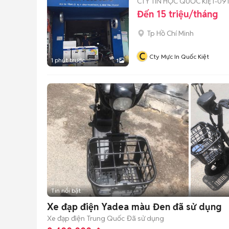
CTY TIN HỌC QUỐC KIỆT-091
Đến 15 triệu/tháng
Tp Hồ Chí Minh
C
Cty Mực In Quốc Kiệt
1 phút trước
1
Tin nổi bật
Xe đạp điện Yadea màu Đen đã sử dụng
Xe đạp điện
Trung Quốc
Đã sử dụng