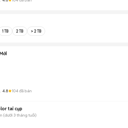
1 TB
2 TB
> 2 TB
Mới
4.8
104
đã bán
or tai cụp
 (dưới 3 tháng tuổi)