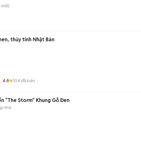
mới)
en, thủy tinh Nhật Bản
4.8
104
đã bán
iển "The Storm" Khung Gỗ Đen
ng nhà