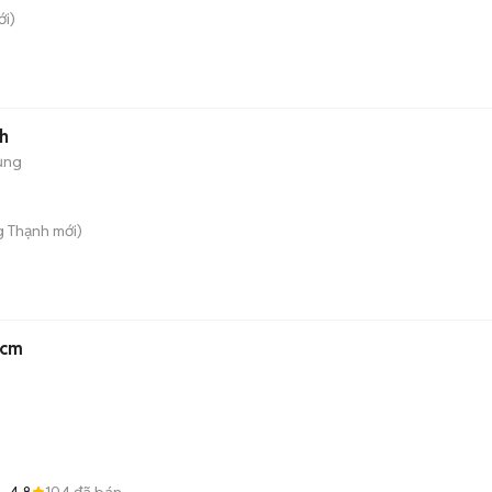
i)
h
ụng
g Thạnh
mới)
5cm
4.8
104
đã bán