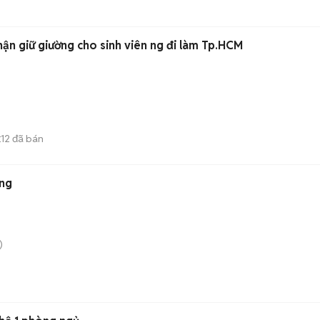
i cao cấp nhận giữ giường cho sinh viên ng đi làm Tp.HCM
12
đã bán
E
ắng
)