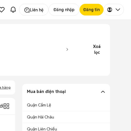
Đăng nhập
Đăng tin
Liên hệ
Xoá
lọc
a hàng
Mua bán điện thoại
Quận Cẩm Lệ
ới
Quận Hải Châu
Quận Liên Chiểu