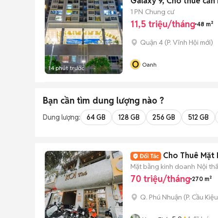
Galaxy 9, Cho thuê căn
1 PN
Chung cư
11,5 triệu/tháng
48 m²
Quận 4
(
P. Vĩnh Hội
mới)
O
Oanh
14 phút trước
Bạn cần tìm
dung lượng
nào ?
Dung lượng:
64 GB
128 GB
256 GB
512 GB
Cho Thuê Mặt 
Mặt bằng kinh doanh
Nội th
70 triệu/tháng
270 m²
Q. Phú Nhuận
(
P. Cầu Kiệu