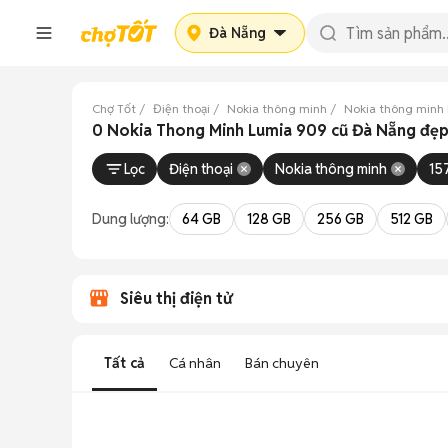
Đà Nẵng
Chợ Tốt
Điện thoại
Nokia thông minh
Nokia thông minh
0 Nokia Thong Minh Lumia 909 cũ Đà Nẵng đẹ
Lọc
Điện thoại
Nokia thông minh
15
Dung lượng:
64 GB
128 GB
256 GB
512 GB
Siêu thị điện tử
Tất cả
Cá nhân
Bán chuyên