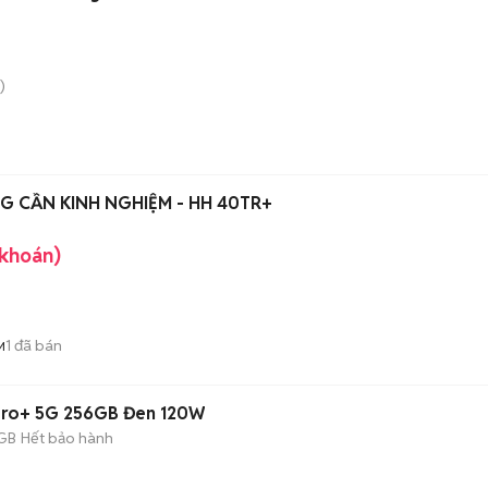
)
G CẦN KINH NGHIỆM - HH 40TR+
 khoán)
1
đã bán
M
Pro+ 5G 256GB Đen 120W
GB
Hết bảo hành