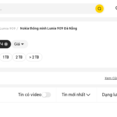
 Lumia 909
Nokia thông minh Lumia 909 Đà Nẵng
p
74
Giá
1 TB
2 TB
> 2 TB
Xem Cử
Tin có video
Tin mới nhất
Dạng lư