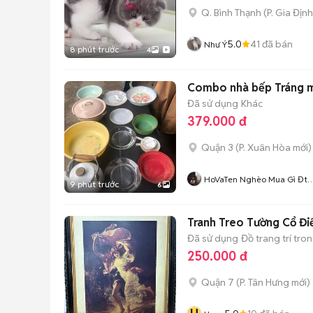
Q. Bình Thạnh
(
P. Gia Định
5.0
41
đã bán
Như Ý
8 phút trước
4
Combo nhà bếp Tráng m
Đã sử dụng
Khác
379.000 đ
Quận 3
(
P. Xuân Hòa
mới)
HoVaTen Nghèo Mua Gì Đt
9 phút trước
6
XinCamOn
Tranh Treo Tường Cổ Đ
Đã sử dụng
Đồ trang trí tro
250.000 đ
Quận 7
(
P. Tân Hưng
mới)