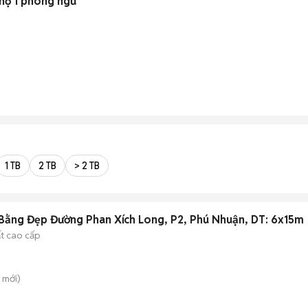
 hộ 1 phòng ngủ
1 TB
2 TB
> 2 TB
Bằng Đẹp Đường Phan Xích Long, P2, Phú Nhuận, DT: 6x15m
ất cao cấp
mới)