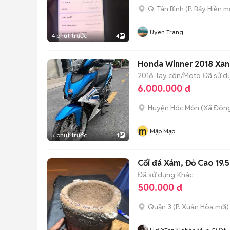
Q. Tân Bình
(
P. Bảy Hiền
mớ
Uyen Trang
4 phút trước
4
Honda Winner 2018 Xan
2018
Tay côn/Moto
Đã sử d
6.000.000 đ
Huyện Hóc Môn
(
Xã Đôn
m
Mập Mạp
5 phút trước
1
Cối đá Xám, Đỏ Cao 19.
Đã sử dụng
Khác
500.000 đ
Quận 3
(
P. Xuân Hòa
mới)