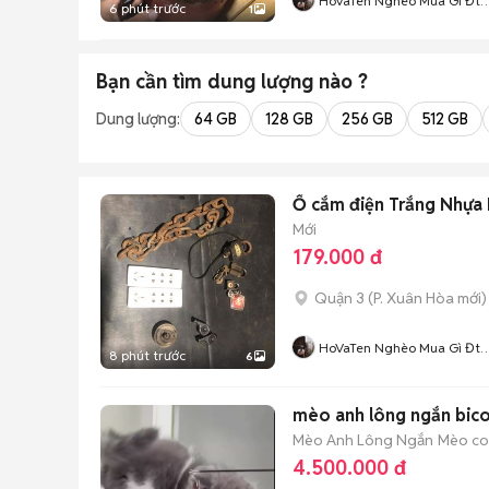
HoVaTen Nghèo Mua Gì Đt
6 phút trước
1
XinCamOn
Bạn cần tìm
dung lượng
nào ?
Dung lượng:
64 GB
128 GB
256 GB
512 GB
Ổ cắm điện Trắng Nhựa 
Mới
179.000 đ
Quận 3
(
P. Xuân Hòa
mới)
HoVaTen Nghèo Mua Gì Đt
8 phút trước
6
XinCamOn
mèo anh lông ngắn bicol
Mèo Anh Lông Ngắn
Mèo con
4.500.000 đ