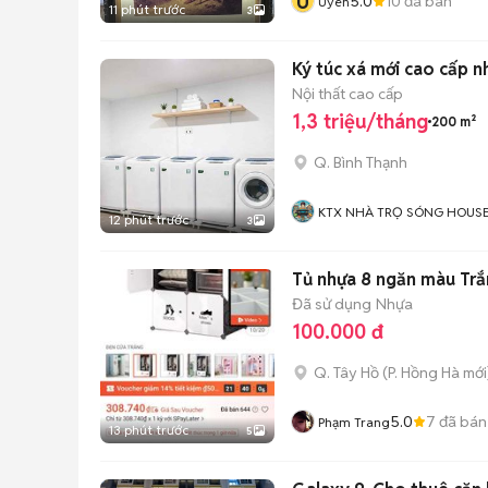
U
5.0
10
đã bán
Uyen
11 phút trước
3
Ký túc xá mớ
Nội thất cao cấp
1,3 triệu/tháng
200 m²
Q. Bình Thạnh
KTX NHÀ TRỌ SÓNG HOUS
12 phút trước
3
Tủ nhựa 8 ngăn màu Tr
Đã sử dụng
Nhựa
100.000 đ
Q. Tây Hồ
(
P. Hồng Hà
mới
5.0
7
đã bán
Phạm Trang
13 phút trước
5