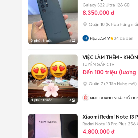
Galaxy S22 Ultra
128 GB
8.350.000 đ
Quận 10
(
P. Hòa Hưng
mới
4.9
34
đã bán
Hậu Lưu
2 phút trước
6
VIỆC LÀM THÊM - KHÔN
TUYỂN GẤP CTV
Đến 100 triệu (lương
Quận 7
(
P. Tân Hưng
mới)
KINH DOANH NHÀ PHỐ HC
3 phút trước
6
Xiaomi Redmi Note 13 
Redmi Note 13 Pro Plus
256 
4.800.000 đ