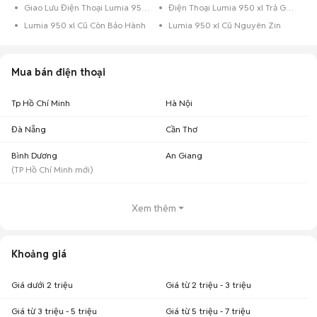
Giao Lưu Điện Thoại Lumia 950 xl
Điện Thoại Lumia 950 xl Trả Góp
Lumia 950 xl Cũ Còn Bảo Hành
Lumia 950 xl Cũ Nguyên Zin
Mua bán điện thoại
Tp Hồ Chí Minh
Hà Nội
Đà Nẵng
Cần Thơ
Bình Dương
An Giang
(
TP Hồ Chí Minh
mới)
Xem thêm
Khoảng giá
Giá dưới 2 triệu
Giá từ 2 triệu - 3 triệu
Giá từ 3 triệu - 5 triệu
Giá từ 5 triệu - 7 triệu