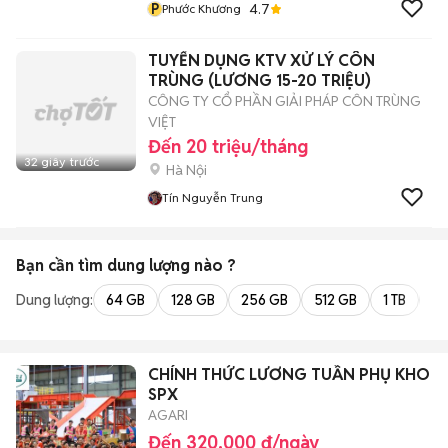
P
4.7
Phước Khương
TUYỂN DỤNG KTV XỬ LÝ CÔN
TRÙNG (LƯƠNG 15-20 TRIỆU)
CÔNG TY CỔ PHẦN GIẢI PHÁP CÔN TRÙNG
VIỆT
Đến 20 triệu/tháng
32 giây trước
Hà Nội
Tín Nguyễn Trung
Bạn cần tìm
dung lượng
nào ?
Dung lượng:
64 GB
128 GB
256 GB
512 GB
1 TB
2 
CHÍNH THỨC LƯƠNG TUẦN PHỤ KHO
SPX
AGARI
Đến 320.000 đ/ngày