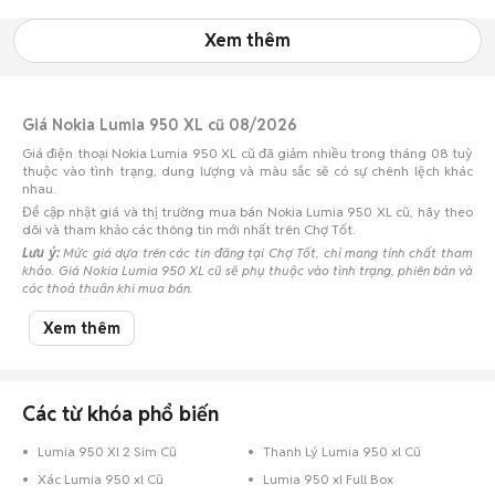
Xem thêm
Giá Nokia Lumia 950 XL cũ 08/2026
Giá điện thoại Nokia Lumia 950 XL cũ đã giảm nhiều trong tháng 08 tuỳ
thuộc vào tình trạng, dung lượng và màu sắc sẽ có sự chênh lệch khác
nhau.
Để cập nhật giá và thị trường mua bán Nokia Lumia 950 XL cũ, hãy theo
dõi và tham khảo các thông tin mới nhất trên Chợ Tốt.
Lưu ý:
Mức giá dựa trên các tin đăng tại Chợ Tốt, chỉ mang tính chất tham
khảo. Giá Nokia Lumia 950 XL cũ sẽ phụ thuộc vào tình trạng, phiên bản và
các thoả thuận khi mua bán.
Mua bán Nokia Lumia 950 XL cũ
Xem thêm
Chợ Tốt có 0 tin đăng bán, mua Nokia Lumia 950 XL cũ với nhiều khoảng
giá giúp người dùng dễ dàng tìm kiếm và so sánh giá cả.
Chợ Tốt - Nơi mua bán Nokia Lumia 950 XL cũ giá tốt nhất!
Các từ khóa phổ biến
Lumia 950 Xl 2 Sim Cũ
Thanh Lý Lumia 950 xl Cũ
Xác Lumia 950 xl Cũ
Lumia 950 xl Full Box