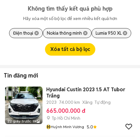
Không tìm thấy kết quả phù hợp
Hãy xóa một số bộ lọc để xem nhiều kết quả hơn
Điện thoại
Nokia thông minh
Lumia 950 XL
Xóa tất cả bộ lọc
Tin đăng mới
Hyundai Custin 2023 1.5 AT Tubor
Trắng
2023
74.000 km
Xăng
Tự động
665.000.000 đ
Tp Hồ Chí Minh
22 giây trước
19
H
5.0
Huỳnh Minh Vương