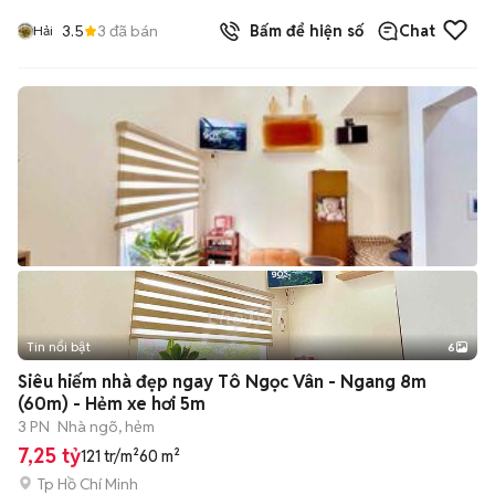
3.5
3
đã bán
Bấm để hiện số
Chat
Hải
Tin nổi bật
6
+
2
Siêu hiếm nhà đẹp ngay Tô Ngọc Vân - Ngang 8m
(60m) - Hẻm xe hơi 5m
3 PN
Nhà ngõ, hẻm
7,25 tỷ
121 tr/m²
60 m²
Tp Hồ Chí Minh