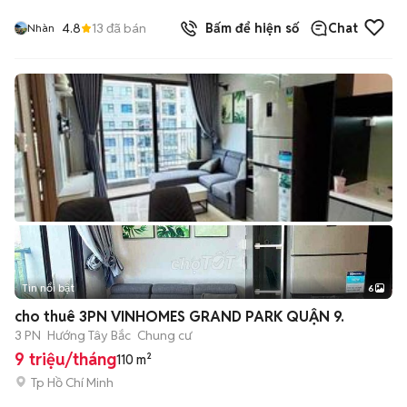
4.8
13
đã bán
Bấm để hiện số
Chat
Nhàn
Tin nổi bật
6
+
2
cho thuê 3PN VINHOMES GRAND PARK QUẬN 9.
3 PN
Hướng Tây Bắc
Chung cư
9 triệu/tháng
110 m²
Tp Hồ Chí Minh