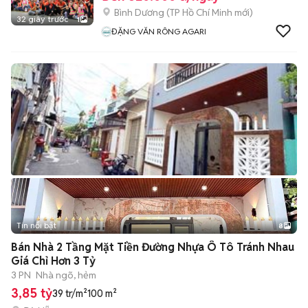
Bình Dương
(
TP Hồ Chí Minh
mới)
32 giây trước
1
ĐẶNG VĂN RÔNG AGARI
Tin nổi bật
8
+
2
Bán Nhà 2 Tầng Mặt Tiền Đường Nhựa Ô Tô Tránh Nhau
Giá Chỉ Hơn 3 Tỷ
3 PN
Nhà ngõ, hẻm
3,85 tỷ
39 tr/m²
100 m²