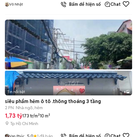
Bấm để hiện số
Chat
Võ Nhật
Tin nổi bật
6
+
2
siêu phẩm hẻm ô tô .thông thoáng 3 tầng
2 PN
Nhà ngõ, hẻm
1,73 tỷ
173 tr/m²
10 m²
Tp Hồ Chí Minh
5.0
1
đã bán
Bấm để hiện số
Chat
Vạn Phúc