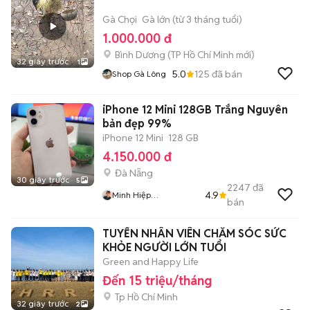
Gà Chọi
Gà lớn (từ 3 tháng tuổi)
1.000.000 đ
Bình Dương
(
TP Hồ Chí Minh
mới)
32 giây trước
1
5.0
125
đã bán
Shop Gà Lông
iPhone 12 Mini 128GB Trắng Nguyên
bản đẹp 99%
iPhone 12 Mini
128 GB
4.150.000 đ
Đà Nẵng
30 giây trước
5
2247
đã
4.9
Minh Hiệp
bán
CócXanhMobile
TUYỂN NHÂN VIÊN CHĂM SÓC SỨC
KHỎE NGƯỜI LỚN TUỔI
Green and Happy Life
Đến 15 triệu/tháng
Tp Hồ Chí Minh
32 giây trước
2