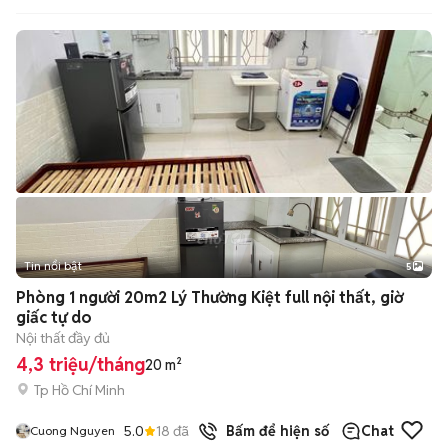
Tin nổi bật
5
Phòng 1 người 20m2 Lý Thường Kiệt full nội thất, giờ
giấc tự do
Nội thất đầy đủ
4,3 triệu/tháng
20 m²
Tp Hồ Chí Minh
5.0
18
đã bán
Bấm để hiện số
Chat
Cuong Nguyen