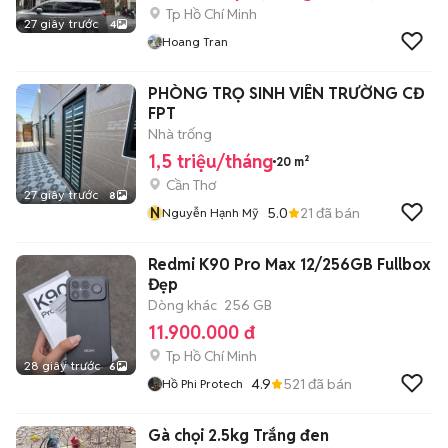
Tp Hồ Chí Minh
27 giây trước
4
Hoang Tran
PHÒNG TRỌ SINH VIÊN TRƯỜNG CĐ
FPT
Nhà trống
1,5 triệu/tháng
20 m²
Cần Thơ
27 giây trước
8
N
5.0
21
đã bán
Nguyễn Hạnh Mỹ
Redmi K90 Pro Max 12/256GB Fullbox
Đẹp
Dòng khác
256 GB
11.900.000 đ
Tp Hồ Chí Minh
28 giây trước
6
4.9
521
đã bán
Hồ Phi Protech
Gà chọi 2.5kg Trắng đen