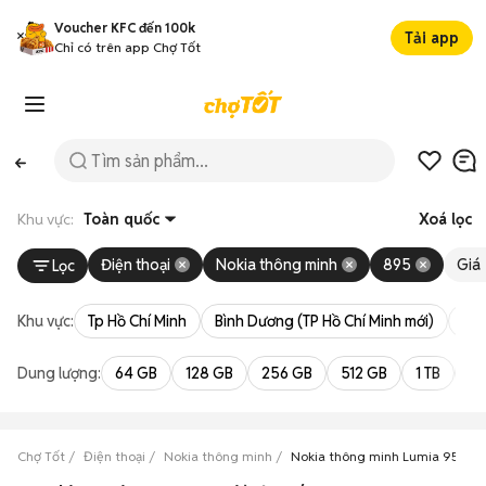
Voucher KFC đến 100k
Tải app
Chỉ có trên app Chợ Tốt
Khu vực:
Toàn quốc
Xoá lọc
Điện thoại
Nokia thông minh
895
Giá
Lọc
Khu vực:
Tp Hồ Chí Minh
Bình Dương (TP Hồ Chí Minh mới)
Bà 
Dung lượng:
64 GB
128 GB
256 GB
512 GB
1 TB
2 
Chợ Tốt
Điện thoại
Nokia thông minh
Nokia thông minh Lumia 950 XL