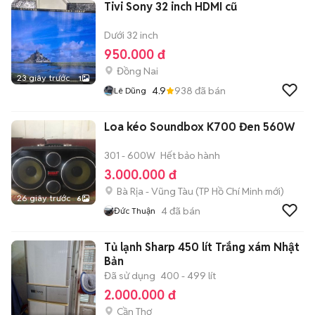
Tivi Sony 32 inch HDMI cũ
Dưới 32 inch
950.000 đ
Đồng Nai
23 giây trước
1
4.9
938
đã bán
Lê Dũng
Loa kéo Soundbox K700 Đen 560W
301 - 600W
Hết bảo hành
3.000.000 đ
Bà Rịa - Vũng Tàu
(
TP Hồ Chí Minh
mới)
26 giây trước
6
4
đã bán
Đức Thuận
Tủ lạnh Sharp 450 lít Trắng xám Nhật
Bản
Đã sử dụng
400 - 499 lít
2.000.000 đ
Cần Thơ