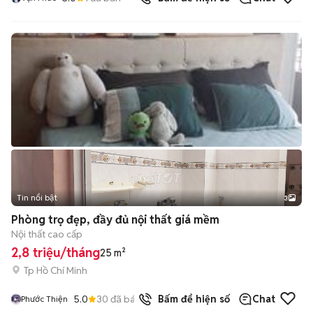
Tin nổi bật
3
Phòng trọ đẹp, đầy đủ nội thất giá mềm
Nội thất cao cấp
2,8 triệu/tháng
25 m²
Tp Hồ Chí Minh
5.0
30
đã bán
Bấm để hiện số
Chat
Phước Thiện