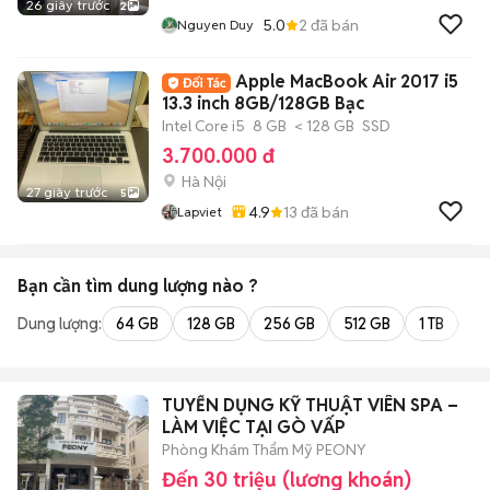
26 giây trước
2
5.0
2
đã bán
Nguyen Duy
Apple MacBook Air 2017 i5
13.3 inch 8GB/128GB Bạc
Intel Core i5
8 GB
< 128 GB
SSD
3.700.000 đ
Hà Nội
27 giây trước
5
4.9
13
đã bán
Lapviet
Bạn cần tìm
dung lượng
nào ?
Dung lượng:
64 GB
128 GB
256 GB
512 GB
1 TB
2 
TUYỂN DỤNG KỸ THUẬT VIÊN SPA –
LÀM VIỆC TẠI GÒ VẤP
Phòng Khám Thẩm Mỹ PEONY
Đến 30 triệu (lương khoán)