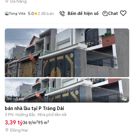
Đà Nẵng
5.0
2
đã bán
Bấm để hiện số
Chat
Tùng Villa
Tin nổi bật
3
bán nhà lầu tại P Trảng Dài
3 PN
Hướng Bắc
Nhà phố liền kề
3,39 tỷ
36 tr/m²
95 m²
Đồng Nai