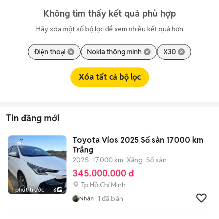
Không tìm thấy kết quả phù hợp
Hãy xóa một số bộ lọc để xem nhiều kết quả hơn
Điện thoại
Nokia thông minh
X30
Xóa tất cả bộ lọc
Tin đăng mới
Toyota Vios 2025 Số sàn 17000 km
Trắng
2025
17.000 km
Xăng
Số sàn
345.000.000 đ
Tp Hồ Chí Minh
1 phút trước
6
1
đã bán
Nhân