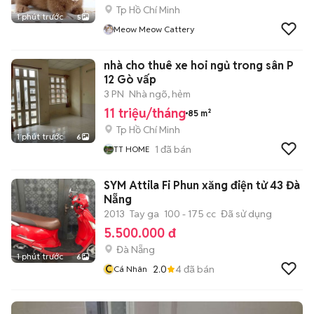
Tp Hồ Chí Minh
1 phút trước
5
Meow Meow Cattery
nhà cho thuê xe hoi ngủ trong sân P
12 Gò vấp
3 PN
Nhà ngõ, hẻm
11 triệu/tháng
85 m²
Tp Hồ Chí Minh
1 phút trước
6
1
đã bán
TT HOME
SYM Attila Fi Phun xăng điện tử 43 Đà
Nẵng
2013
Tay ga
100 - 175 cc
Đã sử dụng
5.500.000 đ
Đà Nẵng
1 phút trước
6
C
2.0
4
đã bán
Cá Nhân