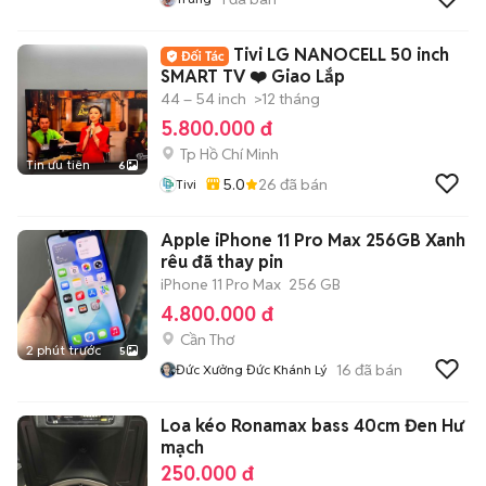
Tivi LG NANOCELL 50 inch
SMART TV ❤️ Giao Lắp
44 – 54 inch
>12 tháng
5.800.000 đ
Tp Hồ Chí Minh
Tin ưu tiên
6
5.0
26
đã bán
Tivi
Apple iPhone 11 Pro Max 256GB Xanh
rêu đã thay pin
iPhone 11 Pro Max
256 GB
4.800.000 đ
Cần Thơ
2 phút trước
5
16
đã bán
Đức Xưởng Đức Khánh Lý
Loa kéo Ronamax bass 40cm Đen Hư
mạch
250.000 đ