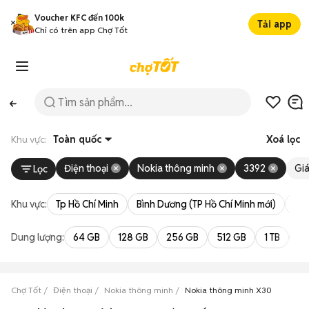
Voucher KFC đến 100k
Tải app
Chỉ có trên app Chợ Tốt
Khu vực:
Toàn quốc
Xoá lọc
Điện thoại
Nokia thông minh
3392
Gi
Lọc
Khu vực:
Tp Hồ Chí Minh
Bình Dương (TP Hồ Chí Minh mới)
Bà 
Dung lượng:
64 GB
128 GB
256 GB
512 GB
1 TB
2 
Chợ Tốt
Điện thoại
Nokia thông minh
Nokia thông minh X30