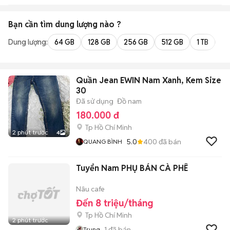
Bạn cần tìm
dung lượng
nào ?
Dung lượng:
64 GB
128 GB
256 GB
512 GB
1 TB
2 
Quần Jean EWIN Nam Xanh, Kem Size
30
Đã sử dụng
Đồ nam
180.000 đ
Tp Hồ Chí Minh
2 phút trước
4
5.0
400
đã bán
QUANG BÌNH
Tuyển Nam PHỤ BÁN CÀ PHÊ
Nâu cafe
Đến 8 triệu/tháng
Tp Hồ Chí Minh
2 phút trước
1
đã bán
Trung