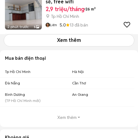
sẽ, free wifi
2,9 triệu/tháng
26 m²
Tp Hồ Chí Minh
5.0
13
đã bán
Liên
2 phút trước
5
Xem thêm
Mua bán điện thoại
Tp Hồ Chí Minh
Hà Nội
Đà Nẵng
Cần Thơ
Bình Dương
An Giang
(
TP Hồ Chí Minh
mới)
Xem thêm
Khoảng giá