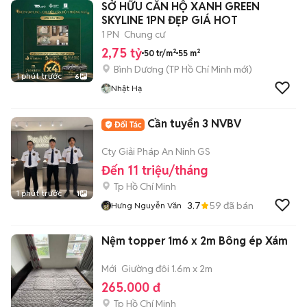
SỞ HỮU CĂN HỘ XANH GREEN
SKYLINE 1PN ĐẸP GIÁ HOT
1 PN
Chung cư
2,75 tỷ
50 tr/m²
55 m²
Bình Dương
(
TP Hồ Chí Minh
mới)
1 phút trước
6
Nhật Hạ
Cần tuyển 3 NVBV
Cty Giải Pháp An Ninh GS
Đến 11 triệu/tháng
Tp Hồ Chí Minh
1 phút trước
1
3.7
59
đã bán
Hưng Nguyễn Văn
Nệm topper 1m6 x 2m Bông ép Xám
Mới
Giường đôi 1.6m x 2m
265.000 đ
Tp Hồ Chí Minh