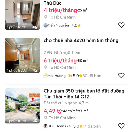
Thủ Đức
4 triệu/tháng
25 m²
Tp Hồ Chí Minh
4.0
Tiến Nguyễn
1 phút trước
4
cho thuê nhà 4x20 hẻm 5m thông
2 PN
Nhà ngõ, hẻm
6 triệu/tháng
80 m²
Tp Hồ Chí Minh
1 phút trước
7
5.0
30
đã bán
Mai Hường
Chủ giảm 350 triệu bán lô đất đường
Tân Thới Hiệp 14 Q12
Đất thổ cư
Ngang 4,7 m
4,49 tỷ
46 tr/m²
97 m²
Tp Hồ Chí Minh
1 phút trước
5
5.0
14
đã bán
BDS Đoàn Gia