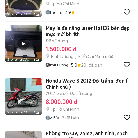
Tp Hồ Chí Minh
4.9
Hai Hai
2 phút trước
5
Máy in đa năng laser Hp1132 bền đẹp
mực mới bh 1th
Đã sử dụng
1.500.000 đ
Bình Dương
(
TP Hồ Chí Minh
mới)
2 phút trước
6
5.0
201
đã bán
Phú Dương
Honda Wave S 2012 Đỏ-trắng-đen (
Chính chủ )
2012
Xe số
Đã sử dụng
8.000.000 đ
Tp Hồ Chí Minh
2 phút trước
8
2
đã bán
A Bắc
Phòng trọ Q9, 26m2, anh ninh, sạch