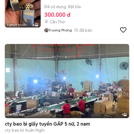
Đã sử dụng
Bật lửa
300.000 đ
Cần Thơ
1 phút trước
6
15
đã bán
Truong Phong
Tin nổi bật
1
cty bao bì giấy tuyển GẤP 5 nữ, 2 nam
cty bao bì Xuân Nghi