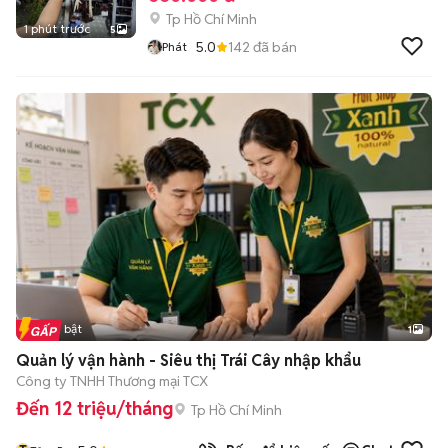
Tp Hồ Chí Minh
1 phút trước
5
5.0
142
đã bán
Phát
Tin nổi bật
1
Quản lý vận hành - Siêu thị Trái Cây nhập khẩu
Công ty TNHH Thương mại TCX
Đến 12 triệu/tháng
Tp Hồ Chí Minh