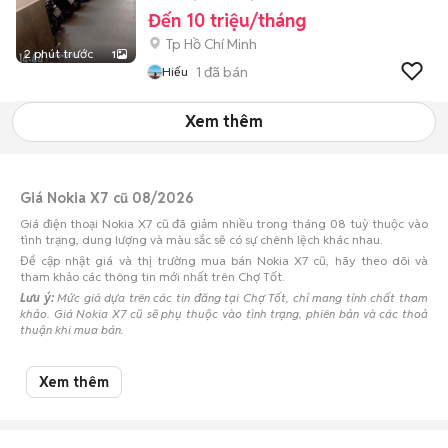
Đến 10 triệu/tháng
Tp Hồ Chí Minh
2 phút trước
1
1
đã bán
Hiếu
Xem thêm
Giá Nokia X7 cũ 08/2026
Giá điện thoại Nokia X7 cũ đã giảm nhiều trong tháng 08 tuỳ thuộc vào
tình trạng, dung lượng và màu sắc sẽ có sự chênh lệch khác nhau.
Để cập nhật giá và thị trường mua bán Nokia X7 cũ, hãy theo dõi và
tham khảo các thông tin mới nhất trên Chợ Tốt.
Lưu ý:
Mức giá dựa trên các tin đăng tại Chợ Tốt, chỉ mang tính chất tham
khảo. Giá Nokia X7 cũ sẽ phụ thuộc vào tình trạng, phiên bản và các thoả
thuận khi mua bán.
Mua bán Nokia X7 cũ
Xem thêm
Chợ Tốt có 1 tin đăng bán, mua Nokia X7 cũ với nhiều khoảng giá giúp
người dùng dễ dàng tìm kiếm và so sánh giá cả.
Chợ Tốt - Nơi mua bán Nokia X7 cũ giá tốt nhất!