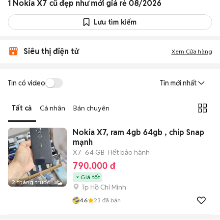
1 Nokia X7 cũ đẹp như mới giá rẻ 08/2026
Lưu tìm kiếm
Siêu thị điện tử
Xem Cửa hàng
Tin có video
Tin mới nhất
Tất cả
Cá nhân
Bán chuyên
Nokia X7, ram 4gb 64gb , chip Snap
mạnh
X7
64 GB
Hết bảo hành
790.000 đ
Giá tốt
2 tháng trước
3
Tp Hồ Chí Minh
4.6
23
đã bán