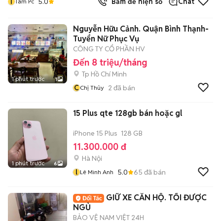
T
5.0
Bấm để hiện số
Chat
Tâm Pc
Nguyễn Hữu Cảnh. Quận Bình Thạnh-
Tuyển Nữ Phục Vụ
CÔNG TY CỔ PHẦN HV
Đến 8 triệu/tháng
Tp Hồ Chí Minh
1 phút trước
1
C
2
đã bán
Chị Thủy
15 Plus qte 128gb bán hoặc gl
iPhone 15 Plus
128 GB
11.300.000 đ
Hà Nội
1 phút trước
6
l
5.0
65
đã bán
Lê Minh Anh
GIỮ XE CĂN HỘ. TỐI ĐƯỢC
NGỦ
BẢO VỆ NAM VIỆT 24H