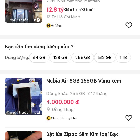
2 PN
Nhà mặt phố, mặt tiền
12,8 tỷ
366 tr/m²
35 m²
Tp Hồ Chí Minh
1 phút trước
11
H
Hương
Bạn cần tìm
dung lượng
nào ?
Dung lượng:
64 GB
128 GB
256 GB
512 GB
1 TB
2 
Nubia Air 8GB 256GB Vàng kem
Dòng khác
256 GB
7-12 tháng
4.000.000 đ
Đồng Tháp
1 phút trước
6
C
Chau Hung Hai
Bật lửa Zippo Slim Kim loại Bạc