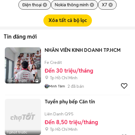
Điện thoại
Nokia thông minh
X7
Xóa tất cả bộ lọc
Tin đăng mới
NHÂN VIÊN KINH DOANH TP.HCM
Fe Credit
Đến 30 triệu/tháng
Tp Hồ Chí Minh
1 phút trước
6
2
đã bán
Minh Tâm
Tuyển phụ bếp Căn tin
Liên Danh Q95
Đến 8,50 triệu/tháng
Tp Hồ Chí Minh
1 phút trước