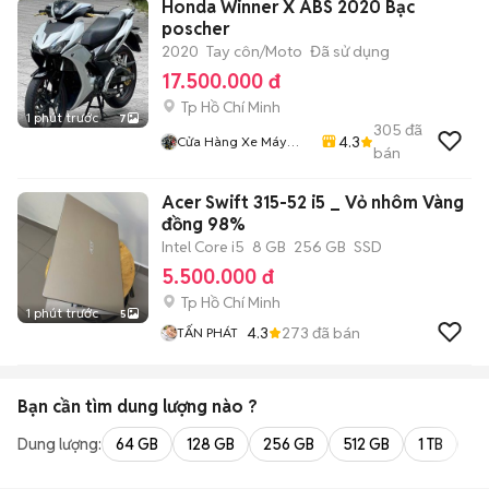
Honda Winner X ABS 2020 Bạc
poscher
2020
Tay côn/Moto
Đã sử dụng
17.500.000 đ
Tp Hồ Chí Minh
1 phút trước
7
305
đã
4.3
Cửa Hàng Xe Máy
bán
Kha Hoàng
Acer Swift 315-52 i5 _ Vỏ nhôm Vàng
đồng 98%
Intel Core i5
8 GB
256 GB
SSD
5.500.000 đ
Tp Hồ Chí Minh
1 phút trước
5
4.3
273
đã bán
TẤN PHÁT
Bạn cần tìm
dung lượng
nào ?
Dung lượng:
64 GB
128 GB
256 GB
512 GB
1 TB
2 