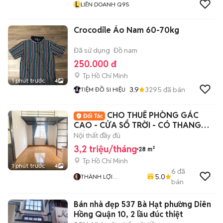
L
LIÊN DOANH Q95
Crocodile Áo Nam 60-70kg
Đã sử dụng
Đồ nam
250.000 đ
Tp Hồ Chí Minh
1 phút trước
4
3.9
3295
đã bán
TIỆM ĐỒ SI HIỆU
CHO THUÊ PHÒNG GÁC
CAO - CỬA SỔ TRỜI - CÓ THANG
MÁY ĐI BỘ QUA ĐH HUIT
Nội thất đầy đủ
3,2 triệu/tháng
28 m²
Tp Hồ Chí Minh
1 phút trước
4
6
đã
5.0
THÀNH LỢI
bán
HIFRIENDZ
Bán nhà đẹp 537 Bà Hạt phường Diên
Hồng Quận 10, 2 lầu đúc thiệt