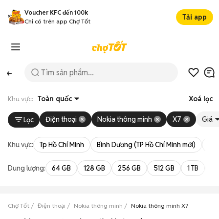
Voucher KFC đến 100k
Tải app
Chỉ có trên app Chợ Tốt
Khu vực:
Toàn quốc
Xoá lọc
Điện thoại
Nokia thông minh
X7
Giá
Lọc
Khu vực:
Tp Hồ Chí Minh
Bình Dương (TP Hồ Chí Minh mới)
Bà 
Dung lượng:
64 GB
128 GB
256 GB
512 GB
1 TB
2 
Chợ Tốt
Điện thoại
Nokia thông minh
Nokia thông minh X7