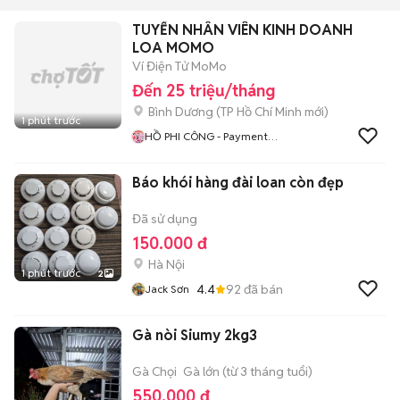
TUYỂN NHÂN VIÊN KINH DOANH
LOA MOMO
Ví Điện Tử MoMo
Đến 25 triệu/tháng
Bình Dương
(
TP Hồ Chí Minh
mới)
1 phút trước
HỒ PHI CÔNG - Payment
Services - Salesman 3
Báo khói hàng đài loan còn đẹp
Đã sử dụng
150.000 đ
Hà Nội
1 phút trước
2
4.4
92
đã bán
Jack Sơn
Gà nòi Siumy 2kg3
Gà Chọi
Gà lớn (từ 3 tháng tuổi)
550.000 đ