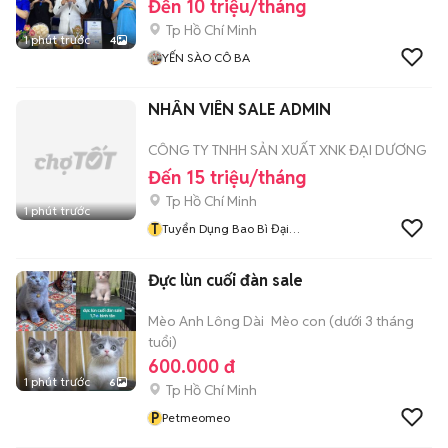
Đến 10 triệu/tháng
Tp Hồ Chí Minh
1 phút trước
4
YẾN SÀO CÔ BA
NHÂN VIÊN SALE ADMIN
CÔNG TY TNHH SẢN XUẤT XNK ĐẠI DƯƠNG
Đến 15 triệu/tháng
Tp Hồ Chí Minh
1 phút trước
T
Tuyển Dụng Bao Bì Đại
Dương
Đực lùn cuối đàn sale
Mèo Anh Lông Dài
Mèo con (dưới 3 tháng
tuổi)
600.000 đ
1 phút trước
6
Tp Hồ Chí Minh
P
Petmeomeo