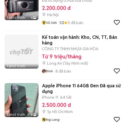
Đã sử dụng (chưa sửa chữa)
2.200.000 đ
Hà Nội
1 phút trước
5
V
1.0
5
đã bán
Vũ Sơn
Kế toán vận hành: Kho, CN, TT, Bán
hàng
CÔNG TY TNHH NHỰA GIA HÒA
Từ 9 triệu/tháng
Long An
(
Tây Ninh
mới)
1 phút trước
8
đã bán
Bình
Apple iPhone 11 64GB Đen Đã qua sử
dụng
iPhone 11
64 GB
2.500.000 đ
Tp Hồ Chí Minh
1 phút trước
6
N
Ng Long