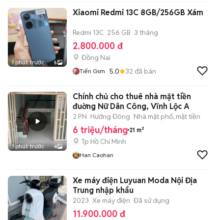
Xiaomi Redmi 13C 8GB/256GB Xám
Redmi 13C
256 GB
3 tháng
2.800.000 đ
Đồng Nai
1 phút trước
5
5.0
32
đã bán
Tiến Gsm
Chính chủ cho thuê nhà mặt tiền
đuờng Nữ Dân Công, Vĩnh Lộc A
2 PN
Hướng Đông
Nhà mặt phố, mặt tiền
6 triệu/tháng
21 m²
Tp Hồ Chí Minh
1 phút trước
4
Han Caohan
Xe máy điện Luyuan Moda Nội Địa
Trung nhập khẩu
2023
Xe máy điện
Đã sử dụng
11.900.000 đ