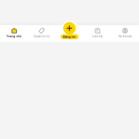
Trang chủ
Quản lý tin
Liên hệ
Tài khoản
Đăng tin
109.000 Bình chọn
Tải ứng dụng Chợ Tốt
Về Chợ Tốt
Quy chế sàn
Chính sách bảo mật
Giải quyết tranh chấp