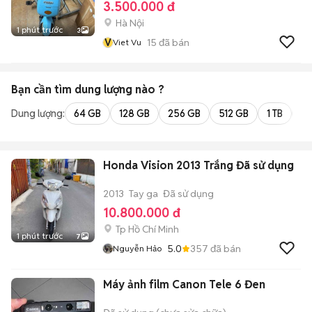
3.500.000 đ
Hà Nội
1 phút trước
3
V
15
đã bán
Viet Vu
Bạn cần tìm
dung lượng
nào ?
Dung lượng:
64 GB
128 GB
256 GB
512 GB
1 TB
2 
Honda Vision 2013 Trắng Đã sử dụng
2013
Tay ga
Đã sử dụng
10.800.000 đ
Tp Hồ Chí Minh
1 phút trước
7
5.0
357
đã bán
Nguyễn Hảo
Máy ảnh film Canon Tele 6 Đen