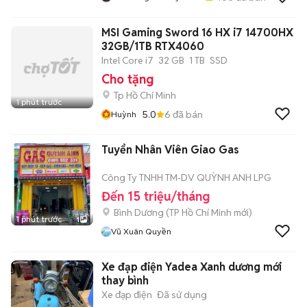
MSI Gaming Sword 16 HX i7 14700HX
32GB/1TB RTX4060
Intel Core i7
32 GB
1 TB
SSD
Cho tặng
Tp Hồ Chí Minh
1 phút trước
5.0
6
đã bán
Huỳnh
Tuyển Nhân Viên Giao Gas
Công Ty TNHH TM-DV QUỲNH ANH LPG
Đến 15 triệu/tháng
Bình Dương
(
TP Hồ Chí Minh
mới)
1 phút trước
1
Vũ Xuân Quyền
Xe đạp điện Yadea Xanh dương mới
thay bình
Xe đạp điện
Đã sử dụng