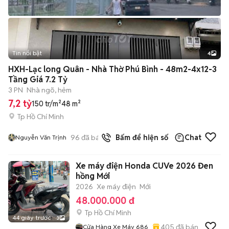
Tin nổi bật
4
HXH-Lạc long Quân - Nhà Thờ Phú Bình - 48m2-4x12-3
Tầng Giá 7.2 Tỷ
3 PN
Nhà ngõ, hẻm
7,2 tỷ
150 tr/m²
48 m²
Tp Hồ Chí Minh
96
đã bán
Bấm để hiện số
Chat
Nguyễn Văn Trịnh
Xe máy điện Honda CUVe 2026 Đen
hồng Mới
2026
Xe máy điện
Mới
48.000.000 đ
Tp Hồ Chí Minh
44 giây trước
3
405
đã bán
Cửa Hàng Xe Máy 686