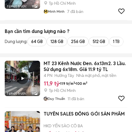
Tp Hồ Chí Minh
1 phút trước
11
M
7
đã bán
Minh Minh
Bạn cần tìm
dung lượng
nào ?
Dung lượng:
64 GB
128 GB
256 GB
512 GB
1 TB
2 
MT 23 Kênh Nước Đen. 6x13m2. 3 Lầu.
Sử dụng 6x18m. Giá 11.9 tỷ TL
4 PN
Hướng Tây
Nhà mặt phố, mặt tiền
11,9 tỷ
119 tr/m²
100 m²
Tp Hồ Chí Minh
1 phút trước
11
11
đã bán
Duy Thuấn
TUYỂN SALES ĐỐNG GÓI SẢN PHẨM
HKD YẾN SÀO CÔ BA