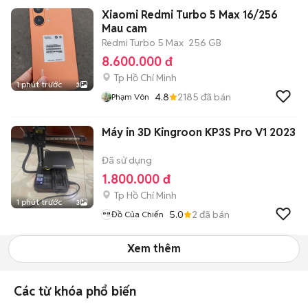
Xiaomi Redmi Turbo 5 Max 16/256
Mau cam
Redmi Turbo 5 Max
256 GB
8.600.000 đ
Tp Hồ Chí Minh
1 phút trước
3
4.8
2185
đã bán
Phạm Vôn
Máy in 3D Kingroon KP3S Pro V1 2023
Đã sử dụng
1.800.000 đ
Tp Hồ Chí Minh
1 phút trước
3
5.0
2
đã bán
Đồ Của Chiến
Xem thêm
Các từ khóa phổ biến