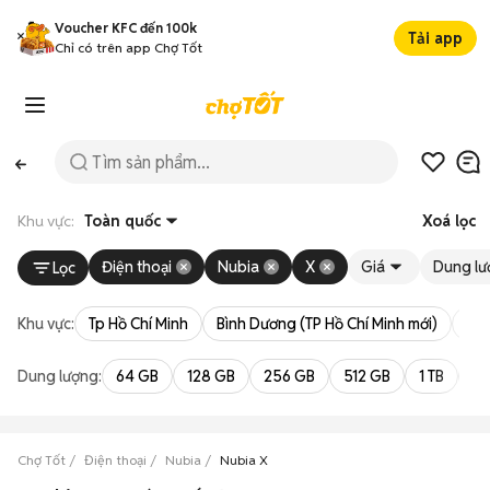
Voucher KFC đến 100k
Tải app
Chỉ có trên app Chợ Tốt
Khu vực:
Toàn quốc
Xoá lọc
Điện thoại
Nubia
X
Giá
Dung lư
Lọc
Khu vực:
Tp Hồ Chí Minh
Bình Dương (TP Hồ Chí Minh mới)
Bà 
Dung lượng:
64 GB
128 GB
256 GB
512 GB
1 TB
2 
Chợ Tốt
Điện thoại
Nubia
Nubia X