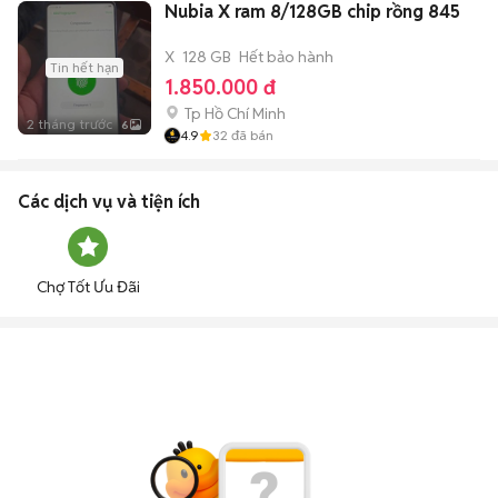
Nubia X ram 8/128GB chip rồng 845
X
128 GB
Hết bảo hành
Tin hết hạn
1.850.000 đ
Tp Hồ Chí Minh
2 tháng trước
6
4.9
32
đã bán
Các dịch vụ và tiện ích
Chợ Tốt Ưu Đãi