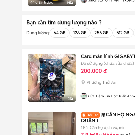
Salon AUTO THÀNH TRUNG
44 giây trước
14
Đồng Nai
Bạn cần tìm
dung lượng
nào ?
Dung lượng:
64 GB
128 GB
256 GB
512 GB
Card màn hình GIGABY
Đã sử dụng (chưa sửa chữa)
200.000 đ
Phường Thới An
Cửa Tiệm Tin Học Tuấn Anh
1 phút trước
2
🎀CĂN HỘ NGA
QUẬN 1
1 PN
Căn hộ dịch vụ, mini