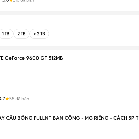
1 TB
2 TB
> 2 TB
TE GeForce 9600 GT 512MB
4.7
55
đã bán
Y CẦU BÔNG FULLNT BAN CÔNG - MG RIÊNG - CÁCH 5P T