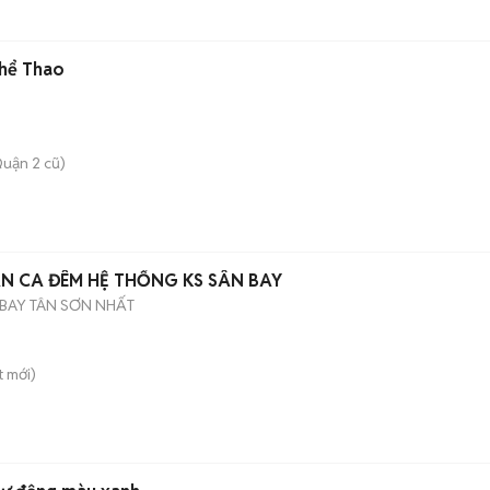
Thể Thao
uận 2 cũ)
ÂN CA ĐÊM HỆ THỐNG KS SÂN BAY
BAY TÂN SƠN NHẤT
t
mới)