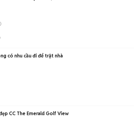
)
n
g có nhu cầu đi để trật nhà
t đẹp CC The Emerald Golf View