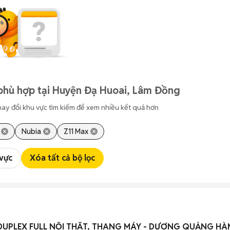
phù hợp tại Huyện Đạ Huoai, Lâm Đồng
hay đổi khu vực tìm kiếm để xem nhiều kết quả hơn
Nubia
Z11 Max
 vực
Xóa tất cả bộ lọc
DUPLEX FULL NỘI THẤT, THANG MÁY - DƯƠNG QUẢNG HÀ