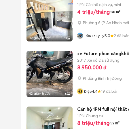
1 PN
Căn hộ dịch vụ, mini
4 triệu/tháng
30 m²
Phường 6
(
P. An Nhơn
mới
5.0
2
đã bá
Trần Lê Ly Ly
32 giây trước
11
xe Future phun xăngkhôn
2017
Xe số
Đã sử dụng
8.950.000 đ
Phường Bình Trị Đông
Đ
4.4
19
đã bán
Điệp
42 giây trước
5
Căn hộ 1PN full nội thấ
1 PN
Chung cư
8 triệu/tháng
52 m²