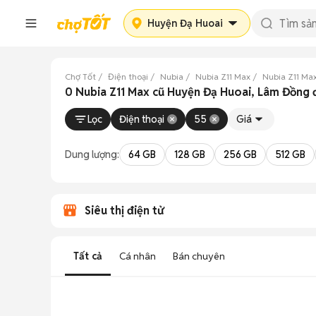
Huyện Đạ Huoai
Chợ Tốt
Điện thoại
Nubia
Nubia Z11 Max
Nubia Z11 Ma
0 Nubia Z11 Max cũ Huyện Đạ Huoai, Lâm Đồng 
Lọc
Điện thoại
55
Giá
Dung lượng:
64 GB
128 GB
256 GB
512 GB
Siêu thị điện tử
Tất cả
Cá nhân
Bán chuyên