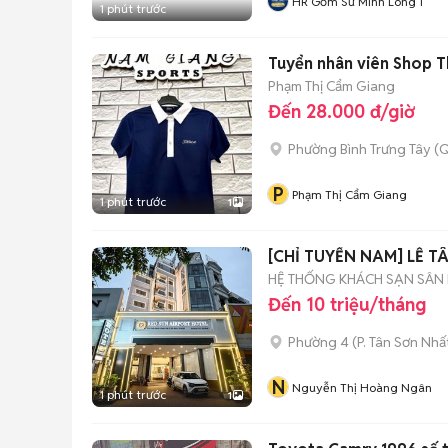
HR Gốm Sứ Minh Long 1
1 phút trước
Tuyển nhân viên Shop 
Phạm Thị Cẩm Giang
Đến 28.000 đ/giờ
Phường Bình Trưng Tây (Q
P
Phạm Thị Cẩm Giang
1 phút trước
1
[CHỈ TUYỂN NAM] LỄ T
HỆ THỐNG KHÁCH SẠN SÂN 
Đến 10 triệu/tháng
Phường 4
(
P. Tân Sơn Nhấ
N
Nguyễn Thị Hoàng Ngân
1 phút trước
1