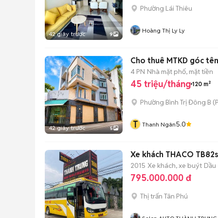
Phường Lái Thiêu
Hoàng Thị Ly Ly
42 giây trước
9
Cho thuê MTKD góc tên
4 PN
Nhà mặt phố, mặt tiền
45 triệu/tháng
120 m²
Phường Bình Trị Đông B
(
P
T
5.0
Thanh Ngân
42 giây trước
5
Xe khách THACO TB82s 
2015
Xe khách, xe buýt
Dầu
795.000.000 đ
Thị trấn Tân Phú