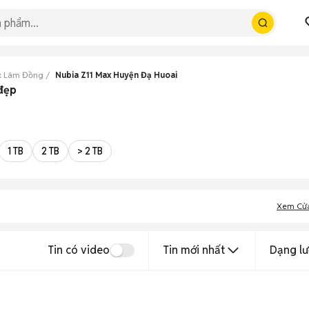
x Lâm Đồng
Nubia Z11 Max Huyện Đạ Huoai
đẹp
1 TB
2 TB
> 2 TB
Xem Cử
Tin có video
Tin mới nhất
Dạng lư