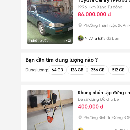
Toyota Camry 1996 số 
1996
1 km
Xăng
Tự động
86.000.000 đ
Phường Thạnh Lộc
(
P. An
3
đã bán
Phương 831
1 phút trước
17
Bạn cần tìm
dung lượng
nào ?
Dung lượng:
64 GB
128 GB
256 GB
512 GB
Khung nhún tập đứng c
Đã sử dụng
Đồ cho bé
400.000 đ
Phường Bình Trị Đông B
(
P