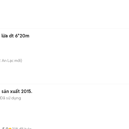
 lửa dt 6*20m
. An Lạc
mới)
sản xuất 2015.
Đã sử dụng
5.0
218
đã bán