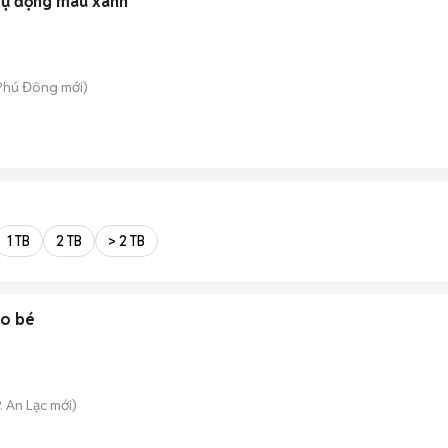
tự động màu xanh
 Phú Đông
mới)
1 TB
2 TB
> 2 TB
ho bé
. An Lạc
mới)