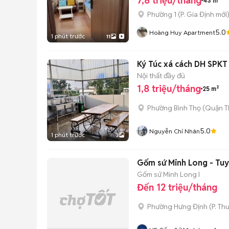
7,8 triệu/tháng
43 m²
Phường 1
(
P. Gia Định
mới
5.0
Hoàng Huy Apartment
1 phút trước
11
Ký Túc xá cách DH SPK
Nội thất đầy đủ
1,8 triệu/tháng
25 m²
Phường Bình Thọ (Quận T
5.0
Nguyễn Chí Nhân
1 phút trước
3
Gốm sứ Minh Long - Tu
Gốm sứ Minh Long I
Đến 12 triệu/tháng
Phường Hưng Định
(
P. Th