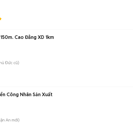
)
T 150m. Cao Đẳng XD 1km
hủ Đức cũ)
yển Công Nhân Sản Xuất
uận An
mới)