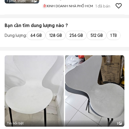
1 phút trước
6
1
đã bán
KINH DOANH NHÀ PHỐ HCM
Bạn cần tìm
dung lượng
nào ?
Dung lượng:
64 GB
128 GB
256 GB
512 GB
1 TB
2 
Tin nổi bật
2