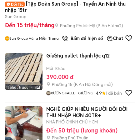
[Tập Đoàn Sun Group] - Tuyển An Ninh thu
nhập 15tr
Sun Group
Đến 15 triệu/tháng
Phường Phước Mỹ
(
P. An Hải
mới)
Bấm để hiện số
Chat
Sun Group Vùng Miền Trung
Giường pallet thạnh lộc q12
Mới
Khác
390.000 đ
Phường 15
(
P. An Hội Đông
mới)
1 phút trước
4
4.9
1
đã bán
XƯỞNG PALLET GIƯỜNG
NGHỀ GIÚP NHIỀU NGƯỜI ĐỔI ĐỜI
THU NHẬP HƠN 40TR+
NHÀ PHỐ CHÍNH CHỦ HCM
Đến 50 triệu (lương khoán)
Phường Phú Thuận