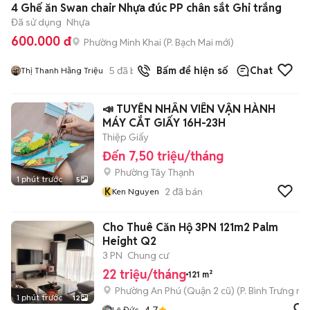
4 Ghế ăn Swan chair Nhựa đúc PP chân sắt Ghi trắng
Đã sử dụng
Nhựa
600.000 đ
Phường Minh Khai
(
P. Bạch Mai
mới)
5
đã bán
Bấm để hiện số
Chat
Thị Thanh Hằng Triệu
📣 TUYỂN NHÂN VIÊN VẬN HÀNH
MÁY CẮT GIẤY 16H-23H
Thiệp Giấy
Đến 7,50 triệu/tháng
Phường Tây Thạnh
1 phút trước
5
K
2
đã bán
Ken Nguyen
Cho Thuê Căn Hộ 3PN 121m2 Palm
Height Q2
3 PN
Chung cư
22 triệu/tháng
121 m²
Phường An Phú (Quận 2 cũ)
(
P. Bình Trưng
mới
1 phút trước
12
4.7
Lê Đức