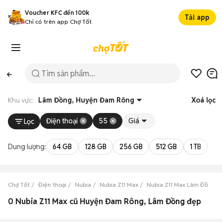
Voucher KFC đến 100k
Tải app
Chỉ có trên app Chợ Tốt
Khu vực:
Lâm Đồng, Huyện Đam Rông
Xoá lọc
Điện thoại
55
Giá
Lọc
Dung lượng:
64 GB
128 GB
256 GB
512 GB
1 TB
2 
Chợ Tốt
Điện thoại
Nubia
Nubia Z11 Max
Nubia Z11 Max Lâm Đồng
0 Nubia Z11 Max cũ Huyện Đam Rông, Lâm Đồng đẹp