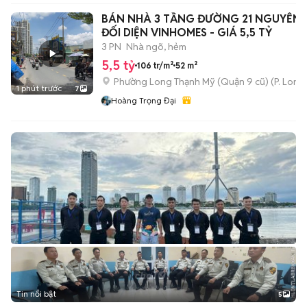
BÁN NHÀ 3 TẦNG ĐƯỜNG 21 NGUYỄN X
ĐỐI DIỆN VINHOMES - GIÁ 5,5 TỶ
3 PN
Nhà ngõ, hẻm
5,5 tỷ
106 tr/m²
52 m²
Phường Long Thạnh Mỹ (Quận 9 cũ)
(
P. Long
1 phút trước
7
Hoàng Trọng Đại
Tin nổi bật
5