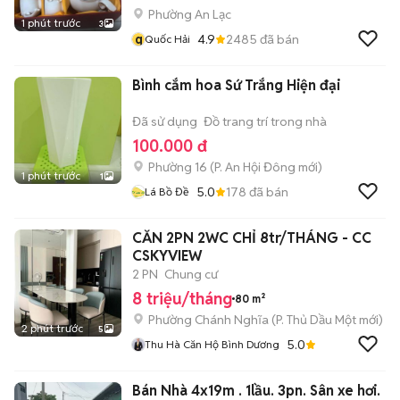
Phường An Lạc
1 phút trước
3
q
4.9
2485
đã bán
Quốc Hải
Bình cắm hoa Sứ Trắng Hiện đại
Đã sử dụng
Đồ trang trí trong nhà
100.000 đ
Phường 16
(
P. An Hội Đông
mới)
1 phút trước
1
5.0
178
đã bán
Lá Bồ Đề
CĂN 2PN 2WC CHỈ 8tr/THÁNG - CC
CSKYVIEW
2 PN
Chung cư
8 triệu/tháng
80 m²
Phường Chánh Nghĩa
(
P. Thủ Dầu Một
mới)
2 phút trước
5
5.0
Thu Hà Căn Hộ Bình Dương
Bán Nhà 4x19m . 1lầu. 3pn. Sân xe hơi.