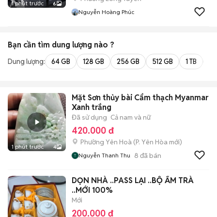
1 phút trước
6
Nguyễn Hoàng Phúc
Bạn cần tìm
dung lượng
nào ?
Dung lượng:
64 GB
128 GB
256 GB
512 GB
1 TB
2 
Mặt Sơn thủy bài Cẩm thạch Myanmar
Xanh trắng
Đã sử dụng
Cả nam và nữ
420.000 đ
Phường Yên Hoà
(
P. Yên Hòa
mới)
1 phút trước
4
8
đã bán
Nguyễn Thanh Thu
DỌN NHÀ ..PASS LẠI ..BỘ ẤM TRÀ
..MỚI 100%
Mới
200.000 đ