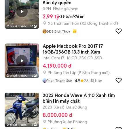
Bán ủy quyền
3 PN
Nhà ngõ, hẻm
2,99 tỷ
39 tr/m²
76 m²
Xã Thới Tam Thôn
(
Xã Đông Thạnh
mới)
2 phút trước
10
BĐS Bích Thủy
Apple Macbook Pro 2017 i7
16GB/256GB 13.3 inch Xám
Intel Core i7
16 GB
256 GB
SSD
4.190.000 đ
Phường Tân Lập
(
P. Nha Trang
mới)
2 phút trước
3
4.9
28
đã bán
Phan Thanh Sơn
2023 Honda Wave A 110 Xanh tím
biển Hn máy chất
2023
Xe số
Đã sử dụng
8.000.000 đ
Phường Xuân Phương
2 phút trước
6