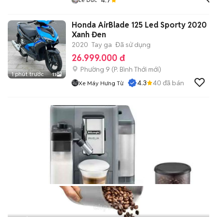
Honda AirBlade 125 Led Sporty 2020
Xanh Đen
2020
Tay ga
Đã sử dụng
26.999.000 đ
Phường 9
(
P. Bình Thới
mới)
1 phút trước
11
4.3
40
đã bán
Xe Máy Hưng Từ