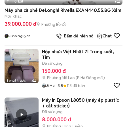
Tin nổi bật
6
+
2
Máy pha cà phê DeLonghi Rivelia EXAM440.55.BG Xám
Mới
Khác
39.000.000 đ
Phường Bồ Đề
Bấm để hiện số
Chat
Risho Nguyen
Hộp nhựa Việt Nhật 7l Trong suốt,
Tím
Đã sử dụng
150.000 đ
Phường Mộ Lao
(
P. Hà Đông
mới)
1 phút trước
3
3.8
113
đã bán
Ji Mei
Máy in Epson L8050 (máy ép plastic
+ cắt sticker)
Đã sử dụng
8.000.000 đ
Phường Long Tuyền