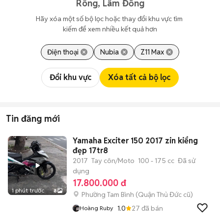
Rông, Lâm Đồng
Hãy xóa một số bộ lọc hoặc thay đổi khu vực tìm 
kiếm để xem nhiều kết quả hơn
Điện thoại
Nubia
Z11 Max
Đổi khu vực
Xóa tất cả bộ lọc
Tin đăng mới
Yamaha Exciter 150 2017 zin kiểng
đẹp 17tr8
2017
Tay côn/Moto
100 - 175 cc
Đã sử
dụng
17.800.000 đ
1 phút trước
8
Phường Tam Bình (Quận Thủ Đức cũ)
1.0
27
đã bán
Hoàng Ruby