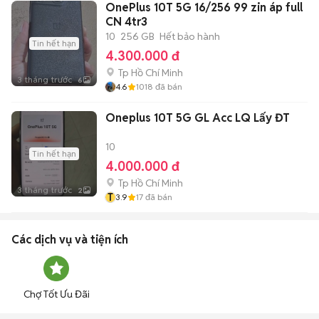
OnePlus 10T 5G 16/256 99 zin áp full
CN 4tr3
10
256 GB
Hết bảo hành
Tin hết hạn
4.300.000 đ
Tp Hồ Chí Minh
3 tháng trước
6
4.6
1018
đã bán
Oneplus 10T 5G GL Acc LQ Lấy ĐT
10
Tin hết hạn
4.000.000 đ
Tp Hồ Chí Minh
3 tháng trước
2
T
3.9
17
đã bán
Các dịch vụ và tiện ích
Chợ Tốt Ưu Đãi