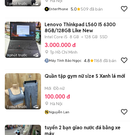
Hà Nội
1 phút trước
6
5.0
509
đã bán
EnterPhone
Lenovo Thinkpad L560 I5 6300
8GB/128GB Like New
Intel Core i5
8 GB
< 128 GB
SSD
3.000.000 đ
Tp Hồ Chí Minh
1 phút trước
4
4.8
1168
đã bán
Máy Tính Bảo Ngọc
Quần tập gym nữ size S Xanh lá mới
Mới
Đồ nữ
100.000 đ
Hà Nội
1 phút trước
4
N
Nguyễn Lan
tuyển 2 bạn giao nước đá bằng xe
máy