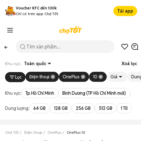
Voucher KFC đến 100k
Tải app
Chỉ có trên app Chợ Tốt
Khu vực:
Toàn quốc
Xoá lọc
Điện thoại
OnePlus
10
Giá
Dung
Lọc
Khu vực:
Tp Hồ Chí Minh
Bình Dương (TP Hồ Chí Minh mới)
Bà 
Dung lượng:
64 GB
128 GB
256 GB
512 GB
1 TB
2 
Chợ Tốt
Điện thoại
OnePlus
OnePlus 10