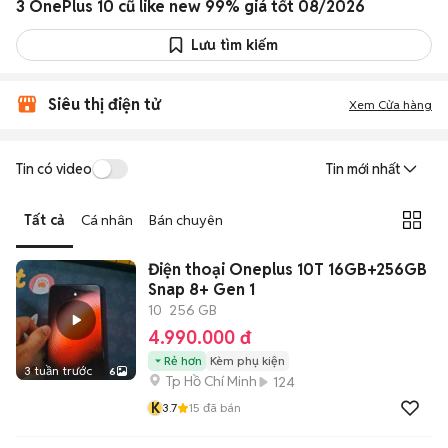
3 OnePlus 10 cũ like new 99% giá tốt 08/2026
Lưu tìm kiếm
Siêu thị điện tử
Xem Cửa hàng
Tin có video
Tin mới nhất
Tất cả
Cá nhân
Bán chuyên
Điện thoại Oneplus 10T 16GB+256GB
Snap 8+ Gen 1
10
256 GB
4.990.000 đ
Rẻ hơn
Kèm phụ kiện
3 tuần trước
6
Tp Hồ Chí Minh
124
K
3.7
15
đã bán