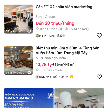
Cần *** 02 nhân viên marketing
Sonic Group
Đến 20 triệu/tháng
Bình Dương
(
TP Hồ Chí Minh
mới)
35 giây trước
1
5.0
MINH TOÀN
Biệt thự mini 8m x 30m. 4 Tầng Sân
Vườn Hẻm 10m Trung Mỹ Tây
6 PN
Nhà ngõ, hẻm
13,78 tỷ
95 tr/m²
145 m²
Tp Hồ Chí Minh
35 giây trước
7
BĐS Nhà Phố Quận 12