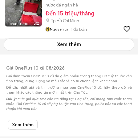
nước đá ngân hà
Đến 15 triệu/tháng
Tp Hồ Chí Minh
1 phút trước
2
N
1
đã bán
Nguyen Ly
Xem thêm
Giá OnePlus 10 cũ 08/2026
Giá điện thoại OnePlus 10 cũ đã giảm nhiều trong tháng 08 tuỳ thuộc vào
tình trạng, dung lượng và màu sắc sẽ có sự chênh lệch khác nhau.
Để cập nhật giá và thị trường mua bán OnePlus 10 cũ, hãy theo dõi và
tham khảo các thông tin mới nhất trên Chợ Tốt.
Lưu ý:
Mức giá dựa trên các tin đăng tại Chợ Tốt, chỉ mang tính chất tham
khảo. Giá OnePlus 10 cũ sẽ phụ thuộc vào tình trạng, phiên bản và các thoả
thuận khi mua bán.
Mua bán OnePlus 10 cũ
Xem thêm
Chợ Tốt có 3 tin đăng bán, mua OnePlus 10 cũ với nhiều khoảng giá giúp
người dùng dễ dàng tìm kiếm và so sánh giá cả.