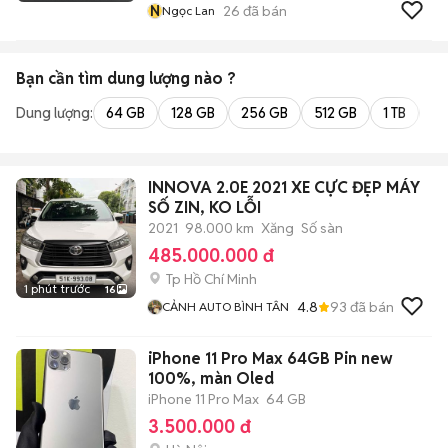
N
26
đã bán
Ngọc Lan
Bạn cần tìm
dung lượng
nào ?
Dung lượng:
64 GB
128 GB
256 GB
512 GB
1 TB
2 
INNOVA 2.0E 2021 XE CỰC ĐẸP MÁY
SỐ ZIN, KO LỖI
2021
98.000 km
Xăng
Số sàn
485.000.000 đ
Tp Hồ Chí Minh
1 phút trước
16
4.8
93
đã bán
CẢNH AUTO BÌNH TÂN
iPhone 11 Pro Max 64GB Pin new
100%, màn Oled
iPhone 11 Pro Max
64 GB
3.500.000 đ