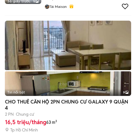
36 giây trước
5
Tài Maison
Tin nổi bật
9
+
2
CHO THUÊ CĂN HỘ 2PN CHUNG CƯ GALAXY 9 QUẬN
4
2 PN
Chung cư
16,5 triệu/tháng
63 m²
Tp Hồ Chí Minh