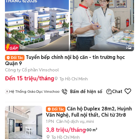
Tin nổi bật
2
Tuyển bếp chính nội bộ căn - tin trường học
Quận 9
Công ty Cổ phần Vinschool
Đến 15 triệu/tháng
Tp Hồ Chí Minh
Bấm để hiện số
Chat
Hệ Thống Giáo Dục Vinschool
Căn hộ Duplex 28m2, Huỳnh
Văn Nghệ, Full nội thất, Chỉ từ 3tr8
1 PN
Căn hộ dịch vụ, mini
3,8 triệu/tháng
30 m²
Tp Hồ Chí Minh