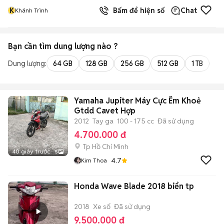
K
Bấm để hiện số
Chat
Khánh Trình
Bạn cần tìm
dung lượng
nào ?
Dung lượng:
64 GB
128 GB
256 GB
512 GB
1 TB
2 
Yamaha Jupiter Máy Cực Êm Khoẻ
Gtdd Cavet Hợp
2012
Tay ga
100 - 175 cc
Đã sử dụng
4.700.000 đ
Tp Hồ Chí Minh
40 giây trước
5
4.7
Kim Thoa
Honda Wave Blade 2018 biển tp
2018
Xe số
Đã sử dụng
9.500.000 đ