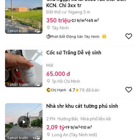
KCN. Chỉ 3xx tr
Đất thổ cư
Ngang 5 m
350 triệu
2,1 tr/m²
165 m²
Tây Ninh
1 phút trước
4
Phát Bất Động Sản Tây Ninh
Cốc sứ Trắng Dễ vệ sinh
Mới
65.000 đ
Tp Hồ Chí Minh
1 phút trước
3
C
4.7
78
đã bán
Chị Hạnh
Nhà shr khu cát tường phú sinh
2 PN
Hướng Bắc
Nhà phố liền kề
2,09 tỷ
19 tr/m²
110 m²
Long An
(
Tây Ninh
mới)
1 phút trước
12