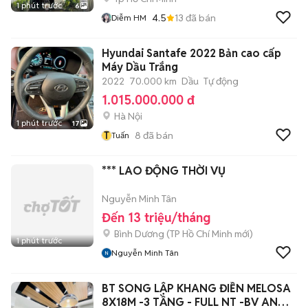
1 phút trước
6
4.5
13
đã bán
Diễm HM
Hyundai Santafe 2022 Bản cao cấp
Máy Dầu Trắng
2022
70.000 km
Dầu
Tự động
1.015.000.000 đ
Hà Nội
1 phút trước
17
T
8
đã bán
Tuấn
*** LAO ĐỘNG THỜI VỤ
Nguyễn Minh Tân
Đến 13 triệu/tháng
Bình Dương
(
TP Hồ Chí Minh
mới)
1 phút trước
Nguyễn Minh Tân
BT SONG LẬP KHANG ĐIỀN MELOSA
8X18M -3 TẦNG - FULL NT -BV AN