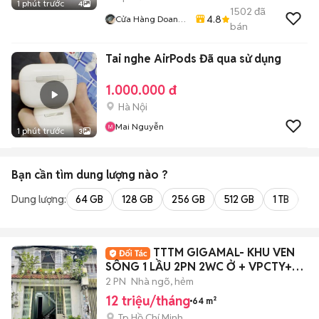
1 phút trước
4
1502
đã
4.8
Cửa Hàng Doan
bán
Vu
Tai nghe AirPods Đã qua sử dụng
1.000.000 đ
Hà Nội
Mai Nguyễn
1 phút trước
3
Bạn cần tìm
dung lượng
nào ?
Dung lượng:
64 GB
128 GB
256 GB
512 GB
1 TB
2 
TTTM GIGAMAL- KHU VEN
SÔNG 1 LẦU 2PN 2WC Ở + VPCTY+
KD ONLINE
2 PN
Nhà ngõ, hẻm
12 triệu/tháng
64 m²
Tp Hồ Chí Minh