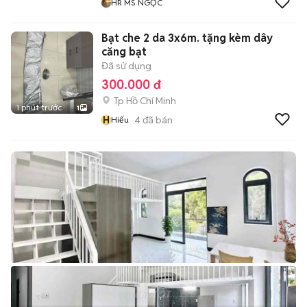
HR MS NGỌC
Bạt che 2 da 3x6m. tặng kèm dây
căng bạt
Đã sử dụng
300.000 đ
Tp Hồ Chí Minh
1 phút trước
1
H
4
đã bán
Hiếu