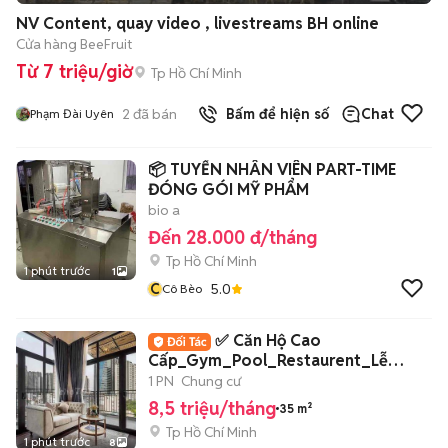
NV Content, quay video , livestreams BH online
Cửa hàng BeeFruit
Từ 7 triệu/giờ
Tp Hồ Chí Minh
2
đã bán
Bấm để hiện số
Chat
Phạm Đài Uyên
📦 TUYỂN NHÂN VIÊN PART-TIME
ĐÓNG GÓI MỸ PHẨM
bio a
Đến 28.000 đ/tháng
Tp Hồ Chí Minh
1 phút trước
1
C
5.0
Cô Bèo
✅ Căn Hộ Cao
Cấp_Gym_Pool_Restaurent_Lễ
tân_Bảo vệ 24/24 An ninh ✅
1 PN
Chung cư
8,5 triệu/tháng
35 m²
Tp Hồ Chí Minh
1 phút trước
8