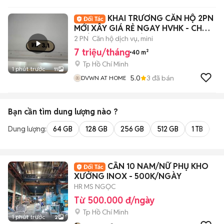
KHAI TRƯƠNG CĂN HỘ 2PN
MỚI XÂY GIÁ RẺ NGAY HVHK - CHỢ
HOÀNG HOA THÁM
2 PN
Căn hộ dịch vụ, mini
7 triệu/tháng
40 m²
Tp Hồ Chí Minh
1 phút trước
11
5.0
3
đã bán
DVWN AT HOME
Bạn cần tìm
dung lượng
nào ?
Dung lượng:
64 GB
128 GB
256 GB
512 GB
1 TB
2 
CẦN 10 NAM/NỮ PHỤ KHO
XƯỞNG INOX - 500K/NGÀY
HR MS NGỌC
Từ 500.000 đ/ngày
Tp Hồ Chí Minh
1 phút trước
2