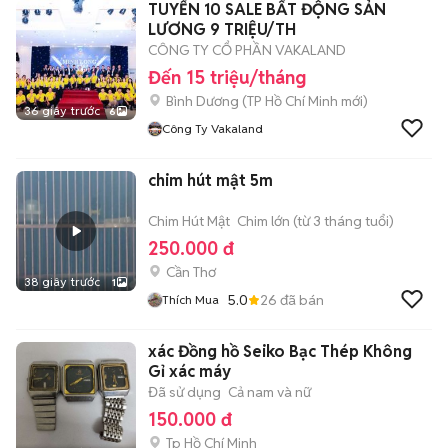
TUYỂN 10 SALE BẤT ĐỘNG SẢN
LƯƠNG 9 TRIỆU/TH
CÔNG TY CỔ PHẦN VAKALAND
Đến 15 triệu/tháng
Bình Dương
(
TP Hồ Chí Minh
mới)
36 giây trước
6
Công Ty Vakaland
chim hút mật 5m
Chim Hút Mật
Chim lớn (từ 3 tháng tuổi)
250.000 đ
Cần Thơ
38 giây trước
1
5.0
26
đã bán
Thích Mua
xác Đồng hồ Seiko Bạc Thép Không
Gỉ xác máy
Đã sử dụng
Cả nam và nữ
150.000 đ
Tp Hồ Chí Minh