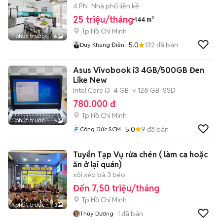
NINH 24/7
4 PN
Nhà phố liền kề
25 triệu/tháng
144 m²
Tp Hồ Chí Minh
1 phút trước
6
5.0
132
đã bán
Duy Khang Điền
Asus Vivobook i3 4GB/500GB Đen
Like New
Intel Core i3
4 GB
< 128 GB
SSD
780.000 đ
Tp Hồ Chí Minh
1 phút trước
5
5.0
9
đã bán
Công Đức SCM
Tuyển Tạp Vụ rửa chén ( làm ca hoặc
ăn ở lại quán)
xôi xéo bà 3 béo
Đến 7,50 triệu/tháng
Tp Hồ Chí Minh
1 phút trước
3
1
đã bán
Thùy Dương