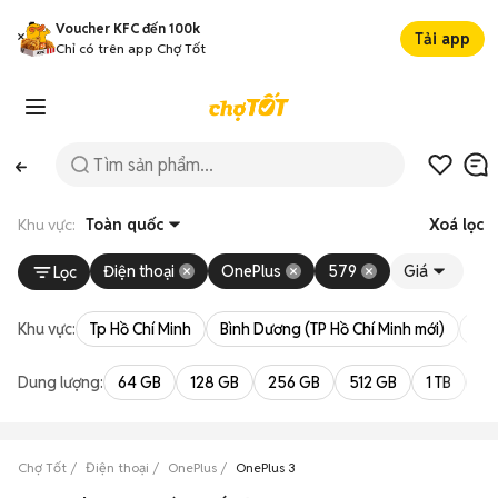
Voucher KFC đến 100k
Tải app
Chỉ có trên app Chợ Tốt
Khu vực:
Toàn quốc
Xoá lọc
Điện thoại
OnePlus
579
Giá
Lọc
Khu vực:
Tp Hồ Chí Minh
Bình Dương (TP Hồ Chí Minh mới)
Bà 
Dung lượng:
64 GB
128 GB
256 GB
512 GB
1 TB
2 
Chợ Tốt
Điện thoại
OnePlus
OnePlus 3