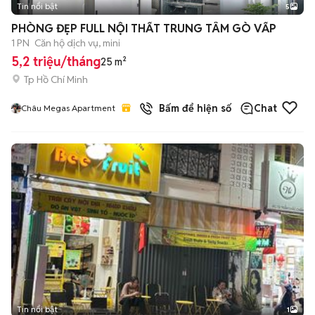
Tin nổi bật
5
PHÒNG ĐẸP FULL NỘI THẤT TRUNG TÂM GÒ VẤP
1 PN
Căn hộ dịch vụ, mini
5,2 triệu/tháng
25 m²
Tp Hồ Chí Minh
Bấm để hiện số
Chat
Châu Megas Apartment
Tin nổi bật
1