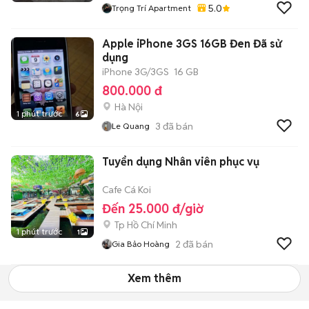
5.0
Trọng Trí Apartment
Apple iPhone 3GS 16GB Đen Đã sử
dụng
iPhone 3G/3GS
16 GB
800.000 đ
Hà Nội
1 phút trước
6
3
đã bán
Le Quang
Tuyển dụng Nhân viên phục vụ
Cafe Cá Koi
Đến 25.000 đ/giờ
Tp Hồ Chí Minh
1 phút trước
1
2
đã bán
Gia Bảo Hoàng
Xem thêm