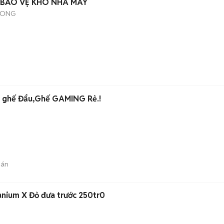
 BẢO VỆ KHO NHÀ MÁY
LONG
2 ghế Đẩu,Ghế GAMING Rẻ.!
bán
anium X Đỏ đưa trước 250tr0