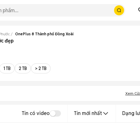
 Phước
OnePlus 8 Thành phố Đồng Xoài
ớc đẹp
1 TB
2 TB
> 2 TB
Xem Cử
Tin có video
Tin mới nhất
Dạng lư