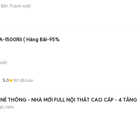
. Bến Thành
mới)
-1500RII ( Hàng Bãi-95%
mới)
5.0
181
đã bán
 NÉ THÔNG - NHÀ MỚI FULL NỘI THẤT CAO CẤP - 4 TẦNG
gõ, hẻm