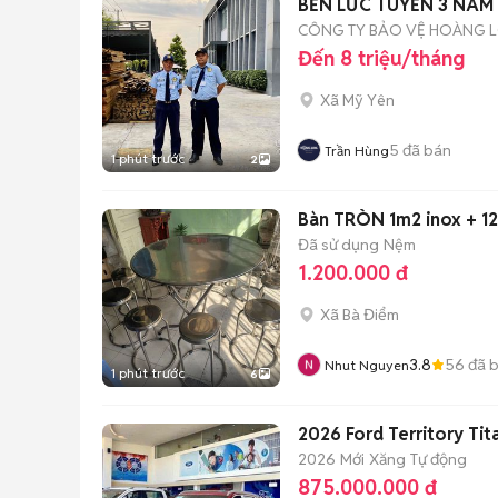
BẾN LỨC TUYỂN 3 NAM
CÔNG TY BẢO VỆ HOÀNG 
Đến 8 triệu/tháng
Xã Mỹ Yên
5
đã bán
Trần Hùng
1 phút trước
2
Bàn TRÒN 1m2 inox + 1
Đã sử dụng
Nệm
1.200.000 đ
Xã Bà Điểm
3.8
56
đã 
Nhut Nguyen
1 phút trước
6
2026 Ford Territory Tit
2026
Mới
Xăng
Tự động
875.000.000 đ