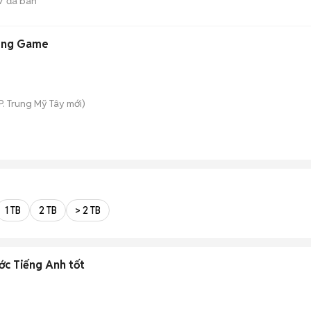
7
đã bán
hòng Game
P. Trung Mỹ Tây
mới)
1 TB
2 TB
> 2 TB
c Tiếng Anh tốt