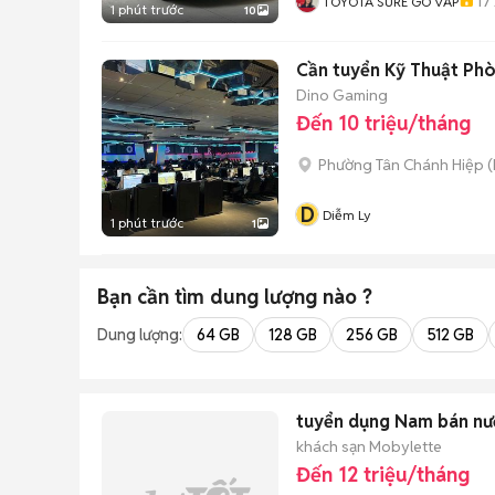
17
TOYOTA SURE GÒ VẤP
1 phút trước
10
Cần tuyển Kỹ Thuật P
Dino Gaming
Đến 10 triệu/tháng
Phường Tân Chánh Hiệp
(
D
Diễm Ly
1 phút trước
1
Bạn cần tìm
dung lượng
nào ?
Dung lượng:
64 GB
128 GB
256 GB
512 GB
tuyển dụng Nam bán nướ
khách sạn Mobylette
Đến 12 triệu/tháng