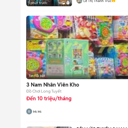
Lê Thị Thanh Trúc
1 phút trước
10
Tin nổi bật
3 Nam Nhân Viên Kho
Đồ Chơi Long Tuyết
Đến 10 triệu/tháng
Mi Mi