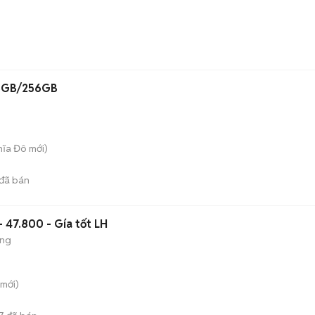
 8GB/256GB
hĩa Đô
mới)
đã bán
 47.800 - Gía tốt LH
ộng
mới)