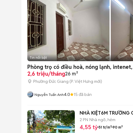
Tin nổi bật
Phòng trọ có điều hoà, nóng lạnh, intenet
2,6 triệu/tháng
26 m²
Phường Đức Giang
(
P. Việt Hưng
mới)
4.0
15
đã bán
Nguyễn Tuấn Anh
NHÀ KIỆT6M TRƯỜNG 
2 PN
Nhà ngõ, hẻm
4,55 tỷ
51 tr/m²
90 m²