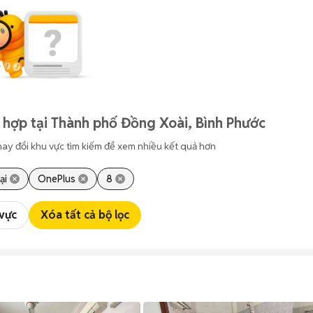
 hợp tại Thành phố Đồng Xoài, Bình Phước
hay đổi khu vực tìm kiếm để xem nhiều kết quả hơn
ại
OnePlus
8
 vực
Xóa tất cả bộ lọc