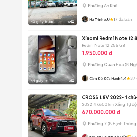
Phường An Khê
5.0
17
đã bán
Hạ Trinh
40 giây trước
12
Xiaomi Redmi Note 12
Redmi Note 12
256 GB
1.950.000 đ
Phường Quan Hoa
(
P. Ng
4.4
37
Cầm Đồ Đức Hạnh
44 giây trước
3
CROSS 1.8V 2022- 1 chủ-
2022
47.800 km
Xăng
Tự đ
670.000.000 đ
Phường 7
(
P. Hạnh Thông