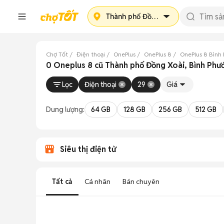
Thành phố Đồng Xoài
Chợ Tốt
Điện thoại
OnePlus
OnePlus 8
OnePlus 8 Bình
0 Oneplus 8 cũ Thành phố Đồng Xoài, Bình Phư
Lọc
Điện thoại
29
Giá
Dung lượng:
64 GB
128 GB
256 GB
512 GB
Siêu thị điện tử
Tất cả
Cá nhân
Bán chuyên