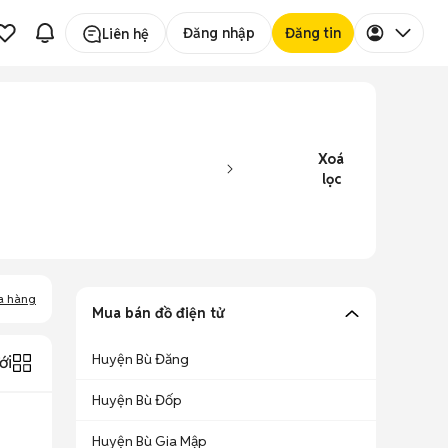
Đăng nhập
Đăng tin
Liên hệ
Xoá
lọc
a hàng
Mua bán đồ điện tử
Huyện Bù Đăng
ới
Huyện Bù Đốp
Huyện Bù Gia Mập