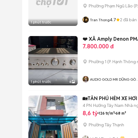
Phường Phạm Ngũ Lão
(
P
4.7
2
đã bán
Tran Thong
1 phút trước
❤️ XÃ Amply Denon PMA
7.800.000 đ
Phường 1
(
P. Hạnh Thông
AUDIO GOLD MR DŨNG GÒ
1 phút trước
6
VẤP
🏡TÂN PHÚ HẺM XE HƠI
4 PN
Hướng Tây Nam
Nhà n
8,6 tỷ
126 tr/m²
68 m²
Phường Tây Thạnh