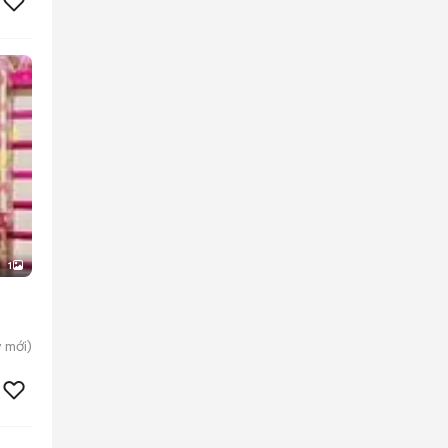
1
y
mới)