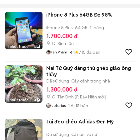
iPhone 8 Plus 64GB Đỏ 98%
iPhone 8 Plus
64 GB
1 tháng
1.700.000 đ
Q. Bình Tân
1 phút trước
6
4.1
715
đã bán
Tân Phạm
Mai Tứ Quý dáng thú ghép giảo ông
thầy
Đã sử dụng
Cây cảnh trong nhà
1.300.000 đ
Q. Tân Bình
(
P. Bảy Hiền
mới)
1 phút trước
4
26
đã bán
Notorius
Túi đeo chéo Adidas Đen Mỹ
Đã sử dụng
Cả nam và nữ