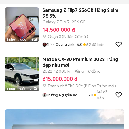
Samsung Z Flip7 256GB Hồng 2 sim
98.5%
Galaxy Z Flip 7
256 GB
14.500.000 đ
Quận 3
(
P. Bàn Cờ
mới)
1 phút trước
6
5.0
62
đã bán
Trịnh Quang Linh
Mazda CX-30 Premium 2022 Trắng
đẹp như mới
2022
12.000 km
Xăng
Tự động
615.000.000 đ
Thành phố Thủ Đức
(
P. Bình Trưng
mới)
1 phút trước
20
141
đã
5.0
Trường Nguyễn Xe
bán
Sang