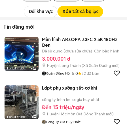
Đổi khu vực
Xóa tất cả bộ lọc
Tin đăng mới
Màn hình ARZOPA Z3FC 2.5K 180Hz
Đen
Đã sử dụng (chưa sửa chữa)
Còn bảo hành
3.000.001 đ
Huyện Long Thành
(
Xã Xuân Đường
mới)
1 phút trước
6
5.0
22
đã bán
Quân Đồng Hồ
Lđpt phụ xưởng sắt-cơ khí
công ty tnhh tm-sx gia huy phát
Đến 15 triệu/ngày
Huyện Hóc Môn
(
Xã Đông Thạnh
mới)
1 phút trước
1
Công Ty Gia Huy Phát