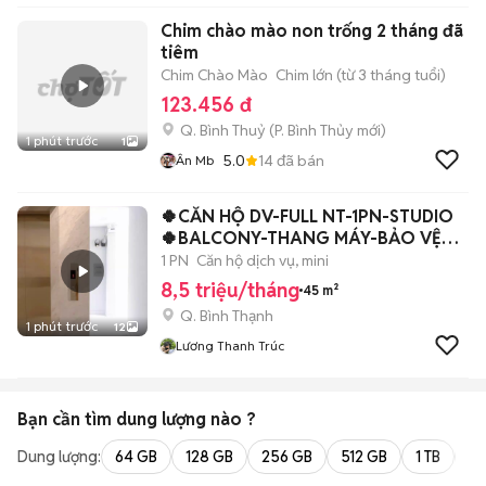
Chim chào mào non trống 2 tháng đã
tiêm
Chim Chào Mào
Chim lớn (từ 3 tháng tuổi)
123.456 đ
Q. Bình Thuỷ
(
P. Bình Thủy
mới)
1 phút trước
1
5.0
14
đã bán
Ân Mb
🍀CĂN HỘ DV-FULL NT-1PN-STUDIO
🍀BALCONY-THANG MÁY-BẢO VỆ🌷
CHU VĂN AN⚡️
1 PN
Căn hộ dịch vụ, mini
8,5 triệu/tháng
45 m²
Q. Bình Thạnh
1 phút trước
12
Lương Thanh Trúc
Bạn cần tìm
dung lượng
nào ?
Dung lượng:
64 GB
128 GB
256 GB
512 GB
1 TB
2 