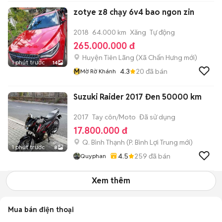
zotye z8 chạy 6v4 bao ngon zin
2018
64.000 km
Xăng
Tự động
265.000.000 đ
Huyện Tiên Lãng
(
Xã Chấn Hưng
mới)
1 phút trước
14
M
4.3
20
đã bán
Mờ Rờ Khánh
Suzuki Raider 2017 Đen 50000 km
2017
Tay côn/Moto
Đã sử dụng
17.800.000 đ
Q. Bình Thạnh
(
P. Bình Lợi Trung
mới)
1 phút trước
8
4.5
259
đã bán
Quyphan
Xem thêm
Mua bán điện thoại