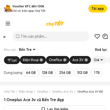
Voucher KFC đến 100k
Tải app
Chỉ có trên app Chợ Tốt
Khu vực:
Bến Tre
Xoá lọc
Điện thoại
OnePlus
Ace 3V
Giá
Lọc
Dung lượng:
64 GB
128 GB
256 GB
512 GB
1 TB
2 
Chợ Tốt
Điện thoại
OnePlus
OnePlus Ace 3V
OnePlus Ace 3V Bến Tre
1 Oneplus Ace 3v cũ Bến Tre đẹp
Lưu tìm kiếm