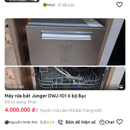
N
12
đã bán
Nhựt
Tin nổi bật
3
Máy rửa bát Junger DWJ-101 6 bộ Bạc
Đã sử dụng
Khác
4.000.000 đ
Huyện Gia Lâm
(
Xã Bát Tràng
mới)
5.0
24
đã bán
Bấm để hiện số
Chat
Nguyễn Nhật Ánh