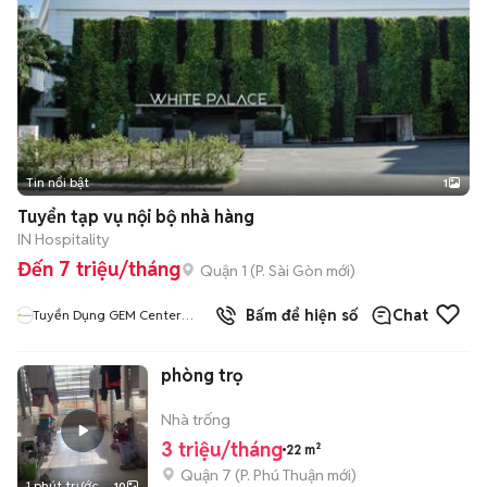
Tin nổi bật
1
Tuyển tạp vụ nội bộ nhà hàng
IN Hospitality
Đến 7 triệu/tháng
Quận 1
(
P. Sài Gòn
mới)
Bấm để hiện số
Chat
Tuyển Dụng GEM Center
White Palace
phòng trọ
Nhà trống
3 triệu/tháng
22 m²
Quận 7
(
P. Phú Thuận
mới)
1 phút trước
10