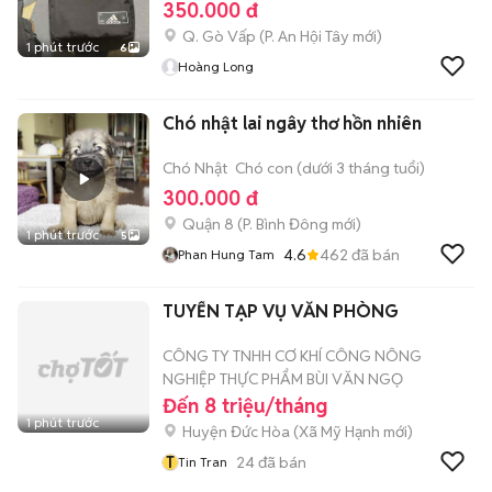
350.000 đ
Q. Gò Vấp
(
P. An Hội Tây
mới)
1 phút trước
6
Hoàng Long
Chó nhật lai ngây thơ hồn nhiên
Chó Nhật
Chó con (dưới 3 tháng tuổi)
300.000 đ
Quận 8
(
P. Bình Đông
mới)
1 phút trước
5
4.6
462
đã bán
Phan Hung Tam
TUYỂN TẠP VỤ VĂN PHÒNG
CÔNG TY TNHH CƠ KHÍ CÔNG NÔNG
NGHIỆP THỰC PHẨM BÙI VĂN NGỌ
Đến 8 triệu/tháng
1 phút trước
Huyện Đức Hòa
(
Xã Mỹ Hạnh
mới)
T
24
đã bán
Tin Tran