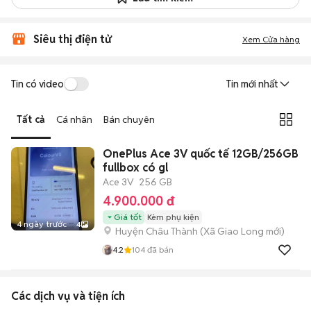
Siêu thị điện tử
Xem Cửa hàng
Tin có video
Tin mới nhất
Tất cả
Cá nhân
Bán chuyên
OnePlus Ace 3V quốc tế 12GB/256GB
fullbox có gl
Ace 3V
256 GB
4.900.000 đ
Giá tốt
Kèm phụ kiện
4 ngày trước
4
Huyện Châu Thành
(
Xã Giao Long
mới)
4.2
104
đã bán
Các dịch vụ và tiện ích