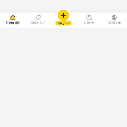
Trang chủ
Quản lý tin
Liên hệ
Tài khoản
Đăng tin
109.000 Bình chọn
Tải ứng dụng Chợ Tốt
Về Chợ Tốt
Quy chế sàn
Chính sách bảo mật
Giải quyết tranh chấp
CÔNG TY TNHH CHỢ TỐT - Người đại diện theo pháp luật:
Nguyễn Trọng Tấn; GPDKKD: 0312120782 do Sở KH & ĐT TP.HCM cấp ngày
11/01/2013;
GPMXH: 185/GP-BTTTT do Bộ Thông tin và Truyền thông
cấp ngày 09/07/2024 - Chịu trách nhiệm