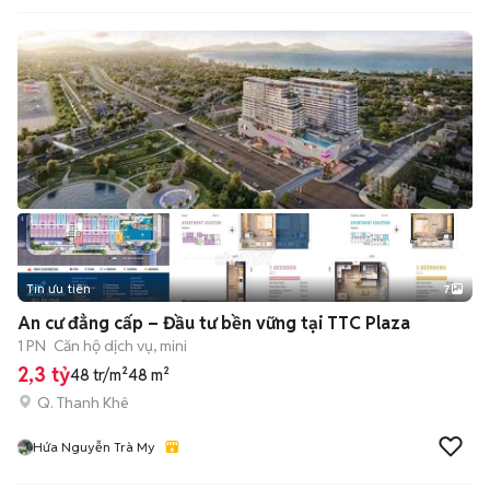
Tin ưu tiên
7
+
2
An cư đẳng cấp – Đầu tư bền vững tại TTC Plaza
1 PN
Căn hộ dịch vụ, mini
2,3 tỷ
48 tr/m²
48 m²
Q. Thanh Khê
Hứa Nguyễn Trà My