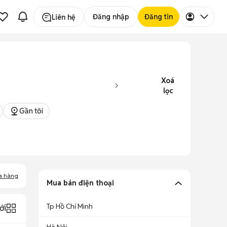
Đăng nhập
Đăng tin
Liên hệ
Xoá
lọc
Gần tôi
a hàng
Mua bán điện thoại
Tp Hồ Chí Minh
ới