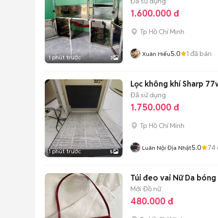
Đã sử dụng
1.600.000 đ
Tp Hồ Chí Minh
5.0
1
đã bán
Xuân Hiếu
1 phút trước
3
Lọc không khí Sharp 77w
Đã sử dụng
1.750.000 đ
Tp Hồ Chí Minh
5.0
74
Luân Nội Địa Nhật
1 phút trước
5
Túi đeo vai Nữ Da bóng
Mới
Đồ nữ
480.000 đ