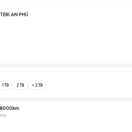
STERI AN PHÚ
1 TB
2 TB
> 2 TB
138000km
ộng