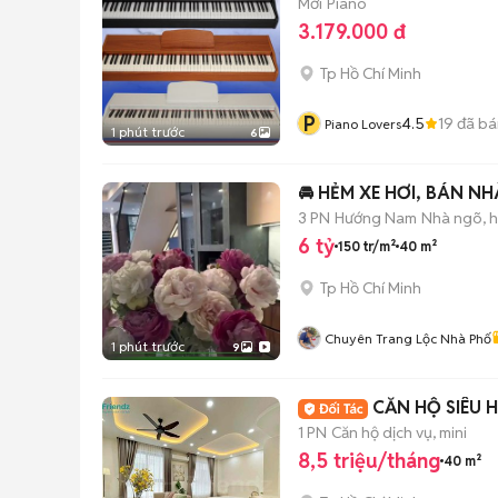
Mới
Piano
3.179.000 đ
Tp Hồ Chí Minh
P
4.5
19
đã bá
Piano Lovers
1 phút trước
6
🚘 HẺM XE HƠI, BÁN NH
3 PN
Hướng Nam
Nhà ngõ, 
6 tỷ
150 tr/m²
40 m²
Tp Hồ Chí Minh
Chuyên Trang Lộc Nhà Phố
1 phút trước
9
CĂN HỘ SIÊU HO
1 PN
Căn hộ dịch vụ, mini
8,5 triệu/tháng
40 m²