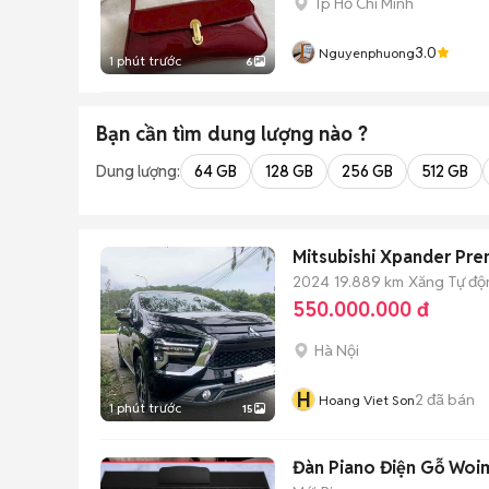
Tp Hồ Chí Minh
3.0
Nguyenphuong
1 phút trước
6
Bạn cần tìm
dung lượng
nào ?
Dung lượng:
64 GB
128 GB
256 GB
512 GB
Mitsubishi Xpander Pr
2024
19.889 km
Xăng
Tự độ
550.000.000 đ
Hà Nội
H
2
đã bán
Hoang Viet Son
1 phút trước
15
Đàn Piano Điện Gỗ Woim