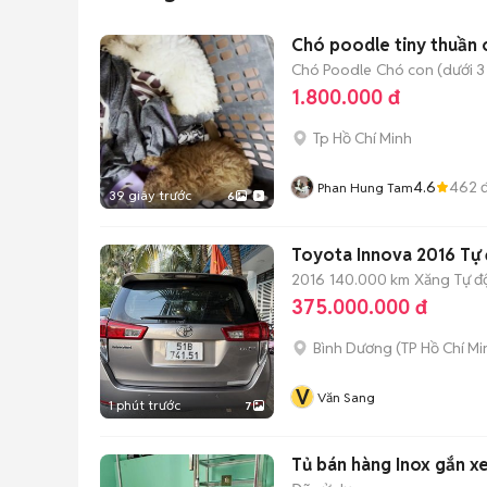
Chó poodle tiny thuần 
Chó Poodle
Chó con (dưới 3
1.800.000 đ
Tp Hồ Chí Minh
4.6
462
đ
Phan Hung Tam
39 giây trước
6
Toyota Innova 2016 Tự
2016
140.000 km
Xăng
Tự đ
375.000.000 đ
Bình Dương
(
TP Hồ Chí Mi
V
Văn Sang
1 phút trước
7
Tủ bán hàng Inox gắn x