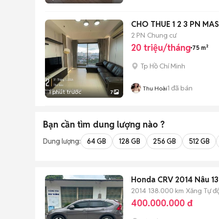
CHO THUE 1 2 3 PN MA
2 PN
Chung cư
20 triệu/tháng
75 m²
Tp Hồ Chí Minh
1
đã bán
Thu Hoài
1 phút trước
7
Bạn cần tìm
dung lượng
nào ?
Dung lượng:
64 GB
128 GB
256 GB
512 GB
Honda CRV 2014 Nâu 
2014
138.000 km
Xăng
Tự đ
400.000.000 đ