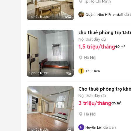
Tp Hồ Chí Minh
8
đã 
Quỳnh Như HiFriendz
1 phút trước
12
cho thuê phòng trọ 1.5tr
Nội thất đầy đủ
1,5 triệu/tháng
10 m²
Hà Nội
T
Thu Hien
1 phút trước
3
Cho thuê phòng trọ khép 
Nội thất đầy đủ
3 triệu/tháng
25 m²
Hà Nội
1
đã bán
Huyền Lê
1 phút trước
3