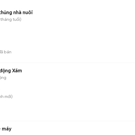
chủng nhà nuôi
 tháng tuổi)
ã bán
 động Xám
ộng
nh
mới)
e máy