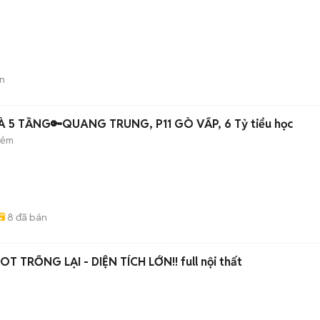
n
À 5 TẦNG🔑QUANG TRUNG, P11 GÒ VẤP, 6 Tỷ tiểu học
hẻm
8
đã bán
T TRỐNG LẠI - DIỆN TÍCH LỚN!! full nội thất