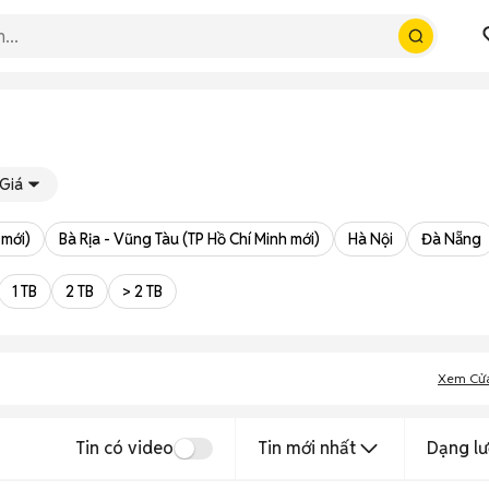
Giá
 mới)
Bà Rịa - Vũng Tàu (TP Hồ Chí Minh mới)
Hà Nội
Đà Nẵng
1 TB
2 TB
> 2 TB
Xem Cử
Tin có video
Tin mới nhất
Dạng lư