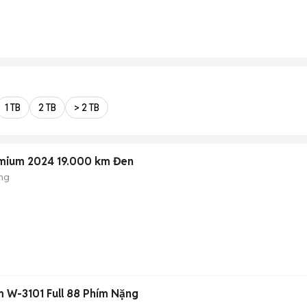
1 TB
2 TB
> 2 TB
emium 2024 19.000 km Đen
ng
 W-3101 Full 88 Phím Nặng