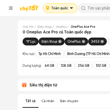
Toàn quốc
Chợ Tốt
Điện thoại
OnePlus
OnePlus Ace Pro
0 Oneplus Ace Pro cũ Toàn quốc đẹp
Lọc
Điện thoại
OnePlus
3453
Khu vực:
Tp Hồ Chí Minh
Bình Dương (TP Hồ Chí Minh
Dung lượng:
64 GB
128 GB
256 GB
512 GB
Siêu thị điện tử
Tất cả
Cá nhân
Bán chuyên