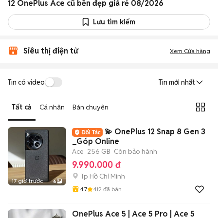
12 OnePlus Ace cũ bền đẹp giá rẻ 08/2026
Lưu tìm kiếm
Siêu thị điện tử
Xem Cửa hàng
Tin có video
Tin mới nhất
Tất cả
Cá nhân
Bán chuyên
💫 OnePlus 12 Snap 8 Gen 3
_Góp Online
Ace
256 GB
Còn bảo hành
9.990.000 đ
Tp Hồ Chí Minh
17 giờ trước
6
4.7
412
đã bán
OnePlus Ace 5 | Ace 5 Pro | Ace 5