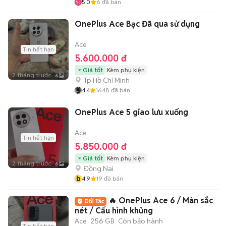
5.0
6
đã bán
OnePlus Ace Bạc Đã qua sử dụng
Ace
Tin hết hạn
5.600.000 đ
Giá tốt
Kèm phụ kiện
2 tháng trước
6
Tp Hồ Chí Minh
4.4
1648
đã bán
OnePlus Ace 5 giao lưu xuống
Ace
Tin hết hạn
5.850.000 đ
Giá tốt
Kèm phụ kiện
2 tháng trước
6
Đồng Nai
b
4.9
19
đã bán
🔥 OnePlus Ace 6 / Màn sắc
nét / Cấu hình khủng
Ace
256 GB
Còn bảo hành
Tin hết hạn