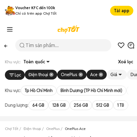
Voucher KFC đến 100k
Tải app
Chỉ có trên app Chợ Tốt
Khu vực:
Toàn quốc
Xoá lọc
Điện thoại
OnePlus
Ace
Giá
Du
Lọc
Khu vực:
Tp Hồ Chí Minh
Bình Dương (TP Hồ Chí Minh mới)
Bà 
Dung lượng:
64 GB
128 GB
256 GB
512 GB
1 TB
2 
Chợ Tốt
Điện thoại
OnePlus
OnePlus Ace