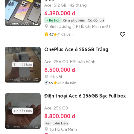
Ace
512 GB
>12 tháng
6.390.000 đ
Rẻ hơn
Kèm phụ kiện
Có đổi trả
1 tháng trước
6
Bình Dương
(
TP Hồ Chí Minh
mới)
4.7
41
đã bán
OnePlus Ace 6 256GB Trắng
Ace
256 GB
Hết bảo hành
Tin hết hạn
8.500.000 đ
Hà Nội
2 tháng trước
4
4.9
469
đã bán
Điện thoại Ace 6 256GB Bạc Full box
Ace
256 GB
Tin hết hạn
8.800.000 đ
Kèm phụ kiện
2 tháng trước
6
Tp Hồ Chí Minh