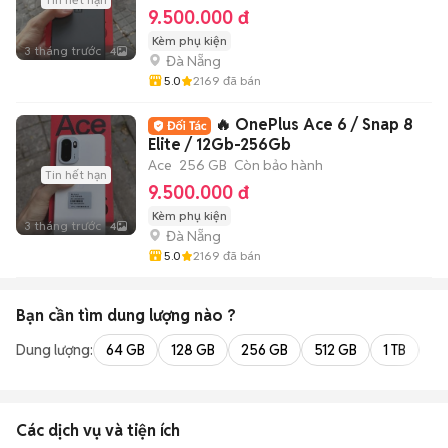
9.500.000 đ
Kèm phụ kiện
3 tháng trước
4
Đà Nẵng
5.0
2169
đã bán
🔥 OnePlus Ace 6 / Snap 8
Elite / 12Gb-256Gb
Ace
256 GB
Còn bảo hành
Tin hết hạn
9.500.000 đ
Kèm phụ kiện
3 tháng trước
4
Đà Nẵng
5.0
2169
đã bán
Bạn cần tìm
dung lượng
nào ?
Dung lượng:
64 GB
128 GB
256 GB
512 GB
1 TB
2 
Các dịch vụ và tiện ích