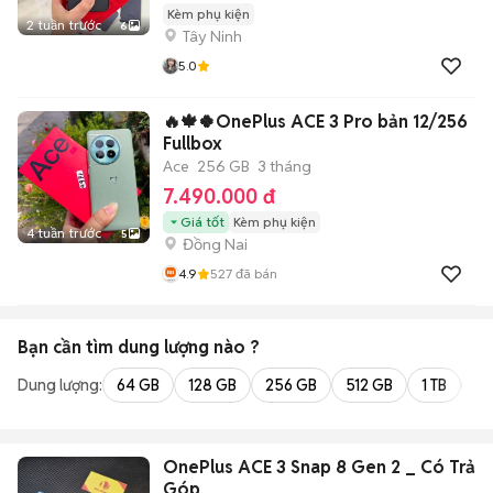
Kèm phụ kiện
2 tuần trước
6
Tây Ninh
5.0
🔥🍁🍀OnePlus ACE 3 Pro bản 12/256
Fullbox
Ace
256 GB
3 tháng
7.490.000 đ
Giá tốt
Kèm phụ kiện
4 tuần trước
5
Đồng Nai
4.9
527
đã bán
Bạn cần tìm
dung lượng
nào ?
Dung lượng:
64 GB
128 GB
256 GB
512 GB
1 TB
2 
OnePlus ACE 3 Snap 8 Gen 2 _ Có Trả
Góp