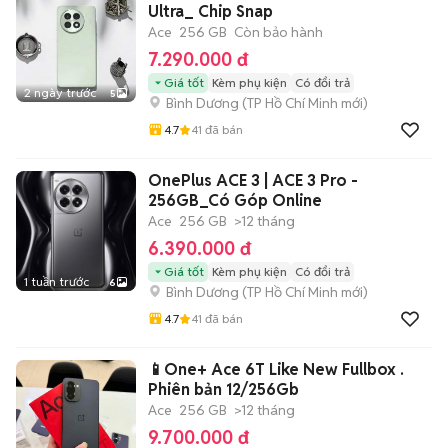
Ultra_ Chip Snap
Ace
256 GB
Còn bảo hành
7.290.000 đ
Giá tốt
Kèm phụ kiện
Có đổi trả
2 ngày trước
5
Bình Dương
(
TP Hồ Chí Minh
mới)
4.7
41
đã bán
OnePlus ACE 3 | ACE 3 Pro -
256GB_Có Góp Online
Ace
256 GB
>12 tháng
6.390.000 đ
Giá tốt
Kèm phụ kiện
Có đổi trả
1 tuần trước
6
Bình Dương
(
TP Hồ Chí Minh
mới)
4.7
41
đã bán
📱One+ Ace 6T Like New Fullbox .
Phiên bản 12/256Gb
Ace
256 GB
>12 tháng
9.700.000 đ