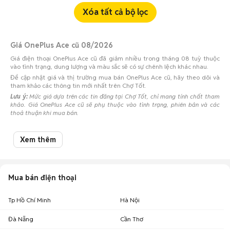
Xóa tất cả bộ lọc
Giá OnePlus Ace cũ 08/2026
Giá điện thoại OnePlus Ace cũ đã giảm nhiều trong tháng 08 tuỳ thuộc
vào tình trạng, dung lượng và màu sắc sẽ có sự chênh lệch khác nhau.
Để cập nhật giá và thị trường mua bán OnePlus Ace cũ, hãy theo dõi và
tham khảo các thông tin mới nhất trên Chợ Tốt.
Lưu ý:
Mức giá dựa trên các tin đăng tại Chợ Tốt, chỉ mang tính chất tham
khảo. Giá OnePlus Ace cũ sẽ phụ thuộc vào tình trạng, phiên bản và các
thoả thuận khi mua bán.
Mua bán OnePlus Ace cũ
Xem thêm
Chợ Tốt có 12 tin đăng bán, mua OnePlus Ace cũ với nhiều khoảng giá
giúp người dùng dễ dàng tìm kiếm và so sánh giá cả.
Chợ Tốt - Nơi mua bán OnePlus Ace cũ giá tốt nhất!
Mua bán điện thoại
Tp Hồ Chí Minh
Hà Nội
Đà Nẵng
Cần Thơ