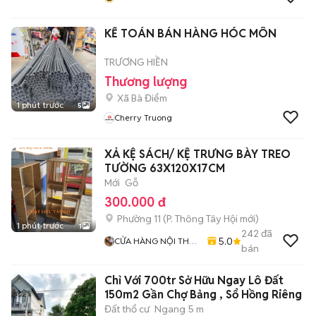
KẾ TOÁN BÁN HÀNG HÓC MÔN
TRƯƠNG HIỀN
Thương lượng
Xã Bà Điểm
1 phút trước
5
Cherry Truong
XẢ KỆ SÁCH/ KỆ TRƯNG BÀY TREO
TƯỜNG 63X120X17CM
Mới
Gỗ
300.000 đ
Phường 11
(
P. Thông Tây Hội
mới)
1 phút trước
1
242
đã
5.0
CỬA HÀNG NỘI THẤT
bán
GIÁ XƯỞNG 77
Chỉ Với 700tr Sở Hữu Ngay Lô Đất
150m2 Gần Chợ Bảng , Sổ Hồng Riêng
Đất thổ cư
Ngang 5 m