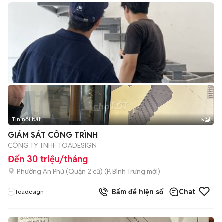
Tin nổi bật
5
GIÁM SÁT CÔNG TRÌNH
CÔNG TY TNHH TOADESIGN
Đến 30 triệu/tháng
Phường An Phú (Quận 2 cũ)
(
P. Bình Trưng
mới)
Bấm để hiện số
Chat
Toadesign