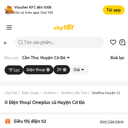
Voucher KFC đến 100k
Tải app
Chỉ có trên app Chợ Tốt
Khu vực:
Cần Thơ, Huyện Cờ Đỏ
Xoá lọc
Điện thoại
29
Giá
Lọc
Chợ Tốt
Điện thoại
OnePlus
OnePlus Cần Thơ
OnePlus Huyện Cờ Đỏ
0 Điện thoại Oneplus cũ Huyện Cờ Đỏ
Siêu thị điện tử
Xem Cửa hàng