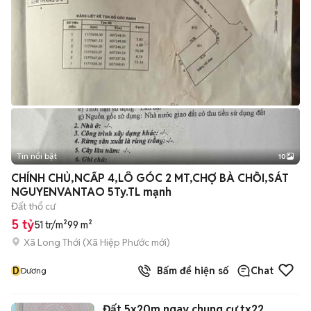
Tin nổi bật
10
+
2
CHÍNH CHỦ,NCẤP 4,LÔ GÓC 2 MT,CHỢ BÀ CHỒI,SÁT
NGUYENVANTAO 5Ty.TL mạnh
Đất thổ cư
5 tỷ
51 tr/m²
99 m²
Xã Long Thới
(
Xã Hiệp Phước
mới)
D
Bấm để hiện số
Chat
Dương
Đất 5x20m ngay chung cư tx22