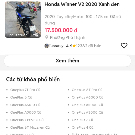
Honda Winner V2 2020 Xanh đen
2020
Tay côn/Moto
100 - 175 cc
Đã sử
dụng
17.500.000 đ
1 phút trước
2
Phường Phú Thạnh
4.6
12382
đã bán
Tuanduy
Xem thêm
Các từ khóa phổ biến
Oneplus 7T Pro Cũ
Oneplus 6T Pro Cũ
OnePlus 8 Cũ
OnePlus A6000 Cũ
OnePlus A5010 Cũ
OnePlus A5000 Cũ
OnePlus A3003 Cũ
OnePlus A3000 Cũ
OnePlus 7 Pro 5G Cũ
OnePlus 7 Cũ
OnePlus 6T McLaren Cũ
OnePlus 4 Cũ
OnePlus 7T Cũ
Điện Thoại OnePlus Trả Góp