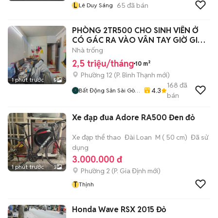
L
65
đã bán
Lê Duy Sáng
PHÒNG 2TR500 CHO SINH VIÊN Ở
CÓ GÁC RA VÀO VÂN TAY GIỜ GIẤC
TỰ DO
Nhà trống
2,5 triệu/tháng
10 m²
Phường 12
(
P. Bình Thạnh
mới)
1 phút trước
5
168
đã
4.3
Bất Động Sản Sài Gòn
bán
- Giá Tốt
Xe đạp đua Adore RA500 Đen đỏ
Xe đạp thể thao
Đài Loan
M ( 50 cm)
Đã sử
dụng
3.000.000 đ
1 phút trước
3
Phường 2
(
P. Gia Định
mới)
T
Thịnh
Honda Wave RSX 2015 Đỏ