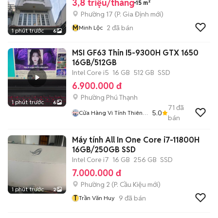
3,8 triệu/tháng
15 m²
Phường 17
(
P. Gia Định
mới)
M
2
đã bán
Minh Lộc
1 phút trước
6
MSI GF63 Thin I5-9300H GTX 1650
16GB/512GB
Intel Core i5
16 GB
512 GB
SSD
6.900.000 đ
Phường Phú Thạnh
1 phút trước
6
71
đã
5.0
Cửa Hàng Vi Tính Thiên
bán
Long
Máy tính All In One Core i7-11800H
16GB/250GB SSD
Intel Core i7
16 GB
256 GB
SSD
7.000.000 đ
Phường 2
(
P. Cầu Kiệu
mới)
1 phút trước
2
T
9
đã bán
Trần Văn Huy