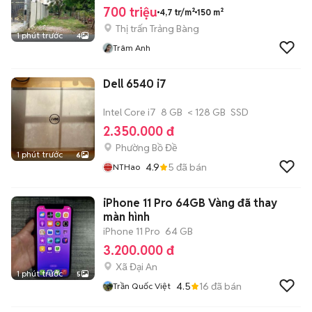
700 triệu
4,7 tr/m²
150 m²
Thị trấn Trảng Bàng
1 phút trước
4
Trâm Anh
Dell 6540 i7
Intel Core i7
8 GB
< 128 GB
SSD
2.350.000 đ
Phường Bồ Đề
1 phút trước
6
4.9
5
đã bán
NTHao
iPhone 11 Pro 64GB Vàng đã thay
màn hình
iPhone 11 Pro
64 GB
3.200.000 đ
Xã Đại An
1 phút trước
5
4.5
16
đã bán
Trần Quốc Việt