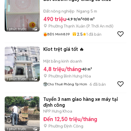
Đất nông nghiệp
Ngang 5 m
490 triệu
4,9 tr/m²
100 m²
Phường Thạnh Xuân
(
P. Thới An
mới)
1 phút trước
3
2.5
1
đã bán
BĐS Minh839
Kiot trệt giá tốt 🔥
Mặt bằng kinh doanh
4,8 triệu/tháng
40 m²
Phường Bình Hưng Hòa
1 phút trước
5
6
đã bán
Cho Thuê Phòng Tp Hcm
Tuyển 3 nam giao hàng xe máy tại
định công
NPP Hưng Khoa
Đến 12,50 triệu/tháng
Phường Định Công
1 phút trước
1