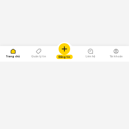
Trang chủ
Quản lý tin
Liên hệ
Tài khoản
Đăng tin
109.000 Bình chọn
Tải ứng dụng Chợ Tốt
Về Chợ Tốt
Quy chế sàn
Chính sách bảo mật
Giải quyết tranh chấp
CÔNG TY TNHH CHỢ TỐT - Người đại diện theo pháp luật: