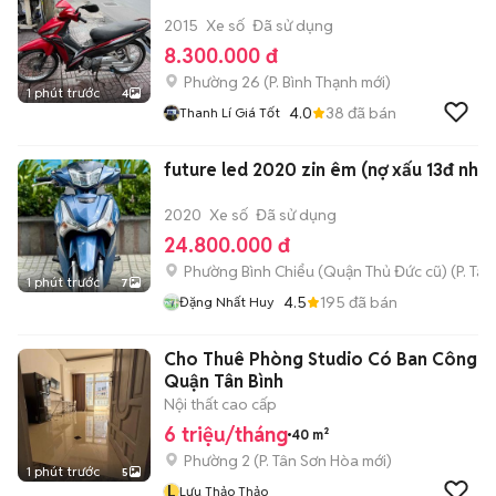
2015
Xe số
Đã sử dụng
8.300.000 đ
Phường 26
(
P. Bình Thạnh
mới)
1 phút trước
4
4.0
38
đã bán
Thanh Lí Giá Tốt
future led 2020 zin êm (nợ xấu 13đ nhận
2020
Xe số
Đã sử dụng
24.800.000 đ
Phường Bình Chiểu (Quận Thủ Đức cũ)
(
P. Ta
1 phút trước
7
4.5
195
đã bán
Đặng Nhất Huy
Cho Thuê Phòng Studio Có Ban Công
Quận Tân Bình
Nội thất cao cấp
6 triệu/tháng
40 m²
Phường 2
(
P. Tân Sơn Hòa
mới)
1 phút trước
5
L
Lưu Thảo Thảo