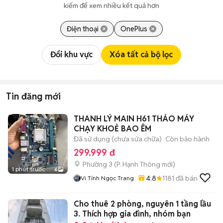
kiếm để xem nhiều kết quả hơn
Điện thoại
OnePlus
Đổi khu vực
Xóa tất cả bộ lọc
Tin đăng mới
THANH LÝ MAIN H61 THÁO MÁY
CHẠY KHOẺ BAO ÊM
Đã sử dụng (chưa sửa chữa)
Còn bảo hành
299.999 đ
Phường 3
(
P. Hạnh Thông
mới)
1 phút trước
6
4.8
1181
đã bán
Vi Tính Ngọc Trang
Cho thuê 2 phòng, nguyên 1 tầng lầu
3. Thích hợp gia đình, nhóm bạn