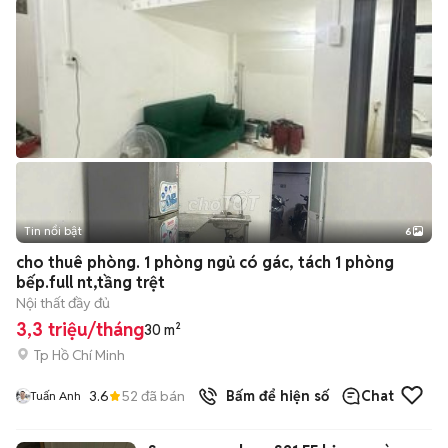
Tin nổi bật
6
+
2
cho thuê phòng. 1 phòng ngủ có gác, tách 1 phòng
bếp.full nt,tầng trệt
Nội thất đầy đủ
3,3 triệu/tháng
30 m²
Tp Hồ Chí Minh
3.6
52
đã bán
Bấm để hiện số
Chat
Tuấn Anh