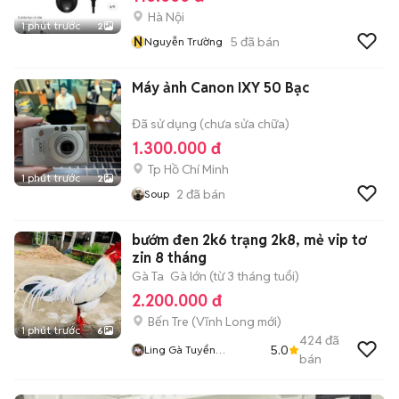
Hà Nội
1 phút trước
2
N
5
đã bán
Nguyễn Trường
Máy ảnh Canon IXY 50 Bạc
Đã sử dụng (chưa sửa chữa)
1.300.000 đ
Tp Hồ Chí Minh
1 phút trước
2
2
đã bán
Soup
bướm đen 2k6 trạng 2k8, mẻ vip tơ
zin 8 tháng
Gà Ta
Gà lớn (từ 3 tháng tuổi)
2.200.000 đ
Bến Tre
(
Vĩnh Long
mới)
1 phút trước
6
424
đã
5.0
Ling Gà Tuyển
bán
Linggatuyen