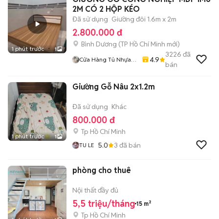
2M CÓ 2 HỘP KÉO
Đã sử dụng
Giường đôi 1.6m x 2m
2.800.000 đ
Bình Dương
(
TP Hồ Chí Minh
mới)
1 phút trước
1
3226
đã
4.9
Cửa Hàng Tủ Nhựa
bán
Đài Loan Hoàng
Quân
Giường Gỗ Nâu 2x1.2m
Đã sử dụng
Khác
800.000 đ
Tp Hồ Chí Minh
1 phút trước
1
5.0
3
đã bán
TU LE
phòng cho thuê
Nội thất đầy đủ
5,5 triệu/tháng
15 m²
Tp Hồ Chí Minh