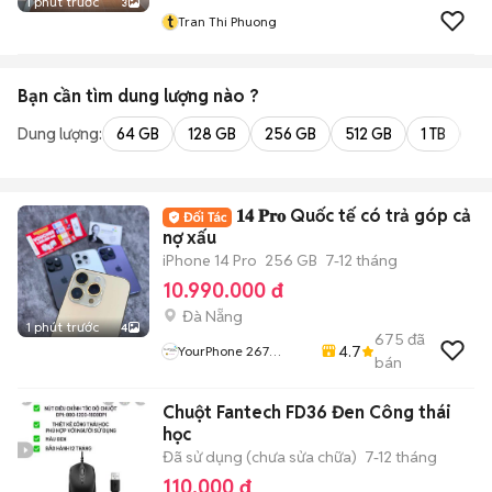
1 phút trước
3
t
Tran Thi Phuong
Bạn cần tìm
dung lượng
nào ?
Dung lượng:
64 GB
128 GB
256 GB
512 GB
1 TB
2 
𝟏𝟒 𝐏𝐫𝐨 Quốc tế có trả góp cả
nợ xấu
iPhone 14 Pro
256 GB
7-12 tháng
10.990.000 đ
Đà Nẵng
1 phút trước
4
675
đã
4.7
YourPhone 267
bán
Nguyễn Hoàng-Hải
Châu-Đà Nẵng
Chuột Fantech FD36 Đen Công thái
học
Đã sử dụng (chưa sửa chữa)
7-12 tháng
110.000 đ