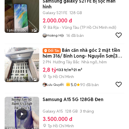
Samsung galaxy S21 FE bị sọc màn
hình
Galaxy S21 FE
128 GB
2.000.000 đ
Bà Rịa - Vũng Tàu
(
TP Hồ Chí Minh
mới)
1 phút trước
2
16
đã bán
Hoàng Hội
Bán căn nhà góc 2 mặt tiền
hẻm 316/ Bình Long- Nguyễn Sơn[3m
x 7m]
2 PN
Hướng Tây Bắc
Nhà ngõ, hẻm
2,8 tỷ
133 tr/m²
21 m²
Tp Hồ Chí Minh
1 phút trước
7
5.0
90
đã bán
Lưu Quyết
Samsung A15 5G 128GB Đen
Galaxy A15
128 GB
3 tháng
3.500.000 đ
Tp Hồ Chí Minh
1 phút trước
6