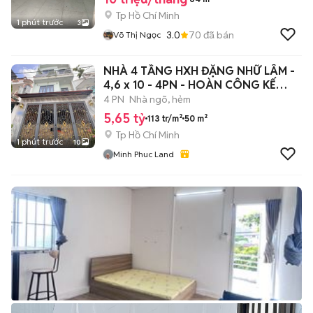
Tp Hồ Chí Minh
1 phút trước
3
3.0
70
đã bán
Võ Thị Ngọc
NHÀ 4 TẦNG HXH ĐẶNG NHỮ LÂM -
4,6 x 10 - 4PN - HOÀN CÔNG KẾ
QUẬN 7
4 PN
Nhà ngõ, hẻm
5,65 tỷ
113 tr/m²
50 m²
Tp Hồ Chí Minh
1 phút trước
10
Minh Phuc Land