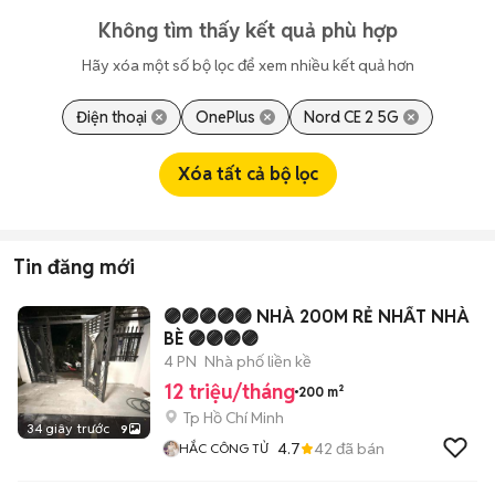
Không tìm thấy kết quả phù hợp
Hãy xóa một số bộ lọc để xem nhiều kết quả hơn
Điện thoại
OnePlus
Nord CE 2 5G
Xóa tất cả bộ lọc
Tin đăng mới
🟣🟣🟣🟣🟣 NHÀ 200M RẺ NHẤT NHÀ
BÈ 🟣🟣🟣🟣
4 PN
Nhà phố liền kề
12 triệu/tháng
200 m²
Tp Hồ Chí Minh
34 giây trước
9
4.7
42
đã bán
HẮC CÔNG TỬ