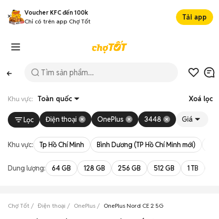
Voucher KFC đến 100k
Tải app
Chỉ có trên app Chợ Tốt
Khu vực:
Toàn quốc
Xoá lọc
Điện thoại
OnePlus
3448
Giá
Lọc
Khu vực:
Tp Hồ Chí Minh
Bình Dương (TP Hồ Chí Minh mới)
Bà 
Dung lượng:
64 GB
128 GB
256 GB
512 GB
1 TB
2 
Chợ Tốt
Điện thoại
OnePlus
OnePlus Nord CE 2 5G