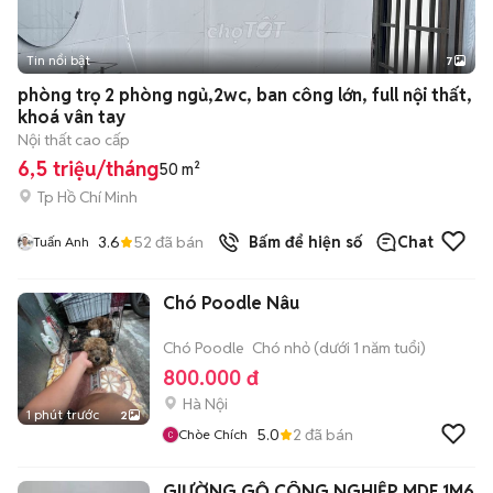
Tin nổi bật
7
+
2
phòng trọ 2 phòng ngủ,2wc, ban công lớn, full nội thất,
khoá vân tay
Nội thất cao cấp
6,5 triệu/tháng
50 m²
Tp Hồ Chí Minh
3.6
52
đã bán
Bấm để hiện số
Chat
Tuấn Anh
Chó Poodle Nâu
Chó Poodle
Chó nhỏ (dưới 1 năm tuổi)
800.000 đ
Hà Nội
1 phút trước
2
5.0
2
đã bán
Chòe Chích
GIƯỜNG GỖ CÔNG NGHIỆP MDF 1M6