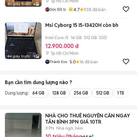
Tp Hồ Chí Minh
40 giây trước
6
4.7
928
đã bán
Góc Đồ Si
Msi Cyborg 15 I5-13420H còn bh
Intel Core i5
16 GB
512 GB
SSD
12.900.000 đ
Tp Hồ Chí Minh
44 giây trước
5
5.0
16
đã bán
Thành Evo
Bạn cần tìm
dung lượng
nào ?
Dung lượng:
64 GB
128 GB
256 GB
512 GB
1 TB
2 
NHÀ CHO THUÊ NGUYÊN CĂN NGAY
TÂN BÌNH 3PN GIÁ 10TR
3 PN
Nhà ngõ, hẻm
10 triệu/tháng
64 m²