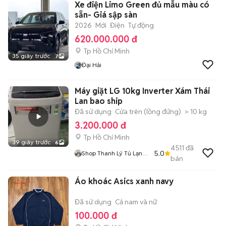
Xe điện Limo Green đủ mẫu màu có
sẵn- Giá sập sàn
2026
Mới
Điện
Tự động
620.000.000 đ
Tp Hồ Chí Minh
35 giây trước
7
Đại Hải
Máy giặt LG 10kg Inverter Xám Thái
Lan bao ship
Đã sử dụng
Cửa trên (lồng đứng)
> 10 kg
3.200.000 đ
Tp Hồ Chí Minh
39 giây trước
6
4511
đã
5.0
Shop Thanh Lý Tủ Lạnh
bán
Máy Giặt
Áo khoác Asics xanh navy
Đã sử dụng
Cả nam và nữ
100.000 đ