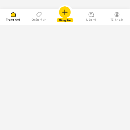
Trang chủ
Quản lý tin
Liên hệ
Tài khoản
Đăng tin
109.000 Bình chọn
Tải ứng dụng Chợ Tốt
Về Chợ Tốt
Quy chế sàn
Chính sách bảo mật
Giải quyết tranh chấp
CÔNG TY TNHH CHỢ TỐT - Người đại diện theo pháp luật:
Nguyễn Trọng Tấn; GPDKKD: 0312120782 do Sở KH & ĐT TP.HCM cấp ngày
11/01/2013;