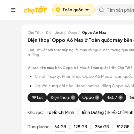
Toàn quốc
Chợ Tốt
Điện thoại
Oppo
Oppo A6 Max
Điện thoại Oppo A6 Max ở Toàn quốc máy bền
Chợ Tốt kết nối trực tiếp người mua và người bán thông qua 
trường.
Vì sao nên mua bán Oppo A6 Max ở Toàn quốc trên Chợ Tốt?
Chi phí hợp lý: Phân khúc Oppo A6 Max ở Toàn quốc l
Nguồn cung dồi dào: Hàng loạt bài đăng Oppo A6 Max 
Giao dịch thực tế: Việc gặp nhau trực tiếp giúp bạn có
Lọc
Điện thoại
Oppo
4807
G
Thanh toán nhanh chóng: Khi hai bên đã ưng ý về tình
Khu vực:
Tp Hồ Chí Minh
Bình Dương (TP Hồ Chí Minh
Dung lượng:
64 GB
128 GB
256 GB
512 GB