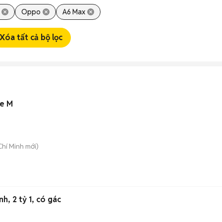
Oppo
A6 Max
Xóa tất cả bộ lọc
ze M
Chí Minh
mới)
h, 2 tỷ 1, có gác