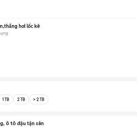
m,thắng hơi lốc kê
dụng
1 TB
2 TB
> 2 TB
g, ô tô đậu tận sân