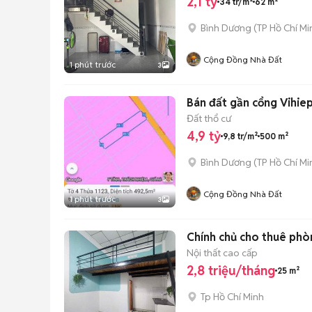
2,1 tỷ
34 tr/m²
62 m²
Bình Dương
(
TP Hồ Chí Mi
Cộng Đồng Nhà Đất
1 phút trước
3
Bán đất gần cổng Vihiep
Đất thổ cư
4,9 tỷ
9,8 tr/m²
500 m²
Bình Dương
(
TP Hồ Chí Mi
Cộng Đồng Nhà Đất
1 phút trước
3
Chính chủ cho thuê phò
Nội thất cao cấp
2,8 triệu/tháng
25 m²
Tp Hồ Chí Minh