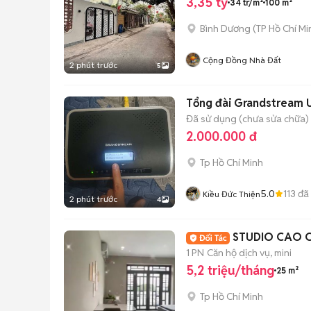
3,35 tỷ
34 tr/m²
100 m²
Bình Dương
(
TP Hồ Chí Mi
Cộng Đồng Nhà Đất
2 phút trước
5
Tổng đài Grandstream
Đã sử dụng (chưa sửa chữa)
2.000.000 đ
Tp Hồ Chí Minh
5.0
113
đã
Kiều Đức Thiện
2 phút trước
4
STUDIO CAO CẤ
1 PN
Căn hộ dịch vụ, mini
5,2 triệu/tháng
25 m²
Tp Hồ Chí Minh