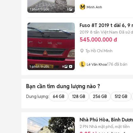
M
Minh Anh
1 phút trước
5
Fuso 8T 2019 t dài 6, 9 
2019
8 tấn
Việt Nam
Đã sử 
545.000.000 đ
Tp Hồ Chí Minh
L
176
đã bán
Lê Văn Khoa
1 phút trước
9
Bạn cần tìm
dung lượng
nào ?
Dung lượng:
64 GB
128 GB
256 GB
512 GB
Nhà Phú Hòa, Bình Dươn
2 PN
Nhà mặt phố, mặt tiền