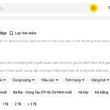
 đẹp
Lưu tìm kiếm
nhiều tin đăng mua bán Oppo A6 Max ở Toàn quốc. Bạn có thể dễ dàng tham khảo
uôn thu hút lượng lớn người quan tâm nhờ mức giá ổn định theo thời gia
ở Toàn quốc cung cấp cho bạn nhiều lựa chọn về tỷ lệ phần trăm pin, tì
 thời gian cầm máy trên tay, test kỹ càng để tránh rủi ro khi mua đồ điện
iá
Dung lượng
Màu sắc
Tình trạng
Đăng bởi
 trạng máy, quá trình thanh toán và bàn giao diễn ra ngay lập tức, thủ t
 mới)
Bà Rịa - Vũng Tàu (TP Hồ Chí Minh mới)
Hà Nội
Đà Nẵng
1 TB
2 TB
> 2 TB