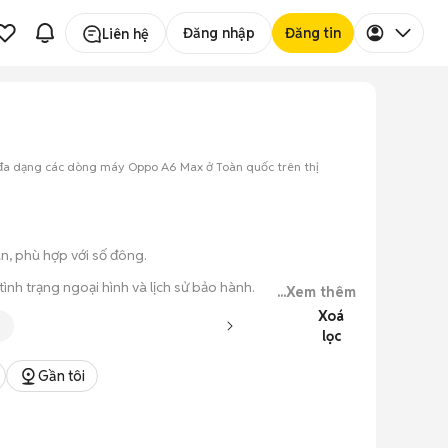
Đăng nhập
Đăng tin
Liên hệ
 đa dạng các dòng máy Oppo A6 Max ở Toàn quốc trên thị
n, phù hợp với số đông.
nh trạng ngoại hình và lịch sử bảo hành.
...Xem thêm
Xoá
 tử cũ.
lọc
ục đơn giản.
Gần tôi