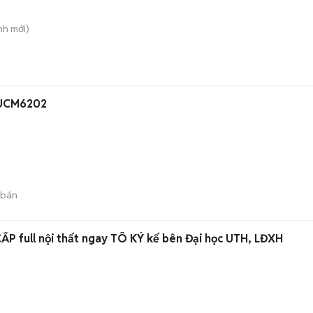
nh
mới)
 UCM6202
 bán
P full nội thất ngay TÔ KÝ kế bên Đại học UTH, LĐXH