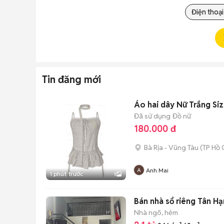
Điện thoại
Tin đăng mới
Áo hai dây Nữ Trắng Si
Đã sử dụng
Đồ nữ
180.000 đ
Bà Rịa - Vũng Tàu
(
TP Hồ 
Anh Mai
1 phút trước
1
Bán nhà sổ riêng Tân Hạn
Nhà ngõ, hẻm