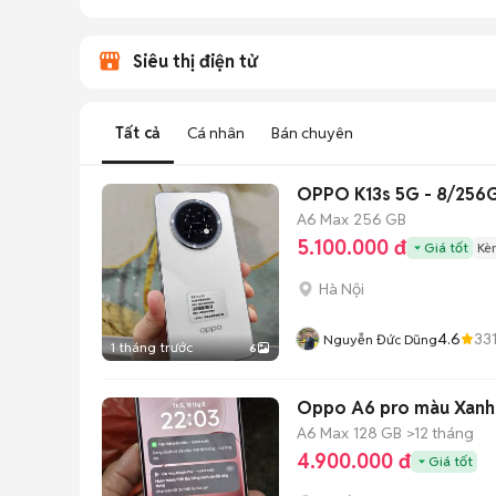
Siêu thị điện tử
Tất cả
Cá nhân
Bán chuyên
OPPO K13s 5G - 8/256
A6 Max
256 GB
5.100.000 đ
Giá tốt
Kè
Hà Nội
4.6
33
Nguyễn Đức Dũng
1 tháng trước
6
Oppo A6 pro màu Xanh
A6 Max
128 GB
>12 tháng
4.900.000 đ
Giá tốt