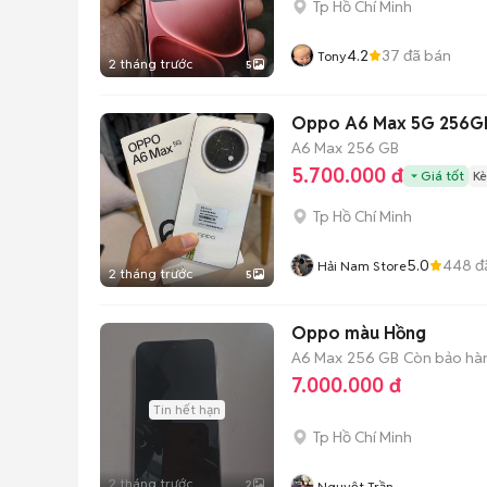
Tp Hồ Chí Minh
4.2
37
đã bán
Tony
2 tháng trước
5
Oppo A6 Max 5G 256GB
A6 Max
256 GB
5.700.000 đ
Giá tốt
Kè
Tp Hồ Chí Minh
5.0
448
đ
Hải Nam Store
2 tháng trước
5
Oppo màu Hồng
A6 Max
256 GB
Còn bảo hà
7.000.000 đ
Tin hết hạn
Tp Hồ Chí Minh
2 tháng trước
2
Nguyệt Trần