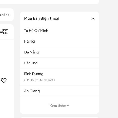
a hàng
Mua bán điện thoại
Tp Hồ Chí Minh
ới
Hà Nội
Đà Nẵng
Cần Thơ
Bình Dương
(
TP Hồ Chí Minh
mới)
An Giang
Xem thêm