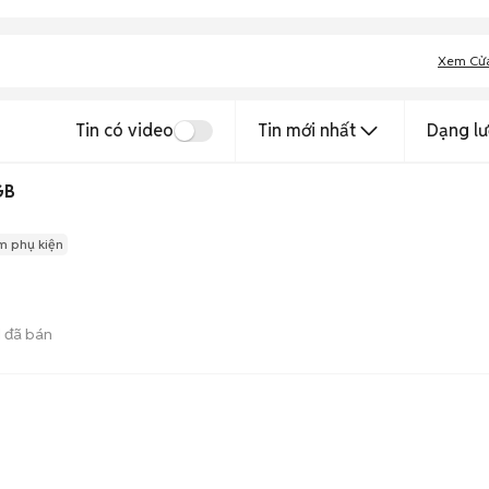
Xem Cử
Tin có video
Tin mới nhất
Dạng lư
GB
m phụ kiện
1
đã bán