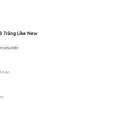
 Trắng Like New
m phụ kiện
ã bán
nh