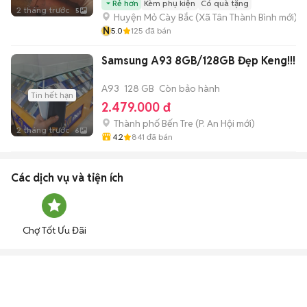
Rẻ hơn
Kèm phụ kiện
Có quà tặng
2 tháng trước
5
Huyện Mỏ Cày Bắc
(
Xã Tân Thành Bình
mới)
N
5.0
125
đã bán
Samsung A93 8GB/128GB Đẹp Keng!!!
A93
128 GB
Còn bảo hành
Tin hết hạn
2.479.000 đ
Thành phố Bến Tre
(
P. An Hội
mới)
2 tháng trước
6
4.2
841
đã bán
Các dịch vụ và tiện ích
Chợ Tốt Ưu Đãi