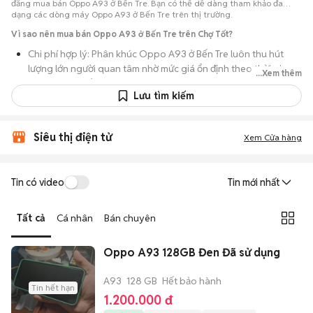
đăng mua bán Oppo A93 ở Bến Tre. Bạn có thể dễ dàng tham khảo đa
dạng các dòng máy Oppo A93 ở Bến Tre trên thị trường.
Vì sao nên mua bán Oppo A93 ở Bến Tre trên Chợ Tốt?
Chi phí hợp lý: Phân khúc Oppo A93 ở Bến Tre luôn thu hút
lượng lớn người quan tâm nhờ mức giá ổn định theo thời gian,
...Xem thêm
phù hợp với số đông.
Lưu tìm kiếm
Nguồn cung dồi dào: Hàng loạt bài đăng Oppo A93 ở Bến Tre
cung cấp cho bạn nhiều lựa chọn về tỷ lệ phần trăm pin, tình
trạng ngoại hình và lịch sử bảo hành.
Siêu thị điện tử
Xem Cửa hàng
Giao dịch thực tế: Việc gặp nhau trực tiếp giúp bạn có thời
gian cầm máy trên tay, test kỹ càng để tránh rủi ro khi mua đồ
Tin có video
Tin mới nhất
điện tử cũ.
Thanh toán nhanh chóng: Khi hai bên đã ưng ý về tình trạng
Tất cả
Cá nhân
Bán chuyên
máy, quá trình thanh toán và bàn giao diễn ra ngay lập tức,
thủ tục đơn giản.
Oppo A93 128GB Đen Đã sử dụng
A93
128 GB
Hết bảo hành
Tin hết hạn
1.200.000 đ