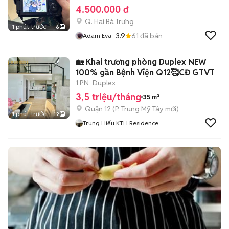
4.500.000 đ
Q. Hai Bà Trưng
1 phút trước
6
3.9
61
đã bán
Adam Eva
🏡 Khai trương phòng Duplex NEW
100% gần Bệnh Viện Q12🥰CĐ GTVT
1 PN
Duplex
3,5 triệu/tháng
35 m²
Quận 12
(
P. Trung Mỹ Tây
mới)
1 phút trước
12
Trung Hiếu KTH Residence