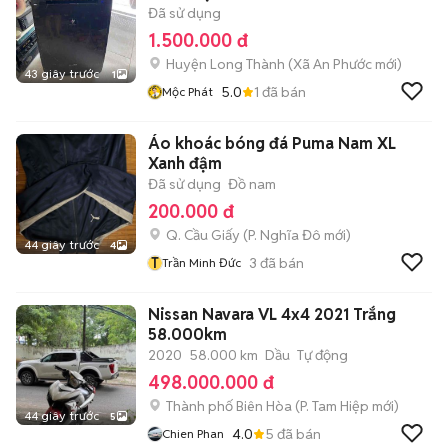
Đã sử dụng
1.500.000 đ
Huyện Long Thành
(
Xã An Phước
mới)
43 giây trước
1
5.0
1
đã bán
Mộc Phát
Áo khoác bóng đá Puma Nam XL
Xanh đậm
Đã sử dụng
Đồ nam
200.000 đ
Q. Cầu Giấy
(
P. Nghĩa Đô
mới)
44 giây trước
4
T
3
đã bán
Trần Minh Đức
Nissan Navara VL 4x4 2021 Trắng
58.000km
2020
58.000 km
Dầu
Tự động
498.000.000 đ
Thành phố Biên Hòa
(
P. Tam Hiệp
mới)
44 giây trước
5
4.0
5
đã bán
Chien Phan