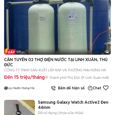
Tin nổi bật
1
CẦN TUYỂN 02 THỢ ĐIỆN NƯỚC TẠI LINH XUÂN, THỦ
ĐỨC
CÔNG TY TNHH SẢN XUẤT LẮP RÁP VÀ THƯƠNG MẠI HƯNG HÀ
Đến 15 triệu/tháng
Thành phố Thủ Đức
(
P. Linh Xuân
mới)
Bấm để hiện số
Chat
Lọc Nước Hưng Hà
Samsung Galaxy Watch Active2 Đen
44mm
Đã sử dụng (chưa sửa chữa)