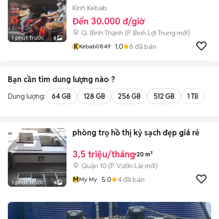
Kinh Kebab
Đến 30.000 đ/giờ
Q. Bình Thạnh
(
P. Bình Lợi Trung
mới)
1 phút trước
6
K
1.0
8
đã bán
Kebab0849
Bạn cần tìm
dung lượng
nào ?
Dung lượng:
64 GB
128 GB
256 GB
512 GB
1 TB
2 
phòng trọ hồ thị kỷ sạch đẹp giá rẻ
3,5 triệu/tháng
20 m²
Quận 10
(
P. Vườn Lài
mới)
M
5.0
4
đã bán
My My
1 phút trước
4