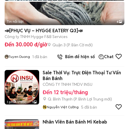
Tin nổi bật
6
+
2
📣[PHỤC VỤ – HYGGE EATERY Q3]📣
Công ty TNHH Hygge F&B Services
Đến 30.000 đ/giờ
Quận 3
(
P. Bàn Cờ
mới)
1
đã bán
Bấm để hiện số
Chat
Tuyen Duong
Sale Thời Vụ: Trực Điện Thoại Tư Vấn
Bán Bánh
CÔNG TY TNHH TMDV INSU
Đến 12 triệu/tháng
Q. Bình Thạnh
(
P. Bình Lợi Trung
mới)
1 phút trước
1
N
5
đã bán
Nguyễn Việt Cường
Nhân Viên Bán Bánh Mì Kebab