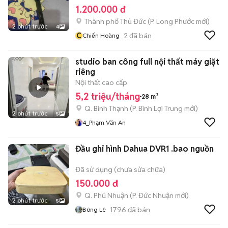
1.200.000 đ
Thành phố Thủ Đức
(
P. Long Phước
mới)
2 phút trước
4
C
2
đã bán
Chiến Hoàng
studio ban công full nội thất máy giặt
riêng
Nội thất cao cấp
5,2 triệu/tháng
28 m²
Q. Bình Thạnh
(
P. Bình Lợi Trung
mới)
2 phút trước
5
4_Phạm Văn An
Đầu ghi hình Dahua DVR1 .bao nguồn
Đã sử dụng (chưa sửa chữa)
150.000 đ
Q. Phú Nhuận
(
P. Đức Nhuận
mới)
2 phút trước
5
1796
đã bán
Bông Lê