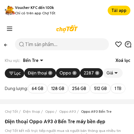
Voucher KFC đến 100k
Tải app
Chỉ có trên app Chợ Tốt
Khu vực:
Bến Tre
Xoá lọc
Điện thoại
Oppo
2287
Giá
Lọc
Dung lượng:
64 GB
128 GB
256 GB
512 GB
1 TB
2 
Chợ Tốt
Điện thoại
Oppo
Oppo A93
Oppo A93 Bến Tre
Điện thoại Oppo A93 ở Bến Tre máy bền đẹp
Chợ Tốt kết nối trực tiếp người mua và người bán thông qua nhiều tin