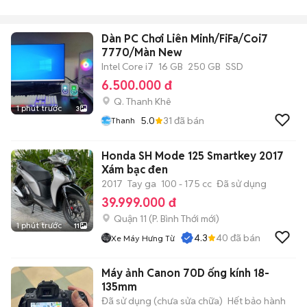
Dàn PC Chơi Liên Minh/FiFa/Coi7
7770/Màn New
Intel Core i7
16 GB
250 GB
SSD
6.500.000 đ
Q. Thanh Khê
1 phút trước
3
5.0
31
đã bán
Thanh
Honda SH Mode 125 Smartkey 2017
Xám bạc đen
2017
Tay ga
100 - 175 cc
Đã sử dụng
39.999.000 đ
Quận 11
(
P. Bình Thới
mới)
1 phút trước
11
4.3
40
đã bán
Xe Máy Hưng Từ
Máy ảnh Canon 70D ống kính 18-
135mm
Đã sử dụng (chưa sửa chữa)
Hết bảo hành