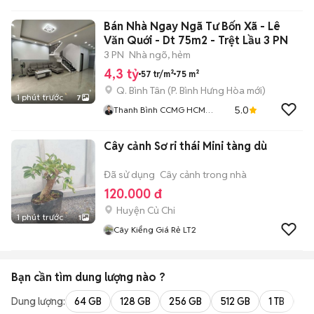
Bán Nhà Ngay Ngã Tư Bốn Xã - Lê
Văn Quới - Dt 75m2 - Trệt Lầu 3 PN
3 PN
Nhà ngõ, hẻm
4,3 tỷ
57 tr/m²
75 m²
Q. Bình Tân
(
P. Bình Hưng Hòa
mới)
1 phút trước
7
5.0
Thanh Bình CCMG HCM
001325
Cây cảnh Sơ ri thái Mini tàng dù
Đã sử dụng
Cây cảnh trong nhà
120.000 đ
Huyện Củ Chi
1 phút trước
1
Cây Kiểng Giá Rẻ LT2
Bạn cần tìm
dung lượng
nào ?
Dung lượng:
64 GB
128 GB
256 GB
512 GB
1 TB
2 