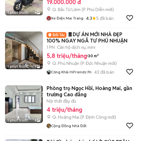
19.000.000 đ
Q. Bắc Từ Liêm
(
P. Phú Diễn
mới)
1 phút trước
4
4.3
5
đã bán
Xe Điện Mai Trang
🧧DỰ ÁN MỚI NHÀ ĐẸP
100% NGAY NGÃ TƯ PHÚ NHUẬN
1 PN
Căn hộ dịch vụ, mini
5,8 triệu/tháng
30 m²
Q. Phú Nhuận
(
P. Đức Nhuận
mới)
1 phút trước
7
42
đã bán
Công Khải HiFriendz Pn
Phòng trọ Ngọc Hồi, Hoàng Mai, gần
trường Cao đẳng
Nội thất đầy đủ
4 triệu/tháng
Q. Hoàng Mai
(
P. Định Công
mới)
1 phút trước
5
Cộng Đồng Nhà Đất