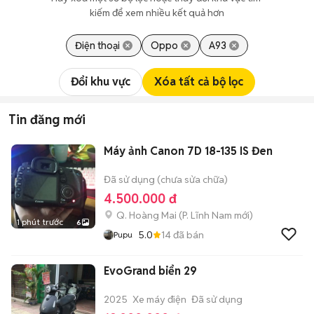
kiếm để xem nhiều kết quả hơn
Điện thoại
Oppo
A93
Đổi khu vực
Xóa tất cả bộ lọc
Tin đăng mới
Máy ảnh Canon 7D 18-135 IS Đen
Đã sử dụng (chưa sửa chữa)
4.500.000 đ
Q. Hoàng Mai
(
P. Lĩnh Nam
mới)
1 phút trước
6
5.0
14
đã bán
Pupu
EvoGrand biển 29
2025
Xe máy điện
Đã sử dụng