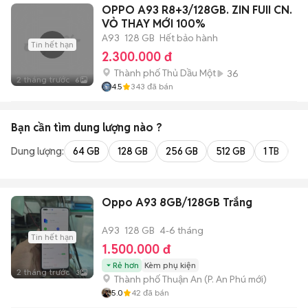
OPPO A93 R8+3/128GB. ZIN FUII CN.
VỎ THAY MỚI 100%
A93
128 GB
Hết bảo hành
Tin hết hạn
2.300.000 đ
Thành phố Thủ Dầu Một
36
2 tháng trước
6
4.5
343
đã bán
Bạn cần tìm
dung lượng
nào ?
Dung lượng:
64 GB
128 GB
256 GB
512 GB
1 TB
2 
Oppo A93 8GB/128GB Trắng
A93
128 GB
4-6 tháng
Tin hết hạn
1.500.000 đ
Rẻ hơn
Kèm phụ kiện
2 tháng trước
3
Thành phố Thuận An
(
P. An Phú
mới)
5.0
42
đã bán