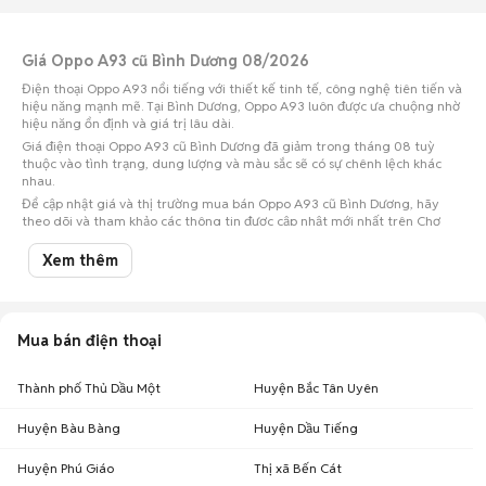
Giá Oppo A93 cũ Bình Dương 08/2026
Điện thoại Oppo A93 nổi tiếng với thiết kế tinh tế, công nghệ tiên tiến và
hiệu năng mạnh mẽ. Tại Bình Dương, Oppo A93 luôn được ưa chuộng nhờ
hiệu năng ổn định và giá trị lâu dài.
Giá điện thoại Oppo A93 cũ Bình Dương đã giảm trong tháng 08 tuỳ
thuộc vào tình trạng, dung lượng và màu sắc sẽ có sự chênh lệch khác
nhau.
Để cập nhật giá và thị trường mua bán Oppo A93 cũ Bình Dương, hãy
theo dõi và tham khảo các thông tin được cập nhật mới nhất trên Chợ
Tốt.
Xem thêm
Lưu ý:
Mức giá dựa trên các tin đăng tại Chợ Tốt, chỉ mang tính chất tham
khảo. Giá Oppo A93 cũ sẽ phụ thuộc vào tình trạng, phiên bản và các thoả
thuận khi mua bán.
Mua bán Oppo A93 cũ Bình Dương
Mua bán điện thoại
Chợ Tốt có 9 tin đăng bán, mua Oppo A93 cũ tại Bình Dương với nhiều
khoảng giá giúp người dùng dễ dàng tìm kiếm và so sánh giá cả.
Thành phố Thủ Dầu Một
Huyện Bắc Tân Uyên
Chợ Tốt - Nơi mua bán Oppo A93 cũ Bình Dương giá tốt nhất!
Huyện Bàu Bàng
Huyện Dầu Tiếng
Huyện Phú Giáo
Thị xã Bến Cát