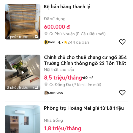
Kệ bán hàng thanh lý
Đã sử dụng
600.000 đ
Q. Phú Nhuận
(
P. Cầu Kiệu
mới)
2 phút trước
5
K
4.7
244
đã bán
Kiên
Chính chủ cho thuê chung cư ngõ 354
Trường Chinh thông ngõ 22 Tôn Thất
Nội thất cao cấp
8,5 triệu/tháng
60 m²
Q. Đống Đa
(
P. Kim Liên
mới)
2 phút trước
7
Mạc Bình
Phòng trọ Hoàng Mai giá từ 1.8 triệu
Nhà trống
1,8 triệu/tháng