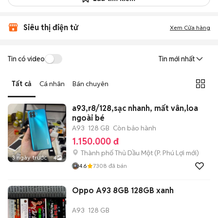
Siêu thị điện tử
Xem Cửa hàng
Tin có video
Tin mới nhất
Tất cả
Cá nhân
Bán chuyên
a93,r8/128,sạc nhanh, mất vân,loa
ngoài bé
A93
128 GB
Còn bảo hành
1.150.000 đ
Thành phố Thủ Dầu Một
(
P. Phú Lợi
mới)
3 ngày trước
4
4.6
7308
đã bán
Oppo A93 8GB 128GB xanh
A93
128 GB