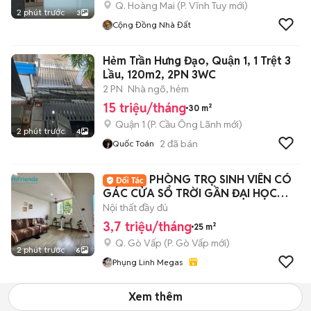
Q. Hoàng Mai
(
P. Vĩnh Tuy
mới)
2 phút trước
3
Cộng Đồng Nhà Đất
Hẻm Trần Hưng Đạo, Quận 1, 1 Trệt 3
Lầu, 120m2, 2PN 3WC
2 PN
Nhà ngõ, hẻm
15 triệu/tháng
30 m²
Quận 1
(
P. Cầu Ông Lãnh
mới)
2 phút trước
4
2
đã bán
Quốc Toán
PHÒNG TRỌ SINH VIÊN CÓ
GÁC CỬA SỔ TRỜI GẦN ĐẠI HỌC
IUH, VĂNLANG, GDINH
Nội thất đầy đủ
3,7 triệu/tháng
25 m²
Q. Gò Vấp
(
P. Gò Vấp
mới)
2 phút trước
6
Phụng Linh Megas
Xem thêm