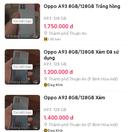
Oppo A93 8GB/128GB Trắng hồng
A93
128 GB
Tin hết hạn
1.750.000 đ
Thành phố Thuận An
3 tháng trước
4
H
1
đã bán
Oppo A93 8GB/128GB Xám Đã sử
dụng
A93
128 GB
Tin hết hạn
1.200.000 đ
Thành phố Thuận An
(
P. Bình Hòa
mới)
3 tháng trước
1
Đ
Đag Khôi
Oppo A93 8GB/128GB Xám
A93
128 GB
Tin hết hạn
1.400.000 đ
Thành phố Thuận An
(
P. Bình Hòa
mới)
3 tháng trước
1
Đ
Đag Khôi