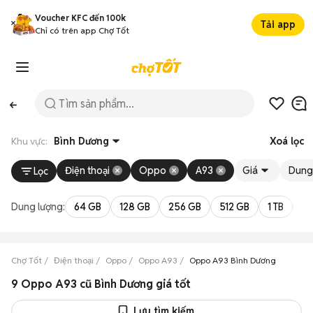
Voucher KFC đến 100k
Tải app
Chỉ có trên app Chợ Tốt
Khu vực:
Bình Dương
Xoá lọc
Điện thoại
Oppo
A93
Giá
Dung
Lọc
Dung lượng:
64 GB
128 GB
256 GB
512 GB
1 TB
2 
Chợ Tốt
Điện thoại
Oppo
Oppo A93
Oppo A93 Bình Dương
9 Oppo A93 cũ Bình Dương giá tốt
Lưu tìm kiếm