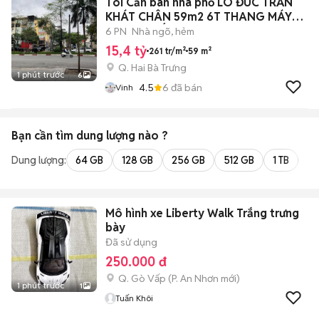
Tôi Cần bán nhà phố LÒ ĐÚC TRẦN
KHÁT CHÂN 59m2 6T THANG MÁY
5M RA PHỐ
6 PN
Nhà ngõ, hẻm
15,4 tỷ
261 tr/m²
59 m²
Q. Hai Bà Trưng
1 phút trước
6
4.5
6
đã bán
Vinh
Bạn cần tìm
dung lượng
nào ?
Dung lượng:
64 GB
128 GB
256 GB
512 GB
1 TB
2 
Mô hình xe Liberty Walk Trắng trưng
bày
Đã sử dụng
250.000 đ
Q. Gò Vấp
(
P. An Nhơn
mới)
1 phút trước
1
Tuấn Khôi