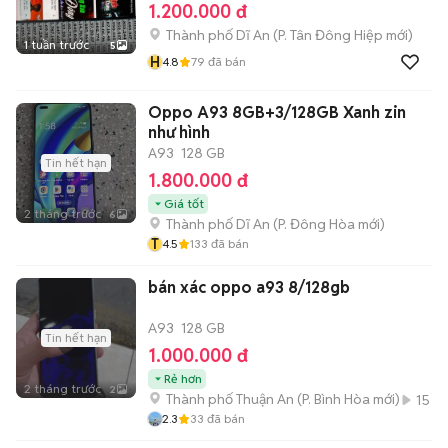
1.200.000 đ
Thành phố Dĩ An
(
P. Tân Đông Hiệp
mới)
1 tuần trước
5
H
4.8
79
đã bán
Oppo A93 8GB+3/128GB Xanh zin
như hình
A93
128 GB
Tin hết hạn
1.800.000 đ
Giá tốt
2 tháng trước
6
Thành phố Dĩ An
(
P. Đông Hòa
mới)
T
4.5
133
đã bán
bán xác oppo a93 8/128gb
A93
128 GB
Tin hết hạn
1.000.000 đ
Rẻ hơn
2 tháng trước
2
Thành phố Thuận An
(
P. Bình Hòa
mới)
15
2.3
33
đã bán