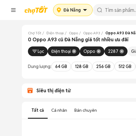
Đà Nẵng
Chợ Tốt
Điện thoại
Oppo
Oppo A93
Oppo A93 Đà Nẵ
0 Oppo A93 cũ Đà Nẵng giá tốt nhiều ưu đãi
Lọc
Điện thoại
Oppo
2287
Gi
Dung lượng:
64 GB
128 GB
256 GB
512 GB
Siêu thị điện tử
Tất cả
Cá nhân
Bán chuyên