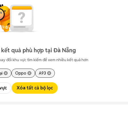
 kết quả phù hợp tại Đà Nẵng
hay đổi khu vực tìm kiếm để xem nhiều kết quả hơn
ại
Oppo
A93
 vực
Xóa tất cả bộ lọc