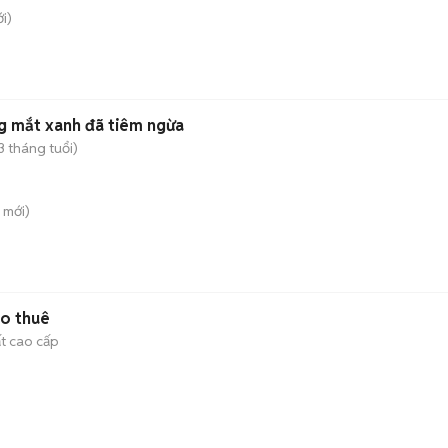
i)
g mắt xanh đã tiêm ngừa
3 tháng tuổi)
mới)
ho thuê
ất cao cấp