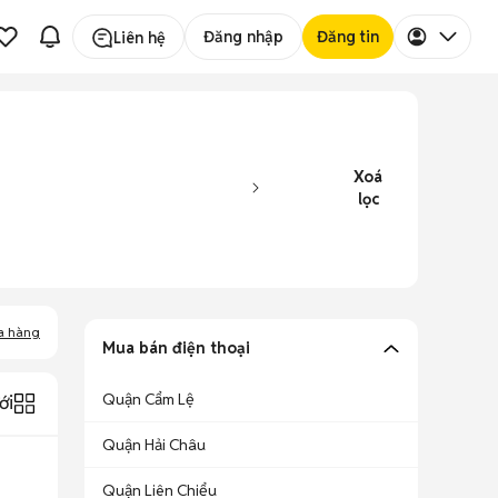
Đăng nhập
Đăng tin
Liên hệ
Xoá
lọc
a hàng
Mua bán điện thoại
Quận Cẩm Lệ
ới
Quận Hải Châu
Quận Liên Chiểu