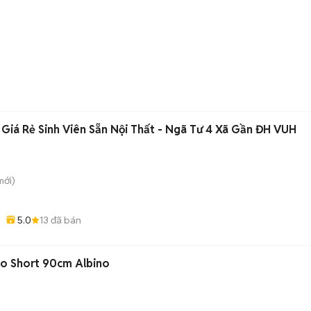
Giá Rẻ Sinh Viên Sẵn Nội Thất - Ngã Tư 4 Xã Gần ĐH VUH
ới)
5.0
13
đã bán
no Short 90cm Albino