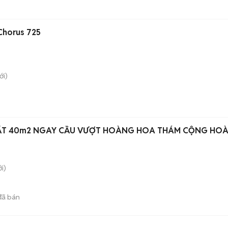
Chorus 725
i)
THẤT 40m2 NGAY CẦU VƯỢT HOÀNG HOA THÁM CỘNG HO
i)
ã bán