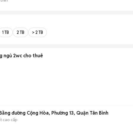
1 TB
2 TB
> 2 TB
ng ngủ 2wc cho thuê
Bằng đường Cộng Hòa, Phường 13, Quận Tân Bình
ất cao cấp