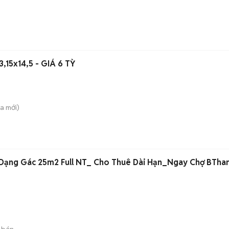
 3,15x14,5 - GIÁ 6 TỲ
̀a
mới)
Dạng Gác 25m2 Full NT_ Cho Thuê Dài Hạn_Ngay Chợ BTha
 bán