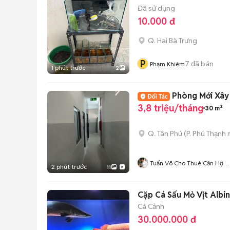
Đã sử dụng
10.000 đ
Q. Hai Bà Trưng
P
7
đã bán
Phạm Khiêm
1 phút trước
2
Phòng Mới Xây 
3,8 triệu/tháng
30 m²
Q. Tân Phú
(
P. Phú Thạnh
m
Tuấn Võ Cho Thuê Căn Hộ
2 phút trước
11
Phòng Trọ
Cặp Cá Sấu Mỏ Vịt Albi
Cá Cảnh
30.000.000 đ