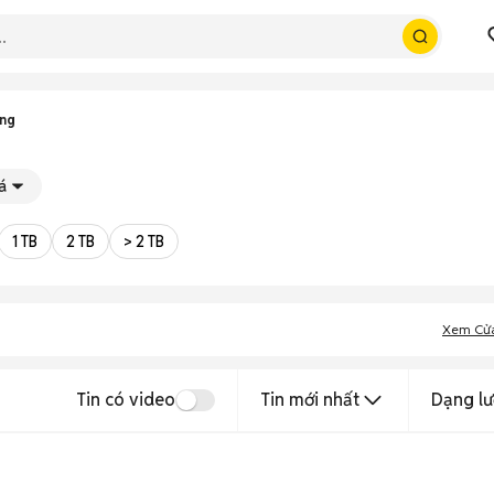
ng
á
1 TB
2 TB
> 2 TB
Xem Cử
Tin có video
Tin mới nhất
Dạng lư