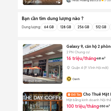
Nhất Hoàng BĐS
9 phút trước
7
Bạn cần tìm
dung lượng
nào ?
Dung lượng:
64 GB
128 GB
256 GB
512 GB
Galaxy 9, căn hộ 2 phò
2 PN
Chung cư
16 triệu/tháng
68 m²
Quận 4
(
P. Vĩnh Hội
mới)
O
Oanh
11 phút trước
Cho Thuê Mặt 
Mặt bằng kinh doanh
Nội th
100 triệu/tháng
350 m²