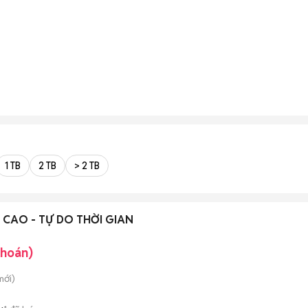
1 TB
2 TB
> 2 TB
CAO - TỰ DO THỜI GIAN
khoán)
ới)