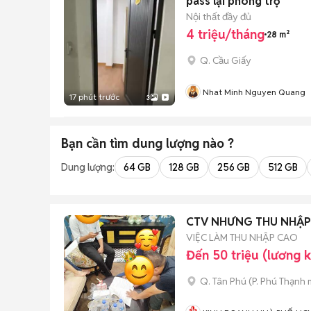
pass lại phòng trọ
Nội thất đầy đủ
4 triệu/tháng
28 m²
Q. Cầu Giấy
Nhat Minh Nguyen Quang
17 phút trước
3
Bạn cần tìm
dung lượng
nào ?
Dung lượng:
64 GB
128 GB
256 GB
512 GB
CTV NHƯNG THU NHẬP 
VIỆC LÀM THU NHẬP CAO
Đến 50 triệu (lương 
Q. Tân Phú
(
P. Phú Thạnh
m