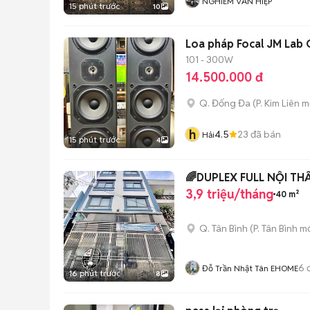
NGHIÊM VĂN HIỆP
15 phút trước
10
Loa pháp Focal JM Lab 
101 - 300W
14.500.000 đ
Q. Đống Đa
(
P. Kim Liên
mớ
h
4.5
23
đã bán
Hải
15 phút trước
4
🌈DUPLEX FULL NỘI 
3,9 triệu/tháng
40 m²
Q. Tân Bình
(
P. Tân Bình
mớ
6
đ
Đỗ Trần Nhật Tân EHOME
16 phút trước
8