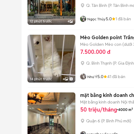
Q. Tân Bình
(
P. Tân Bình
mớ
5.0
1
đã bán
Ngọc Thúy
12 phút trước
4
Mèo Golden point Trắn
Mèo Golden
Mèo con (dưới 
7.500.000 đ
Q. Bình Thạnh
(
P. Gia Định
5.0
41
đã bán
Như Ý
14 phút trước
4
mặt bằng kinh doanh c
Mặt bằng kinh doanh
Nội th
50 triệu/tháng
4000 m²
Quận 6
(
P. Bình Phú
mới)