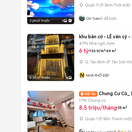
Quận 11
(
P. Bình Thới
mới)
6
đã bán
Chí Toàn
3 phút trước
3
khu bàn cờ - LÊ ván sỹ -
4 PN
Nhà ngõ, hẻm
6 tỷ
136 tr/m²
44 m²
Q. Tân Bình
(
P. Tân Sơn Ho
N
NHÀ PHỐ ĐẸP
6 phút trước
6
Chung Cư Cũ_ 
1 PN
Chung cư
8,5 triệu/tháng
25 m²
Quận 1
(
P. Bến Thành
mới)
5.0
3
đã