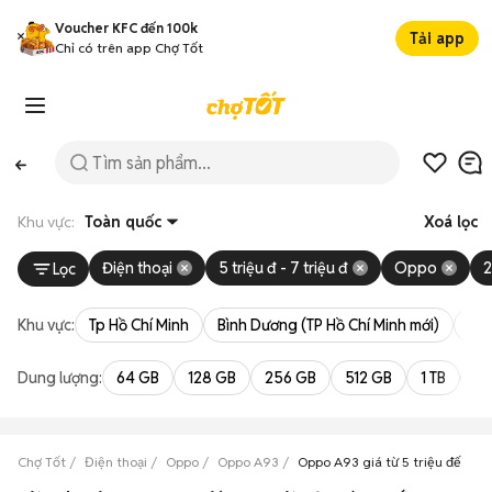
Voucher KFC đến 100k
Tải app
Chỉ có trên app Chợ Tốt
Khu vực:
Toàn quốc
Xoá lọc
Điện thoại
5 triệu đ - 7 triệu đ
Oppo
Lọc
Khu vực:
Tp Hồ Chí Minh
Bình Dương (TP Hồ Chí Minh mới)
Bà 
Dung lượng:
64 GB
128 GB
256 GB
512 GB
1 TB
2 
Chợ Tốt
Điện thoại
Oppo
Oppo A93
Oppo A93 giá từ 5 triệu đến 7 t