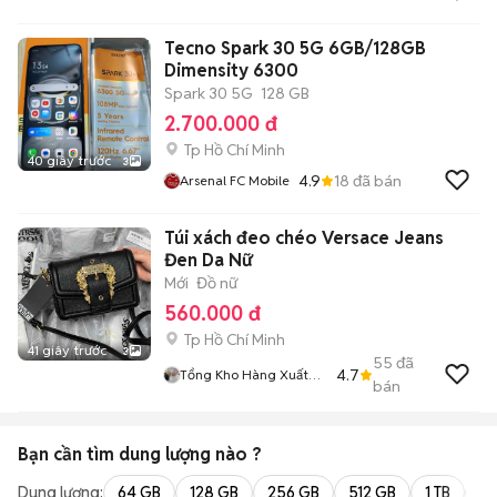
Tecno Spark 30 5G 6GB/128GB
Dimensity 6300
Spark 30 5G
128 GB
2.700.000 đ
Tp Hồ Chí Minh
40 giây trước
3
4.9
18
đã bán
Arsenal FC Mobile
Túi xách đeo chéo Versace Jeans
Đen Da Nữ
Mới
Đồ nữ
560.000 đ
Tp Hồ Chí Minh
41 giây trước
3
55
đã
4.7
Tổng Kho Hàng Xuất
bán
Dư
Bạn cần tìm
dung lượng
nào ?
Dung lượng:
64 GB
128 GB
256 GB
512 GB
1 TB
2 