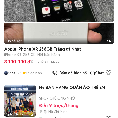
Tin nổi bật
6
+
2
Apple iPhone XR 256GB Trắng qt Nhật
iPhone XR
256 GB
Hết bảo hành
3.100.000 đ
Tp Hồ Chí Minh
2.0
17
đã bán
Bấm để hiện số
Chat
Khoa
Nv BÁN HÀNG QUẦN ÁO TRẺ EM
SHOP CHÚ ONG NHỎ
Đến 9 triệu/tháng
Tp Hồ Chí Minh
1 phút trước
4