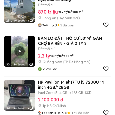
Đất thổ cư
870 triệu
8,7 tr/m²
100 m²
Long An
(
Tây Ninh
mới)
25 giây trước
5
5.0
3
đã bán
Quân
BÁN LÔ ĐẤT THỔ CƯ 531M² GẦN
CHỢ BÀ RÉN - GIÁ 2 TỶ 2
Đất thổ cư
2,2 tỷ
4,1 tr/m²
531 m²
Quảng Nam
(
TP Đà Nẵng
mới)
33 giây trước
3
Lê Văn Bôn
HP Pavilion 14 al117TU i5 7200U 14
inch 4GB/128GB
Intel Core i5
4 GB
< 128 GB
SSD
2.100.000 đ
Tp Hồ Chí Minh
34 giây trước
6
5.0
1172
đã bán
T COMPUTER