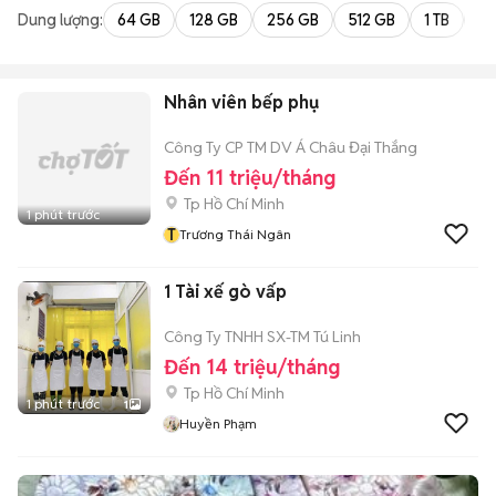
Dung lượng:
64 GB
128 GB
256 GB
512 GB
1 TB
2 
Nhân viên bếp phụ
Công Ty CP TM DV Á Châu Đại Thắng
Đến 11 triệu/tháng
Tp Hồ Chí Minh
1 phút trước
T
Trương Thái Ngân
1 Tài xế gò vấp
Công Ty TNHH SX-TM Tú Linh
Đến 14 triệu/tháng
Tp Hồ Chí Minh
1 phút trước
1
Huyền Phạm