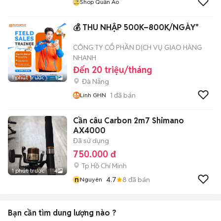
Shop Quần Áo
💰 THU NHẬP 500K–800K/NGÀY*
CÔNG TY CỔ PHẦN DỊCH VỤ GIAO HÀNG
NHANH
Đến 20 triệu/tháng
1 phút trước
1
Đà Nẵng
1
đã bán
Linh GHN
Cần câu Carbon 2m7 Shimano
AX4000
Đã sử dụng
750.000 đ
Tp Hồ Chí Minh
1 phút trước
4
n
4.7
8
đã bán
Nguyên
Bạn cần tìm
dung lượng
nào ?