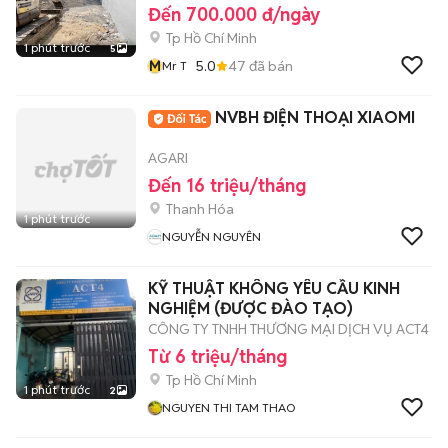
Đến 700.000 đ/ngày
Tp Hồ Chí Minh
1 phút trước
5
M
5.0
47
đã bán
Mr T
NVBH ĐIỆN THOẠI XIAOMI
AGARI
Đến 16 triệu/tháng
Thanh Hóa
1 phút trước
NGUYỄN NGUYÊN
KỸ THUẬT KHÔNG YÊU CẦU KINH
NGHIỆM (ĐƯỢC ĐÀO TẠO)
CÔNG TY TNHH THƯƠNG MẠI DỊCH VỤ ACT4
Từ 6 triệu/tháng
Tp Hồ Chí Minh
1 phút trước
2
NGUYEN THI TAM THAO