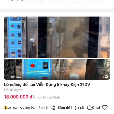
Tin nổi bật
6
+
2
Lò nướng đối lưu Viễn Đông 5 khay Điện 220V
Đã sử dụng
18.000.000 đ
Tp Hồ Chí Minh
L
3
đã bán
Bấm để hiện số
Chat
Lê Phạm Quỳnh Đan