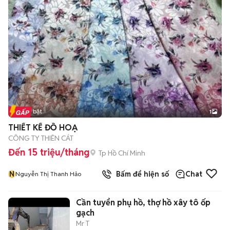
Tin nổi bật
1
THIẾT KẾ ĐỒ HOẠ
CÔNG TY THIÊN CÁT
Đến 15 triệu/tháng
Tp Hồ Chí Minh
N
Bấm để hiện số
Chat
Nguyễn Thị Thanh Hảo
Cần tuyển phụ hồ, thợ hồ xây tô ốp
gạch
Mr T