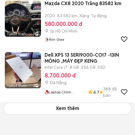
Mazda CX8 2020 Trắng 83582 km
2020
83.582 km
Xăng
Tự động
580.000.000 đ
Tp Hồ Chí Minh
1 phút trước
7
Ânn Giaa
Dell XPS 13 SERI9000-COI7 -13IN
MỎNG ,MÁY ĐẸP KENG
Intel Core i7
8 GB
256 GB
SSD
8.700.000 đ
Đà Nẵng
1 phút trước
3
388
đã
4.7
Laptop Chính
bán
Nguyễn: Rẻ : Uy Tín
Xem thêm