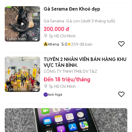
Gà Serama Đen Khoẻ đẹp
Gà Serama
Gà con (dưới 3 tháng tuổi)
200.000 đ
Tp Hồ Chí Minh
1 phút trước
2
A
5.0
259
đã bán
ABang
TUYỂN 2 NHÂN VIÊN BÁN HÀNG KHU
VỰC TÂN BÌNH.
CÔNG TY TNHH TM& DV T&Z
Đến 18 triệu/tháng
Tp Hồ Chí Minh
1 phút trước
2
Anh Ngà