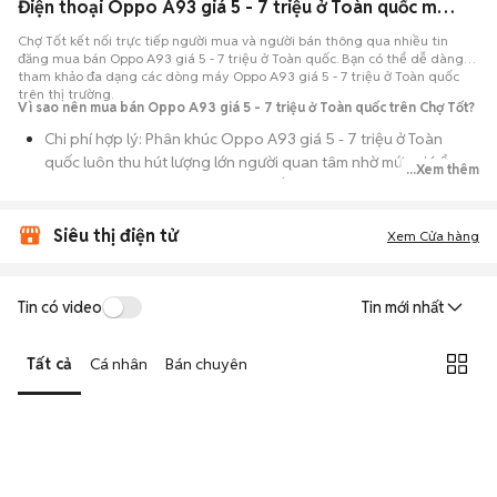
Điện thoại Oppo A93 giá 5 - 7 triệu ở Toàn quốc máy bền đẹp
Chợ Tốt kết nối trực tiếp người mua và người bán thông qua nhiều tin
đăng mua bán Oppo A93 giá 5 - 7 triệu ở Toàn quốc. Bạn có thể dễ dàng
tham khảo đa dạng các dòng máy Oppo A93 giá 5 - 7 triệu ở Toàn quốc
trên thị trường.
Vì sao nên mua bán Oppo A93 giá 5 - 7 triệu ở Toàn quốc trên Chợ Tốt?
Chi phí hợp lý: Phân khúc Oppo A93 giá 5 - 7 triệu ở Toàn
quốc luôn thu hút lượng lớn người quan tâm nhờ mức giá ổn
...Xem thêm
định theo thời gian, phù hợp với số đông.
Nguồn cung dồi dào: Hàng loạt bài đăng Oppo A93 giá 5 - 7
Siêu thị điện tử
Xem Cửa hàng
triệu ở Toàn quốc cung cấp cho bạn nhiều lựa chọn về tỷ lệ
phần trăm pin, tình trạng ngoại hình và lịch sử bảo hành.
Giao dịch thực tế: Việc gặp nhau trực tiếp giúp bạn có thời
Tin có video
Tin mới nhất
gian cầm máy trên tay, test kỹ càng để tránh rủi ro khi mua đồ
điện tử cũ.
Tất cả
Cá nhân
Bán chuyên
Thanh toán nhanh chóng: Khi hai bên đã ưng ý về tình trạng
máy, quá trình thanh toán và bàn giao diễn ra ngay lập tức,
thủ tục đơn giản.