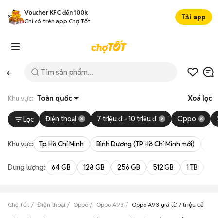
Voucher KFC đến 100k
Tải app
Chỉ có trên app Chợ Tốt
Khu vực:
Toàn quốc
Xoá lọc
Điện thoại
7 triệu đ - 10 triệu đ
Oppo
Lọc
Khu vực:
Tp Hồ Chí Minh
Bình Dương (TP Hồ Chí Minh mới)
Bà 
Dung lượng:
64 GB
128 GB
256 GB
512 GB
1 TB
2 
Chợ Tốt
Điện thoại
Oppo
Oppo A93
Oppo A93 giá từ 7 triệu đến 10 