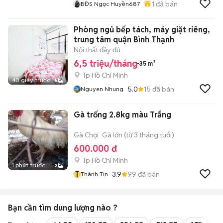
1
đã bán
BĐS Ngọc Huyền687
Phòng ngủ bếp tách, máy giặt riêng,
trung tâm quận Bình Thạnh
Nội thất đầy đủ
6,5 triệu/tháng
35 m²
Tp Hồ Chí Minh
40 giây trước
5
5.0
15
đã bán
Nguyen Nhung
Gà trống 2.8kg màu Trắng
Gà Chọi
Gà lớn (từ 3 tháng tuổi)
600.000 đ
Tp Hồ Chí Minh
1 phút trước
2
T
3.9
99
đã bán
Thành Tin
Bạn cần tìm
dung lượng
nào ?