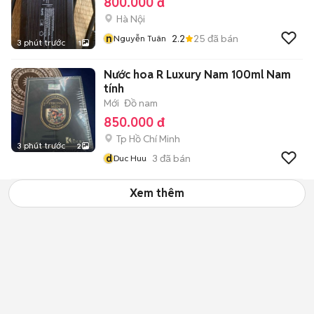
800.000 đ
Hà Nội
n
2.2
25
đã bán
Nguyễn Tuân
3 phút trước
1
Nước hoa R Luxury Nam 100ml Nam
tính
Mới
Đồ nam
850.000 đ
Tp Hồ Chí Minh
3 phút trước
2
d
3
đã bán
Duc Huu
Xem thêm