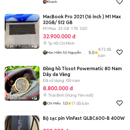
Khanh
MacBook Pro 2021 (16 inch ) M1 Max
32GB/ 512 GB
M1 Max
32 GB
1 TB
SSD
32.900.000 đ
Tp Hồ Chí Minh
2 phút trước
6
872
đã
5.0
Mac Hiền 50 Nguyễn
bán
Cửu Vân
Đồng hồ Tissot Powermatic 80 Nam
Dây da Vàng
Đã sử dụng
Đồ nam
8.800.000 đ
Thái Bình
(
Hưng Yên
mới)
3 phút trước
6
1.0
17
đã bán
Chí Hiếu
Bộ sạc pin VinFast QLBC600-B 400W