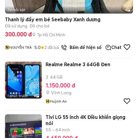
Tin nổi bật
4
Thanh lý đẩy em bé Seebaby Xanh dương
Đã sử dụng
Đồ cho bé
300.000 đ
Tp Hồ Chí Minh
N
5.0
2
đã bán
Bấm để hiện số
Chat
NGUYỄN TRÀ
Realme Realme 3 64GB Đen
3
64 GB
1.150.000 đ
Vĩnh Long
1 phút trước
4
H
Huỳnh An
Tivi LG 55 inch 4K Điều khiển giọng
nói
55 – 64 inch