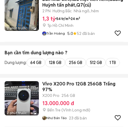
Huỳnh tấn phát,Q7(củ)
2 PN
Hướng Bắc
Nhà ngõ, hẻm
1,3 tỷ
54 tr/m²
24 m²
Tp Hồ Chí Minh
2 phút trước
7
5.0
52
đã bán
Trần Hoàng
Bạn cần tìm
dung lượng
nào ?
Dung lượng:
64 GB
128 GB
256 GB
512 GB
1 TB
2 
Vivo X200 Pro 12GB 256GB Trắng
97%
X200 Pro
256 GB
13.000.000 đ
Bến Tre
(
Vĩnh Long
mới)
2 phút trước
6
23
đã bán
Như Bán Táo