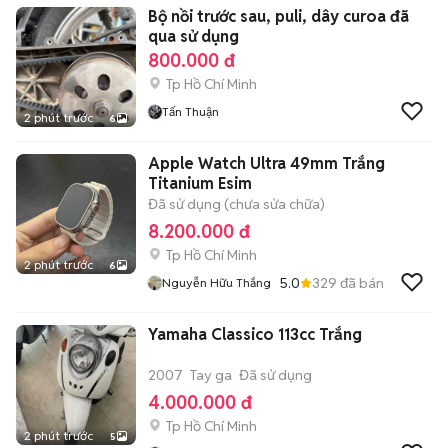
Bộ nồi trước sau, puli, dây curoa đã
qua sử dụng
800.000 đ
Tp Hồ Chí Minh
Tấn Thuận
2 phút trước
6
Apple Watch Ultra 49mm Trắng
Titanium Esim
Đã sử dụng (chưa sửa chữa)
8.200.000 đ
Tp Hồ Chí Minh
2 phút trước
6
5.0
329
đã bán
Nguyễn Hữu Thắng
Yamaha Classico 113cc Trắng
2007
Tay ga
Đã sử dụng
4.000.000 đ
Tp Hồ Chí Minh
2 phút trước
5