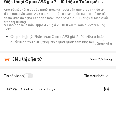
Điện thoại Oppo A93 giá 7 - 10 triệu ở Toàn quốc máy bền đẹp
Chợ Tốt kết nối trực tiếp người mua và người bán thông qua nhiều tin
đăng mua bán Oppo A93 giá 7 - 10 triệu ở Toàn quốc. Bạn có thể dễ dàng
tham khảo đa dạng các dòng máy Oppo A93 giá 7 - 10 triệu ở Toàn quốc
trên thị trường.
Vì sao nên mua bán Oppo A93 giá 7 - 10 triệu ở Toàn quốc trên Chợ
Tốt?
Chi phí hợp lý: Phân khúc Oppo A93 giá 7 - 10 triệu ở Toàn
quốc luôn thu hút lượng lớn người quan tâm nhờ mức giá ổn
...Xem thêm
định theo thời gian, phù hợp với số đông.
Nguồn cung dồi dào: Hàng loạt bài đăng Oppo A93 giá 7 - 10
Siêu thị điện tử
Xem Cửa hàng
triệu ở Toàn quốc cung cấp cho bạn nhiều lựa chọn về tỷ lệ
phần trăm pin, tình trạng ngoại hình và lịch sử bảo hành.
Giao dịch thực tế: Việc gặp nhau trực tiếp giúp bạn có thời
Tin có video
Tin mới nhất
gian cầm máy trên tay, test kỹ càng để tránh rủi ro khi mua đồ
điện tử cũ.
Tất cả
Cá nhân
Bán chuyên
Thanh toán nhanh chóng: Khi hai bên đã ưng ý về tình trạng
máy, quá trình thanh toán và bàn giao diễn ra ngay lập tức,
thủ tục đơn giản.