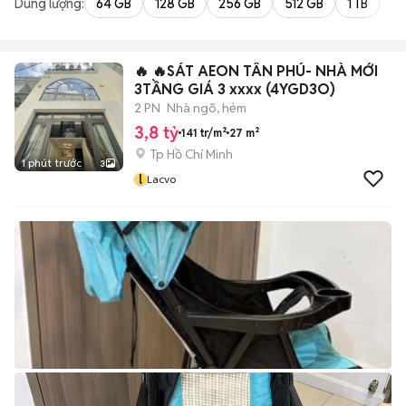
Dung lượng:
64 GB
128 GB
256 GB
512 GB
1 TB
2 
🔥 🔥SÁT AEON TÂN PHÚ- NHÀ MỚI
3TẦNG GIÁ 3 xxxx (4YGD3O)
2 PN
Nhà ngõ, hẻm
3,8 tỷ
141 tr/m²
27 m²
Tp Hồ Chí Minh
1 phút trước
3
l
Lacvo