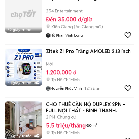
254 Entertainment
Đến 35.000 đ/giờ
Kiên Giang
(
An Giang
mới)
32 giây trước
Hồ Phan Vĩnh Long
Zitek Z1 Pro Trắng AMOLED 2.13 inch
Mới
1.200.000 đ
Tp Hồ Chí Minh
33 giây trước
3
1
đã bán
Nguyễn Phúc Vinh
CHO THUÊ CĂN HỘ DUPLEX 2PN -
FULL NỘI THẤT - BÌNH THẠNH.
2 PN
Chung cư
5,5 triệu/tháng
30 m²
Tp Hồ Chí Minh
38 giây trước
8