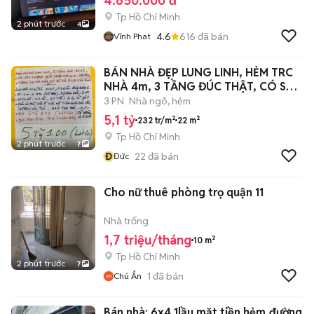
4.650.000 đ
Tp Hồ Chí Minh
2 phút trước
4
4.6
616
đã bán
Vĩnh Phat
BÁN NHÀ ĐẸP LUNG LINH, HẺM TRC
NHÀ 4m, 3 TẦNG ĐÚC THẬT, CÓ SÂN
THƯỢNG
3 PN
Nhà ngõ, hẻm
5,1 tỷ
232 tr/m²
22 m²
Tp Hồ Chí Minh
2 phút trước
7
Đ
22
đã bán
Đức
Cho nữ thuê phòng trọ quận 11
Nhà trống
1,7 triệu/tháng
10 m²
Tp Hồ Chí Minh
2 phút trước
7
1
đã bán
Chú Ẩn
Bán nhà: 6x4,1lầu mặt tiền hẻm,đường