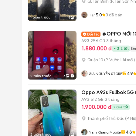
Q. Tân Bình
(
P. Tân Sơn Nh
5.0
3
đã bán
Hân
1 tuần trước
3
🔥OPPO MỚI 
A93
256 GB
3 tháng
1.880.000 đ
Giá tốt
Kè
Quận 10
(
P. Vườn Lài
mới)
4.9
GIA NGUYỄN STORE
2 tuần trước
6
Oppo A93s Fullb
A93
512 GB
3 tháng
1.900.000 đ
Giá tốt
Thành phố Thủ Đức
(
P. Hi
4.8
Nam Khang Mobile
2 tuần trước
5