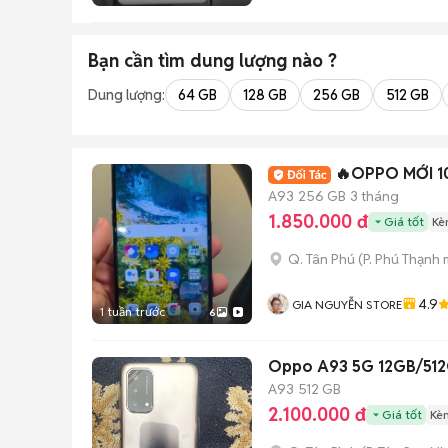
Bạn cần tìm
dung lượng
nào ?
Dung lượng:
64 GB
128 GB
256 GB
512 GB
🔥OPPO MỚI 
A93
256 GB
3 tháng
1.850.000 đ
Giá tốt
Kè
Q. Tân Phú
(
P. Phú Thạnh
m
4.9
GIA NGUYỄN STORE
1 tuần trước
6
Oppo A93 5G 12GB/51
A93
512 GB
2.100.000 đ
Giá tốt
Kè