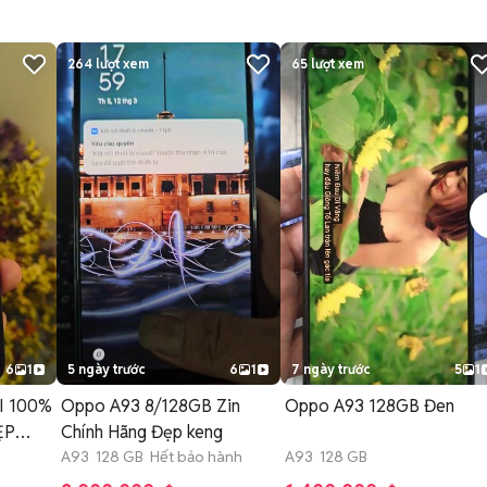
264
lượt xem
65
lượt xem
6
1
5 ngày trước
6
1
7 ngày trước
5
1
I 100%
Oppo A93 8/128GB Zin
Oppo A93 128GB Đen
ẸP
Chính Hãng Đẹp keng
A93 128 GB Hết bảo hành
A93 128 GB