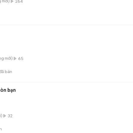
g
mới)
264
ông
mới)
65
đã bán
òn bạn
i)
32
n