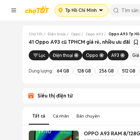
Tp Hồ Chí Minh
Chợ Tốt
Điện thoại
Oppo
Oppo A93
Oppo A93 Tp Hồ 
41 Oppo A93 cũ TPHCM giá rẻ, nhiều ưu đãi
Lọc
Điện thoại
Oppo
A93
Giá
Dung lượng:
64 GB
128 GB
256 GB
512 GB
Siêu thị điện tử
Tất cả
Cá nhân
Bán chuyên
OPPO A93 RAM 8/128G