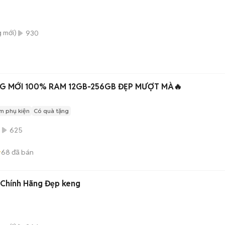
g
mới)
930
G MỚI 100% RAM 12GB-256GB ĐẸP MƯỢT MÀ🔥
m phụ kiện
Có quà tặng
)
625
68
đã bán
A93 8/128GB Zin Chính Hãng Đẹp keng