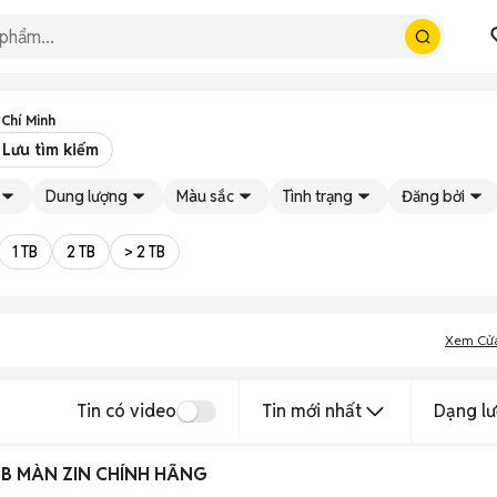
Chí Minh
Lưu tìm kiếm
Dung lượng
Màu sắc
Tình trạng
Đăng bởi
1 TB
2 TB
> 2 TB
Xem Cử
Tin có video
Tin mới nhất
Dạng lư
B MÀN ZIN CHÍNH HÃNG