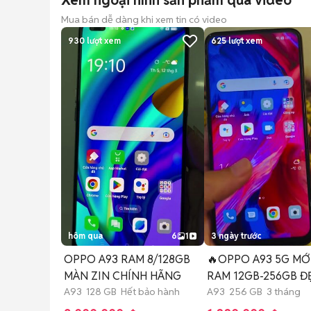
Xem ngoại hình sản phẩm qua video
Mua bán dễ dàng khi xem tin có video
930
lượt xem
625
lượt xem
hôm qua
6
1
3 ngày trước
OPPO A93 RAM 8/128GB
🔥OPPO A93 5G MỚ
MÀN ZIN CHÍNH HÃNG
RAM 12GB-256GB Đ
A93 128 GB Hết bảo hành
MƯỢT MÀ🔥
A93 256 GB 3 tháng