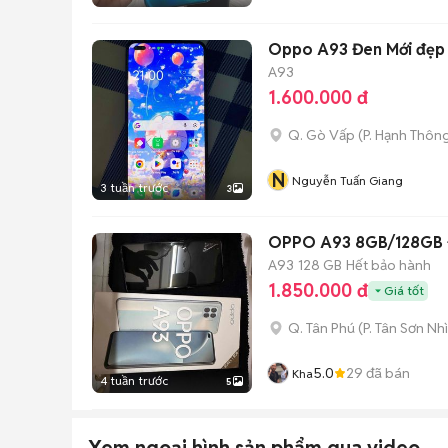
Oppo A93 Đen Mới đẹp
A93
1.600.000 đ
Q. Gò Vấp
(
P. Hạnh Thôn
N
Nguyễn Tuấn Giang
3 tuần trước
3
OPPO A93 8GB/128GB
A93
128 GB
Hết bảo hành
1.850.000 đ
Giá tốt
Q. Tân Phú
(
P. Tân Sơn Nhì
5.0
29
đã bán
Kha
4 tuần trước
5