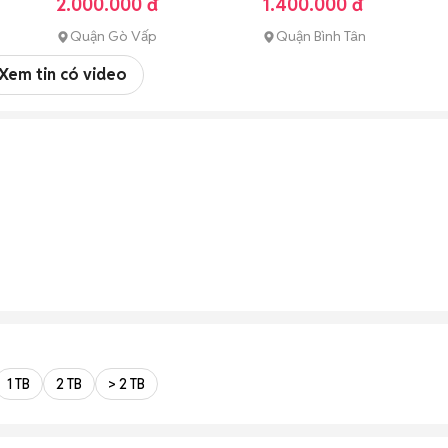
2.000.000 đ
1.400.000 đ
Quận Gò Vấp
Quận Bình Tân
Xem tin có video
1 TB
2 TB
> 2 TB