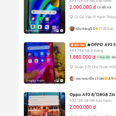
A93
128 GB
Hết bảo hành
2.000.000 đ
Có đổi trả
Q. Gò Vấp
(
P. Hạnh Thôn
5.0
21
đã bán
Như Băng
hôm qua
6
🔥OPPO A93 5
A93
256 GB
3 tháng
1.880.000 đ
Giá tốt
Kè
Quận 5
(
P. Chợ Quán
mới
4.9
GIA NGUYỄN STORE
3 ngày trước
6
Oppo 
A93
128 GB
Hết bảo hành
2.000.000 đ