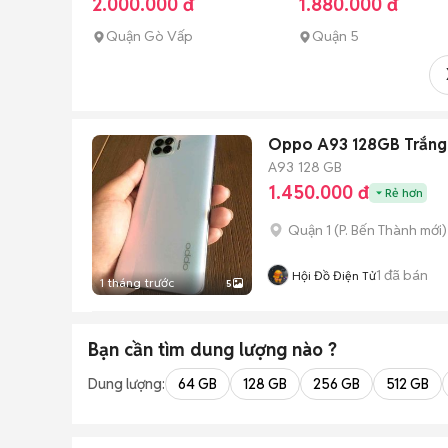
2.000.000 đ
1.880.000 đ
Quận Gò Vấp
Quận 5
Oppo A93 128GB Trắng
A93
128 GB
1.450.000 đ
Rẻ hơn
Quận 1
(
P. Bến Thành
mới)
1
đã bán
Hội Đồ Điện Tử
1 tháng trước
5
Bạn cần tìm
dung lượng
nào ?
Dung lượng:
64 GB
128 GB
256 GB
512 GB