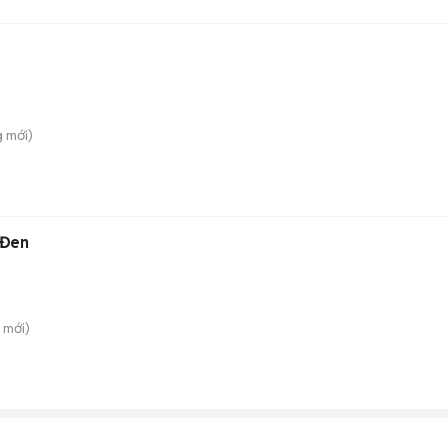
g
mới)
 Đen
mới)