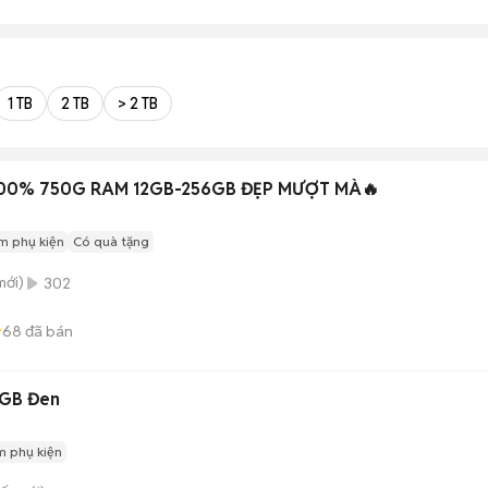
1 TB
2 TB
> 2 TB
100% 750G RAM 12GB-256GB ĐẸP MƯỢT MÀ🔥
m phụ kiện
Có quà tặng
ới)
302
68
đã bán
2GB Đen
m phụ kiện