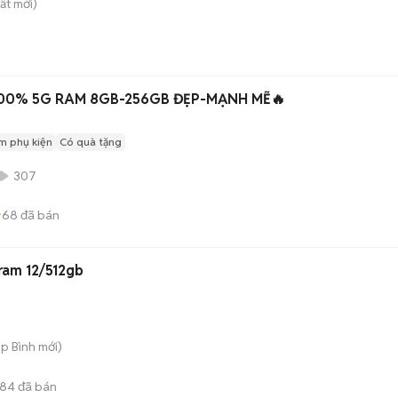
ất
mới)
100% 5G RAM 8GB-256GB ĐẸP-MẠNH MẼ🔥
m phụ kiện
Có quà tặng
307
68
đã bán
ok 5G ram 12/512gb
ệp Bình
mới)
84
đã bán