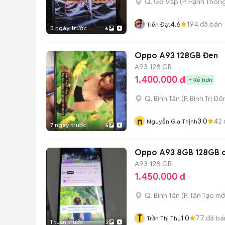
Q. Gò Vấp
(
P. Hạnh Thôn
4.6
194
đã bán
Tiến Đạt
5 ngày trước
6
Oppo A93 128GB Đen
A93
128 GB
1.400.000 đ
Rẻ hơn
Q. Bình Tân
(
P. Bình Trị Đ
n
3.0
42
Nguyễn Gia Thịnh
7 ngày trước
5
Oppo A93 8GB 128GB c
A93
128 GB
1.450.000 đ
Q. Bình Tân
(
P. Tân Tạo
mớ
T
1.0
77
đã bá
Trần Thị Thu
1 tuần trước
3