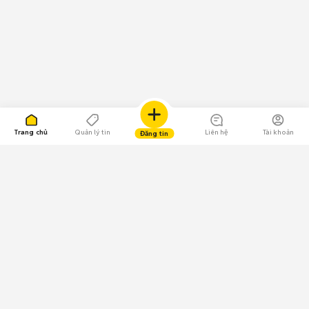
Trang chủ
Quản lý tin
Liên hệ
Tài khoản
Đăng tin
109.000 Bình chọn
Tải ứng dụng Chợ Tốt
Về Chợ Tốt
Quy chế sàn