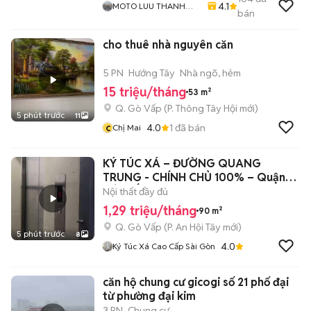
4.1
MOTO LUU THANH
bán
HAI-Cua Hang MOTO
LUU THANH HAI 77A
cho thuê nhà nguyên căn
Hoang Van Thu , PN ,
TPHCM
5 PN
Hướng Tây
Nhà ngõ, hẻm
15 triệu/tháng
53 m²
Q. Gò Vấp
(
P. Thông Tây Hội
mới)
5 phút trước
11
c
4.0
1
đã bán
Chị Mai
KÝ TÚC XÁ – ĐƯỜNG QUANG
TRUNG - CHÍNH CHỦ 100% – Quận
GÒ VẤP
Nội thất đầy đủ
1,29 triệu/tháng
90 m²
Q. Gò Vấp
(
P. An Hội Tây
mới)
5 phút trước
8
4.0
Ký Túc Xá Cao Cấp Sài Gòn
căn hộ chung cư gicogi số 21 phố đại
từ phường đại kim
3 PN
Chung cư