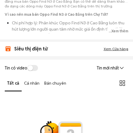
đăng mua bán Oppo Find N3 ở Cao Bằng. Bạn có thể dễ dàng tham khảo
đa dạng các dòng máy Oppo Find N3 ở Cao Bằng trên thị trường.
Vì sao nên mua bán Oppo Find N3 ở Cao Bằng trên Chợ Tốt?
Chi phí hợp lý: Phân khúc Oppo Find N3 ở Cao Bằng luôn thu
hút lượng lớn người quan tâm nhờ mức giá ổn định theo thời
...Xem thêm
gian, phù hợp với số đông.
Nguồn cung dồi dào: Hàng loạt bài đăng Oppo Find N3 ở Cao
Siêu thị điện tử
Xem Cửa hàng
Bằng cung cấp cho bạn nhiều lựa chọn về tỷ lệ phần trăm pin,
tình trạng ngoại hình và lịch sử bảo hành.
Giao dịch thực tế: Việc gặp nhau trực tiếp giúp bạn có thời
Tin có video
Tin mới nhất
gian cầm máy trên tay, test kỹ càng để tránh rủi ro khi mua đồ
điện tử cũ.
Tất cả
Cá nhân
Bán chuyên
Thanh toán nhanh chóng: Khi hai bên đã ưng ý về tình trạng
máy, quá trình thanh toán và bàn giao diễn ra ngay lập tức,
thủ tục đơn giản.