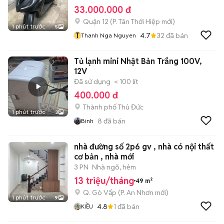
33.000.000 đ
Quận 12
(
P. Tân Thới Hiệp
mới)
1 phút trước
5
T
4.7
32
đã bán
Thanh Nga Nguyen
Tủ lạnh mini Nhật Bản Trắng 100V,
12V
Đã sử dụng
< 100 lít
400.000 đ
Thành phố Thủ Đức
1 phút trước
3
8
đã bán
Binh
nhà đường số 2p6 gv , nhà có nội thất
cơ bản , nhà mới
3 PN
Nhà ngõ, hẻm
13 triệu/tháng
49 m²
Q. Gò Vấp
(
P. An Nhơn
mới)
1 phút trước
9
4.8
1
đã bán
KIỀU