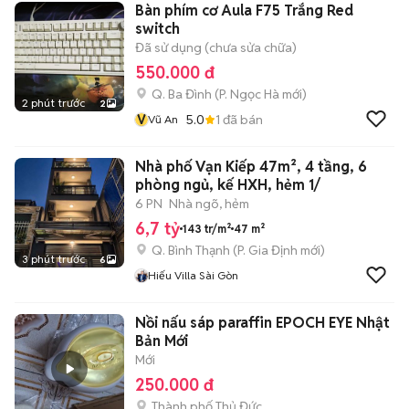
Bàn phím cơ Aula F75 Trắng Red
switch
Đã sử dụng (chưa sửa chữa)
550.000 đ
Q. Ba Đình
(
P. Ngọc Hà
mới)
2 phút trước
2
V
5.0
1
đã bán
Vũ An
Nhà phố Vạn Kiếp 47m², 4 tầng, 6
phòng ngủ, kế HXH, hẻm 1/
6 PN
Nhà ngõ, hẻm
6,7 tỷ
143 tr/m²
47 m²
Q. Bình Thạnh
(
P. Gia Định
mới)
3 phút trước
6
Hiếu Villa Sài Gòn
Nồi nấu sáp paraffin EPOCH EYE Nhật
Bản Mới
Mới
250.000 đ
Thành phố Thủ Đức