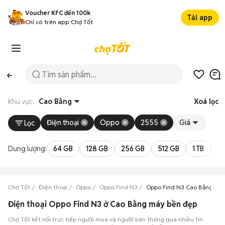
Voucher KFC đến 100k
Tải app
Chỉ có trên app Chợ Tốt
Khu vực:
Cao Bằng
Xoá lọc
Điện thoại
Oppo
2555
Giá
Lọc
Dung lượng:
64 GB
128 GB
256 GB
512 GB
1 TB
2 
Chợ Tốt
Điện thoại
Oppo
Oppo Find N3
Oppo Find N3 Cao Bằng
Điện thoại Oppo Find N3 ở Cao Bằng máy bền đẹp
Chợ Tốt kết nối trực tiếp người mua và người bán thông qua nhiều tin