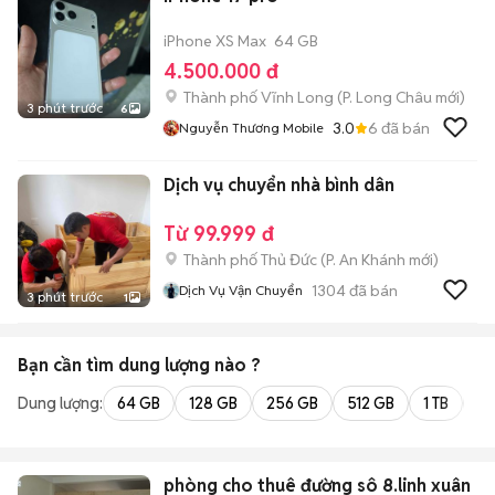
iPhone XS Max
64 GB
4.500.000 đ
Thành phố Vĩnh Long
(
P. Long Châu
mới)
3 phút trước
6
3.0
6
đã bán
Nguyễn Thương Mobile
Dịch vụ chuyển nhà bình dân
Từ 99.999 đ
Thành phố Thủ Đức
(
P. An Khánh
mới)
1304
đã bán
Dịch Vụ Vận Chuyển
3 phút trước
1
Bạn cần tìm
dung lượng
nào ?
Dung lượng:
64 GB
128 GB
256 GB
512 GB
1 TB
2 
phòng cho thuê đường sô 8.linh xuân