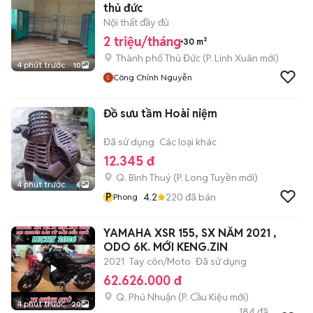
thủ đức
Nội thất đầy đủ
2 triệu/tháng
30 m²
Thành phố Thủ Đức
(
P. Linh Xuân
mới)
4 phút trước
10
Công Chính Nguyễn
Đồ sưu tầm Hoài niệm
Đã sử dụng
Các loại khác
12.345 đ
Q. Bình Thuỷ
(
P. Long Tuyền
mới)
4 phút trước
6
P
4.2
220
đã bán
Phong
YAMAHA XSR 155, SX NĂM 2021 ,
ODO 6K. MỚI KENG.ZIN
2021
Tay côn/Moto
Đã sử dụng
62.626.000 đ
Q. Phú Nhuận
(
P. Cầu Kiệu
mới)
4 phút trước
20
184
đã