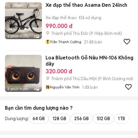
Xe đạp thể thao Asama Đen 24inch
Xe đạp thể thao
Đã sử dụng
990.000 đ
Thành phố Thủ Đức
(
P. Hiệp Bình
mới)
2 phút trước
2
T
21
đã bán
Trần Thanh Cường
Loa Bluetooth Gỗ Nâu MN-106 Không
dây
320.000 đ
Thành phố Thủ Dầu Một
(
P. Bình Dương
mới)
N
1
đã bán
Nguyễn Văn Tính
2 phút trước
4
Bạn cần tìm
dung lượng
nào ?
Dung lượng:
64 GB
128 GB
256 GB
512 GB
1 TB
2 