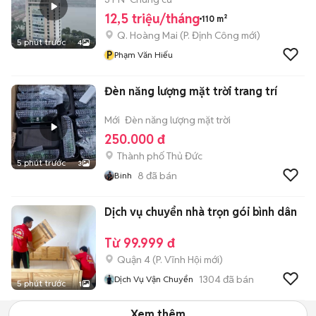
12,5 triệu/tháng
110 m²
Q. Hoàng Mai
(
P. Định Công
mới)
5 phút trước
4
P
Phạm Văn Hiếu
Đèn năng lượng mặt trời trang trí
Mới
Đèn năng lượng mặt trời
250.000 đ
Thành phố Thủ Đức
5 phút trước
3
8
đã bán
Binh
Dịch vụ chuyển nhà trọn gói bình dân
Từ 99.999 đ
Quận 4
(
P. Vĩnh Hội
mới)
1304
đã bán
Dịch Vụ Vận Chuyển
5 phút trước
1
Xem thêm