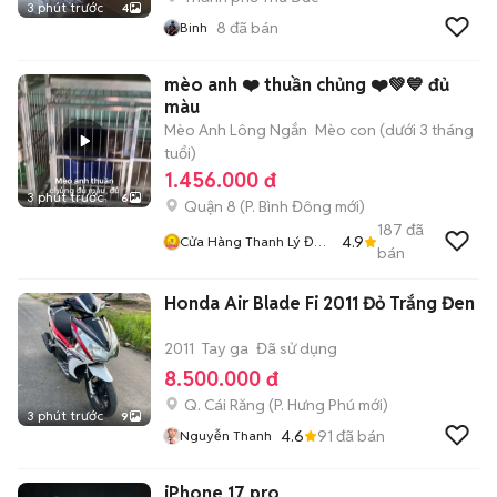
3 phút trước
4
8
đã bán
Binh
mèo anh ❤️ thuần chủng ❤️💚💙 đủ
màu
Mèo Anh Lông Ngắn
Mèo con (dưới 3 tháng
tuổi)
1.456.000 đ
3 phút trước
6
Quận 8
(
P. Bình Đông
mới)
187
đã
4.9
Cửa Hàng Thanh Lý Đồ
bán
Cũ Mới
Honda Air Blade Fi 2011 Đỏ Trắng Đen
2011
Tay ga
Đã sử dụng
8.500.000 đ
Q. Cái Răng
(
P. Hưng Phú
mới)
3 phút trước
9
4.6
91
đã bán
Nguyễn Thanh
iPhone 17 pro