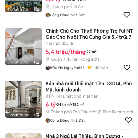
Thành phố Dĩ An
2 phút trước
5
Cộng Đồng Nhà Đất
Chính Chủ Cho Thuê Phòng Trọ Ful NT
Gác Cho Nuôi Thú Cưng Giá 5,4trQ.7
Nội thất đầy đủ
5,4 triệu/tháng
27 m²
Quận 7
(
P. Tân Hưng
mới)
3 phút trước
8
1
đã bán
BĐS Phi Nguyễn853
Bán nhà mái thái mặt tiền DX014, Phú
Mỹ, kinh doanh
3 PN
Nhà mặt phố, mặt tiền
6 tỷ
24 tr/m²
252 m²
Thành phố Thủ Dầu Một
(
P. Bình Dương
mới)
3 phút trước
5
Cộng Đồng Nhà Đất
Nhà 3 Ngủ Lái Thiêu, Bình Dương -