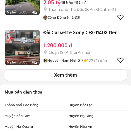
2,05 tỷ
18 tr/m²
116 m²
Thành phố Thủ Đức
(
P. An Khánh
mới)
5 phút trước
4
Cộng Đồng Nhà Đất
Đài Cassette Sony CFS-1140S Đen
1.200.000 đ
Quận 12
(
P. Thới An
mới)
N
3.3
122
đã bán
Nguyễn Nam Nhi
5 phút trước
5
Xem thêm
Mua bán điện thoại
Thành phố Cao Bằng
Huyện Bảo Lạc
Huyện Bảo Lâm
Huyện Hạ Lang
Huyện Hà Quảng
Huyện Hòa An