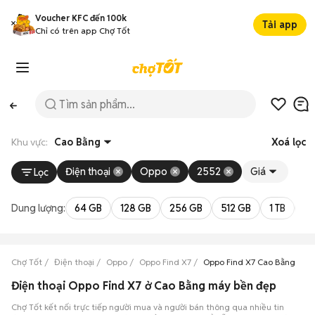
Voucher KFC đến 100k
Tải app
Chỉ có trên app Chợ Tốt
Khu vực:
Cao Bằng
Xoá lọc
Điện thoại
Oppo
2552
Giá
Lọc
Dung lượng:
64 GB
128 GB
256 GB
512 GB
1 TB
2 
Chợ Tốt
Điện thoại
Oppo
Oppo Find X7
Oppo Find X7 Cao Bằng
Điện thoại Oppo Find X7 ở Cao Bằng máy bền đẹp
Chợ Tốt kết nối trực tiếp người mua và người bán thông qua nhiều tin