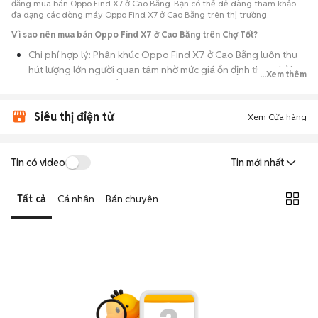
đăng mua bán Oppo Find X7 ở Cao Bằng. Bạn có thể dễ dàng tham khảo
đa dạng các dòng máy Oppo Find X7 ở Cao Bằng trên thị trường.
Vì sao nên mua bán Oppo Find X7 ở Cao Bằng trên Chợ Tốt?
Chi phí hợp lý: Phân khúc Oppo Find X7 ở Cao Bằng luôn thu
hút lượng lớn người quan tâm nhờ mức giá ổn định theo thời
...Xem thêm
gian, phù hợp với số đông.
Nguồn cung dồi dào: Hàng loạt bài đăng Oppo Find X7 ở Cao
Siêu thị điện tử
Xem Cửa hàng
Bằng cung cấp cho bạn nhiều lựa chọn về tỷ lệ phần trăm pin,
tình trạng ngoại hình và lịch sử bảo hành.
Giao dịch thực tế: Việc gặp nhau trực tiếp giúp bạn có thời
Tin có video
Tin mới nhất
gian cầm máy trên tay, test kỹ càng để tránh rủi ro khi mua đồ
điện tử cũ.
Tất cả
Cá nhân
Bán chuyên
Thanh toán nhanh chóng: Khi hai bên đã ưng ý về tình trạng
máy, quá trình thanh toán và bàn giao diễn ra ngay lập tức,
thủ tục đơn giản.