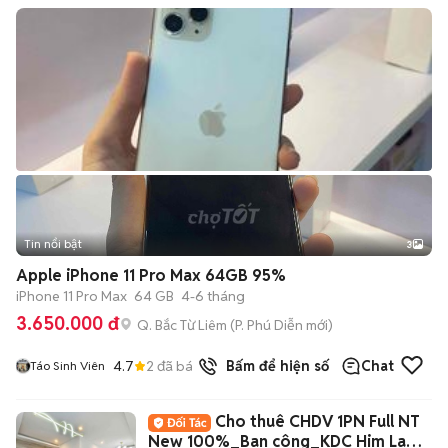
Tin nổi bật
3
Apple iPhone 11 Pro Max 64GB 95%
iPhone 11 Pro Max
64 GB
4-6 tháng
3.650.000 đ
Q. Bắc Từ Liêm
(
P. Phú Diễn
mới)
4.7
2
đã bán
Bấm để hiện số
Chat
Táo Sinh Viên
Cho thuê CHDV 1PN Full NT
New 100%_Ban công_KDC Him Lam