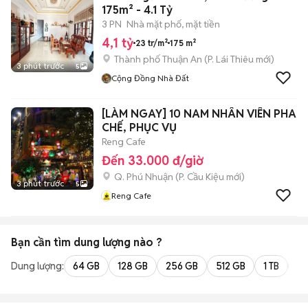
175m² - 4.1 Tỷ
3 PN
Nhà mặt phố, mặt tiền
4,1 tỷ
23 tr/m²
175 m²
Thành phố Thuận An
(
P. Lái Thiêu
mới)
3 phút trước
5
Cộng Đồng Nhà Đất
[LÀM NGAY] 10 NAM NHÂN VIÊN PHA
CHẾ, PHỤC VỤ
Reng Cafe
Đến 33.000 đ/giờ
Q. Phú Nhuận
(
P. Cầu Kiệu
mới)
3 phút trước
5
Reng Cafe
Bạn cần tìm
dung lượng
nào ?
Dung lượng:
64 GB
128 GB
256 GB
512 GB
1 TB
2 