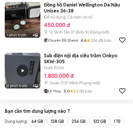
Đồng hồ Daniel Wellington Da Nâu
Unisex 36-38
Đã sử dụng
Cả nam và nữ
450.000 đ
Q. Bình Tân
(
P. Bình Trị Đông
mới)
1 phút trước
4
4.6
336
đã bán
Chuyên Đồ 2hand
Sub điện nội địa siêu trầm Onkyo
SKW-305
Dưới 100W
1.800.000 đ
Quận 11
(
P. Minh Phụng
mới)
2 phút trước
4
5.0
53
đã bán
Lê Thụy
Bạn cần tìm
dung lượng
nào ?
Dung lượng:
64 GB
128 GB
256 GB
512 GB
1 TB
2 