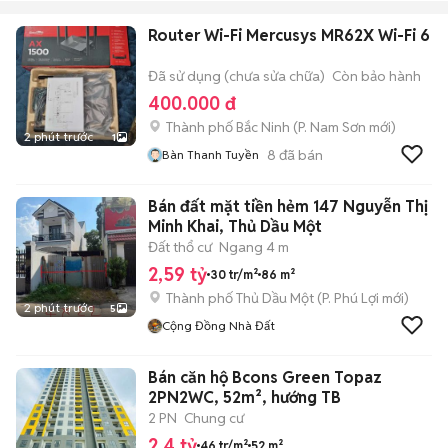
Router Wi-Fi Mercusys MR62X Wi-Fi 6
Đã sử dụng (chưa sửa chữa)
Còn bảo hành
400.000 đ
Thành phố Bắc Ninh
(
P. Nam Sơn
mới)
2 phút trước
1
8
đã bán
Bàn Thanh Tuyền
Bán đất mặt tiền hẻm 147 Nguyễn Thị
Minh Khai, Thủ Dầu Một
Đất thổ cư
Ngang 4 m
2,59 tỷ
30 tr/m²
86 m²
Thành phố Thủ Dầu Một
(
P. Phú Lợi
mới)
2 phút trước
5
Cộng Đồng Nhà Đất
Bán căn hộ Bcons Green Topaz
2PN2WC, 52m², hướng TB
2 PN
Chung cư
2,4 tỷ
46 tr/m²
52 m²