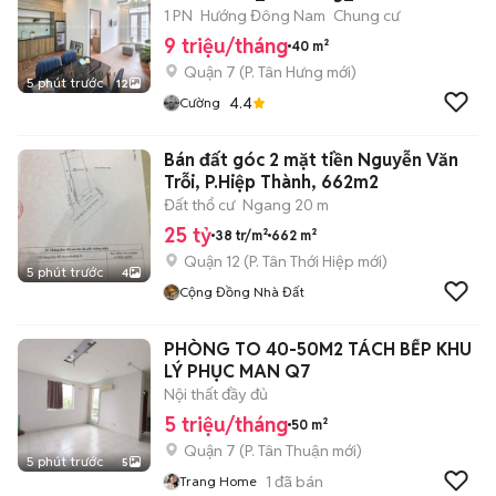
Quận 7.
1 PN
Hướng Đông Nam
Chung cư
9 triệu/tháng
40 m²
Quận 7
(
P. Tân Hưng
mới)
5 phút trước
12
4.4
Cường
Bán đất góc 2 mặt tiền Nguyễn Văn
Trỗi, P.Hiệp Thành, 662m2
Đất thổ cư
Ngang 20 m
25 tỷ
38 tr/m²
662 m²
Quận 12
(
P. Tân Thới Hiệp
mới)
5 phút trước
4
Cộng Đồng Nhà Đất
PHÒNG TO 40-50M2 TÁCH BẾP KHU
LÝ PHỤC MAN Q7
Nội thất đầy đủ
5 triệu/tháng
50 m²
Quận 7
(
P. Tân Thuận
mới)
5 phút trước
5
1
đã bán
Trang Home