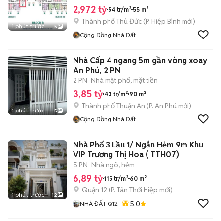
2,972 tỷ
54 tr/m²
55 m²
Thành phố Thủ Đức
(
P. Hiệp Bình
mới)
1 phút trước
5
Cộng Đồng Nhà Đất
Nhà Cấp 4 ngang 5m gần vòng xoay
An Phú, 2 PN
2 PN
Nhà mặt phố, mặt tiền
3,85 tỷ
43 tr/m²
90 m²
Thành phố Thuận An
(
P. An Phú
mới)
1 phút trước
5
Cộng Đồng Nhà Đất
Nhà Phố 3 Lầu 1/ Ngắn Hẻm 9m Khu
VIP Trương Thị Hoa ( TTH07)
5 PN
Nhà ngõ, hẻm
6,89 tỷ
115 tr/m²
60 m²
Quận 12
(
P. Tân Thới Hiệp
mới)
1 phút trước
12
5.0
NHÀ ĐẤT Q12