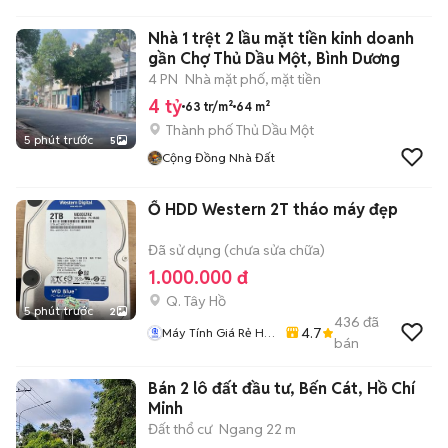
Nhà 1 trệt 2 lầu mặt tiền kinh doanh
gần Chợ Thủ Dầu Một, Bình Dương
4 PN
Nhà mặt phố, mặt tiền
4 tỷ
63 tr/m²
64 m²
Thành phố Thủ Dầu Một
5 phút trước
5
Cộng Đồng Nhà Đất
Ổ HDD Western 2T tháo máy đẹp
Đã sử dụng (chưa sửa chữa)
1.000.000 đ
Q. Tây Hồ
5 phút trước
2
436
đã
4.7
Máy Tính Giá Rẻ Hà
bán
Nôi
Bán 2 lô đất đầu tư, Bến Cát, Hồ Chí
Minh
Đất thổ cư
Ngang 22 m