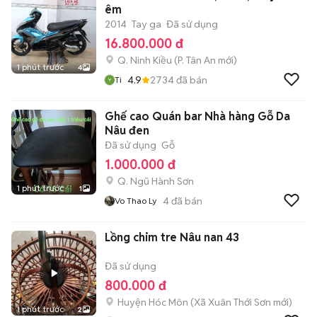
êm
2014
Tay ga
Đã sử dụng
16.800.000 đ
Q. Ninh Kiều
(
P. Tân An
mới)
1 phút trước
4
4.9
2734
đã bán
Ti
Ghế cao Quán bar Nhà hàng Gỗ Da
Nâu đen
Đã sử dụng
Gỗ
1.000.000 đ
Q. Ngũ Hành Sơn
1 phút trước
1
4
đã bán
Vo Thao Ly
Lồng chim tre Nâu nan 43
Đã sử dụng
800.000 đ
Huyện Hóc Môn
(
Xã Xuân Thới Sơn
mới)
1 phút trước
2