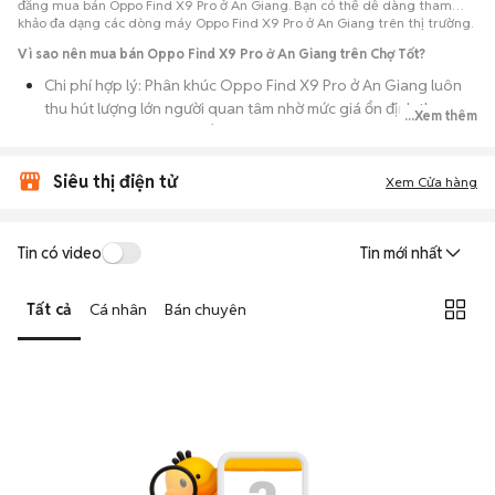
đăng mua bán Oppo Find X9 Pro ở An Giang. Bạn có thể dễ dàng tham
khảo đa dạng các dòng máy Oppo Find X9 Pro ở An Giang trên thị trường.
Vì sao nên mua bán Oppo Find X9 Pro ở An Giang trên Chợ Tốt?
Chi phí hợp lý: Phân khúc Oppo Find X9 Pro ở An Giang luôn
thu hút lượng lớn người quan tâm nhờ mức giá ổn định theo
...Xem thêm
thời gian, phù hợp với số đông.
Nguồn cung dồi dào: Hàng loạt bài đăng Oppo Find X9 Pro ở
Siêu thị điện tử
Xem Cửa hàng
An Giang cung cấp cho bạn nhiều lựa chọn về tỷ lệ phần trăm
pin, tình trạng ngoại hình và lịch sử bảo hành.
Giao dịch thực tế: Việc gặp nhau trực tiếp giúp bạn có thời
Tin có video
Tin mới nhất
gian cầm máy trên tay, test kỹ càng để tránh rủi ro khi mua đồ
điện tử cũ.
Tất cả
Cá nhân
Bán chuyên
Thanh toán nhanh chóng: Khi hai bên đã ưng ý về tình trạng
máy, quá trình thanh toán và bàn giao diễn ra ngay lập tức,
thủ tục đơn giản.