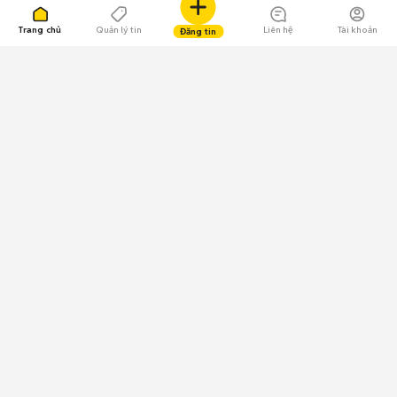
Trang chủ
Quản lý tin
Liên hệ
Tài khoản
Đăng tin
109.000 Bình chọn
Tải ứng dụng Chợ Tốt
Về Chợ Tốt
Quy chế sàn
Chính sách bảo mật
Giải quyết tranh chấp
CÔNG TY TNHH CHỢ TỐT - Người đại diện theo pháp luật:
Nguyễn Trọng Tấn; GPDKKD: 0312120782 do Sở KH & ĐT TP.HCM cấp ngày
11/01/2013;
GPMXH: 185/GP-BTTTT do Bộ Thông tin và Truyền thông
cấp ngày 09/07/2024 - Chịu trách nhiệm
nội dung: Trần Hoàng Ly.
Chính sách sử dụng
Địa chỉ: Tầng 18, Toà nhà UOA, Số 6 đường Tân Trào, Phường Tân Mỹ,