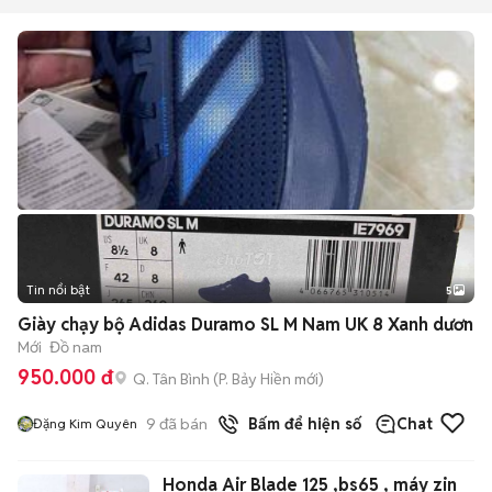
Tin nổi bật
5
Giày chạy bộ Adidas Duramo SL M Nam UK 8 Xanh dươn
Mới
Đồ nam
950.000 đ
Q. Tân Bình
(
P. Bảy Hiền
mới)
9
đã bán
Bấm để hiện số
Chat
Đặng Kim Quyên
Honda Air Blade 125 ,bs65 , máy zin