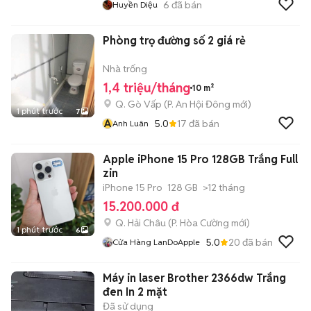
6
đã bán
Huyền Diệu
Phòng trọ đường số 2 giá rẻ
Nhà trống
1,4 triệu/tháng
10 m²
Q. Gò Vấp
(
P. An Hội Đông
mới)
1 phút trước
7
A
5.0
17
đã bán
Anh Luân
Apple iPhone 15 Pro 128GB Trắng Full
zin
iPhone 15 Pro
128 GB
>12 tháng
15.200.000 đ
Q. Hải Châu
(
P. Hòa Cường
mới)
1 phút trước
6
5.0
20
đã bán
Cửa Hàng LanDoApple
Máy in laser Brother 2366dw Trắng
đen In 2 mặt
Đã sử dụng