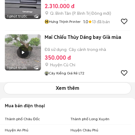
2.310.000 đ
Q. Bình Tân
(
P. Bình Trị Đông
mới)
1 phút trước
1
H
1.0
13
đã bán
Hưng Thịnh Printer
Mai Chiếu Thủy Dáng bay Già mùa
Đã sử dụng
Cây cảnh trong nhà
350.000 đ
Huyện Củ Chi
1 phút trước
1
Cây Kiểng Giá Rẻ LT2
Xem thêm
Mua bán điện thoại
Thành phố Châu Đốc
Thành phố Long Xuyên
Huyện An Phú
Huyện Châu Phú