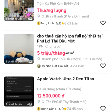
Tiệm Cà Phê Kem BANMIAN
Thương lượng
Q. Bình Thạnh
(
P. Gia Định
mới)
1 phút trước
1
T
5.0
8
đã bán
Tung Linh
cho thuê căn hộ 1pn full nội thất tại
Phú Lợi Thủ Dầu Một
1 PN
Chung cư
5 triệu/tháng
42 m²
Thành phố Thủ Dầu Một
(
P. Phú Lợi
mới)
1 phút trước
6
4
đã bán
Hải Nhà Đất Giá Tốt
Apple Watch Ultra 2 Đen Titan
Đã sử dụng (chưa sửa chữa)
12.500.000 đ
Q. Tân Phú
(
P. Tây Thạnh
mới)
1 phút trước
6
t
4.0
74
đã bán
Thinh Dũng