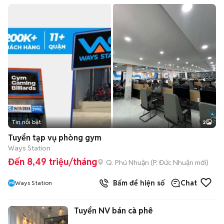
Tin nổi bật
2
Tuyển tạp vụ phòng gym
Ways Station
Đến 8,49 triệu/tháng
Q. Phú Nhuận
(
P. Đức Nhuận
mới)
Bấm để hiện số
Chat
Ways Station
Tuyển NV bán cà phê