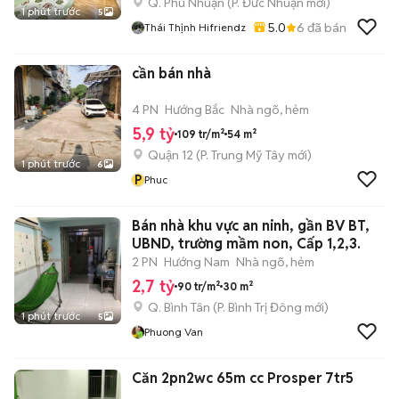
Q. Phú Nhuận
(
P. Đức Nhuận
mới)
1 phút trước
5
5.0
6
đã bán
Thái Thịnh Hifriendz
cần bán nhà
4 PN
Hướng Bắc
Nhà ngõ, hẻm
5,9 tỷ
109 tr/m²
54 m²
Quận 12
(
P. Trung Mỹ Tây
mới)
1 phút trước
6
P
Phuc
Bán nhà khu vực an ninh, gần BV BT,
UBND, trường mầm non, Cấp 1,2,3.
2 PN
Hướng Nam
Nhà ngõ, hẻm
2,7 tỷ
90 tr/m²
30 m²
Q. Bình Tân
(
P. Bình Trị Đông
mới)
1 phút trước
5
Phuong Van
Căn 2pn2wc 65m cc Prosper 7tr5