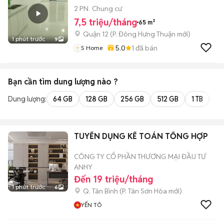
2 PN
Chung cư
7,5 triệu/tháng
65 m²
Quận 12
(
P. Đông Hưng Thuận
mới)
1 phút trước
9
5.0
1
đã bán
S Home
Bạn cần tìm
dung lượng
nào ?
Dung lượng:
64 GB
128 GB
256 GB
512 GB
1 TB
2 
TUYỂN DỤNG KẾ TOÁN TỔNG HỢP
CÔNG TY CỔ PHẦN THƯƠNG MẠI ĐẦU TƯ
ANHY
Đến 19 triệu/tháng
1 phút trước
6
Q. Tân Bình
(
P. Tân Sơn Hòa
mới)
YẾN TÔ