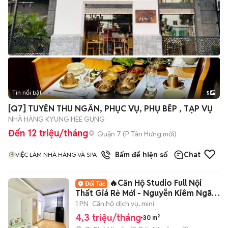
Tin nổi bật
5
[Q7] TUYỂN THU NGÂN, PHỤC VỤ, PHỤ BẾP , TẠP VỤ
NHÀ HÀNG KYUNG HEE GUNG
Đến 12 triệu/tháng
Quận 7
(
P. Tân Hưng
mới)
1
đã bán
Bấm để hiện số
Chat
VIỆC LÀM NHÀ HÀNG VÀ SPA
🔥Căn Hộ Studio Full Nội
Thất Giá Rẻ Mới - Nguyễn Kiêm Ngã
Tư Phú Nhuận
1 PN
Căn hộ dịch vụ, mini
4,3 triệu/tháng
30 m²