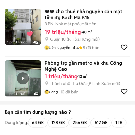
❤️❤️ cho thuê nhà nguyên căn mặt
tiền đg Bạch Mã P.15
3 PN
Nhà mặt phố, mặt tiền
19 triệu/tháng
40 m²
Quận 10
(
P. Hòa Hưng
mới)
1 phút trước
4
L
4.4
8
đã bán
Liên Nguyễn
Phòng trọ gần metro và khu Công
Nghệ Cao
1 triệu/tháng
12 m²
Thành phố Thủ Đức
(
P. Linh Xuân
mới)
C
10
đã bán
Công
1 phút trước
4
Bạn cần tìm
dung lượng
nào ?
Dung lượng:
64 GB
128 GB
256 GB
512 GB
1 TB
2 