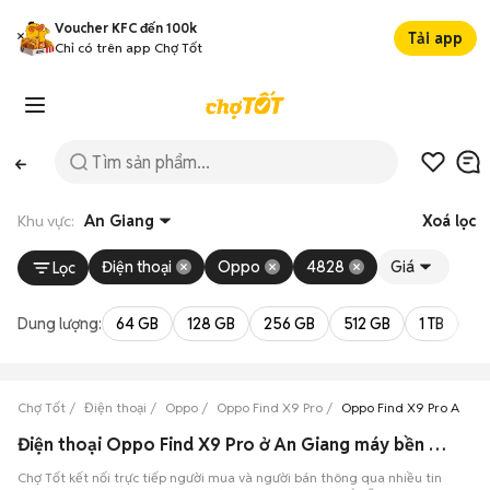
Voucher KFC đến 100k
Tải app
Chỉ có trên app Chợ Tốt
Khu vực:
An Giang
Xoá lọc
Điện thoại
Oppo
4828
Giá
Lọc
Dung lượng:
64 GB
128 GB
256 GB
512 GB
1 TB
2 
Chợ Tốt
Điện thoại
Oppo
Oppo Find X9 Pro
Oppo Find X9 Pro An Gi
Điện thoại Oppo Find X9 Pro ở An Giang máy bền đẹp
Chợ Tốt kết nối trực tiếp người mua và người bán thông qua nhiều tin