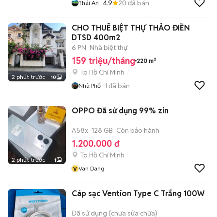
4.9
20
đã bán
Thái An
CHO THUÊ BIỆT THỰ THẢO ĐIỀN
DTSD 400m2
6 PN
Nhà biệt thự
159 triệu/tháng
220 m²
Tp Hồ Chí Minh
2 phút trước
10
1
đã bán
Nhà Phố
OPPO Đã sử dụng 99% zin
A58x
128 GB
Còn bảo hành
1.200.000 đ
Tp Hồ Chí Minh
2 phút trước
1
v
Van Dang
Cáp sạc Vention Type C Trắng 100W
Đã sử dụng (chưa sửa chữa)