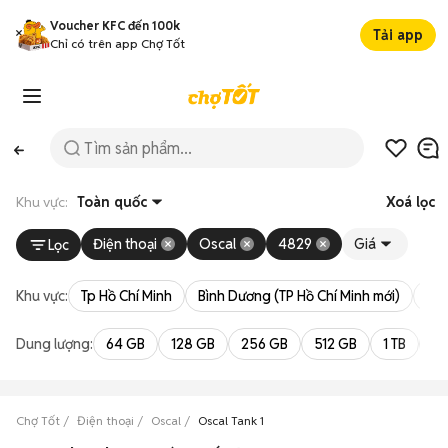
Voucher KFC đến 100k
Tải app
Chỉ có trên app Chợ Tốt
Khu vực:
Toàn quốc
Xoá lọc
Điện thoại
Oscal
4829
Giá
Lọc
Khu vực:
Tp Hồ Chí Minh
Bình Dương (TP Hồ Chí Minh mới)
Bà 
Dung lượng:
64 GB
128 GB
256 GB
512 GB
1 TB
2 
Chợ Tốt
Điện thoại
Oscal
Oscal Tank 1