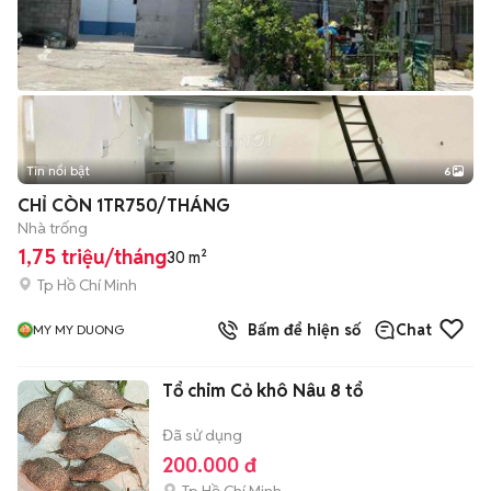
Tin nổi bật
6
+
2
CHỈ CÒN 1TR750/THÁNG
Nhà trống
1,75 triệu/tháng
30 m²
Tp Hồ Chí Minh
Bấm để hiện số
Chat
MY MY DUONG
Tổ chim Cỏ khô Nâu 8 tổ
Đã sử dụng
200.000 đ