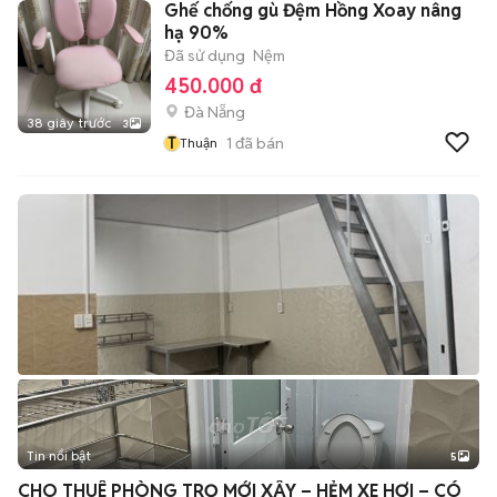
Ghế chống gù Đệm Hồng Xoay nâng
hạ 90%
Đã sử dụng
Nệm
450.000 đ
Đà Nẵng
38 giây trước
3
T
1
đã bán
Thuận
Tin nổi bật
5
CHO THUÊ PHÒNG TRỌ MỚI XÂY – HẺM XE HƠI – CÓ