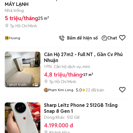
MÁY LẠNH
Nhà trống
5 triệu/tháng
25 m²
Tp Hồ Chí Minh
H
Bấm để hiện số
Chat
Huong
Căn Hộ 27m2 - Full NT , Gần Cv Phú
Nhuận
1 PN
Căn hộ dịch vụ, mini
4,8 triệu/tháng
27 m²
Tp Hồ Chí Minh
1 phút trước
6
5.0
22
đã bán
Phạm Kim Long
Sharp Leitz Phone 2 512GB Trắng
Snap 8 Gen 1
Dòng Khác
512 GB
4.199.000 đ
Khánh Hòa