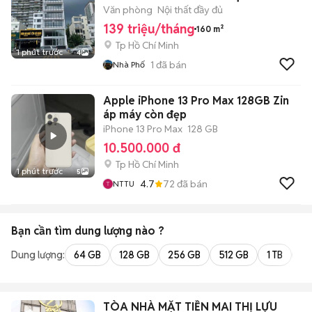
Văn phòng
Nội thất đầy đủ
139 triệu/tháng
160 m²
Tp Hồ Chí Minh
1 phút trước
4
1
đã bán
Nhà Phố
Apple iPhone 13 Pro Max 128GB Zin
áp máy còn đẹp
iPhone 13 Pro Max
128 GB
10.500.000 đ
Tp Hồ Chí Minh
1 phút trước
5
4.7
72
đã bán
NTTU
Bạn cần tìm
dung lượng
nào ?
Dung lượng:
64 GB
128 GB
256 GB
512 GB
1 TB
2 
TÒA NHÀ MẶT TIỀN MAI THỊ LỰU