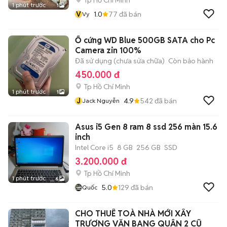
Tp Hồ Chí Minh
1 phút trước
1
V
1.0
77
đã bán
Vy
Ổ cứng WD Blue 500GB SATA cho Pc
Camera zin 100%
Đã sử dụng (chưa sửa chữa)
Còn bảo hành
450.000 đ
Tp Hồ Chí Minh
1 phút trước
1
J
4.9
542
đã bán
Jack Nguyễn
Asus i5 Gen 8 ram 8 ssd 256 màn 15.6
inch
Intel Core i5
8 GB
256 GB
SSD
3.200.000 đ
Tp Hồ Chí Minh
1 phút trước
6
5.0
129
đã bán
Quốc
CHO THUÊ TOÀ NHÀ MỚI XÂY
TRƯƠNG VĂN BANG QUẬN 2 CŨ