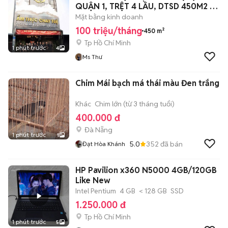
QUẬN 1, TRỆT 4 LẦU, DTSD 450M2 -
100TR
Mặt bằng kinh doanh
100 triệu/tháng
450 m²
Tp Hồ Chí Minh
1 phút trước
4
Ms Thư
Chim Mái bạch má thái màu Đen trắng
Khác
Chim lớn (từ 3 tháng tuổi)
400.000 đ
Đà Nẵng
1 phút trước
1
5.0
352
đã bán
Đạt Hòa Khánh
HP Pavilion x360 N5000 4GB/120GB
Like New
Intel Pentium
4 GB
< 128 GB
SSD
1.250.000 đ
Tp Hồ Chí Minh
1 phút trước
5