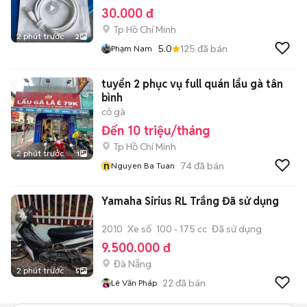
30.000 đ
Tp Hồ Chí Minh
2 phút trước
2
5.0
125
đã bán
Phạm Nam
tuyển 2 phục vụ full quán lẩu gà tân
bình
cỏ gà
Đến 10 triệu/tháng
Tp Hồ Chí Minh
2 phút trước
1
n
74
đã bán
Nguyen Ba Tuan
Yamaha Sirius RL Trắng Đã sử dụng
2010
Xe số
100 - 175 cc
Đã sử dụng
9.500.000 đ
Đà Nẵng
2 phút trước
5
22
đã bán
Lê Văn Pháp