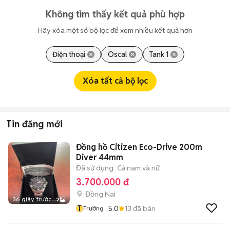
Không tìm thấy kết quả phù hợp
Hãy xóa một số bộ lọc để xem nhiều kết quả hơn
Điện thoại
Oscal
Tank 1
Xóa tất cả bộ lọc
Tin đăng mới
Đồng hồ Citizen Eco-Drive 200m
Diver 44mm
Đã sử dụng
Cả nam và nữ
3.700.000 đ
Đồng Nai
36 giây trước
2
T
5.0
13
đã bán
Trường