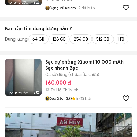
1 phút trước
6
2
đã bán
Đặng Vũ Khiêm
Bạn cần tìm
dung lượng
nào ?
Dung lượng:
64 GB
128 GB
256 GB
512 GB
1 TB
2 
Sạc dự phòng Xiaomi 10.000 mAh
Sạc nhanh Bạc
Đã sử dụng (chưa sửa chữa)
160.000 đ
Tp Hồ Chí Minh
1 phút trước
4
B
3.0
6
đã bán
Bảo Bảo