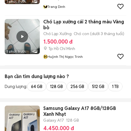
1 phút trước
5
Trang Dinh
Chó Lạp xưởng cái 2 tháng màu Vàng
bò
Chó Lạp Xưởng
Chó con (dưới 3 tháng tuổi)
1.500.000 đ
Tp Hồ Chí Minh
1 phút trước
4
H
Huỳnh Thị Ngọc Trinh
Bạn cần tìm
dung lượng
nào ?
Dung lượng:
64 GB
128 GB
256 GB
512 GB
1 TB
2 
Samsung Galaxy A17 8GB/128GB
Xanh Nhạt
Galaxy A17
128 GB
4.450.000 đ