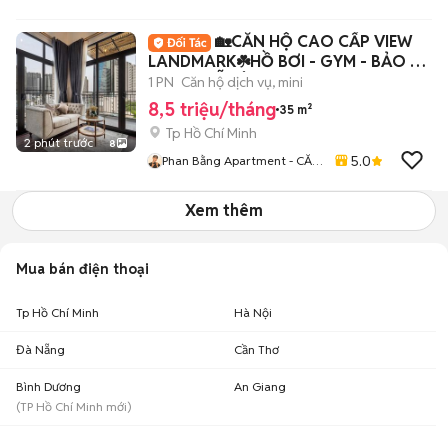
🏡CĂN HỘ CAO CẤP VIEW
LANDMARK☘️HỒ BƠI - GYM - BẢO VỆ
24/24 - LỄ TÂN🏡
1 PN
Căn hộ dịch vụ, mini
8,5 triệu/tháng
35 m²
Tp Hồ Chí Minh
2 phút trước
8
5.0
Phan Bằng Apartment - CĂN
HỘ DỊCH VỤ
Xem thêm
Mua bán điện thoại
Tp Hồ Chí Minh
Hà Nội
Đà Nẵng
Cần Thơ
Bình Dương
An Giang
(
TP Hồ Chí Minh
mới)