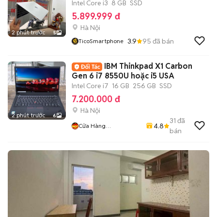
Intel Core i3
8 GB
SSD
5.899.999 đ
Hà Nội
2 phút trước
5
3.9
95
đã bán
TicoSmartphone
IBM Thinkpad X1 Carbon
Gen 6 i7 8550U hoặc i5 USA
Intel Core i7
16 GB
256 GB
SSD
7.200.000 đ
Hà Nội
2 phút trước
6
31
đã
4.8
Cửa Hàng
bán
LaptopMD.vn Giá SV,
Chất Lượng, Uy Tín.