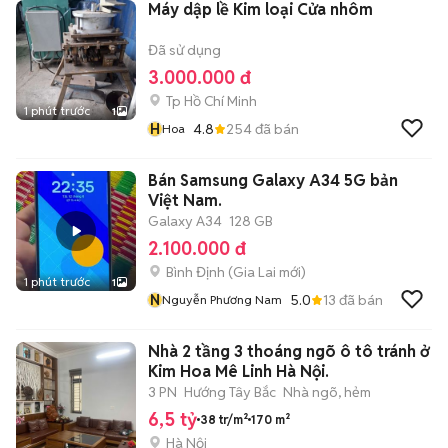
Máy dập lề Kim loại Cửa nhôm
Đã sử dụng
3.000.000 đ
Tp Hồ Chí Minh
1 phút trước
1
H
4.8
254
đã bán
Hoa
Bán Samsung Galaxy A34 5G bản
Việt Nam.
Galaxy A34
128 GB
2.100.000 đ
Bình Định
(
Gia Lai
mới)
1 phút trước
1
N
5.0
13
đã bán
Nguyễn Phương Nam
Nhà 2 tầng 3 thoáng ngõ ô tô tránh ở
Kim Hoa Mê Linh Hà Nội.
3 PN
Hướng Tây Bắc
Nhà ngõ, hẻm
6,5 tỷ
38 tr/m²
170 m²
Hà Nội