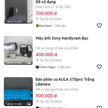
Đã sử dụng
Intel Core i3
4 GB
SSD
700.000 đ
Tp Hồ Chí Minh
1 phút trước
4
B
1
đã bán
Bảo Danh
Máy ảnh Sony Handycam Bạc
Đã sử dụng (chưa sửa chữa)
400.000 đ
Tp Hồ Chí Minh
1 phút trước
6
3
đã bán
Thanh Ngọc
Bàn phím cơ AULA S75pro Trắng
Likenew
Đã sử dụng (chưa sửa chữa)
900.000 đ
Tp Hồ Chí Minh
1 phút trước
4