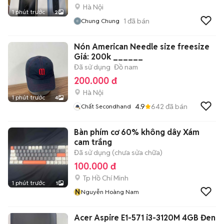
Hà Nội
1 phút trước
2
1
đã bán
Chung Chung
Nón American Needle size freesize
Giá: 200k ______
Đã sử dụng
Đồ nam
200.000 đ
Hà Nội
1 phút trước
4
4.9
642
đã bán
Chất Secondhand
Bàn phím cơ 60% không dây Xám
cam trắng
Đã sử dụng (chưa sửa chữa)
100.000 đ
Tp Hồ Chí Minh
1 phút trước
1
N
Nguyễn Hoàng Nam
Acer Aspire E1-571 i3-3120M 4GB Đen