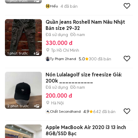
1 phút trước
2
H
4
đã bán
Hiếu
Quần jeans Roshell Nam Nâu Nhật
Bản size 29-32
Đã sử dụng
Đồ nam
330.000 đ
Tp Hồ Chí Minh
1 phút trước
6
5.0
300
đã bán
Ty Phạm 2hand
Nón Lulalagolf size freesize Giá:
200k ___________
Đã sử dụng
Đồ nam
200.000 đ
Hà Nội
2 phút trước
4
4.9
642
đã bán
Chất Secondhand
Apple MacBook Air 2020 i3 13 inch
8GB/SSD Bạc