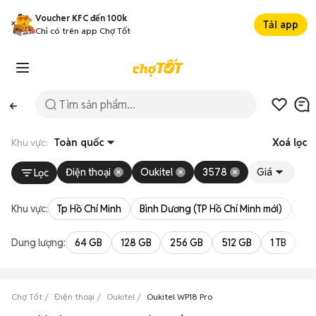
Voucher KFC đến 100k
Tải app
Chỉ có trên app Chợ Tốt
Khu vực:
Toàn quốc
Xoá lọc
Điện thoại
Oukitel
3578
Giá
Lọc
Khu vực:
Tp Hồ Chí Minh
Bình Dương (TP Hồ Chí Minh mới)
Bà 
Dung lượng:
64 GB
128 GB
256 GB
512 GB
1 TB
2 
Chợ Tốt
Điện thoại
Oukitel
Oukitel WP18 Pro