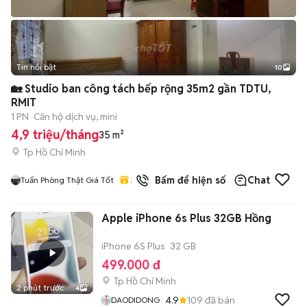
Tin nổi bật
10
+
2
🏡 Studio ban công tách bếp rộng 35m2 gần TDTU,
RMIT
1 PN
Căn hộ dịch vụ, mini
4,9 triệu/tháng
35 m²
Tp Hồ Chí Minh
3
đã bán
Bấm để hiện số
Chat
Tuấn Phòng Thật Giá Tốt
Apple iPhone 6s Plus 32GB Hồng
iPhone 6S Plus
32 GB
499.000 đ
Tp Hồ Chí Minh
2 phút trước
4
4.9
109
đã bán
DAODIDONG