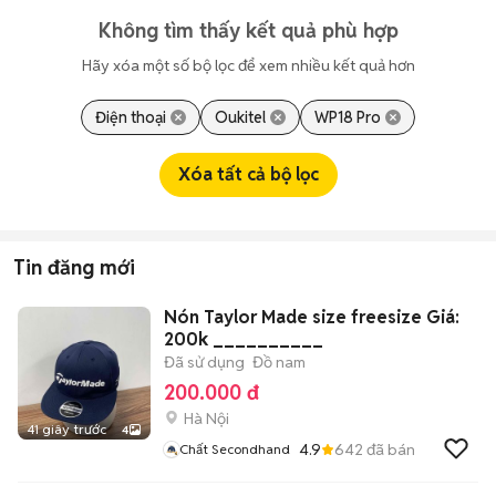
Không tìm thấy kết quả phù hợp
Hãy xóa một số bộ lọc để xem nhiều kết quả hơn
Điện thoại
Oukitel
WP18 Pro
Xóa tất cả bộ lọc
Tin đăng mới
Nón Taylor Made size freesize Giá:
200k __________
Đã sử dụng
Đồ nam
200.000 đ
Hà Nội
41 giây trước
4
4.9
642
đã bán
Chất Secondhand