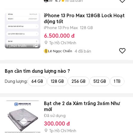
4.7
18
đã bán
2B
iPhone 13 Pro Max 128GB Lock Hoạt
động tốt
iPhone 13 Pro Max
128 GB
6.500.000 đ
Tp Hồ Chí Minh
1 phút trước
3
l
4
đã bán
Lê Ngọc Chiến
Bạn cần tìm
dung lượng
nào ?
Dung lượng:
64 GB
128 GB
256 GB
512 GB
1 TB
2 
Bạt che 2 da Xám trắng 3x6m Như
mới
Đã sử dụng
300.000 đ
Tp Hồ Chí Minh