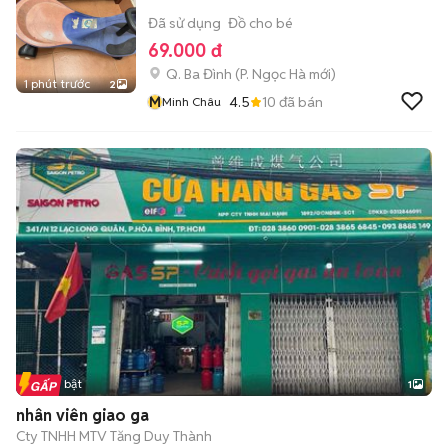
Đã sử dụng
Đồ cho bé
69.000 đ
Q. Ba Đình
(
P. Ngọc Hà
mới)
1 phút trước
2
M
4.5
10
đã bán
Minh Châu
Tin nổi bật
1
nhân viên giao ga
Cty TNHH MTV Tăng Duy Thành