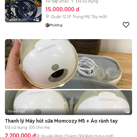
Xe đạp khác
Ý
Đã sử dụng
15.000.000 đ
Quận 12
(
P. Trung Mỹ Tây
mới)
1 phút trước
6
Phương
Tin nổi bật
5
Thanh lý Máy hút sữa Momcozy M5 + Áo rảnh tay
Đã sử dụng
Đồ cho mẹ
2.200.000 đ
Huyện Bình Chánh
(
Xã Bình Hưng
mới)