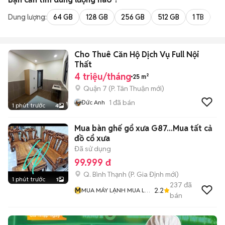
Dung lượng:
64 GB
128 GB
256 GB
512 GB
1 TB
2 
Cho Thuê Căn Hộ Dịch Vụ Full Nội
Thất
4 triệu/tháng
25 m²
Quận 7
(
P. Tân Thuận
mới)
1
đã bán
Đức Anh
1 phút trước
4
Mua bàn ghế gổ xưa G87...Mua tất cả
đồ cổ xưa
Đã sử dụng
99.999 đ
Q. Bình Thạnh
(
P. Gia Định
mới)
1 phút trước
1
237
đã
M
2.2
MUA MÁY LẠNH MUA LƯ
bán
ĐỒNG Và MUA ĐỒ CỔ