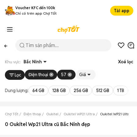
Voucher KFC đến 100k
Tải app
Chỉ có trên app Chợ Tốt
Khu vực:
Bắc Ninh
Xoá lọc
Điện thoại
57
Giá
Lọc
Dung lượng:
64 GB
128 GB
256 GB
512 GB
1 TB
2 
Chợ Tốt
Điện thoại
Oukitel
Oukitel WP21 Ultra
Oukitel WP21 Ultra Bắ
0 Oukitel Wp21 Ultra cũ Bắc Ninh đẹp