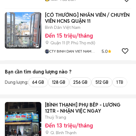
[CÓ THƯỞNG] NHÂN VIÊN / CHUYÊN
VIÊN HCNS QUẬN 11
Bình Dân Việt Nam
Đến 15 triệu/tháng
Quận 11
(
P. Phú Thọ
mới)
1 phút trước
1
5.0
CTY BINH DAN VIET NAM
CHUYÊN NHÀ TRỌ KTX CHDV
Bạn cần tìm
dung lượng
nào ?
Dung lượng:
64 GB
128 GB
256 GB
512 GB
1 TB
2 
[BÌNH THẠNH] PHỤ BẾP - LƯƠNG
12TR - NHẬN VIỆC NGAY
Thuỳ Trang
Đến 13 triệu/tháng
Q. Bình Thạnh
1 phút trước
2