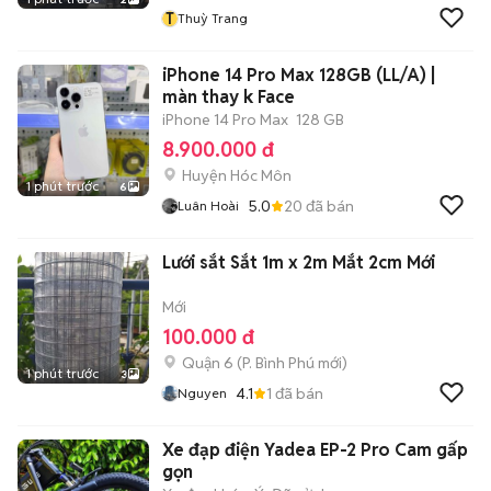
T
Thuỳ Trang
iPhone 14 Pro Max 128GB (LL/A) |
màn thay k Face
iPhone 14 Pro Max
128 GB
8.900.000 đ
Huyện Hóc Môn
1 phút trước
6
5.0
20
đã bán
Luân Hoài
Lưới sắt Sắt 1m x 2m Mắt 2cm Mới
Mới
100.000 đ
Quận 6
(
P. Bình Phú
mới)
1 phút trước
3
4.1
1
đã bán
Nguyen
Xe đạp điện Yadea EP-2 Pro Cam gấp
gọn