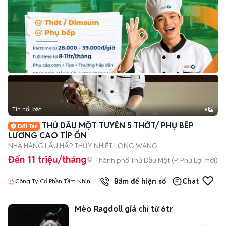
Tin nổi bật
6
+
2
THỦ DẦU MỘT TUYỂN 5 THỚT/ PHỤ BẾP
LƯƠNG CAO TÍP ỔN
NHÀ HÀNG LẨU HẤP THỦY NHIỆT LONG WANG
Đến 11 triệu/tháng
Thành phố Thủ Dầu Một
(
P. Phú Lợi
mới)
Bấm để hiện số
Chat
Công Ty Cổ Phần Tầm Nhìn
Quốc Tế Aladdin
Mèo Ragdoll giá chỉ từ 6tr