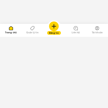
Trang chủ
Quản lý tin
Liên hệ
Tài khoản
Đăng tin
109.000 Bình chọn
Tải ứng dụng Chợ Tốt
Về Chợ Tốt
Quy chế sàn
Chính sách bảo mật
Giải quyết tranh chấp
CÔNG TY TNHH CHỢ TỐT - Người đại diện theo pháp luật:
Nguyễn Trọng Tấn; GPDKKD: 0312120782 do Sở KH & ĐT TP.HCM cấp ngày