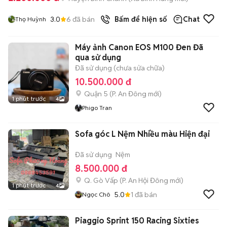
3.0
6
đã bán
Bấm để hiện số
Chat
Thọ Huỳnh
Máy ảnh Canon EOS M100 Đen Đã
qua sử dụng
Đã sử dụng (chưa sửa chữa)
10.500.000 đ
Quận 5
(
P. An Đông
mới)
1 phút trước
4
Phigo Tran
Sofa góc L Nệm Nhiều màu Hiện đại
Đã sử dụng
Nệm
8.500.000 đ
Q. Gò Vấp
(
P. An Hội Đông
mới)
1 phút trước
4
5.0
1
đã bán
Ngọc Chô
Piaggio Sprint 150 Racing Sixties