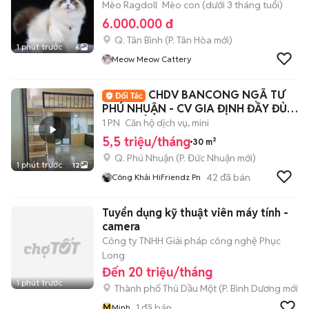
Mèo Ragdoll
Mèo con (dưới 3 tháng tuổi)
6.000.000 đ
Q. Tân Bình
(
P. Tân Hòa
mới)
1 phút trước
6
Meow Meow Cattery
CHDV BANCONG NGÃ TƯ
PHÚ NHUẬN - CV GIA ĐỊNH ĐẦY ĐỦ
NỘI THẤT
1 PN
Căn hộ dịch vụ, mini
5,5 triệu/tháng
30 m²
Q. Phú Nhuận
(
P. Đức Nhuận
mới)
1 phút trước
12
42
đã bán
Công Khải HiFriendz Pn
Tuyển dụng kỹ thuật viên máy tính -
camera
Công ty TNHH Giải pháp công nghệ Phục
Long
Đến 20 triệu/tháng
1 phút trước
Thành phố Thủ Dầu Một
(
P. Bình Dương
mới)
M
1
đã bán
Minh