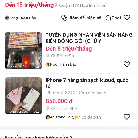
Đến 15 triệu/tháng
Quận 11
(
P. Hòa Bình
mới)
Bấm để hiện số
Chat
Tăng Thoại Hào
TUYỂN DỤNG NHÂN VIÊN BÁN HÀNG
KIÊM ĐÓNG GÓI (CHỦ Y
Đến 8 triệu/tháng
Q. Đống Đa
N
Ngô Thành Đạt
1 phút trước
1
iPhone 7 hàng zin sạch icloud, quốc
tế
iPhone 7
32 GB
Còn bảo hành
850.000 đ
Q. Thanh Khê
1 phút trước
3
4.5
458
đã bán
An Trang
Bạn cần tìm
dung lượng
nào ?