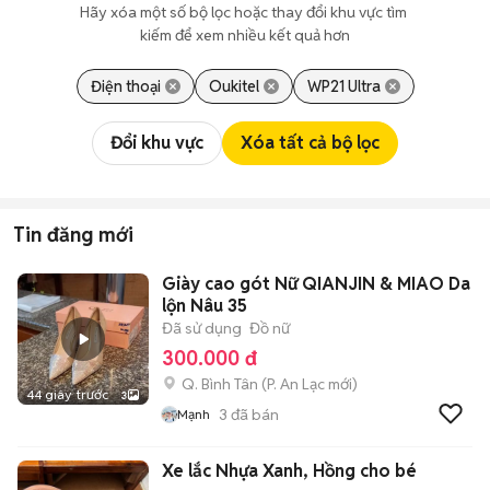
Hãy xóa một số bộ lọc hoặc thay đổi khu vực tìm 
kiếm để xem nhiều kết quả hơn
Điện thoại
Oukitel
WP21 Ultra
Đổi khu vực
Xóa tất cả bộ lọc
Tin đăng mới
Giày cao gót Nữ QIANJIN & MIAO Da
lộn Nâu 35
Đã sử dụng
Đồ nữ
300.000 đ
Q. Bình Tân
(
P. An Lạc
mới)
44 giây trước
3
3
đã bán
Mạnh
Xe lắc Nhựa Xanh, Hồng cho bé