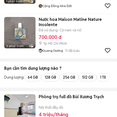
1 phút trước
5
Cộng Đồng Nhà Đất
Nước hoa Maison Matine Nature
Insolente
Đã sử dụng
Cả nam và nữ
700.000 đ
Tp Hồ Chí Minh
2 phút trước
3
11
đã bán
Quang Dương
Bạn cần tìm
dung lượng
nào ?
Dung lượng:
64 GB
128 GB
256 GB
512 GB
1 TB
2 
Phòng trọ full đồ Bùi Xương Trạch
Nội thất đầy đủ
4 triệu/tháng