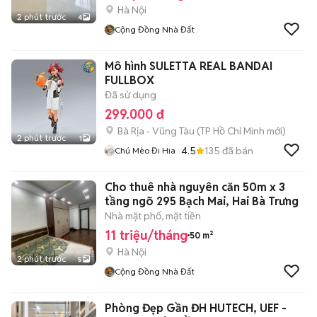
Hà Nội
2 phút trước
4
Cộng Đồng Nhà Đất
Mô hình SULETTA REAL BANDAI
FULLBOX
Đã sử dụng
299.000 đ
Bà Rịa - Vũng Tàu
(
TP Hồ Chí Minh
mới)
2 phút trước
1
4.5
135
đã bán
Chú Mèo Đi Hia
Cho thuê nhà nguyên căn 50m x 3
tầng ngõ 295 Bạch Mai, Hai Bà Trưng
Nhà mặt phố, mặt tiền
11 triệu/tháng
50 m²
Hà Nội
2 phút trước
5
Cộng Đồng Nhà Đất
Phòng Đẹp Gần ĐH HUTECH, UEF -