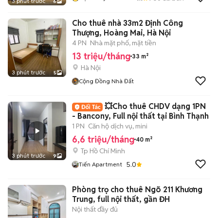
3 phút trước
6
Cho thuê nhà 33m2 Định Công
Thượng, Hoàng Mai, Hà Nội
4 PN
Nhà mặt phố, mặt tiền
13 triệu/tháng
33 m²
Hà Nội
3 phút trước
5
Cộng Đồng Nhà Đất
💥Cho thuê CHDV dạng 1PN
- Bancony, Full nội thất tại Bình Thạnh
1 PN
Căn hộ dịch vụ, mini
6,6 triệu/tháng
40 m²
Tp Hồ Chí Minh
3 phút trước
9
5.0
Tiến Apartment
Phòng trọ cho thuê Ngõ 211 Khương
Trung, full nội thất, gần ĐH
Nội thất đầy đủ