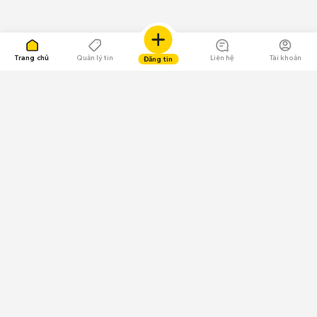
Trang chủ
Quản lý tin
Liên hệ
Tài khoản
Đăng tin
109.000 Bình chọn
Tải ứng dụng Chợ Tốt
Về Chợ Tốt
Quy chế sàn
Chính sách bảo mật
Giải quyết tranh chấp
CÔNG TY TNHH CHỢ TỐT - Người đại diện theo pháp luật:
Nguyễn Trọng Tấn; GPDKKD: 0312120782 do Sở KH & ĐT TP.HCM cấp ngày