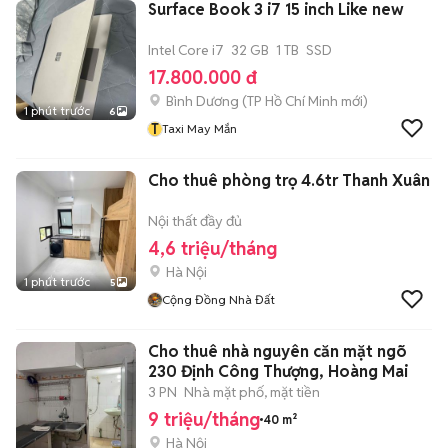
Surface Book 3 i7 15 inch Like new
Intel Core i7
32 GB
1 TB
SSD
17.800.000 đ
Bình Dương
(
TP Hồ Chí Minh
mới)
1 phút trước
6
T
Taxi May Mắn
Cho thuê phòng trọ 4.6tr Thanh Xuân
Nội thất đầy đủ
4,6 triệu/tháng
Hà Nội
1 phút trước
5
Cộng Đồng Nhà Đất
Cho thuê nhà nguyên căn mặt ngõ
230 Định Công Thượng, Hoàng Mai
3 PN
Nhà mặt phố, mặt tiền
9 triệu/tháng
40 m²
Hà Nội