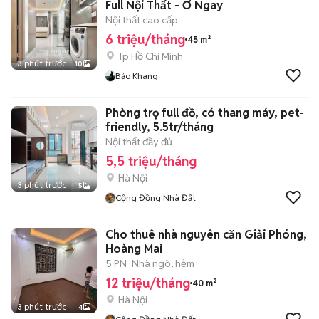
Full Nội Thất - Ở Ngay
Nội thất cao cấp
6 triệu/tháng
45 m²
Tp Hồ Chí Minh
3 phút trước
10
Bảo Khang
Phòng trọ full đồ, có thang máy, pet-
friendly, 5.5tr/tháng
Nội thất đầy đủ
5,5 triệu/tháng
Hà Nội
3 phút trước
5
Cộng Đồng Nhà Đất
Cho thuê nhà nguyên căn Giải Phóng,
Hoàng Mai
5 PN
Nhà ngõ, hẻm
12 triệu/tháng
40 m²
Hà Nội
3 phút trước
4