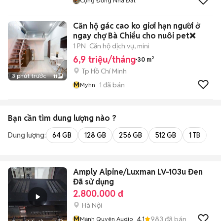
Cộng Đồng Nhà Đất
Căn hộ gác cao ko giơi hạn người ở
ngay chợ Bà Chiểu cho nuôi pet❌
1 PN
Căn hộ dịch vụ, mini
6,9 triệu/tháng
30 m²
Tp Hồ Chí Minh
3 phút trước
11
M
1
đã bán
Myhn
Bạn cần tìm
dung lượng
nào ?
Dung lượng:
64 GB
128 GB
256 GB
512 GB
1 TB
2 
Amply Alpine/Luxman LV-103u Đen
Đã sử dụng
2.800.000 đ
Hà Nội
M
4.1
983
đã bán
Mạnh Quyên Audio