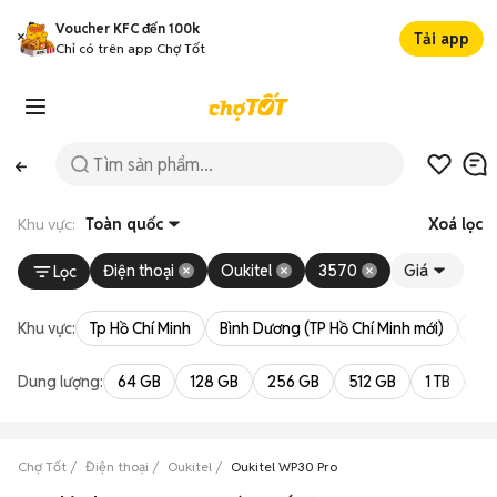
Voucher KFC đến 100k
Tải app
Chỉ có trên app Chợ Tốt
Khu vực:
Toàn quốc
Xoá lọc
Điện thoại
Oukitel
3570
Giá
Lọc
Khu vực:
Tp Hồ Chí Minh
Bình Dương (TP Hồ Chí Minh mới)
Bà 
Dung lượng:
64 GB
128 GB
256 GB
512 GB
1 TB
2 
Chợ Tốt
Điện thoại
Oukitel
Oukitel WP30 Pro