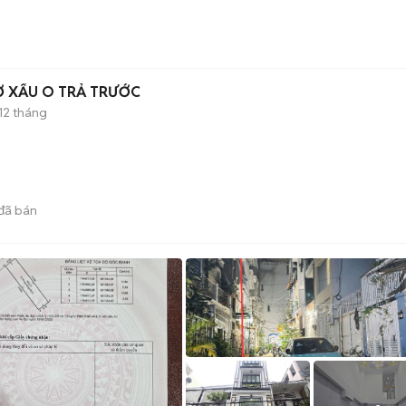
15PM256GB NỢ XẤU O TRẢ TRƯỚC
12 tháng
đã bán