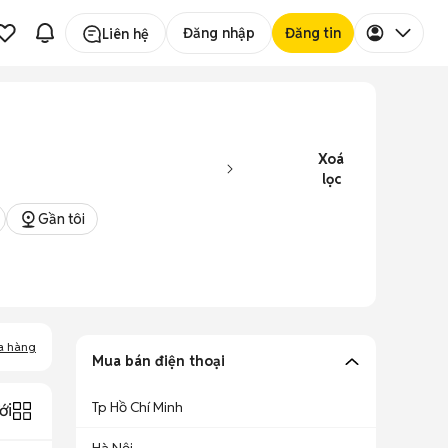
Đăng nhập
Đăng tin
Liên hệ
Xoá
lọc
Gần tôi
a hàng
Mua bán điện thoại
Tp Hồ Chí Minh
ới