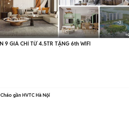
+
2
11
 GIÁ CHỈ TỪ 4.5TR TẶNG 6th WIFI
g Cháo gần HVTC Hà Nội