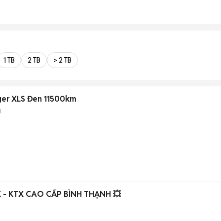
1 TB
2 TB
> 2 TB
ger XLS Đen 11500km
g
 - KTX CAO CẤP BÌNH THẠNH 💥