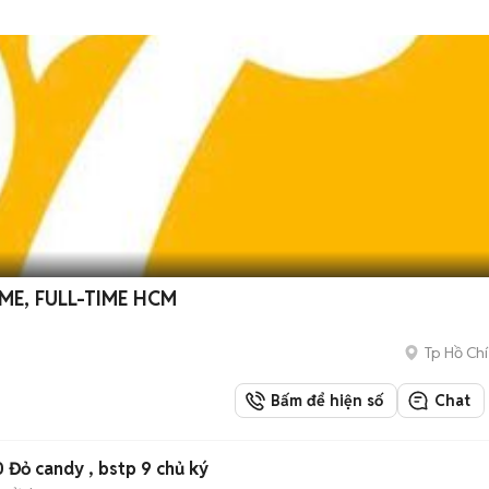
ME, FULL-TIME HCM
Tp Hồ Chí
Bấm để hiện số
Chat
 Đỏ candy , bstp 9 chủ ký