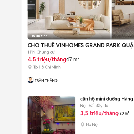
Tin ưu tiên
CHO THUÊ VINHOMES GRAND PARK QUẬN 9
1 PN
Chung cư
4,5 triệu/tháng
47 m²
Tp Hồ Chí Minh
TRẦN THẮNG
căn hộ mini đường Hàn
Nội thất đầy đủ
3,5 triệu/tháng
20 m²
Hà Nội