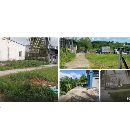
+
2
9
)