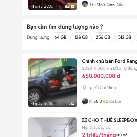
Tên Chưa Cung Cấp
41 giây trước
3
Bạn cần tìm
dung lượng
nào ?
Dung lượng:
64 GB
128 GB
256 GB
512 GB
Chính chủ bán Ford Ran
2023
11.500 km
Dầu
Tự độn
650.000.000 đ
Tp Hồ Chí Minh
5.0
2
đã bán
Kha
41 giây trước
7
💥 CHO THUÊ SLEEPBOX
Nội thất đầy đủ
2 triệu/tháng
30 m²