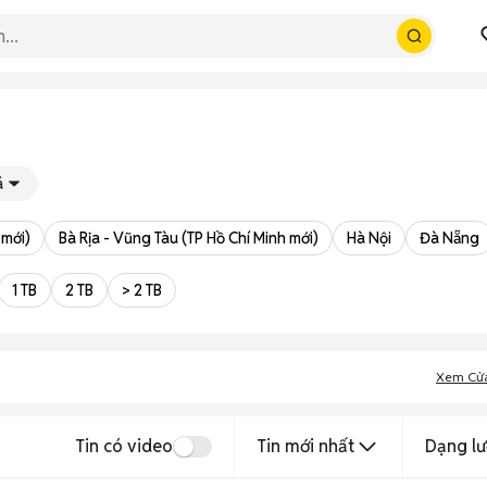
á
 mới)
Bà Rịa - Vũng Tàu (TP Hồ Chí Minh mới)
Hà Nội
Đà Nẵng
1 TB
2 TB
> 2 TB
Xem Cử
Tin có video
Tin mới nhất
Dạng lư