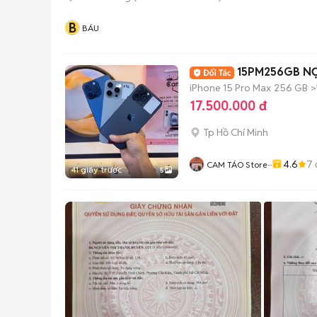
B
BÁU
iPhone 15 Pro Max
256 GB
>
17.500.000 đ
Tp Hồ Chí Minh
4.6
7
CAM TÁO Store···
41 giây trước
5