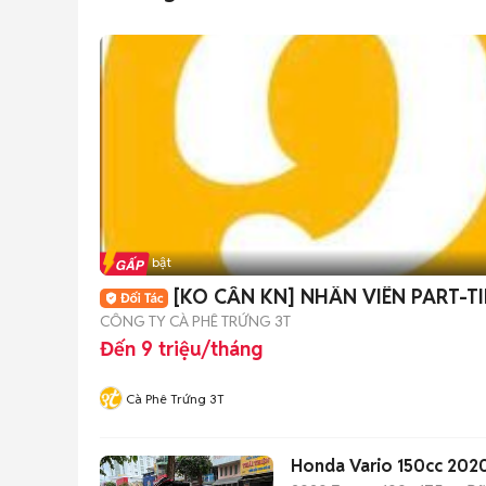
Tin nổi bật
[KO CẦN KN] NHÂN VIÊN PART-TI
CÔNG TY CÀ PHÊ TRỨNG 3T
Đến 9 triệu/tháng
Cà Phê Trứng 3T
Honda Vario 150cc 2020