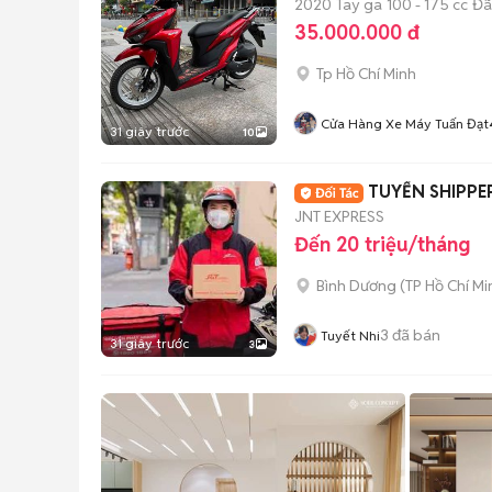
2020
Tay ga
100 - 175 cc
Đã
35.000.000 đ
Tp Hồ Chí Minh
Cửa Hàng Xe Máy Tuấn Đạt
31 giây trước
10
TUYỂN SHIPPE
JNT EXPRESS
Đến 20 triệu/tháng
Bình Dương
(
TP Hồ Chí Mi
3
đã bán
Tuyết Nhi
31 giây trước
3