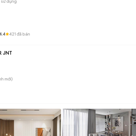
 sử dụng
4.4
421
đã bán
R JNT
nh
mới)