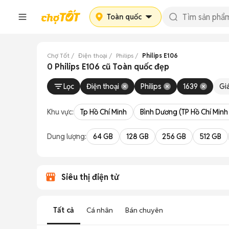
Toàn quốc
Chợ Tốt
Điện thoại
Philips
Philips E106
0 Philips E106 cũ Toàn quốc đẹp
Lọc
Điện thoại
Philips
1639
Gi
Khu vực:
Tp Hồ Chí Minh
Bình Dương (TP Hồ Chí Minh
Dung lượng:
64 GB
128 GB
256 GB
512 GB
Siêu thị điện tử
Tất cả
Cá nhân
Bán chuyên