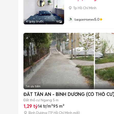
Tp Hồ Chí Minh
5.0
SaigonHomes
41 giây trước
10
Tin ưu tiên
ĐẤT TÂN AN - BÌNH DƯƠNG (CÓ THỔ CƯ
Đất thổ cư
Ngang 5 m
1,29 tỷ
14 tr/m²
95 m²
Bình Dương
(
TP Hồ Chí Minh
mới)