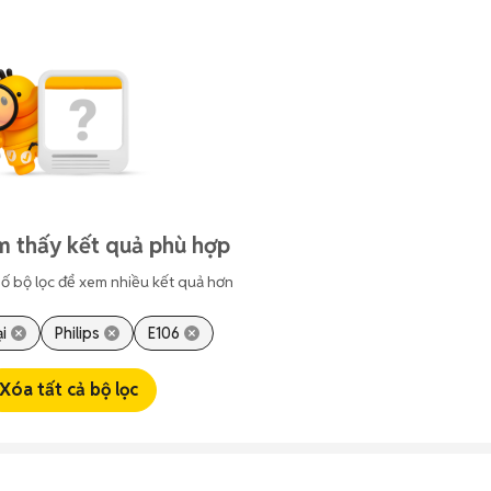
m thấy kết quả phù hợp
ố bộ lọc để xem nhiều kết quả hơn
i
Philips
E106
Xóa tất cả bộ lọc