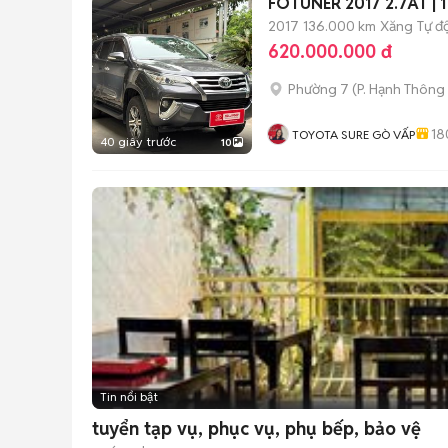
FOTUNER 2017 2.7AT | 1 
2017
136.000 km
Xăng
Tự đ
620.000.000 đ
Phường 7
(
P. Hạnh Thông
18
TOYOTA SURE GÒ VẤP
40 giây trước
10
Tin nổi bật
tuyển tạp vụ, phục vụ, phụ bếp, bảo vệ