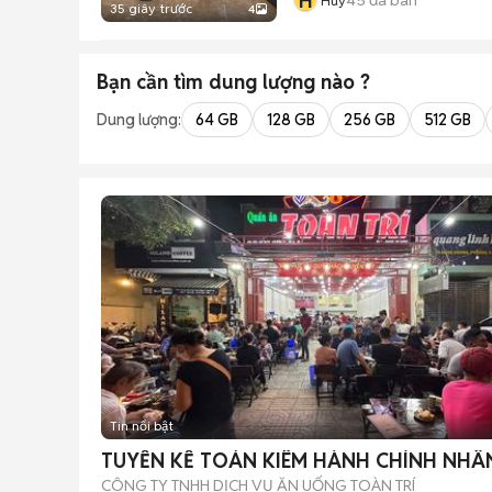
H
Huy
35 giây trước
4
Bạn cần tìm
dung lượng
nào ?
Dung lượng:
64 GB
128 GB
256 GB
512 GB
Tin nổi bật
TUYỂN KẾ TOÁN KIÊM HÀNH CHÍNH NHÂ
CÔNG TY TNHH DỊCH VỤ ĂN UỐNG TOÀN TRÍ