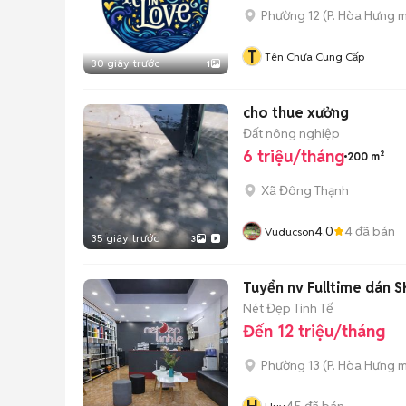
Phường 12
(
P. Hòa Hưng
m
T
Tên Chưa Cung Cấp
30 giây trước
1
cho thue xưởng
Đất nông nghiệp
6 triệu/tháng
200 m²
Xã Đông Thạnh
4.0
4
đã bán
Vuducson
35 giây trước
3
Tuyển nv Fulltime dán S
Nét Đẹp Tinh Tế
Đến 12 triệu/tháng
Phường 13
(
P. Hòa Hưng
m
45
đã bán