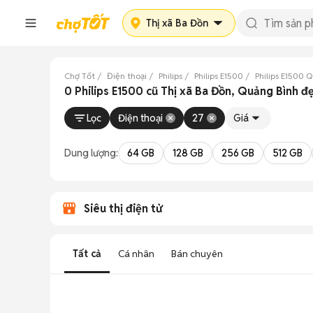
Thị xã Ba Đồn
Chợ Tốt
Điện thoại
Philips
Philips E1500
Philips E1500 
0 Philips E1500 cũ Thị xã Ba Đồn, Quảng Bình đ
Lọc
Điện thoại
27
Giá
Dung lượng:
64 GB
128 GB
256 GB
512 GB
Siêu thị điện tử
Tất cả
Cá nhân
Bán chuyên