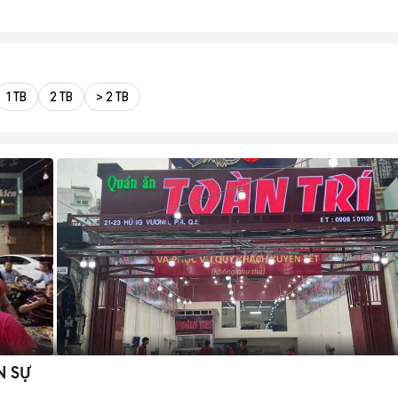
1 TB
2 TB
> 2 TB
N SỰ