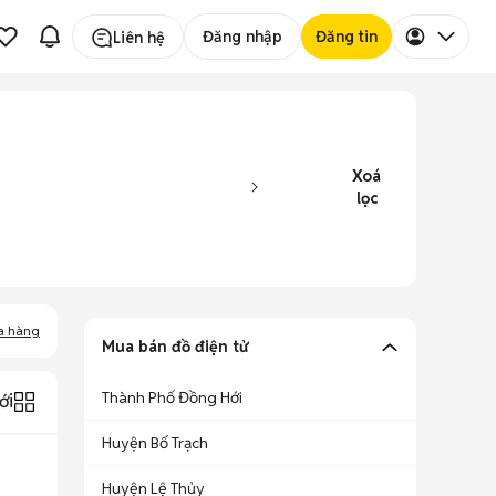
Đăng nhập
Đăng tin
Liên hệ
Xoá
lọc
a hàng
Mua bán đồ điện tử
Thành Phố Đồng Hới
ới
Huyện Bố Trạch
Huyện Lệ Thủy