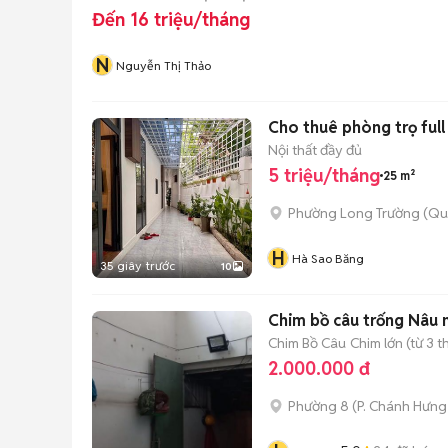
Đến 16 triệu/tháng
N
Nguyễn Thị Thảo
Cho thuê phòng trọ full 
Nội thất đầy đủ
5 triệu/tháng
25 m²
Phường Long Trường (Qu
H
Hà Sao Băng
35 giây trước
10
Chim bồ câu trống Nâu 
Chim Bồ Câu
Chim lớn (từ 3 t
2.000.000 đ
Phường 8
(
P. Chánh Hưng