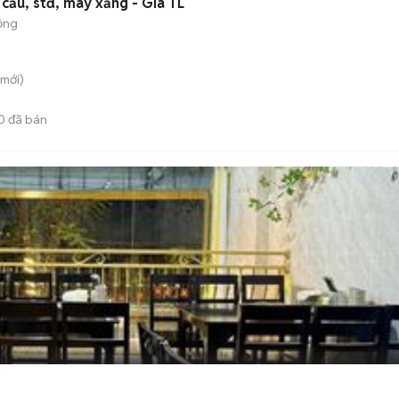
cầu, stđ, máy xăng - Giá TL
ộng
mới)
0
đã bán