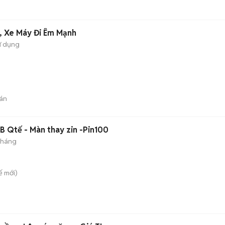
, Xe Máy Đi Êm Mạnh
ử dụng
án
B Qtế - Màn thay zin -Pin100
 tháng
ế
mới)