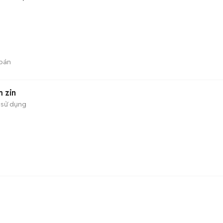
bán
m zin
 sử dụng