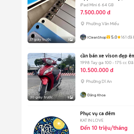
iPad Mini 6
64 GB
7.500.000 đ
Phường Văn Miếu
5.0
161
đã 
ICleanShop
17 giây trước
3
cần bán xe vison đẹp ê
1998
Tay ga
100 - 175 cc
Đã
10.500.000 đ
Phường Dĩ An
Đăng Khoa
30 giây trước
5
Phục vụ ca đêm
KAT IN LOVE
Đến 10 triệu/tháng