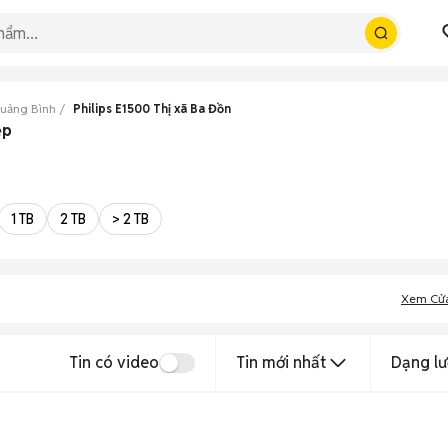
Quảng Bình
Philips E1500 Thị xã Ba Đồn
ẹp
1 TB
2 TB
> 2 TB
Xem Cử
Tin có video
Tin mới nhất
Dạng lư