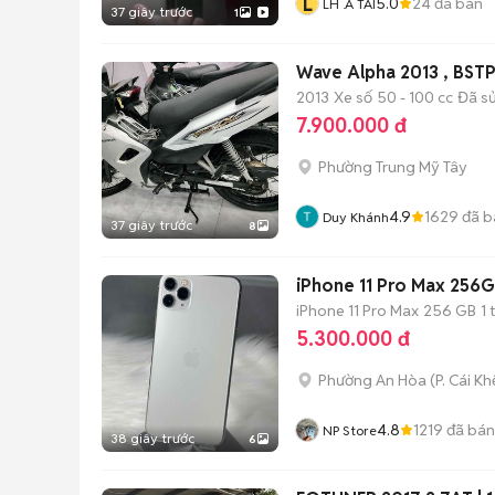
L
5.0
24
đã bán
LH .A TAI
37 giây trước
1
Wave Alpha 2013 , BSTP
2013
Xe số
50 - 100 cc
Đã s
7.900.000 đ
Phường Trung Mỹ Tây
4.9
1629
đã b
Duy Khánh
37 giây trước
8
iPhone 11 Pro Max 256G
iPhone 11 Pro Max
256 GB
1
5.300.000 đ
Phường An Hòa
(
P. Cái Kh
4.8
1219
đã bán
NP Store
38 giây trước
6