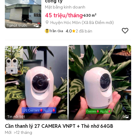
công ty
Mặt bằng kinh doanh
45 triệu/tháng
630 m²
Huyện Hóc Môn
(
Xã Bà Điểm
mới)
1 phút trước
4
T
4.0
2
đã bán
Trần Gia
Tin nổi bật
2
Cần thanh lý 27 CAMERA VNPT + Thẻ nhớ 64GB
Mới
>12 tháng