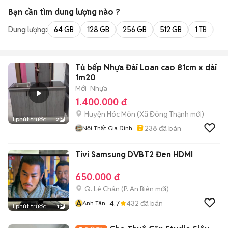
Bạn cần tìm
dung lượng
nào ?
Dung lượng:
64 GB
128 GB
256 GB
512 GB
1 TB
2 
Tủ bếp Nhựa Đài Loan cao 81cm x dài
1m20
Mới
Nhựa
1.400.000 đ
Huyện Hóc Môn
(
Xã Đông Thạnh
mới)
1 phút trước
2
238
đã bán
Nội Thất Gia Đinh
Tivi Samsung DVBT2 Đen HDMI
650.000 đ
Q. Lê Chân
(
P. An Biên
mới)
A
4.7
432
đã bán
Anh Tân
1 phút trước
1