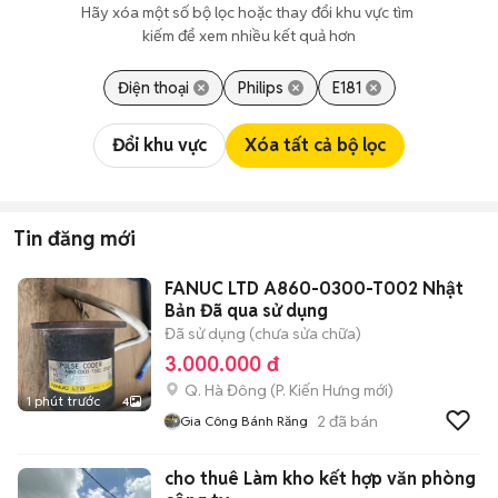
Hãy xóa một số bộ lọc hoặc thay đổi khu vực tìm 
kiếm để xem nhiều kết quả hơn
Điện thoại
Philips
E181
Đổi khu vực
Xóa tất cả bộ lọc
Tin đăng mới
FANUC LTD A860-0300-T002 Nhật
Bản Đã qua sử dụng
Đã sử dụng (chưa sửa chữa)
3.000.000 đ
Q. Hà Đông
(
P. Kiến Hưng
mới)
1 phút trước
4
2
đã bán
Gia Công Bánh Răng
cho thuê Làm kho kết hợp văn phòng