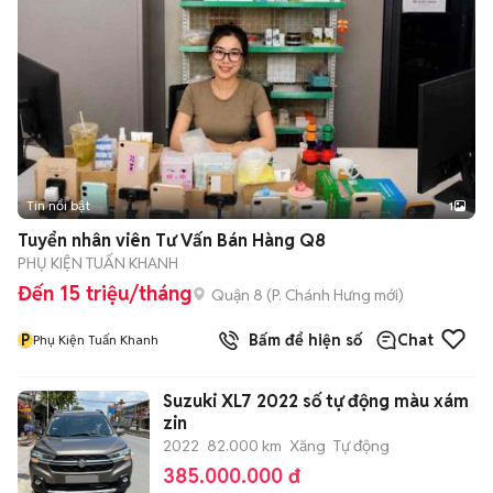
Tin nổi bật
1
Tuyển nhân viên Tư Vấn Bán Hàng Q8
PHỤ KIỆN TUẤN KHANH
Đến 15 triệu/tháng
Quận 8
(
P. Chánh Hưng
mới)
P
Bấm để hiện số
Chat
Phụ Kiện Tuấn Khanh
Suzuki XL7 2022 số tự động màu xám
zin
2022
82.000 km
Xăng
Tự động
385.000.000 đ