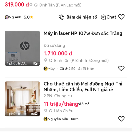
319.000 đ
Q. Bình Tân
(
P. An Lạc
mới)
5.0
Bấm để hiện số
Chat
Ng Anh
Máy in laser HP 107w Đơn sắc Trắng
Đã sử dụng
1.710.000 đ
Q. Bình Tân
(
P. Bình Trị Đông
mới)
1 phút trước
1
M
4
đã bán
Máy In Cũ Giá Rẻ
Cho thuê căn hộ Mới đường Ngô Thì
Nhậm, Liên Chiểu, Full NT giá rẻ
2 PN
Chung cư
11 triệu/tháng
63 m²
Q. Liên Chiểu
1 phút trước
10
N
Nguyễn Văn Thạch