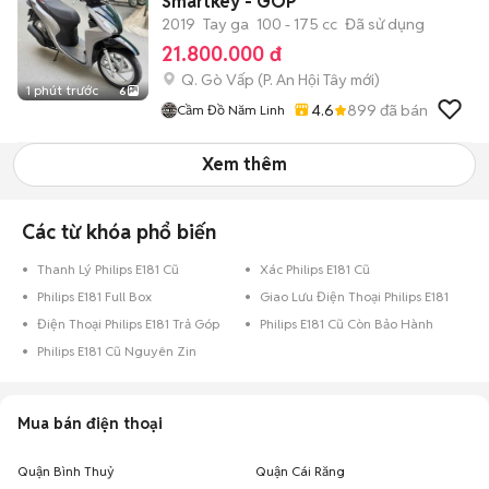
Smartkey - GÓP
2019
Tay ga
100 - 175 cc
Đã sử dụng
21.800.000 đ
Q. Gò Vấp
(
P. An Hội Tây
mới)
1 phút trước
6
4.6
899
đã bán
Cầm Đồ Năm Linh
Xem thêm
Các từ khóa phổ biến
Thanh Lý Philips E181 Cũ
Xác Philips E181 Cũ
Philips E181 Full Box
Giao Lưu Điện Thoại Philips E181
Điện Thoại Philips E181 Trả Góp
Philips E181 Cũ Còn Bảo Hành
Philips E181 Cũ Nguyên Zin
Mua bán điện thoại
Quận Bình Thuỷ
Quận Cái Răng