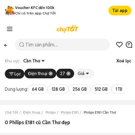
Voucher KFC đến 100k
Tải app
Chỉ có trên app Chợ Tốt
Khu vực:
Cần Thơ
Xoá lọc
Điện thoại
27
Giá
Lọc
Dung lượng:
64 GB
128 GB
256 GB
512 GB
1 TB
2 
Chợ Tốt
Điện thoại
Philips
Philips E181
Philips E181 Cần Thơ
0 Philips E181 cũ Cần Thơ đẹp