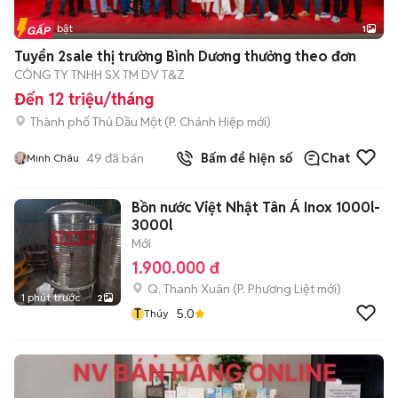
Tin nổi bật
1
Tuyển 2sale thị trường Bình Dương thưởng theo đơn
CÔNG TY TNHH SX TM DV T&Z
Đến 12 triệu/tháng
Thành phố Thủ Dầu Một
(
P. Chánh Hiệp
mới)
49
đã bán
Bấm để hiện số
Chat
Minh Châu
Bồn nước Việt Nhật Tân Á Inox 1000l-
3000l
Mới
1.900.000 đ
Q. Thanh Xuân
(
P. Phương Liệt
mới)
1 phút trước
2
T
5.0
Thúy