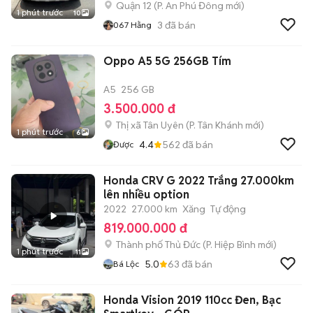
Quận 12
(
P. An Phú Đông
mới)
1 phút trước
10
3
đã bán
067 Hằng
Oppo A5 5G 256GB Tím
A5
256 GB
3.500.000 đ
Thị xã Tân Uyên
(
P. Tân Khánh
mới)
1 phút trước
6
4.4
562
đã bán
Được
Honda CRV G 2022 Trắng 27.000km
lên nhiều option
2022
27.000 km
Xăng
Tự động
819.000.000 đ
Thành phố Thủ Đức
(
P. Hiệp Bình
mới)
1 phút trước
11
5.0
63
đã bán
Bá Lộc
Honda Vision 2019 110cc Đen, Bạc