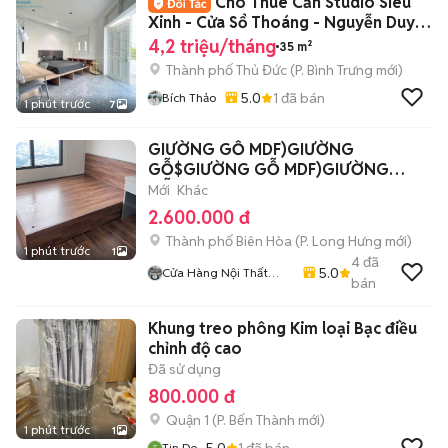
Cho Thuê Căn Studio Siêu
Xinh - Cửa Sổ Thoáng - Nguyễn Duy
Trinh, Q2
4,2 triệu/tháng
35 m²
Thành phố Thủ Đức
(
P. Bình Trưng
mới)
5.0
1
đã bán
Bích Thảo
1 phút trước
7
GIƯỜNG GỖ MDF)GIƯỜNG
GỖ$GIƯỜNG GỖ MDF)GIƯỜNG
GỖ$~#
Mới
Khác
2.600.000 đ
Thành phố Biên Hòa
(
P. Long Hưng
mới)
1 phút trước
1
4
đã
5.0
Cửa Hàng Nội Thất
bán
Lâm Gia
Khung treo phông Kim loại Bạc điều
chỉnh độ cao
Đã sử dụng
800.000 đ
Quận 1
(
P. Bến Thành
mới)
1 phút trước
1
5.0
1
đã bán
Tin Do