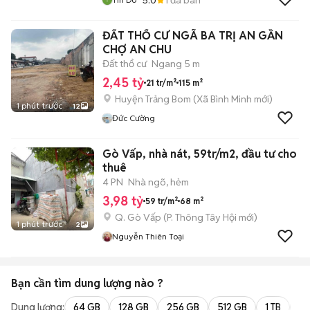
ĐẤT THỔ CƯ NGÃ BA TRỊ AN GẦN
CHỢ AN CHU
Đất thổ cư
Ngang 5 m
2,45 tỷ
21 tr/m²
115 m²
Huyện Trảng Bom
(
Xã Bình Minh
mới)
1 phút trước
12
Đức Cường
Gò Vấp, nhà nát, 59tr/m2, đầu tư cho
thuê
4 PN
Nhà ngõ, hẻm
3,98 tỷ
59 tr/m²
68 m²
Q. Gò Vấp
(
P. Thông Tây Hội
mới)
1 phút trước
2
Nguyễn Thiên Toại
Bạn cần tìm
dung lượng
nào ?
Dung lượng:
64 GB
128 GB
256 GB
512 GB
1 TB
2 