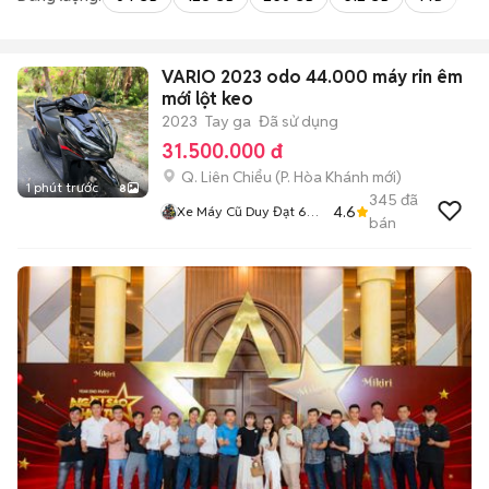
VARIO 2023 odo 44.000 máy rin êm
mới lột keo
2023
Tay ga
Đã sử dụng
31.500.000 đ
Q. Liên Chiểu
(
P. Hòa Khánh
mới)
1 phút trước
8
345
đã
4.6
Xe Máy Cũ Duy Đạt 66
bán
Nguyễn Khuyến