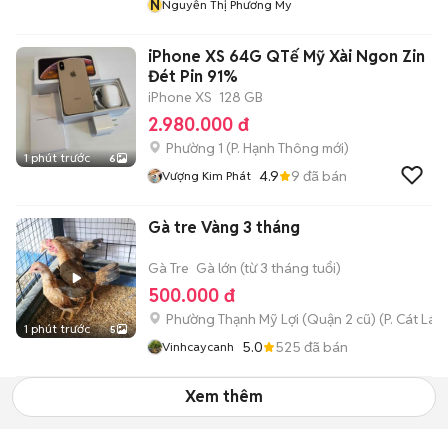
N
Nguyễn Thị Phương My
iPhone XS 64G QTế Mỹ Xài Ngon Zin
Đét Pin 91%
iPhone XS
128 GB
2.980.000 đ
Phường 1
(
P. Hạnh Thông
mới)
1 phút trước
6
4.9
9
đã bán
Vượng Kim Phát
Gà tre Vàng 3 tháng
Gà Tre
Gà lớn (từ 3 tháng tuổi)
500.000 đ
Phường Thạnh Mỹ Lợi (Quận 2 cũ)
(
P. Cát Lái
m
1 phút trước
5
5.0
525
đã bán
Vinhcaycanh
Xem thêm