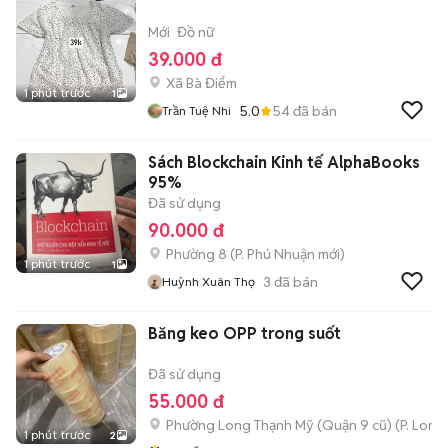
Mới
Đồ nữ
39.000 đ
Xã Bà Điểm
1 phút trước
1
5.0
54
đã bán
Trần Tuệ Nhi
Sách Blockchain Kinh tế AlphaBooks
95%
Đã sử dụng
90.000 đ
Phường 8
(
P. Phú Nhuận
mới)
1 phút trước
1
3
đã bán
Huỳnh Xuân Thọ
Băng keo OPP trong suốt
Đã sử dụng
55.000 đ
Phường Long Thạnh Mỹ (Quận 9 cũ)
(
P. Long
1 phút trước
2