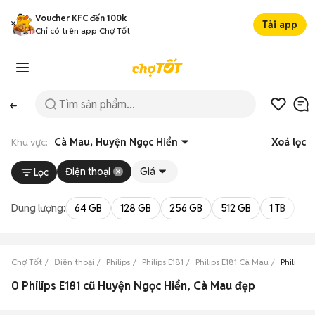
Voucher KFC đến 100k
Tải app
Chỉ có trên app Chợ Tốt
Khu vực:
Cà Mau, Huyện Ngọc Hiển
Xoá lọc
Điện thoại
Giá
Lọc
Dung lượng:
64 GB
128 GB
256 GB
512 GB
1 TB
2 
Chợ Tốt
Điện thoại
Philips
Philips E181
Philips E181 Cà Mau
Philips 
0 Philips E181 cũ Huyện Ngọc Hiển, Cà Mau đẹp