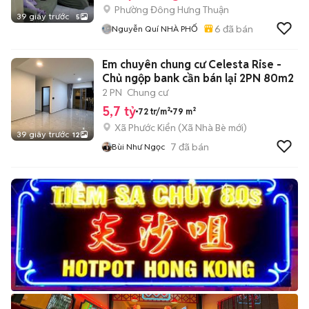
Phường Đông Hưng Thuận
39 giây trước
5
6
đã bán
Nguyễn Quí NHÀ PHỐ
Em chuyên chung cư Celesta Rise -
Chủ ngộp bank cần bán lại 2PN 80m2
2 PN
Chung cư
5,7 tỷ
72 tr/m²
79 m²
Xã Phước Kiển
(
Xã Nhà Bè
mới)
39 giây trước
12
7
đã bán
Bùi Như Ngọc