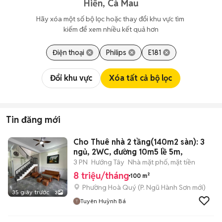
Hiển, Cà Mau
Hãy xóa một số bộ lọc hoặc thay đổi khu vực tìm 
kiếm để xem nhiều kết quả hơn
Điện thoại
Philips
E181
Đổi khu vực
Xóa tất cả bộ lọc
Tin đăng mới
Cho Thuê nhà 2 tầng(140m2 sàn): 3
ngủ, 2WC, đường 10m5 lề 5m,
3 PN
Hướng Tây
Nhà mặt phố, mặt tiền
8 triệu/tháng
100 m²
Phường Hoà Quý
(
P. Ngũ Hành Sơn
mới)
35 giây trước
3
Tuyên Huỳnh Bá