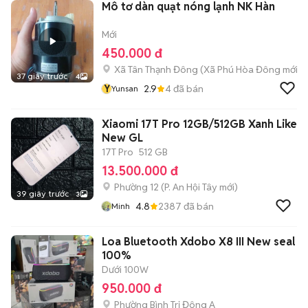
Mô tơ dàn quạt nóng lạnh NK Hàn
Mới
450.000 đ
Xã Tân Thạnh Đông
(
Xã Phú Hòa Đông
mới)
37 giây trước
4
Y
2.9
4
đã bán
Yunsan
Xiaomi 17T Pro 12GB/512GB Xanh Like
New GL
17T Pro
512 GB
13.500.000 đ
Phường 12
(
P. An Hội Tây
mới)
39 giây trước
3
4.8
2387
đã bán
Minh
Loa Bluetooth Xdobo X8 III New seal
100%
Dưới 100W
950.000 đ
Phường Bình Trị Đông A