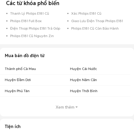
Các từ khóa phổ biến
Thanh Lý Philips E181 Cũ
Xác Philips E181 Cũ
Philips E181 Full Box
Giao Lưu Điện Thoại Philips E181
Điện Thoại Philips E181 Trả Góp
Philips E181 Cũ Còn Bảo Hành
Philips E181 Cũ Nguyên Zin
Mua bán đồ điện tử
Thành phố Cà Mau
Huyện Cái Nước
Huyện Đầm Dơi
Huyện Năm Căn
Huyện Phú Tân
Huyện Thới Bình
Xem thêm
Tiện ích