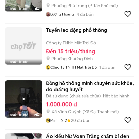
Phường Phú Trung
(
P. Tân Phú
mới)
1 phút trước
1
4
đã bán
Lượng Hoàng
Tuyển lao động phổ thông
Công ty TNHH Mặt Trời Đỏ
Đến 15 triệu/tháng
Phường Khương Đình
1 phút trước
C
1
đã bán
Công Ty TNHH Mặt Trời Đỏ
Đồng hồ thông mình chuyên sức khỏe,
đo đường huyết
Đã sử dụng (chưa sửa chữa)
Hết bảo hành
1.000.000 đ
Xã Vĩnh Quỳnh
(
Xã Đại Thanh
mới)
1 phút trước
2
M
2.2
20
đã bán
Minh
Áo kiểu Nữ Voan Trắng chấm bi đen