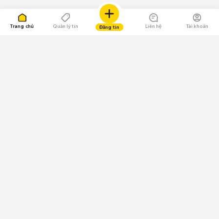
Trang chủ
Quản lý tin
Liên hệ
Tài khoản
Đăng tin
109.000 Bình chọn
Tải ứng dụng Chợ Tốt
Về Chợ Tốt
Quy chế sàn
Chính sách bảo mật
Giải quyết tranh chấp
CÔNG TY TNHH CHỢ TỐT - Người đại diện theo pháp luật:
Nguyễn Trọng Tấn; GPDKKD: 0312120782 do Sở KH & ĐT TP.HCM cấp ngày
11/01/2013;
GPMXH: 185/GP-BTTTT do Bộ Thông tin và Truyền thông
cấp ngày 09/07/2024 - Chịu trách nhiệm
nội dung: Trần Hoàng Ly.
Chính sách sử dụng