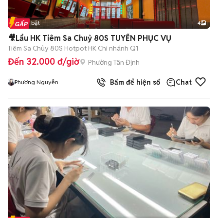
Tin nổi bật
4
🎥Lẩu HK Tiêm Sa Chuỷ 80S TUYỂN PHỤC VỤ
Tiêm Sa Chủy 80S Hotpot HK Chi nhánh Q1
Đến 32.000 đ/giờ
Phường Tân Định
Bấm để hiện số
Chat
Phương Nguyễn