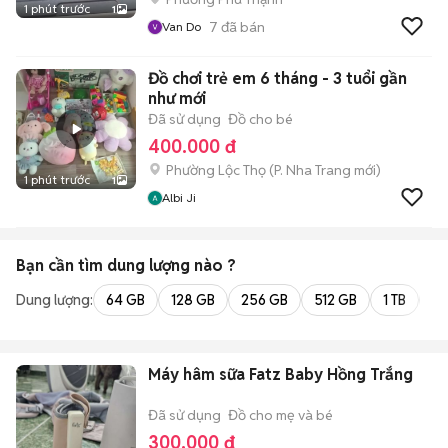
1 phút trước
1
7
đã bán
Van Do
Đồ chơi trẻ em 6 tháng - 3 tuổi gần
như mới
Đã sử dụng
Đồ cho bé
400.000 đ
Phường Lộc Thọ
(
P. Nha Trang
mới)
1 phút trước
1
Albi Ji
Bạn cần tìm
dung lượng
nào ?
Dung lượng:
64 GB
128 GB
256 GB
512 GB
1 TB
2 
Máy hâm sữa Fatz Baby Hồng Trắng
Đã sử dụng
Đồ cho mẹ và bé
300.000 đ