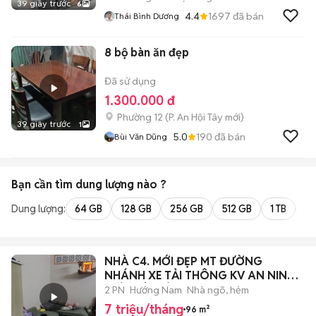
39 giây trước
6
4.4
1697
đã bán
Thái Bình Dương
8 bộ bàn ăn đẹp
Đã sử dụng
1.300.000 đ
Phường 12
(
P. An Hội Tây
mới)
39 giây trước
1
5.0
190
đã bán
Bùi Văn Dũng
Bạn cần tìm
dung lượng
nào ?
Dung lượng:
64 GB
128 GB
256 GB
512 GB
1 TB
2 
NHÀ C4. MỚI ĐẸP MT ĐƯỜNG
NHÁNH XE TẢI THÔNG KV AN NINH
GIÁP TÂN BÌNH
2 PN
Hướng Nam
Nhà ngõ, hẻm
7 triệu/tháng
96 m²