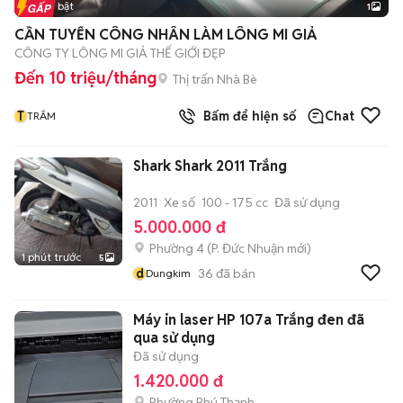
Tin nổi bật
1
CẦN TUYỂN CÔNG NHÂN LÀM LÔNG MI GIẢ
CÔNG TY LÔNG MI GIẢ THẾ GIỚI ĐẸP
Đến 10 triệu/tháng
Thị trấn Nhà Bè
T
Bấm để hiện số
Chat
TRÂM
Shark Shark 2011 Trắng
2011
Xe số
100 - 175 cc
Đã sử dụng
5.000.000 đ
Phường 4
(
P. Đức Nhuận
mới)
1 phút trước
5
d
36
đã bán
Dungkim
Máy in laser HP 107a Trắng đen đã
qua sử dụng
Đã sử dụng
1.420.000 đ
Phường Phú Thạnh