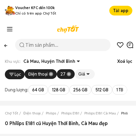
Voucher KFC đến 100k
Tải app
Chỉ có trên app Chợ Tốt
Khu vực:
Cà Mau, Huyện Thới Bình
Xoá lọc
Điện thoại
27
Giá
Lọc
Dung lượng:
64 GB
128 GB
256 GB
512 GB
1 TB
2 
Chợ Tốt
Điện thoại
Philips
Philips E181
Philips E181 Cà Mau
Philips 
0 Philips E181 cũ Huyện Thới Bình, Cà Mau đẹp