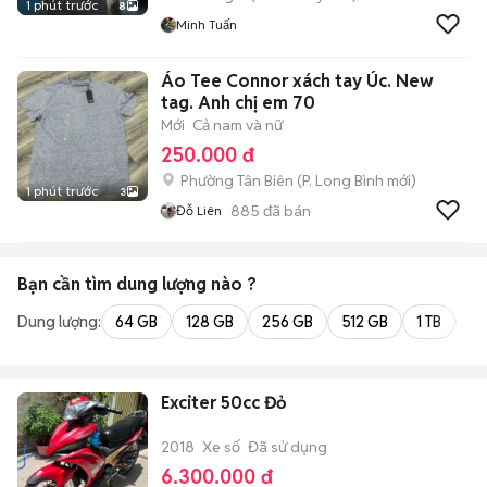
1 phút trước
8
Minh Tuấn
Áo Tee Connor xách tay Úc. New
tag. Anh chị em 70
Mới
Cả nam và nữ
250.000 đ
Phường Tân Biên
(
P. Long Bình
mới)
1 phút trước
3
885
đã bán
Đỗ Liên
Bạn cần tìm
dung lượng
nào ?
Dung lượng:
64 GB
128 GB
256 GB
512 GB
1 TB
2 
Exciter 50cc Đỏ
2018
Xe số
Đã sử dụng
6.300.000 đ