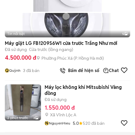
Tin nổi bật
5
Máy giặt LG FB1209S6W1 cửa trước Trắng Như mới
Đã sử dụng
Cửa trước (lồng ngang)
4.500.000 đ
Phường Phúc Xá
(
P. Hồng Hà
mới)
Q
3
đã bán
Bấm để hiện số
Chat
Quỳnh
Máy lọc không khí Mitsubishi Vàng
đồng
Đã sử dụng
1.550.000 đ
Xã Vĩnh Lộc A
2 phút trước
3
N
5.0
520
đã bán
NguyenHieu