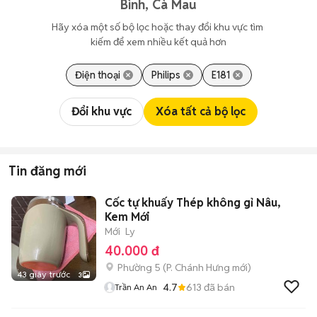
Bình, Cà Mau
Hãy xóa một số bộ lọc hoặc thay đổi khu vực tìm 
kiếm để xem nhiều kết quả hơn
Điện thoại
Philips
E181
Đổi khu vực
Xóa tất cả bộ lọc
Tin đăng mới
Cốc tự khuấy Thép không gỉ Nâu,
Kem Mới
Mới
Ly
40.000 đ
Phường 5
(
P. Chánh Hưng
mới)
43 giây trước
3
4.7
613
đã bán
Trần An An