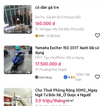
có đàn gà tre
Gà Tre
Gà lớn (từ 3 tháng tuổi)
160.000 đ
Xã Ngọc Mỹ
(
Xã Kiều Phú
mới)
2 phút trước
1
v
12
đã bán
Vinh
Yamaha Exciter 150 2017 Xanh Đã sử
dụng
2017
Tay côn/Moto
Đã sử dụng
17.500.000 đ
Phường Phú Thạnh
2 phút trước
6
12367
đã
4.6
Cửa Hàng
bán
Tuanduy
Cho Thuê Phòng Rộng 30M2_Ngay
Ngã Tư Bốn Xã_Ở Được 4 Người
3,9 triệu/tháng
30 m²