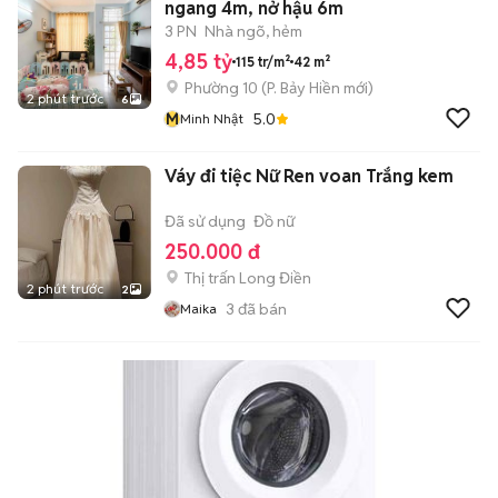
ngang 4m, nở hậu 6m
3 PN
Nhà ngõ, hẻm
4,85 tỷ
115 tr/m²
42 m²
Phường 10
(
P. Bảy Hiền
mới)
2 phút trước
6
M
5.0
Minh Nhật
Váy đi tiệc Nữ Ren voan Trắng kem
Đã sử dụng
Đồ nữ
250.000 đ
Thị trấn Long Điền
2 phút trước
2
3
đã bán
Maika