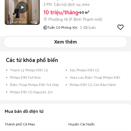
2 PN
Căn hộ dịch vụ, mini
10 triệu/tháng
60 m²
Phường 14
(
P. Bình Thạnh
mới)
2 phút trước
12
2
đã bán
Tuấn Có Phòng Xịn
Xem thêm
Các từ khóa phổ biến
Thanh Lý Philips E181 Cũ
Xác Philips E181 Cũ
Philips E181 Full Box
Giao Lưu Điện Thoại Philips E181
Điện Thoại Philips E181 Trả Góp
Philips E181 Cũ Còn Bảo Hành
Philips E181 Cũ Nguyên Zin
Mua bán đồ điện tử
Thành phố Cà Mau
Huyện Cái Nước