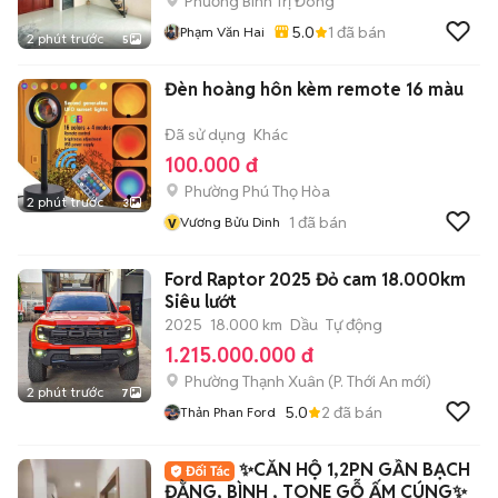
Phường Bình Trị Đông
5.0
1
đã bán
Phạm Văn Hai
2 phút trước
5
Đèn hoàng hôn kèm remote 16 màu
Đã sử dụng
Khác
100.000 đ
Phường Phú Thọ Hòa
2 phút trước
3
v
1
đã bán
Vương Bửu Dinh
Ford Raptor 2025 Đỏ cam 18.000km
Siêu lướt
2025
18.000 km
Dầu
Tự động
1.215.000.000 đ
Phường Thạnh Xuân
(
P. Thới An
mới)
2 phút trước
7
5.0
2
đã bán
Thản Phan Ford
✨️CĂN HỘ 1,2PN GẦN BẠCH
ĐẰNG, BÌNH , TONE GỖ ẤM CÚNG✨️