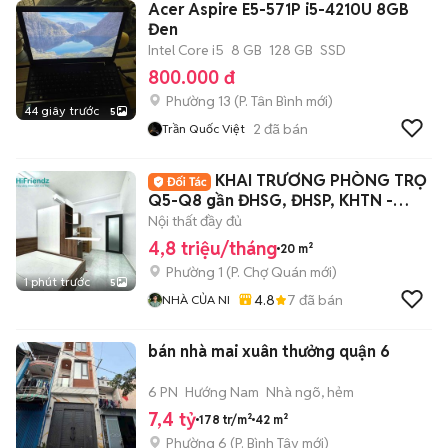
Acer Aspire E5-571P i5-4210U 8GB
Đen
Intel Core i5
8 GB
128 GB
SSD
800.000 đ
Phường 13
(
P. Tân Bình
mới)
44 giây trước
5
2
đã bán
Trần Quốc Việt
KHAI TRƯƠNG PHÒNG TRỌ
Q5-Q8 gần ĐHSG, ĐHSP, KHTN -
1,2ng ở - An ninh
Nội thất đầy đủ
4,8 triệu/tháng
20 m²
Phường 1
(
P. Chợ Quán
mới)
1 phút trước
5
4.8
7
đã bán
NHÀ CỦA NI
bán nhà mai xuân thưởng quận 6
6 PN
Hướng Nam
Nhà ngõ, hẻm
7,4 tỷ
178 tr/m²
42 m²
Phường 6
(
P. Bình Tây
mới)