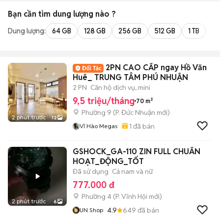
Bạn cần tìm
dung lượng
nào ?
Dung lượng:
64 GB
128 GB
256 GB
512 GB
1 TB
2 
2PN CAO CẤP ngay Hồ Văn
Huê_ TRUNG TÂM PHÚ NHUẬN
2 PN
Căn hộ dịch vụ, mini
9,5 triệu/tháng
70 m²
Phường 9
(
P. Đức Nhuận
mới)
2 phút trước
12
1
đã bán
Vĩ Hào Megas
GSHOCK_GA-110 ZIN FULL CHUẨN
HOẠT_ĐỘNG_TỐT
Đã sử dụng
Cả nam và nữ
777.000 đ
Phường 4
(
P. Vĩnh Hội
mới)
2 phút trước
6
4.9
649
đã bán
UN Shop