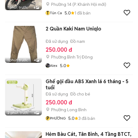
Phường 14
(
P. Khánh Hội
mới)
1 phút trước
6
T
5.0
1
đã bán
Tủn Ca
2 Quần Kaki Nam Uniqlo
Đã sử dụng
Đồ nam
250.000 đ
Phường Bình Trị Đông
1 phút trước
4
5.0
Alex
Ghế gội đầu ABS Xanh lá 6 tháng - 5
tuổi
Đã sử dụng
Đồ cho bé
250.000 đ
Phường Long Bình
2 phút trước
4
P
5.0
3
đã bán
PHƯƠNG
Hẻm Bàu Cát, Tân Bình, 4 Tầng BTCT,