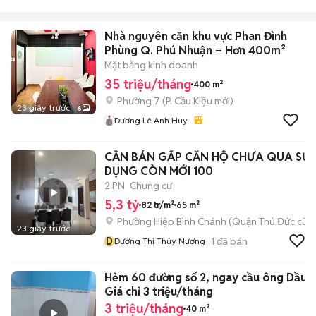
Nhà nguyên căn khu vực Phan Đình
Phùng Q. Phú Nhuận – Hơn 400m²
Mặt bằng kinh doanh
35 triệu/tháng
400 m²
Phường 7
(
P. Cầu Kiệu
mới)
23 giây trước
6
Dương Lê Anh Huy
CẦN BÁN GẤP CĂN HỘ CHƯA QUA SỬ
DỤNG CÒN MỚI 100
2 PN
Chung cư
5,3 tỷ
82 tr/m²
65 m²
Phường Hiệp Bình Chánh (Quận Thủ Đức cũ)
23 giây trước
D
1
đã bán
Dương Thị Thúy Nương
Hẻm 60 đường số 2, ngay cầu ông Dầu.
Giá chỉ 3 triệu/tháng
3 triệu/tháng
40 m²