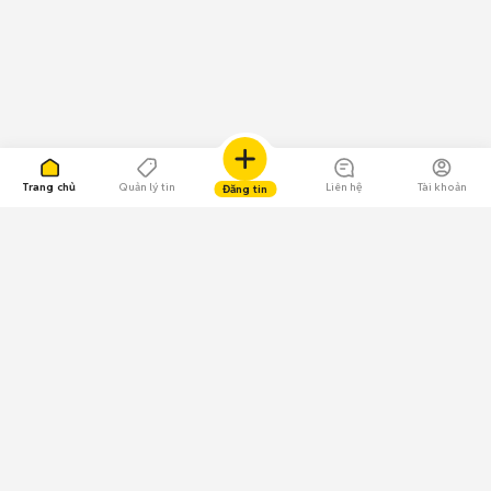
Trang chủ
Quản lý tin
Liên hệ
Tài khoản
Đăng tin
109.000 Bình chọn
Tải ứng dụng Chợ Tốt
Về Chợ Tốt
Quy chế sàn
Chính sách bảo mật
Giải quyết tranh chấp