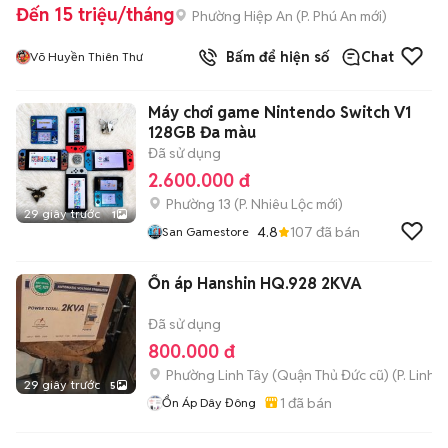
Đến 15 triệu/tháng
Phường Hiệp An
(
P. Phú An
mới)
Bấm để hiện số
Chat
Võ Huyền Thiên Thư
Máy chơi game Nintendo Switch V1
128GB Đa màu
Đã sử dụng
2.600.000 đ
Phường 13
(
P. Nhiêu Lộc
mới)
29 giây trước
1
4.8
107
đã bán
San Gamestore
Ổn áp Hanshin HQ.928 2KVA
Đã sử dụng
800.000 đ
Phường Linh Tây (Quận Thủ Đức cũ)
(
P. Linh 
29 giây trước
5
1
đã bán
Ổn Áp Dây Đông