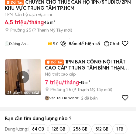
CHUYÊN CHO THUÊ CĂN HỘ 1PN/STUDIO/2PN
KHU VỰC TRUNG TÂM TP.HCM
1 PN
Căn hộ dịch vụ, mini
6,5 triệu/tháng
45 m²
Phường 25
(
P. Thạnh Mỹ Tây
mới)
21
đã
5.0
Bấm để hiện số
Chat
Dương An
bán
Apartment
1PN BAN CÔNG NỘI THẤT
CAO CẤP TRUNG TÂM BÌNH THẠNH
SÁT QUẬN 1
Nội thất cao cấp
7 triệu/tháng
45 m²
Phường 25
(
P. Thạnh Mỹ Tây
mới)
23 giây trước
12
2
đã bán
Văn Tài HiFriendz
Bạn cần tìm
dung lượng
nào ?
Dung lượng:
64 GB
128 GB
256 GB
512 GB
1 TB
2 