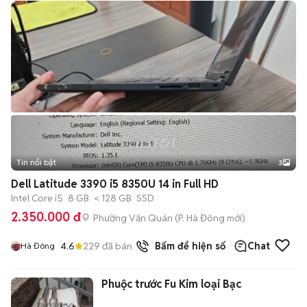
Tin nổi bật
3
Dell Latitude 3390 i5 8350U 14 in Full HD
Intel Core i5
8 GB
< 128 GB
SSD
2.350.000 đ
Phường Văn Quán
(
P. Hà Đông
mới)
4.6
229
đã bán
Bấm để hiện số
Chat
Hà Đông
Phuộc trước Fu Kim loại Bạc