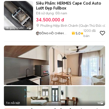
Siêu Phẩm: HERMES Cape Cod Auto
Lướt Đẹp Fullbox
Đã sử dụng
Đồ nam
34.500.000 đ
Phường Hiệp Bình Chánh (Quận Thủ Đức cũ)
18 giây trước
6
1200
đã
5.0
ĐỒNG HỒ CHÍNH
bán
HÃNG 79
Tin nổi bật
10
+
2