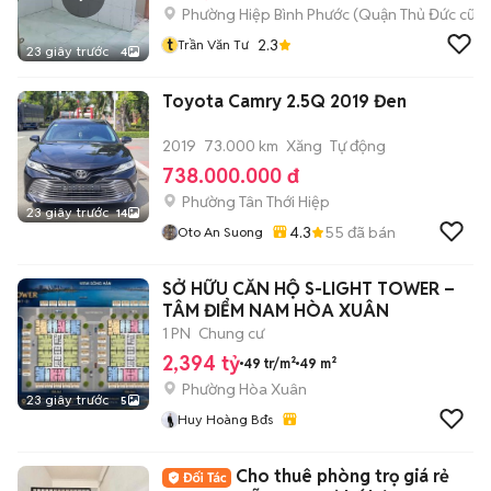
Phường Hiệp Bình Phước (Quận Thủ Đức cũ)
t
2.3
Trần Văn Tư
23 giây trước
4
Toyota Camry 2.5Q 2019 Đen
2019
73.000 km
Xăng
Tự động
738.000.000 đ
Phường Tân Thới Hiệp
23 giây trước
14
4.3
55
đã bán
Oto An Suong
SỞ HỮU CĂN HỘ S-LIGHT TOWER –
TÂM ĐIỂM NAM HÒA XUÂN
1 PN
Chung cư
2,394 tỷ
49 tr/m²
49 m²
Phường Hòa Xuân
23 giây trước
5
Huy Hoàng Bđs
Cho thuê phòng trọ giá rẻ