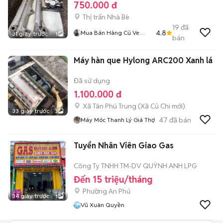
750.000 đ
Thị trấn Nhà Bè
19
đã
4.8
Mua Bán Hàng Củ Ve
31 giây trước
1
bán
Chai Còn Tin Thì Còn
Hàng
Máy hàn que Hylong ARC200 Xanh lá
Đã sử dụng
1.100.000 đ
Xã Tân Phú Trung
(
Xã Củ Chi
mới)
33 giây trước
3
47
đã bán
Máy Móc Thanh Lý Giá Thợ
Tuyển Nhân Viên Giao Gas
Công Ty TNHH TM-DV QUỲNH ANH LPG
Đến 15 triệu/tháng
Phường An Phú
34 giây trước
1
Vũ Xuân Quyền