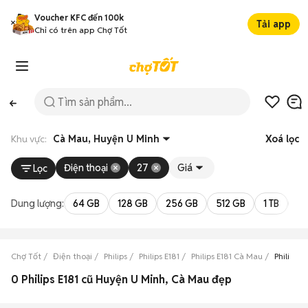
Voucher KFC đến 100k
Tải app
Chỉ có trên app Chợ Tốt
Khu vực:
Cà Mau, Huyện U Minh
Xoá lọc
Điện thoại
27
Giá
Lọc
Dung lượng:
64 GB
128 GB
256 GB
512 GB
1 TB
2 
Chợ Tốt
Điện thoại
Philips
Philips E181
Philips E181 Cà Mau
Philips 
0 Philips E181 cũ Huyện U Minh, Cà Mau đẹp