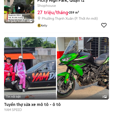
Picity High Park, Quận 12
Shophouse
27 triệu/tháng
259 m²
Phường Thạnh Xuân
(
P. Thới An
mới)
28 giây trước
10
K
Kelly
Tin nổi bật
2
Tuyển thợ sửa xe mô tô - ô tô
YAM SPEED