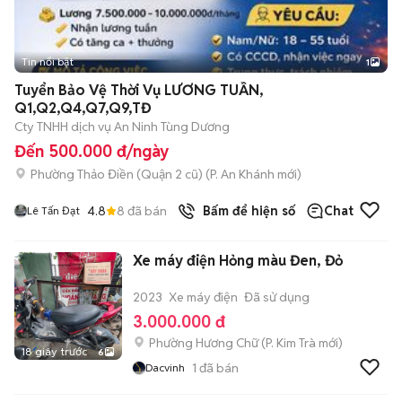
Tin nổi bật
1
Tuyển Bảo Vệ Thời Vụ LƯƠNG TUẦN,
Q1,Q2,Q4,Q7,Q9,TĐ
Cty TNHH dịch vụ An Ninh Tùng Dương
Đến 500.000 đ/ngày
Phường Thảo Điền (Quận 2 cũ)
(
P. An Khánh
mới)
4.8
8
đã bán
Bấm để hiện số
Chat
Lê Tấn Đạt
Xe máy điện Hỏng màu Đen, Đỏ
2023
Xe máy điện
Đã sử dụng
3.000.000 đ
Phường Hương Chữ
(
P. Kim Trà
mới)
18 giây trước
6
1
đã bán
Dacvinh