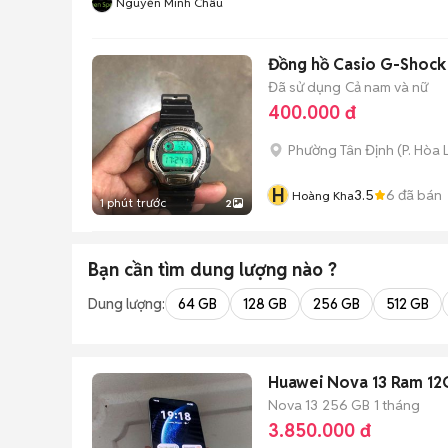
Nguyễn Minh Châu
Đồng hồ Casio G-Shock 
Đã sử dụng
Cả nam và nữ
400.000 đ
Phường Tân Định
(
P. Hòa 
H
3.5
6
đã bán
Hoàng Kha
1 phút trước
2
Bạn cần tìm
dung lượng
nào ?
Dung lượng:
64 GB
128 GB
256 GB
512 GB
Huawei Nova 13 Ram 12
Nova 13
256 GB
1 tháng
3.850.000 đ