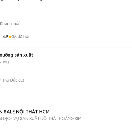
 Khánh
mới)
4.9
38
đã bán
Đà
 xưởng sản xuất
oyang
 Thủ Đức cũ)
ÊN SALE NỘI THẤT HCM
 DỊCH VỤ SẢN XUẤT NỘI THẤT HOÀNG KIM