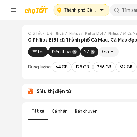
Thành phố Cà Mau
Chợ Tốt
Điện thoại
Philips
Philips E181
Philips E181 Cà M
0 Philips E181 cũ Thành phố Cà Mau, Cà Mau đẹ
Lọc
Điện thoại
27
Giá
Dung lượng:
64 GB
128 GB
256 GB
512 GB
Siêu thị điện tử
Tất cả
Cá nhân
Bán chuyên