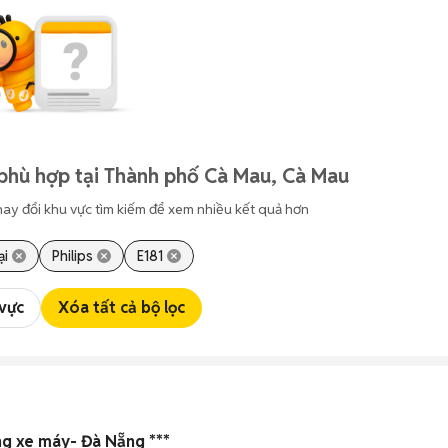
phù hợp tại Thành phố Cà Mau, Cà Mau
hay đổi khu vực tìm kiếm để xem nhiều kết quả hơn
ại
Philips
E181
 vực
Xóa tất cả bộ lọc
g xe máy- Đà Nẵng ***