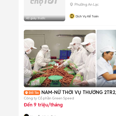
Phường An Lạc
D
Dịch Vụ Kế Toán
43 giây trước
Tin nổi bật
NAM-NỮ THỜI VỤ THƯỞNG 2TR2
Công ty Cổ phần Green Speed
Đến 9 triệu/tháng