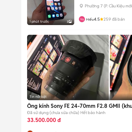
Phường 7
(
P. Cầu Kiệu
mới
4.5
259
đã bán
Hiếu
1 phút trước
3
Tin nổi bật
Ống kính Sony FE 24-70mm F2.8 GMII (kh
Đã sử dụng (chưa sửa chữa)
Hết bảo hành
33.500.000 đ