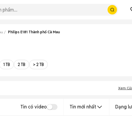
au
Philips E181 Thành phố Cà Mau
p
1 TB
2 TB
> 2 TB
Xem Cử
Tin có video
Tin mới nhất
Dạng lư