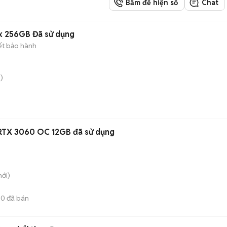
Bấm để hiện số
Chat
x 256GB Đã sử dụng
ết bảo hành
)
 RTX 3060 OC 12GB đã sử dụng
ới)
20
đã bán