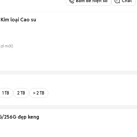
Bấm để hiện số
Chat
Kim loại Cao su
Lợi
mới)
1 TB
2 TB
> 2 TB
G/256G đẹp keng