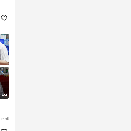
4
g
mới)