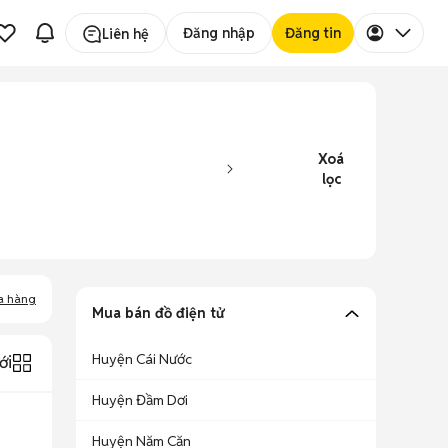
Đăng nhập
Đăng tin
Liên hệ
Xoá
lọc
a hàng
Mua bán đồ điện tử
Huyện Cái Nước
ới
Huyện Đầm Dơi
Huyện Năm Căn