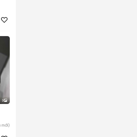
3
ú
mới)