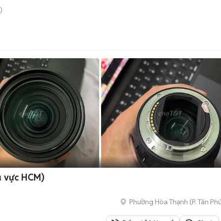
)
u vực HCM)
Phường Hòa Thạnh
(
P. Tân Ph