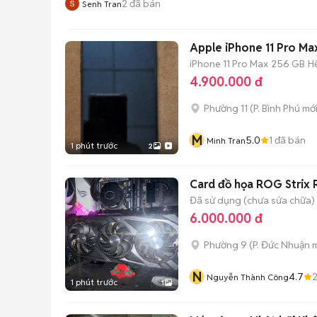
2
đã bán
Senh Tran
Apple iPhone 11 Pro Ma
iPhone 11 Pro Max
256 GB
H
4.900.000 đ
Phường 11
(
P. Bình Phú
mới
M
5.0
1
đã bán
Minh Tran
1 phút trước
2
Card đồ họa ROG Strix
Đã sử dụng (chưa sửa chữa)
6.000.000 đ
Phường 9
(
P. Đức Nhuận
m
N
4.7
Nguyễn Thành Công
1 phút trước
1