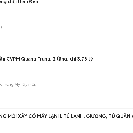
ông chổi than Đen
)
ần CVPM Quang Trung, 2 tầng, chỉ 3,75 tỷ
P. Trung Mỹ Tây
mới)
G MỚI XÂY CÓ MÁY LẠNH, TỦ LẠNH, GIƯỜNG, TỦ QUẦN