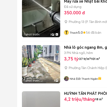
Máy rửa xe Nhật bãi Kh
Đã sử dụng
350.000 đ
Phường 13
(
P. Tân Bình
mới
T
5.0
56
đã bán
Thach
1 phút trước
3
Nhà lô góc ngang 8m, g
3 PN
Nhà ngõ, hẻm
3,75 tỷ
37 tr/m²
101 m²
Phường Tân Chánh Hiệp
(
Nhà Đất Thanh Ngân
1 phút trước
5
HUỲNH TẤN PHÁT PHÒN
4,2 triệu/tháng
18 m²