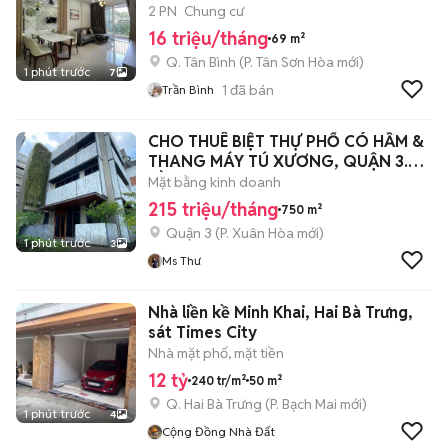
2 PN
Chung cư
16 triệu/tháng
69 m²
Q. Tân Bình
(
P. Tân Sơn Hòa
mới)
1 phút trước
7
1
đã bán
Trần Bình
CHO THUÊ BIỆT THỰ PHỐ CÓ HẦM &
THANG MÁY TÚ XƯƠNG, QUẬN 3.
HẦM TRỆT 4L
Mặt bằng kinh doanh
215 triệu/tháng
750 m²
Quận 3
(
P. Xuân Hòa
mới)
1 phút trước
3
Ms Thư
Nhà liền kề Minh Khai, Hai Bà Trưng,
sát Times City
Nhà mặt phố, mặt tiền
12 tỷ
240 tr/m²
50 m²
Q. Hai Bà Trưng
(
P. Bạch Mai
mới)
1 phút trước
4
Cộng Đồng Nhà Đất