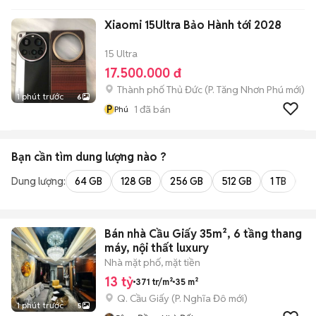
Xiaomi 15Ultra Bảo Hành tới 2028
15 Ultra
17.500.000 đ
Thành phố Thủ Đức
(
P. Tăng Nhơn Phú
mới)
1 phút trước
6
P
1
đã bán
Phú
Bạn cần tìm
dung lượng
nào ?
Dung lượng:
64 GB
128 GB
256 GB
512 GB
1 TB
2 
Bán nhà Cầu Giấy 35m², 6 tầng thang
máy, nội thất luxury
Nhà mặt phố, mặt tiền
13 tỷ
371 tr/m²
35 m²
Q. Cầu Giấy
(
P. Nghĩa Đô
mới)
1 phút trước
5