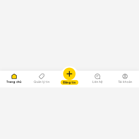
Trang chủ
Quản lý tin
Liên hệ
Tài khoản
Đăng tin
109.000 Bình chọn
Tải ứng dụng Chợ Tốt