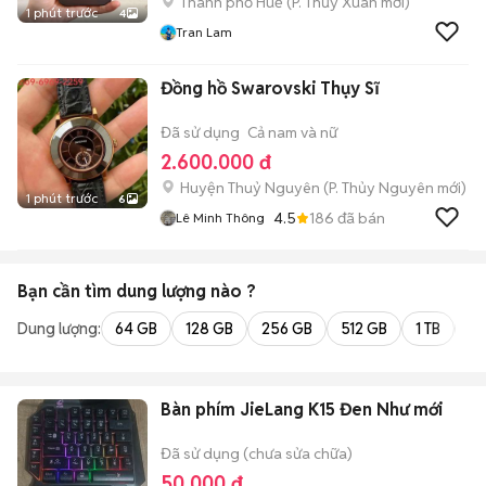
Thành phố Huế
(
P. Thủy Xuân
mới)
1 phút trước
4
Tran Lam
Đồng hồ Swarovski Thụy Sĩ
Đã sử dụng
Cả nam và nữ
2.600.000 đ
Huyện Thuỷ Nguyên
(
P. Thủy Nguyên
mới)
1 phút trước
6
4.5
186
đã bán
Lê Minh Thông
Bạn cần tìm
dung lượng
nào ?
Dung lượng:
64 GB
128 GB
256 GB
512 GB
1 TB
2 
Bàn phím JieLang K15 Đen Như mới
Đã sử dụng (chưa sửa chữa)
50.000 đ