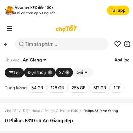
Voucher KFC đến 100k
Tải app
Chỉ có trên app Chợ Tốt
Khu vực:
An Giang
Xoá lọc
Điện thoại
27
Giá
Lọc
Dung lượng:
64 GB
128 GB
256 GB
512 GB
1 TB
2 
Chợ Tốt
Điện thoại
Philips
Philips E310
Philips E310 An Giang
0 Philips E310 cũ An Giang đẹp