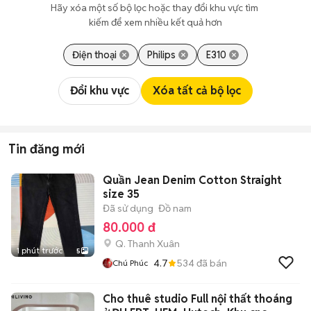
Hãy xóa một số bộ lọc hoặc thay đổi khu vực tìm 
kiếm để xem nhiều kết quả hơn
Điện thoại
Philips
E310
Đổi khu vực
Xóa tất cả bộ lọc
Tin đăng mới
Quần Jean Denim Cotton Straight
size 35
Đã sử dụng
Đồ nam
80.000 đ
Q. Thanh Xuân
1 phút trước
5
4.7
534
đã bán
Chú Phúc
Cho thuê studio Full nội thất thoáng