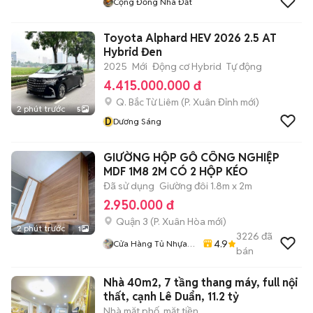
Cộng Đồng Nhà Đất
Toyota Alphard HEV 2026 2.5 AT
Hybrid Đen
2025
Mới
Động cơ Hybrid
Tự động
4.415.000.000 đ
Q. Bắc Từ Liêm
(
P. Xuân Đỉnh
mới)
2 phút trước
5
D
Dương Sáng
GIƯỜNG HỘP GỖ CÔNG NGHIỆP
MDF 1M8 2M CÓ 2 HỘP KÉO
Đã sử dụng
Giường đôi 1.8m x 2m
2.950.000 đ
Quận 3
(
P. Xuân Hòa
mới)
2 phút trước
1
3226
đã
4.9
Cửa Hàng Tủ Nhựa
bán
Đài Loan Hoàng
Quân
Nhà 40m2, 7 tầng thang máy, full nội
thất, cạnh Lê Duẩn, 11.2 tỷ
Nhà mặt phố, mặt tiền