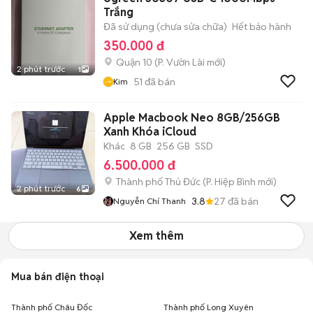
Trắng
Đã sử dụng (chưa sửa chữa)
Hết bảo hành
350.000 đ
Quận 10
(
P. Vườn Lài
mới)
2 phút trước
1
51
đã bán
Kim
Apple Macbook Neo 8GB/256GB
Xanh Khóa iCloud
Khác
8 GB
256 GB
SSD
6.500.000 đ
Thành phố Thủ Đức
(
P. Hiệp Bình
mới)
2 phút trước
6
3.8
27
đã bán
Nguyễn Chí Thanh
Xem thêm
Mua bán điện thoại
Thành phố Châu Đốc
Thành phố Long Xuyên