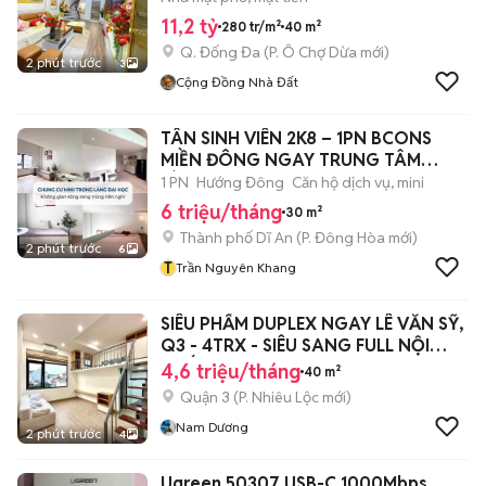
11,2 tỷ
280 tr/m²
40 m²
Q. Đống Đa
(
P. Ô Chợ Dừa
mới)
2 phút trước
3
Cộng Đồng Nhà Đất
TÂN SINH VIÊN 2K8 – 1PN BCONS
MIỀN ĐÔNG NGAY TRUNG TÂM
LÀNG ĐẠI HỌC
1 PN
Hướng Đông
Căn hộ dịch vụ, mini
6 triệu/tháng
30 m²
Thành phố Dĩ An
(
P. Đông Hòa
mới)
2 phút trước
6
T
Trần Nguyên Khang
SIÊU PHẨM DUPLEX NGAY LÊ VĂN SỸ,
Q3 - 4TRX - SIÊU SANG FULL NỘI
THẤT
4,6 triệu/tháng
40 m²
Quận 3
(
P. Nhiêu Lộc
mới)
Nam Dương
2 phút trước
4
Ugreen 50307 USB-C 1000Mbps