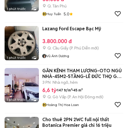
Q. Tân Phú
1 phút trước
4
H
5.0
Huy Tuấn
Lazang Ford Escape Bạc Mỹ
3.800.000 đ
Q. Cầu Giấy
(
P. Phú Diễn
mới)
Vũ Ánh Dương
1 phút trước
3
GẦN KÊNH THAM LƯƠNG-OTO NGỦ
NHÀ-45M2-5TẦNG-LÊ ĐỨC THỌ GV-
CHỈ 6TỶ6 TL
3 PN
Nhà ngõ, hẻm
6,6 tỷ
147 tr/m²
45 m²
Q. Gò Vấp
(
P. An Hội Đông
mới)
1 phút trước
9
H
Hoàng Thị Hoa Loan
Cho thuê 2PN 2WC full nội thất
Botanica Premier giá chỉ 16 triệu