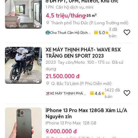
ở ĐH FPT, UFM, Hutech, Khu cnc
1 PN
Căn hộ dịch vụ, mini
4,5 triệu/tháng
35 m²
Thành phố Thủ Đức
(
P. Long Trường
mới)
1 phút trước
9
3
đã
5.0
Cho Thuê Căn Hộ Dịch
bán
Vụ, Phòng Trọ Thành
Phố Thủ Đức
XE MÁY THỊNH PHÁT- WAVE RSX
TRẮNG ĐEN SPORT 2023
2023
Tay côn/Moto
100 - 175 cc
Đã sử
dụng
21.500.000 đ
1 phút trước
11
Q. Bắc Từ Liêm
(
P. Phú Diễn
mới)
1422
đã
4.6
XE MÁY THỊNH PHÁT
bán
XE LƯỚT GIÁ RẺ
iPhone 13 Pro Max 128GB Xám LL/A
Nguyên zin
iPhone 13 Pro Max
128 GB
9.000.000 đ