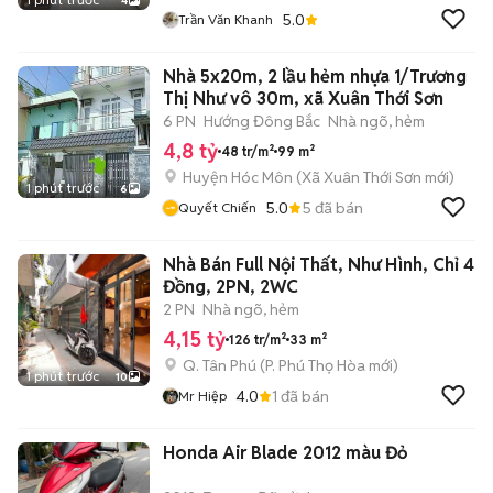
4
5.0
Trần Văn Khanh
Nhà 5x20m, 2 lầu hẻm nhựa 1/Trương
Thị Như vô 30m, xã Xuân Thới Sơn
6 PN
Hướng Đông Bắc
Nhà ngõ, hẻm
4,8 tỷ
48 tr/m²
99 m²
Huyện Hóc Môn
(
Xã Xuân Thới Sơn
mới)
1 phút trước
6
5.0
5
đã bán
Quyết Chiến
Nhà Bán Full Nội Thất, Như Hình, Chỉ 4
Đồng, 2PN, 2WC
2 PN
Nhà ngõ, hẻm
4,15 tỷ
126 tr/m²
33 m²
Q. Tân Phú
(
P. Phú Thọ Hòa
mới)
1 phút trước
10
4.0
1
đã bán
Mr Hiệp
Honda Air Blade 2012 màu Đỏ