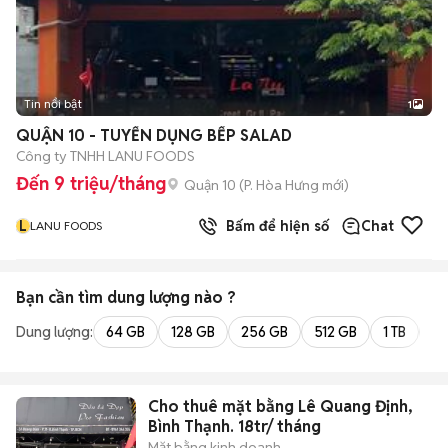
Tin nổi bật
1
QUẬN 10 - TUYỂN DỤNG BẾP SALAD
Công ty TNHH LANU FOODS
Đến 9 triệu/tháng
Quận 10
(
P. Hòa Hưng
mới)
L
Bấm để hiện số
Chat
LANU FOODS
Bạn cần tìm
dung lượng
nào ?
Dung lượng:
64 GB
128 GB
256 GB
512 GB
1 TB
2 
Cho thuê mặt bằng Lê Quang Định,
Bình Thạnh. 18tr/ tháng
Mặt bằng kinh doanh