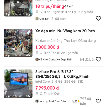
18 triệu/tháng
54 m²
Q. Bình Thạnh
(
P. Bình Lợi Trung
mới)
2 phút trước
9
21
đã bán
Anh Tân
Xe đạp mini Nữ Vàng kem 20 inch
Xe đạp phổ thông
Thái Lan
Đã sử dụng
1.300.000 đ
Q. Bình Tân
(
P. An Lạc
mới)
2 phút trước
4
84
đã bán
Xả Kho Dòng Xe Đạp Thể
Thao
Surface Pro 6 i5 12.3"
8GB/256GB,2in1, 0,8Kg,Pin6h
Intel Core i5
8 GB
256 GB
SSD
7.999.000 đ
Q. Thanh Khê
2 phút trước
5
797
đã
5.0
Laptop 2nd Bao Bền
bán
Giá Rẻ