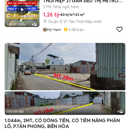
THỚI HIỆP 21 GẦN SIÊU THỊ METRO
QUẬN 12
2 PN
Nhà ngõ, hẻm
1,26 tỷ
40 tr/m²
32 m²
Quận 12
(
P. Tân Thới Hiệp
mới)
1 phút trước
8
3
đã bán
Mỹ Hạnh
Tin nổi bật
11
+
2
1.044m, 2MT, CÓ DÒNG TIỀN, CÓ TIỀM NĂNG PHÂN
LÔ, P.TÂN PHONG, BIÊN HÒA