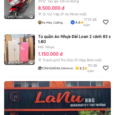
2012
Tay ga
Đã sử dụng
8.500.000 đ
Q. Gò Vấp
(
P. An Nhơn
mới)
1 phút trước
7
1729
đã
4.6
Xe Máy Cường
bán
Phát
Tủ quần áo Nhựa Đài Loan 2 cánh 83 x
1.80
Mới
Nhựa
1.150.000 đ
Thành phố Thủ Đức
(
P. Hiệp Bình
mới)
1 phút trước
1
151
đã
4.2
TỦNHỰAĐÀILOAnhcm
bán