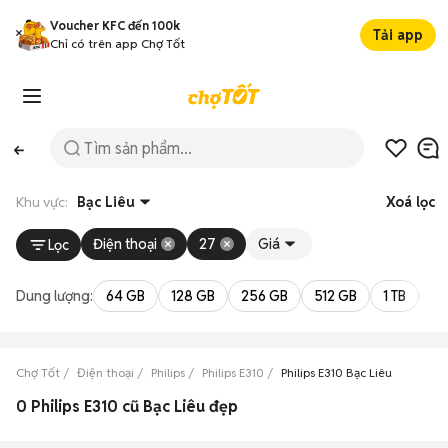
Voucher KFC đến 100k
Tải app
Chỉ có trên app Chợ Tốt
Khu vực:
Bạc Liêu
Xoá lọc
Điện thoại
27
Giá
Lọc
Dung lượng:
64 GB
128 GB
256 GB
512 GB
1 TB
2 
Chợ Tốt
Điện thoại
Philips
Philips E310
Philips E310 Bạc Liêu
0 Philips E310 cũ Bạc Liêu đẹp