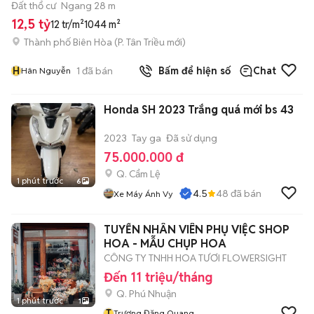
Đất thổ cư
Ngang 28 m
12,5 tỷ
12 tr/m²
1044 m²
Thành phố Biên Hòa
(
P. Tân Triều
mới)
H
1
đã bán
Bấm để hiện số
Chat
Hân Nguyễn
Honda SH 2023 Trắng quá mới bs 43
2023
Tay ga
Đã sử dụng
75.000.000 đ
Q. Cẩm Lệ
1 phút trước
6
4.5
48
đã bán
Xe Máy Ánh Vy
TUYỂN NHÂN VIÊN PHỤ VIỆC SHOP
HOA - MẪU CHỤP HOA
CÔNG TY TNHH HOA TƯƠI FLOWERSIGHT
Đến 11 triệu/tháng
Q. Phú Nhuận
1 phút trước
1
T
Trương Đăng Quang