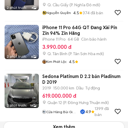
Q. Cầu Giấy
(
P. Nghĩa Đô
mới)
2 phút trước
4
N
4.5
374
đã bán
Nguyễn Quyền
iPhone 11 Pro 64G QT Đang Xài Pin
Zin 94% Zin Hãng
iPhone 11 Pro
64 GB
Còn bảo hành
3.990.000 đ
Q. Tân Bình
(
P. Tân Sơn Hòa
mới)
2 phút trước
6
4.5
Kim Phát Lộc
Sedona Platinum D 2.2 bản Pladinum
D 2019
2019
150.000 km
Dầu
Tự động
619.000.000 đ
Quận 12
(
P. Đông Hưng Thuận
mới)
2 phút trước
18
1399
đã
4.9
Cửa Hàng Bùi Gia
bán
Phát
Xem thêm