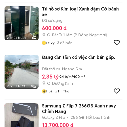
Tủ hồ sơ Kim loại Xanh đậm Có bánh
xe
Đã sử dụng
600.000 đ
Q. Bắc Từ Liêm
(
P. Đông Ngạc
mới)
2 phút trước
1
l
3
đã bán
Lê Vy
Đang cần tiền có việc cần bán gấp.
Đất thổ cư
Ngang 5 m
2,35 tỷ
24 tr/m²
100 m²
Q. Dương Kinh
2 phút trước
5
H
Hoàng Thị Thơ
Samsung Z Flip 7 256GB Xanh navy
Chính Hãng
Galaxy Z Flip 7
256 GB
Hết bảo hành
13.700.000 đ