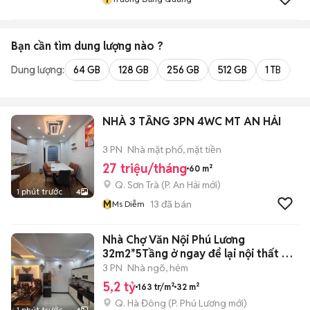
Bạn cần tìm
dung lượng
nào ?
Dung lượng:
64 GB
128 GB
256 GB
512 GB
1 TB
2 
NHÀ 3 TẦNG 3PN 4WC MT AN HẢI
3 PN
Nhà mặt phố, mặt tiền
27 triệu/tháng
60 m²
Q. Sơn Trà
(
P. An Hải
mới)
1 phút trước
4
M
13
đã bán
Ms Diễm
Nhà Chợ Văn Nội Phú Lương
32m2*5Tầng ở ngay để lại nội thất TC
5 Tỷ
3 PN
Nhà ngõ, hẻm
5,2 tỷ
163 tr/m²
32 m²
Q. Hà Đông
(
P. Phú Lương
mới)
1 phút trước