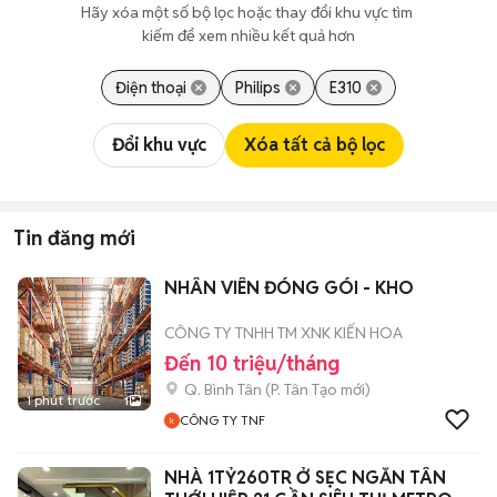
Hãy xóa một số bộ lọc hoặc thay đổi khu vực tìm 
kiếm để xem nhiều kết quả hơn
Điện thoại
Philips
E310
Đổi khu vực
Xóa tất cả bộ lọc
Tin đăng mới
NHÂN VIÊN ĐÓNG GÓI - KHO
CÔNG TY TNHH TM XNK KIẾN HOA
Đến 10 triệu/tháng
Q. Bình Tân
(
P. Tân Tạo
mới)
1 phút trước
1
CÔNG TY TNF
NHÀ 1TỶ260TR Ở SẸC NGẮN TÂN