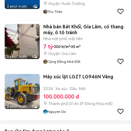
Huyện Xuân Trường
2 phút trước
1
Thu Thảo
Nhà bán Bát Khối, Gia Lâm, có thang
máy, ô tô tránh
Nhà mặt phố, mặt tiền
7 tỷ
200 tr/m²
35 m²
Huyện Gia Lâm
2 phút trước
5
Cộng Đồng Nhà Đất
Máy xúc lật LGZT LG946N Vàng
2026
Xe xúc
Dầu
Mới
100.000.000 đ
Thành phố Dĩ An
(
P. Đông Hòa
mới)
2 phút trước
5
Nguyen Do