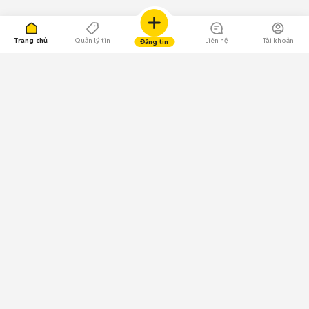
Trang chủ
Quản lý tin
Liên hệ
Tài khoản
Đăng tin
109.000 Bình chọn
Tải ứng dụng Chợ Tốt
Về Chợ Tốt
Quy chế sàn
Chính sách bảo mật
Giải quyết tranh chấp
CÔNG TY TNHH CHỢ TỐT - Người đại diện theo pháp luật:
Nguyễn Trọng Tấn; GPDKKD: 0312120782 do Sở KH & ĐT TP.HCM cấp ngày
11/01/2013;
GPMXH: 185/GP-BTTTT do Bộ Thông tin và Truyền thông
cấp ngày 09/07/2024 - Chịu trách nhiệm
nội dung: Trần Hoàng Ly.
Chính sách sử dụng