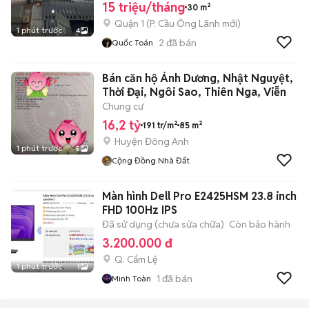
15 triệu/tháng
30 m²
Quận 1
(
P. Cầu Ông Lãnh
mới)
1 phút trước
4
2
đã bán
Quốc Toán
Bán căn hộ Ánh Dương, Nhật Nguyệt,
Thời Đại, Ngôi Sao, Thiên Nga, Viễn
Chung cư
16,2 tỷ
191 tr/m²
85 m²
Huyện Đông Anh
1 phút trước
5
Cộng Đồng Nhà Đất
Màn hình Dell Pro E2425HSM 23.8 inch
FHD 100Hz IPS
Đã sử dụng (chưa sửa chữa)
Còn bảo hành
3.200.000 đ
Q. Cẩm Lệ
1 phút trước
1
1
đã bán
Minh Toàn