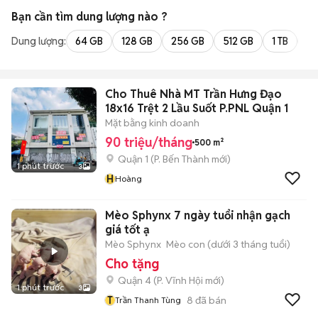
Bạn cần tìm
dung lượng
nào ?
Dung lượng:
64 GB
128 GB
256 GB
512 GB
1 TB
2 
Cho Thuê Nhà MT Trần Hưng Đạo
18x16 Trệt 2 Lầu Suốt P.PNL Quận 1
Mặt bằng kinh doanh
90 triệu/tháng
500 m²
Quận 1
(
P. Bến Thành
mới)
1 phút trước
3
H
Hoàng
Mèo Sphynx 7 ngày tuổi nhận gạch
giá tốt ạ
Mèo Sphynx
Mèo con (dưới 3 tháng tuổi)
Cho tặng
Quận 4
(
P. Vĩnh Hội
mới)
1 phút trước
3
T
8
đã bán
Trần Thanh Tùng