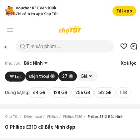
Voucher KFC đến 100k
Tải app
Chỉ có trên app Chợ Tốt
Khu vực:
Bắc Ninh
Xoá lọc
Điện thoại
27
Giá
Lọc
Dung lượng:
64 GB
128 GB
256 GB
512 GB
1 TB
2 
Chợ Tốt
Điện thoại
Philips
Philips E310
Philips E310 Bắc Ninh
0 Philips E310 cũ Bắc Ninh đẹp