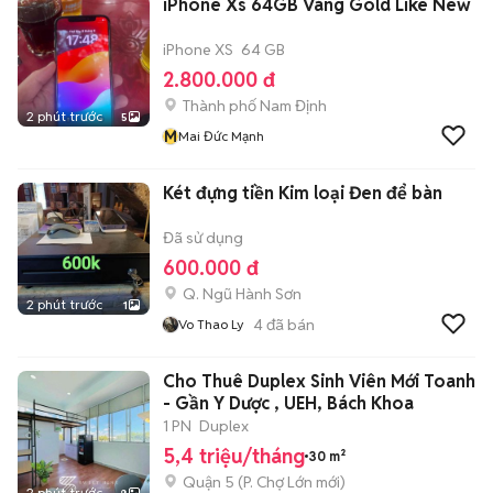
iPhone Xs 64GB Vàng Gold Like New
iPhone XS
64 GB
2.800.000 đ
Thành phố Nam Định
2 phút trước
5
M
Mai Đức Mạnh
Két đựng tiền Kim loại Đen để bàn
Đã sử dụng
600.000 đ
Q. Ngũ Hành Sơn
2 phút trước
1
4
đã bán
Vo Thao Ly
Cho Thuê Duplex Sinh Viên Mới Toanh
- Gần Y Dược , UEH, Bách Khoa
1 PN
Duplex
5,4 triệu/tháng
30 m²
Quận 5
(
P. Chợ Lớn
mới)
2 phút trước