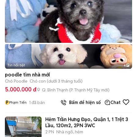
Tin nổi bật
6
+
2
poodle tìm nhà mới
Chó Poodle
Chó con (dưới 3 tháng tuổi)
5.000.000 đ
Q. Bình Thạnh
(
P. Thạnh Mỹ Tây
mới)
P
1
đã bán
Bấm để hiện số
Chat
Phạm Tiến
Hẻm Trần Hưng Đạo, Quận 1, 1 Trệt 3
Lầu, 120m2, 2PN 3WC
2 PN
Nhà ngõ, hẻm