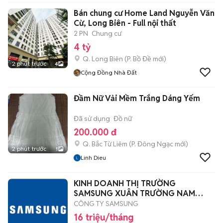
Bán chung cư Home Land Nguyễn Văn
Cừ, Long Biên - Full nội thất
2 PN
Chung cư
4 tỷ
Q. Long Biên
(
P. Bồ Đề
mới)
2 phút trước
4
Cộng Đồng Nhà Đất
Đầm Nữ Vải Mềm Trắng Dáng Yếm
Đã sử dụng
Đồ nữ
200.000 đ
Q. Bắc Từ Liêm
(
P. Đông Ngạc
mới)
2 phút trước
1
Linh Dieu
KINH DOANH THỊ TRƯỜNG
SAMSUNG XUÂN TRƯỜNG NAM
ĐỊNH
CÔNG TY SAMSUNG
16 triệu/tháng