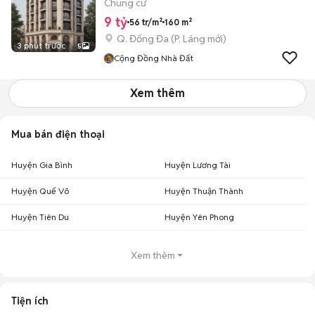
Chung cư
9 tỷ
56 tr/m²
160 m²
Q. Đống Đa
(
P. Láng
mới)
3 phút trước
5
Cộng Đồng Nhà Đất
Xem thêm
Mua bán điện thoại
Huyện Gia Bình
Huyện Lương Tài
Huyện Quế Võ
Huyện Thuận Thành
Huyện Tiên Du
Huyện Yên Phong
Xem thêm
Tiện ích