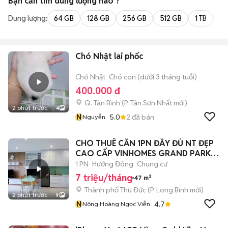
Bạn cần tìm
dung lượng
nào ?
Dung lượng:
64 GB
128 GB
256 GB
512 GB
1 TB
2 
Chó Nhật lai phốc
Chó Nhật
Chó con (dưới 3 tháng tuổi)
400.000 đ
Q. Tân Bình
(
P. Tân Sơn Nhất
mới)
2 phút trước
4
N
5.0
2
đã bán
Nguyễn
CHO THUÊ CĂN 1PN ĐẦY ĐỦ NT ĐẸP
CAO CẤP VINHOMES GRAND PARK
Q9
1 PN
Hướng Đông
Chung cư
7 triệu/tháng
47 m²
Thành phố Thủ Đức
(
P. Long Bình
mới)
2 phút trước
9
N
4.7
Nông Hoàng Ngọc Viễn