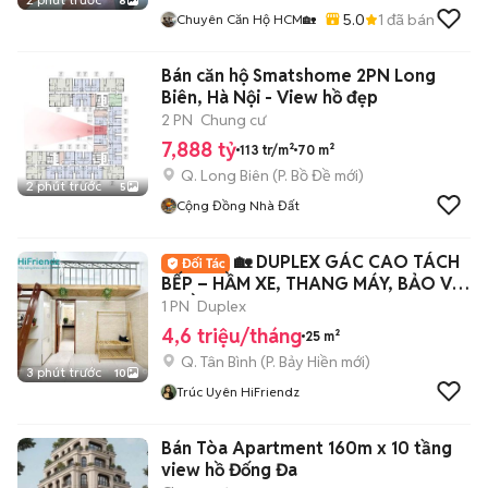
8
5.0
1
đã bán
Chuyên Căn Hộ HCM🏡
Bán căn hộ Smatshome 2PN Long
Biên, Hà Nội - View hồ đẹp
2 PN
Chung cư
7,888 tỷ
113 tr/m²
70 m²
Q. Long Biên
(
P. Bồ Đề
mới)
2 phút trước
5
Cộng Đồng Nhà Đất
🏡 DUPLEX GÁC CAO TÁCH
BẾP – HẦM XE, THANG MÁY, BẢO VỆ
– GẦN VHU & BKU
1 PN
Duplex
4,6 triệu/tháng
25 m²
Q. Tân Bình
(
P. Bảy Hiền
mới)
3 phút trước
10
Trúc Uyên HiFriendz
Bán Tòa Apartment 160m x 10 tầng
view hồ Đống Đa