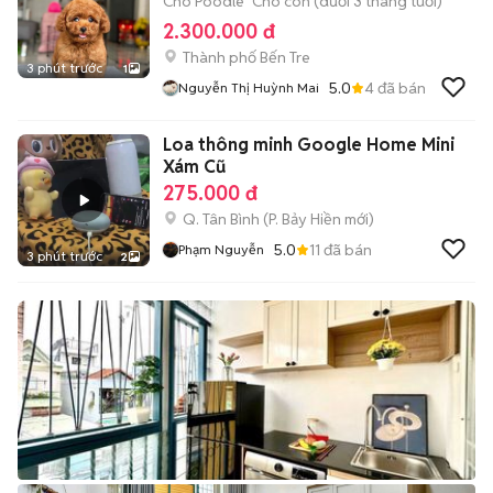
Chó Poodle
Chó con (dưới 3 tháng tuổi)
2.300.000 đ
Thành phố Bến Tre
3 phút trước
1
5.0
4
đã bán
Nguyễn Thị Huỳnh Mai
Loa thông minh Google Home Mini
Xám Cũ
275.000 đ
Q. Tân Bình
(
P. Bảy Hiền
mới)
5.0
11
đã bán
Phạm Nguyễn
3 phút trước
2