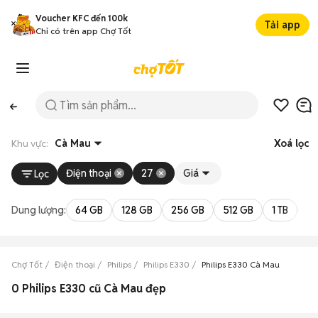
Voucher KFC đến 100k
Tải app
Chỉ có trên app Chợ Tốt
Khu vực:
Cà Mau
Xoá lọc
Điện thoại
27
Giá
Lọc
Dung lượng:
64 GB
128 GB
256 GB
512 GB
1 TB
2 
Chợ Tốt
Điện thoại
Philips
Philips E330
Philips E330 Cà Mau
0 Philips E330 cũ Cà Mau đẹp