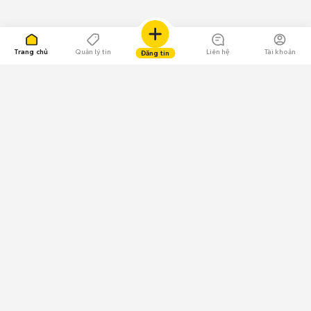
Trang chủ
Quản lý tin
Liên hệ
Tài khoản
Đăng tin
109.000 Bình chọn
Tải ứng dụng Chợ Tốt
Về Chợ Tốt
Quy chế sàn
Chính sách bảo mật
Giải quyết tranh chấp
CÔNG TY TNHH CHỢ TỐT - Người đại diện theo pháp luật:
Nguyễn Trọng Tấn; GPDKKD: 0312120782 do Sở KH & ĐT TP.HCM cấp ngày
11/01/2013;
GPMXH: 185/GP-BTTTT do Bộ Thông tin và Truyền thông
cấp ngày 09/07/2024 - Chịu trách nhiệm