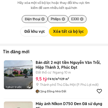
Hãy xóa một số bộ lọc hoặc thay đổi khu vực tìm 
kiếm để xem nhiều kết quả hơn
Điện thoại
Philips
E330
Đổi khu vực
Xóa tất cả bộ lọc
Tin đăng mới
Bán đất 2 mặt tiền Nguyễn Văn Trỗi,
Hiệp Thành 3, Phúc Đạt
Đất thổ cư
Ngang 10 m
9,5 tỷ
74 tr/m²
129 m²
Thành phố Thủ Dầu Một
(
P. Phú Lợi
mới)
1 phút trước
3
Cộng Đồng Nhà Đất
Máy ảnh Nikon D750 Đen Đã sử dụng