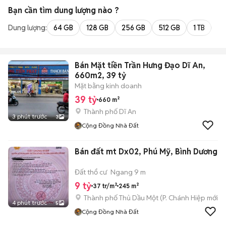
Bạn cần tìm
dung lượng
nào ?
Dung lượng:
64 GB
128 GB
256 GB
512 GB
1 TB
2 
Bán Mặt tiền Trần Hưng Đạo Dĩ An,
660m2, 39 tỷ
Mặt bằng kinh doanh
39 tỷ
660 m²
Thành phố Dĩ An
3 phút trước
3
Cộng Đồng Nhà Đất
Bán đất mt Dx02, Phú Mỹ, Bình Dương
Đất thổ cư
Ngang 9 m
9 tỷ
37 tr/m²
245 m²
Thành phố Thủ Dầu Một
(
P. Chánh Hiệp
mới)
4 phút trước
5
Cộng Đồng Nhà Đất