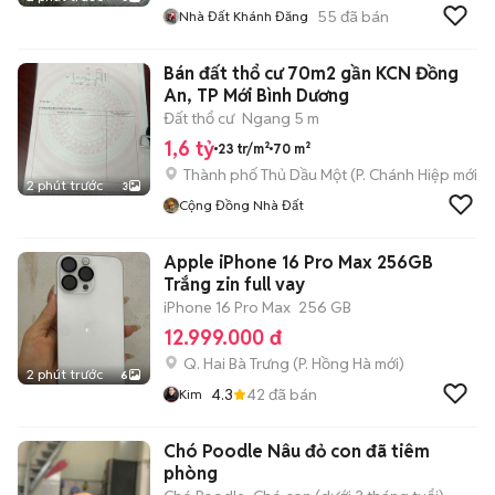
55
đã bán
Nhà Đất Khánh Đăng
Bán đất thổ cư 70m2 gần KCN Đồng
An, TP Mới Bình Dương
Đất thổ cư
Ngang 5 m
1,6 tỷ
23 tr/m²
70 m²
Thành phố Thủ Dầu Một
(
P. Chánh Hiệp
mới)
2 phút trước
3
Cộng Đồng Nhà Đất
Apple iPhone 16 Pro Max 256GB
Trắng zin full vay
iPhone 16 Pro Max
256 GB
12.999.000 đ
Q. Hai Bà Trưng
(
P. Hồng Hà
mới)
2 phút trước
6
4.3
42
đã bán
Kim
Chó Poodle Nâu đỏ con đã tiêm
phòng