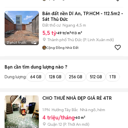
Bán đất nền Dĩ An, TP.HCM - 112.5m2 -
Sát Thủ Đức
Đất thổ cư
Ngang 4,5 m
5,5 tỷ
49 tr/m²
113 m²
Thành phố Thủ Đức
(
P. Linh Xuân
mới)
2 phút trước
5
Cộng Đồng Nhà Đất
Bạn cần tìm
dung lượng
nào ?
Dung lượng:
64 GB
128 GB
256 GB
512 GB
1 TB
2 
CHO THUÊ NHÀ ĐẸP GIÁ RẺ 4TR
1 PN
Hướng Tây Bắc
Nhà ngõ, hẻm
4 triệu/tháng
60 m²
Quận 12
(
P. Thới An
mới)
2 phút trước
3