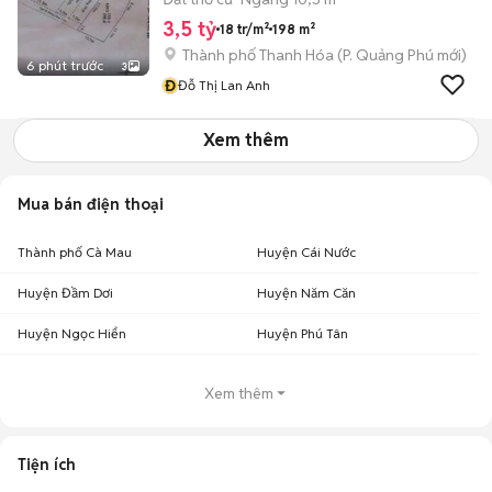
3,5 tỷ
18 tr/m²
198 m²
Thành phố Thanh Hóa
(
P. Quảng Phú
mới)
6 phút trước
3
Đ
Đỗ Thị Lan Anh
Xem thêm
Mua bán điện thoại
Thành phố Cà Mau
Huyện Cái Nước
Huyện Đầm Dơi
Huyện Năm Căn
Huyện Ngọc Hiển
Huyện Phú Tân
Xem thêm
Tiện ích