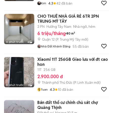
4.3
42
đã bán
Kim
CHO THUÊ NHÀ GIÁ RẺ 6TR 2PN
TRUNG MỸ TÂY
2 PN
Hướng Tây Nam
Nhà ngõ, hẻm
6 triệu/tháng
80 m²
Quận 12
(
P. Trung Mỹ Tây
mới)
6 phút trước
6
55
đã bán
Nhà Đất Khánh Đăng
Xiaomi 11T 256GB Giao lưu với đt cao
hon
11T
256 GB
2.900.000 đ
Thành phố Thủ Đức
(
P. Linh Xuân
mới)
6 phút trước
3
t
4.3
10
đã bán
Tuan
Bán đất thổ cư chính chủ sát chợ
Quảng Thịnh
Đất thổ cư
Ngang 10,5 m