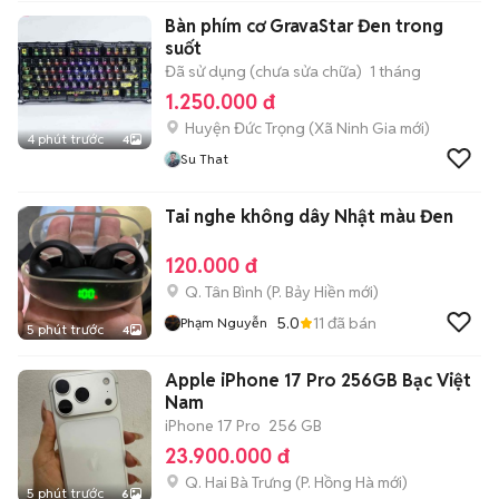
Bàn phím cơ GravaStar Đen trong
suốt
Đã sử dụng (chưa sửa chữa)
1 tháng
1.250.000 đ
Huyện Đức Trọng
(
Xã Ninh Gia
mới)
4 phút trước
4
Su That
Tai nghe không dây Nhật màu Đen
120.000 đ
Q. Tân Bình
(
P. Bảy Hiền
mới)
5.0
11
đã bán
Phạm Nguyễn
5 phút trước
4
Apple iPhone 17 Pro 256GB Bạc Việt
Nam
iPhone 17 Pro
256 GB
23.900.000 đ
Q. Hai Bà Trưng
(
P. Hồng Hà
mới)
5 phút trước
6