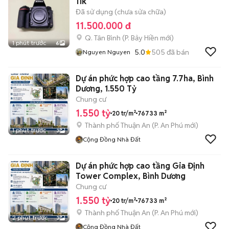
11k
Đã sử dụng (chưa sửa chữa)
11.500.000 đ
Q. Tân Bình
(
P. Bảy Hiền
mới)
1 phút trước
6
5.0
505
đã bán
Nguyen Nguyen
Dự án phức hợp cao tầng 7.7ha, Bình
Dương, 1.550 Tỷ
Chung cư
1.550 tỷ
20 tr/m²
76733 m²
Thành phố Thuận An
(
P. An Phú
mới)
1 phút trước
3
Cộng Đồng Nhà Đất
Dự án phức hợp cao tầng Gia Định
Tower Complex, Bình Dương
Chung cư
1.550 tỷ
20 tr/m²
76733 m²
Thành phố Thuận An
(
P. An Phú
mới)
2 phút trước
3
Cộng Đồng Nhà Đất