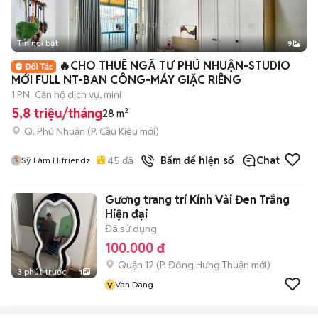
Tin nổi bật
9
+
2
🔥CHO THUÊ NGÃ TƯ PHÚ NHUẬN-STUDIO
MỚI FULL NT-BAN CÔNG-MÁY GIẶC RIÊNG
1 PN
Căn hộ dịch vụ, mini
5,8 triệu/tháng
28 m²
Q. Phú Nhuận
(
P. Cầu Kiệu
mới)
45
đã bán
Bấm để hiện số
Chat
Sỹ Lâm Hifriendz
Gương trang trí Kính Vải Đen Trắng
Hiện đại
Đã sử dụng
100.000 đ
Quận 12
(
P. Đông Hưng Thuận
mới)
3 phút trước
1
v
Van Dang