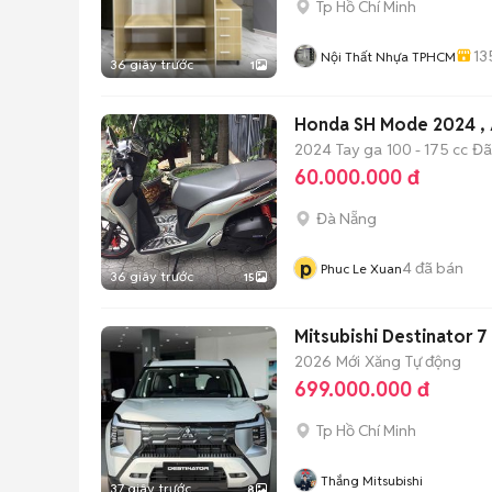
Tp Hồ Chí Minh
13
Nội Thất Nhựa TPHCM
36 giây trước
1
Honda SH Mode 2024 ,
2024
Tay ga
100 - 175 cc
Đã
60.000.000 đ
Đà Nẵng
p
4
đã bán
Phuc Le Xuan
36 giây trước
15
Mitsubishi Destinator 7
2026
Mới
Xăng
Tự động
699.000.000 đ
Tp Hồ Chí Minh
Thắng Mitsubishi
37 giây trước
8