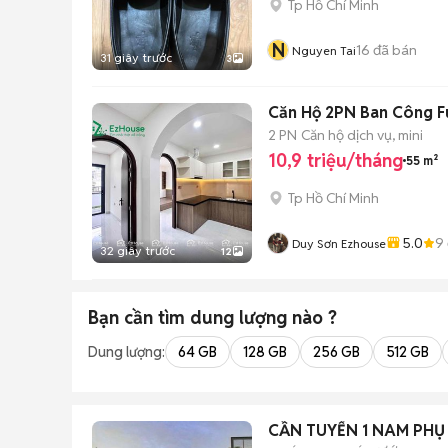
Tp Hồ Chí Minh
N
16
đã bán
Nguyen Tai
31 giây trước
3
Căn Hộ 2PN Ban Công F
2 PN
Căn hộ dịch vụ, mini
10,9 triệu/tháng
55 m²
Tp Hồ Chí Minh
5.0
9
Duy Sơn Ezhouse
32 giây trước
12
Bạn cần tìm
dung lượng
nào ?
Dung lượng:
64 GB
128 GB
256 GB
512 GB
CẦN TUYỂN 1 NAM PHỤ