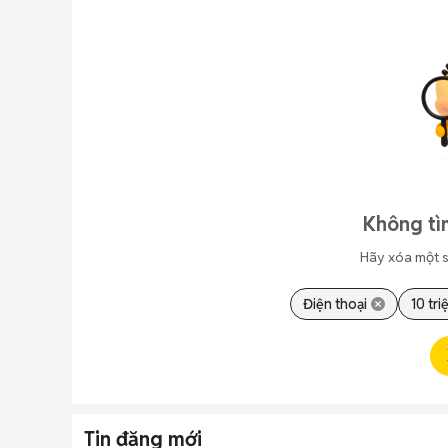
Không tì
Hãy xóa một s
Điện thoại
10 tri
Tin đăng mới