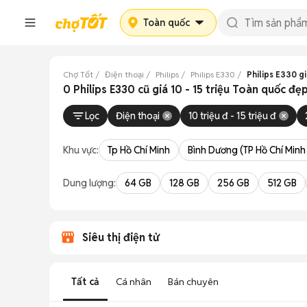
Toàn quốc
Chợ Tốt
Điện thoại
Philips
Philips E330
Philips E330 giá
0 Philips E330 cũ giá 10 - 15 triệu Toàn quốc đẹ
Lọc
Điện thoại
10 triệu đ - 15 triệu đ
Khu vực:
Tp Hồ Chí Minh
Bình Dương (TP Hồ Chí Minh
Dung lượng:
64 GB
128 GB
256 GB
512 GB
Siêu thị điện tử
Tất cả
Cá nhân
Bán chuyên