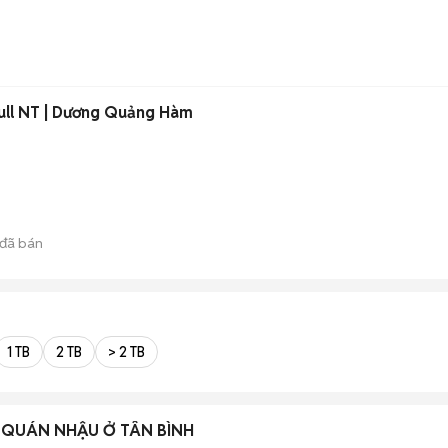
ull NT | Dương Quảng Hàm
đã bán
1 TB
2 TB
> 2 TB
 QUÁN NHẬU Ở TÂN BÌNH