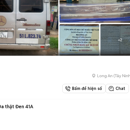
+
2
Long An
(
Tây Nin
Bấm để hiện số
Chat
Da thật Đen 41A