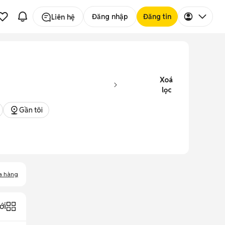
Đăng nhập
Đăng tin
Liên hệ
Xoá
lọc
Gần tôi
a hàng
ới