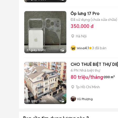
Ốp lưng 17 Pro
Đã sử dụng (chưa sửa chữa)
350.000 đ
Hà Nội
w
4.1
3
đã bán
Wind
37 giây trước
1
CHO THUÊ BIỆT THỰ D
6 PN
Nhà biệt thự
80 triệu/tháng
200 m²
Tp Hồ Chí Minh
Vũ Phượng
38 giây trước
9