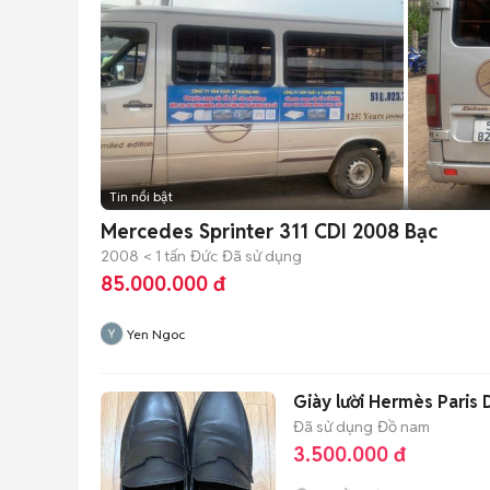
Tin nổi bật
Mercedes Sprinter 311 CDI 2008 Bạc
2008
< 1 tấn
Đức
Đã sử dụng
85.000.000 đ
Yen Ngoc
Giày lười Hermès Paris 
Đã sử dụng
Đồ nam
3.500.000 đ