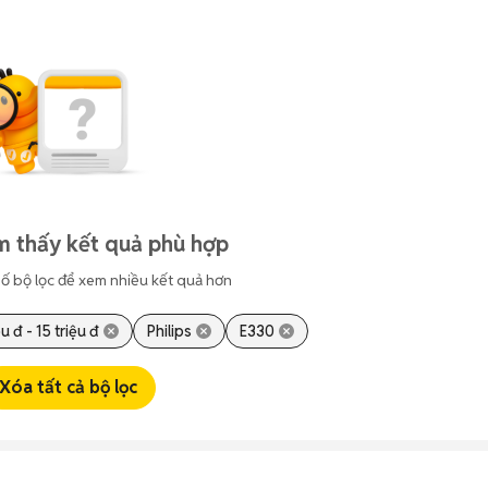
m thấy kết quả phù hợp
ố bộ lọc để xem nhiều kết quả hơn
ệu đ - 15 triệu đ
Philips
E330
Xóa tất cả bộ lọc