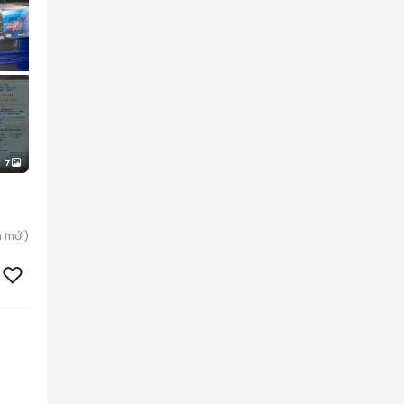
7
h
mới)