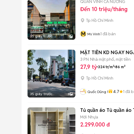
QUÁN VINH CÁ NƯỚNG
Đến 10 triệu/tháng
Tp Hồ Chí Minh
M
1
đã bán
Ms Vinh
35 giây trước
1
MẶT TIỀN KD NGAY NG
3 PN
Nhà mặt phố, mặt tiền
27,9 tỷ
324 tr/m²
86 m²
Tp Hồ Chí Minh
4.7
1
đã b
Quốc Dũng 1
35 giây trước
3
Tủ quần áo Tủ quần áo 
Mới
Nhựa
2.299.000 đ