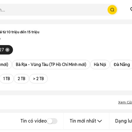
 từ 10 triệu đến 15 triệu
p
27
 mới)
Bà Rịa - Vũng Tàu (TP Hồ Chí Minh mới)
Hà Nội
Đà Nẵng
1 TB
2 TB
> 2 TB
Xem Cử
Tin có video
Tin mới nhất
Dạng lư