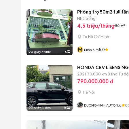
Phòng trọ 50m2 full tần
Nhà trống
4,5 triệu/tháng
50 m²
Tp Hồ Chí Minh
M
5.0
Minh Kim
20 giây trước
5
HONDA CRV L SENSING 
2021
70.000 km
Xăng
Tự đ
790.000.000 đ
Hà Nội
4.6
8
DUONGMINH AUTO
30 giây trước
16