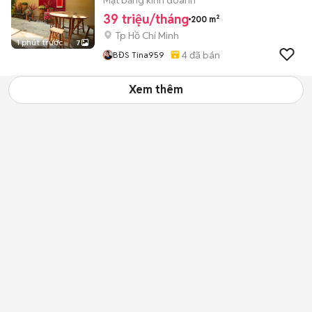
Mặt bằng kinh doanh
39 triệu/tháng
200 m²
Tp Hồ Chí Minh
1 phút trước
7
4
đã bán
BĐS Tina959
Xem thêm