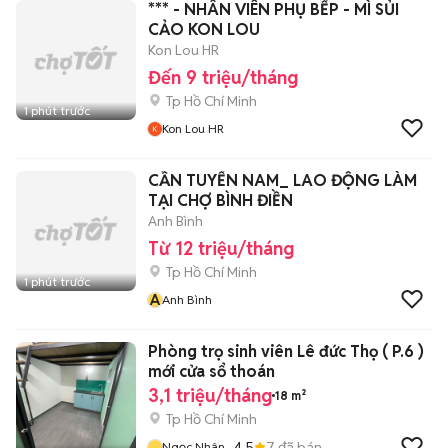
*** - NHÂN VIÊN PHỤ BẾP - MÌ SỦI
CẢO KON LOU
Kon Lou HR
Đến 9 triệu/tháng
Tp Hồ Chí Minh
1 phút trước
Kon Lou HR
CẦN TUYỂN NAM_ LAO ĐỘNG LÀM
TẠI CHỢ BÌNH ĐIỀN
Anh Bình
Từ 12 triệu/tháng
Tp Hồ Chí Minh
1 phút trước
A
Anh Bình
Phòng trọ sinh viên Lê đức Thọ ( P.6 )
mới cửa sổ thoán
3,1 triệu/tháng
18 m²
Tp Hồ Chí Minh
4.5
7
đã bán
Ngọc Nhân