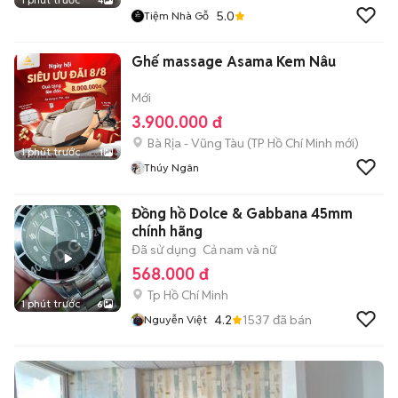
4
5.0
Tiệm Nhà Gỗ
Ghế massage Asama Kem Nâu
Mới
3.900.000 đ
Bà Rịa - Vũng Tàu
(
TP Hồ Chí Minh
mới)
1 phút trước
1
Thúy Ngân
Đồng hồ Dolce & Gabbana 45mm
chính hãng
Đã sử dụng
Cả nam và nữ
568.000 đ
Tp Hồ Chí Minh
1 phút trước
6
4.2
1537
đã bán
Nguyễn Việt