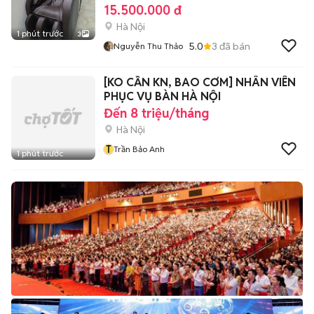
15.500.000 đ
Hà Nội
1 phút trước
3
5.0
3
đã bán
Nguyễn Thu Thảo
[KO CẦN KN, BAO CƠM] NHÂN VIÊN
PHỤC VỤ BÀN HÀ NỘI
Đến 8 triệu/tháng
Hà Nội
T
Trần Bảo Anh
1 phút trước