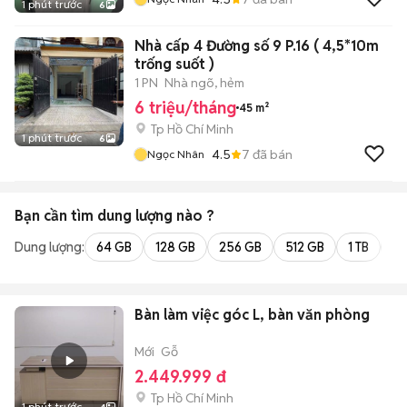
1 phút trước
6
Nhà cấp 4 Đường số 9 P.16 ( 4,5*10m
trống suốt )
1 PN
Nhà ngõ, hẻm
6 triệu/tháng
45 m²
Tp Hồ Chí Minh
1 phút trước
6
4.5
7
đã bán
Ngọc Nhân
Bạn cần tìm
dung lượng
nào ?
Dung lượng:
64 GB
128 GB
256 GB
512 GB
1 TB
2 
Bàn làm việc góc L, bàn văn phòng
Mới
Gỗ
2.449.999 đ
Tp Hồ Chí Minh
1 phút trước