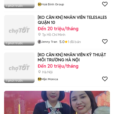
H
Hoà Bình Group
1 phút trước
[KO CẦN KN] NHÂN VIÊN TELESALES
QUẬN 10
Đến 20 triệu/tháng
Tp Hồ Chí Minh
5.0
1
đã bán
Jenny Tran
1 phút trước
[KO CẦN KN] NHÂN VIÊN KỸ THUẬT
MÔI TRƯỜNG HÀ NỘI
Đến 20 triệu/tháng
Hà Nội
M
Mận Monica
1 phút trước