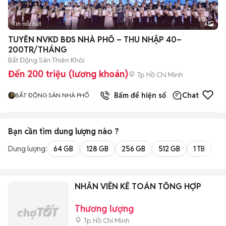
Tin nổi bật
6
+
2
TUYỂN NVKD BĐS NHÀ PHỐ – THU NHẬP 40–
200TR/THÁNG
Bất Động Sản Thiên Khôi
Đến 200 triệu (lương khoán)
Tp Hồ Chí Minh
Bấm để hiện số
Chat
BẤT ĐỘNG SẢN NHÀ PHỐ
Bạn cần tìm
dung lượng
nào ?
Dung lượng:
64 GB
128 GB
256 GB
512 GB
1 TB
2 
NHÂN VIÊN KẾ TOÁN TỔNG HỢP
Thương lượng
Tp Hồ Chí Minh