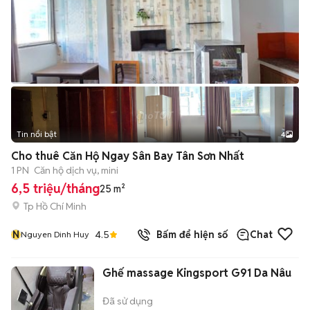
Tin nổi bật
4
Cho thuê Căn Hộ Ngay Sân Bay Tân Sơn Nhất
1 PN
Căn hộ dịch vụ, mini
6,5 triệu/tháng
25 m²
Tp Hồ Chí Minh
N
4.5
Bấm để hiện số
Chat
Nguyen Dinh Huy
Ghế massage Kingsport G91 Da Nâu
Đã sử dụng