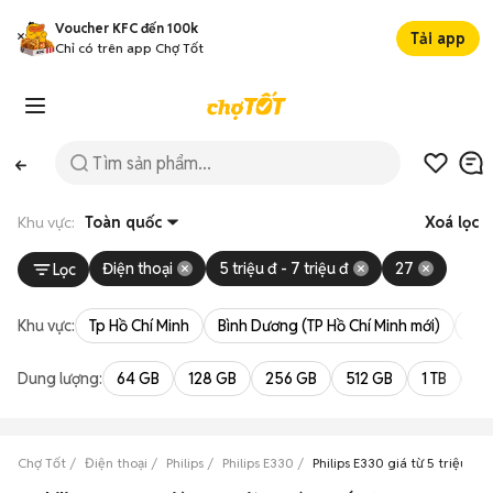
Voucher KFC đến 100k
Tải app
Chỉ có trên app Chợ Tốt
Khu vực:
Toàn quốc
Xoá lọc
Điện thoại
5 triệu đ - 7 triệu đ
27
Lọc
Khu vực:
Tp Hồ Chí Minh
Bình Dương (TP Hồ Chí Minh mới)
Bà 
Dung lượng:
64 GB
128 GB
256 GB
512 GB
1 TB
2 
Chợ Tốt
Điện thoại
Philips
Philips E330
Philips E330 giá từ 5 triệu đến