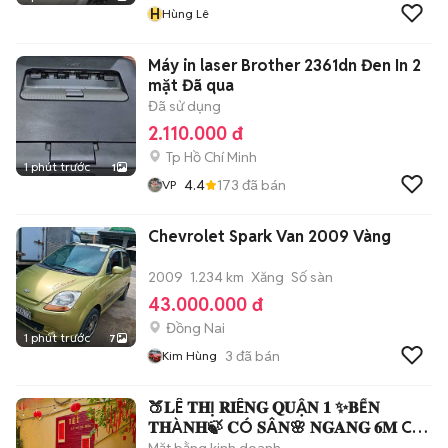
H
Hùng Lê
Máy in laser Brother 2361dn Đen In 2
mặt Đã qua
Đã sử dụng
2.110.000 đ
Tp Hồ Chí Minh
1 phút trước
1
4.4
173
đã bán
VP
Chevrolet Spark Van 2009 Vàng
2009
1.234 km
Xăng
Số sàn
43.000.000 đ
Đồng Nai
1 phút trước
7
3
đã bán
Kim Hùng
🍑𝐋Ê 𝐓𝐇Ị 𝐑𝐈Ê𝐍𝐆 𝐐𝐔Ậ𝐍 𝟏 ✨𝐁Ế𝐍
𝐓𝐇À𝐍𝐇🍃 𝐂Ó 𝐒Â𝐍🌸 𝐍𝐆𝐀𝐍𝐆 𝟔𝐌 Cho
thuê Nhà có sân