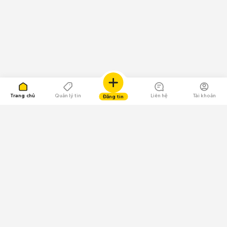
Trang chủ
Quản lý tin
Liên hệ
Tài khoản
Đăng tin
109.000 Bình chọn
Tải ứng dụng Chợ Tốt