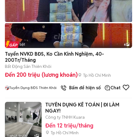
Tin nổi bật
6
+
2
Tuyển NVKD BĐS, Ko Cần Kinh Nghiệm, 40-
200Tr/Tháng
Bất Động Sản Thiên Khôi
Đến 200 triệu (lương khoán)
Tp Hồ Chí Minh
Bấm để hiện số
Chat
Tuyển Dụng BĐS Thiên Khôi
TUYỂN DỤNG KẾ TOÁN | ĐI LÀM
NGAY!
Công ty TNHH Kuara
Đến 12 triệu/tháng
Tp Hồ Chí Minh
1 phút trước
1