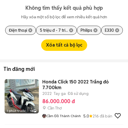
Không tìm thấy kết quả phù hợp
Hãy xóa một số bộ lọc để xem nhiều kết quả hơn
Điện thoại
5 triệu đ - 7 tri...
Philips
E330
Xóa tất cả bộ lọc
Tin đăng mới
Honda Click 150 2022 Trắng đỏ
7.700km
2022
Tay ga
Đã sử dụng
86.000.000 đ
Cần Thơ
1 phút trước
14
5.0
216
đã bán
Cầm Đồ Thành Chánh