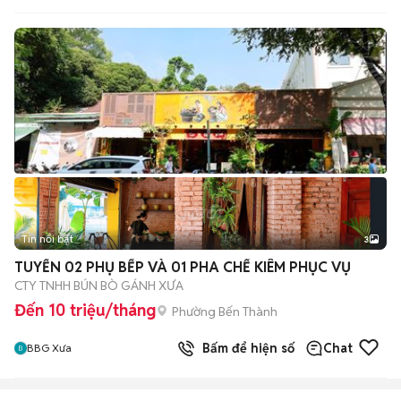
Tin nổi bật
3
TUYỂN 02 PHỤ BẾP VÀ 01 PHA CHẾ KIÊM PHỤC VỤ
CTY TNHH BÚN BÒ GÁNH XƯA
Đến 10 triệu/tháng
Phường Bến Thành
Bấm để hiện số
Chat
BBG Xưa