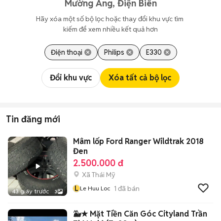
Mường Ảng, Điện Biên
Hãy xóa một số bộ lọc hoặc thay đổi khu vực tìm 
kiếm để xem nhiều kết quả hơn
Điện thoại
Philips
E330
Đổi khu vực
Xóa tất cả bộ lọc
Tin đăng mới
Mâm lốp Ford Ranger Wildtrak 2018
Đen
2.500.000 đ
Xã Thái Mỹ
L
1
đã bán
Le Huu Loc
43 giây trước
3
🐳★ Mặt Tiền Căn Góc Cityland Trần