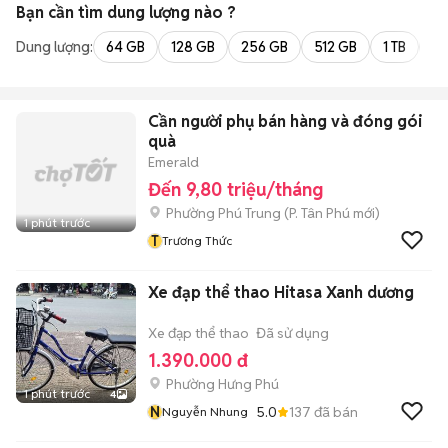
Bạn cần tìm
dung lượng
nào ?
Dung lượng:
64 GB
128 GB
256 GB
512 GB
1 TB
2 
Cần người phụ bán hàng và đóng gói
quà
Emerald
Đến 9,80 triệu/tháng
Phường Phú Trung
(
P. Tân Phú
mới)
1 phút trước
T
Trương Thức
Xe đạp thể thao Hitasa Xanh dương
Xe đạp thể thao
Đã sử dụng
1.390.000 đ
Phường Hưng Phú
1 phút trước
4
N
5.0
137
đã bán
Nguyễn Nhung