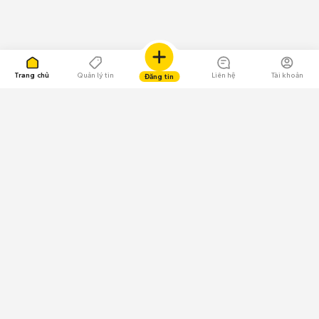
Trang chủ
Quản lý tin
Liên hệ
Tài khoản
Đăng tin
109.000 Bình chọn
Tải ứng dụng Chợ Tốt
Về Chợ Tốt
Quy chế sàn
Chính sách bảo mật
Giải quyết tranh chấp
CÔNG TY TNHH CHỢ TỐT - Người đại diện theo pháp luật:
Nguyễn Trọng Tấn; GPDKKD: 0312120782 do Sở KH & ĐT TP.HCM cấp ngày
11/01/2013;