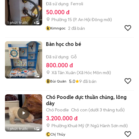
Đã sử dụng
Ferroli
50.000 đ
Phường 15
(
P. An Hội Đông
mới)
1 phút trước
6
k
2
đã bán
Kimngoc
Bàn học cho bé
Đã sử dụng
Gỗ
800.000 đ
Xã Tân Xuân
(
Xã Hóc Môn
mới)
1 phút trước
4
B
5.0
9
đã bán
Bùi Quân
Chó Poodle đực thuần chủng, lông
dày
Chó Poodle
Chó con (dưới 3 tháng tuổi)
3.200.000 đ
Phường Khuê Mỹ
(
P. Ngũ Hành Sơn
mới)
1 phút trước
5
C
Chị Thủy