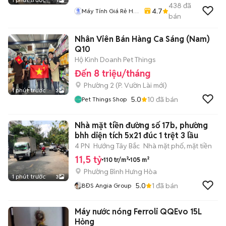
1
438
đã
4.7
Máy Tính Giá Rẻ Hà
bán
Nôi
Nhân Viên Bán Hàng Ca Sáng (Nam)
Q10
Hộ Kinh Doanh Pet Things
Đến 8 triệu/tháng
Phường 2
(
P. Vườn Lài
mới)
1 phút trước
3
5.0
10
đã bán
Pet Things Shop
Nhà mặt tiền đường số 17b, phường
bhh diện tích 5x21 đúc 1 trệt 3 lầu
4 PN
Hướng Tây Bắc
Nhà mặt phố, mặt tiền
11,5 tỷ
110 tr/m²
105 m²
Phường Bình Hưng Hòa
1 phút trước
3
5.0
1
đã bán
BĐS Angia Group
Máy nước nóng Ferroli QQEvo 15L
Hỏng