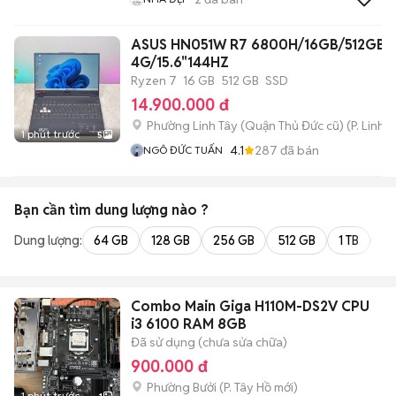
ASUS HN051W R7 6800H/16GB/512GB/
4G/15.6"144HZ
Ryzen 7
16 GB
512 GB
SSD
14.900.000 đ
Phường Linh Tây (Quận Thủ Đức cũ)
(
P. Linh 
1 phút trước
5
4.1
287
đã bán
NGÔ ĐỨC TUẤN
Bạn cần tìm
dung lượng
nào ?
Dung lượng:
64 GB
128 GB
256 GB
512 GB
1 TB
2 
Combo Main Giga H110M-DS2V CPU
i3 6100 RAM 8GB
Đã sử dụng (chưa sửa chữa)
900.000 đ
Phường Bưởi
(
P. Tây Hồ
mới)
1 phút trước