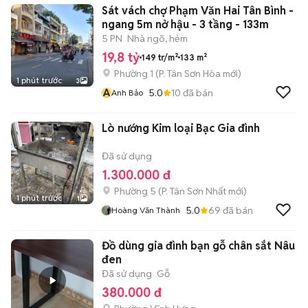
Sát vách chợ Phạm Văn Hai Tân Bình -
ngang 5m nở hậu - 3 tầng - 133m
5 PN
Nhà ngõ, hẻm
19,8 tỷ
149 tr/m²
133 m²
Phường 1
(
P. Tân Sơn Hòa
mới)
1 phút trước
3
A
5.0
10
đã bán
Anh Bảo
Lò nướng Kim loại Bạc Gia đình
Đã sử dụng
1.300.000 đ
Phường 5
(
P. Tân Sơn Nhất
mới)
1 phút trước
1
5.0
69
đã bán
Hoàng Văn Thành
Đồ dùng gia đình bạn gỗ chân sắt Nâu
đen
Đã sử dụng
Gỗ
380.000 đ