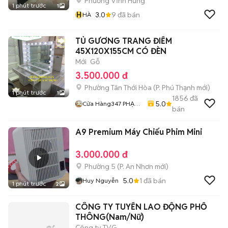
Phường Vĩnh Hưng
1 phút trước
1
H
3.0
9
đã bán
HÀ
TỦ GƯƠNG TRANG ĐIỂM
45X120X155CM CÓ ĐÈN
Mới
Gỗ
3.500.000 đ
Phường Tân Thới Hòa
(
P. Phú Thạnh
mới)
1 phút trước
1
1856
đã
5.0
Cửa Hàng347 PHẠM
bán
VĂN BẠCH
A9 Premium Máy Chiếu Phim Mini
3.000.000 đ
Phường 5
(
P. An Nhơn
mới)
5.0
1
đã bán
Huy Nguyễn
1 phút trước
2
CÔNG TY TUYỂN LAO ĐỘNG PHỔ
THÔNG(Nam/Nữ)
Công ty TVG