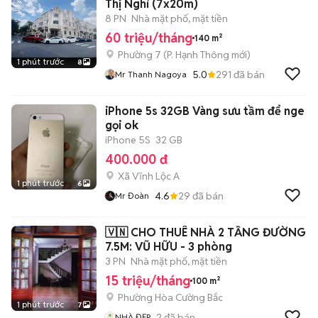
Thị Nghỉ (7x20m)
8 PN
Nhà mặt phố, mặt tiền
60 triệu/tháng
140 m²
Phường 7
(
P. Hạnh Thông
mới)
1 phút trước
8
5.0
291
đã bán
Mr Thanh Nagoya
iPhone 5s 32GB Vàng sưu tầm để nge
gọi ok
iPhone 5S
32 GB
400.000 đ
Xã Vĩnh Lộc A
1 phút trước
6
4.6
29
đã bán
Mr Đoàn
🇻🇳 CHO THUÊ NHÀ 2 TẦNG ĐƯỜNG
7.5M: VŨ HỮU - 3 phòng
3 PN
Nhà mặt phố, mặt tiền
15 triệu/tháng
100 m²
Phường Hòa Cường Bắc
1 phút trước
7
2
đã bán
NHÀ ĐẸP