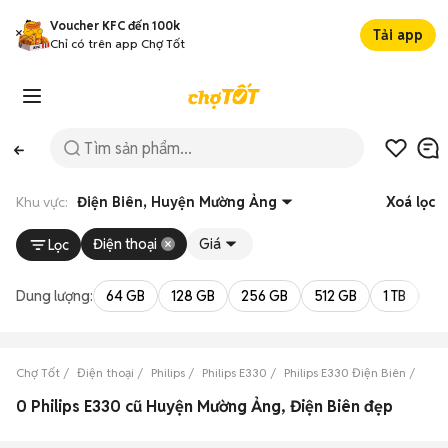
Voucher KFC đến 100k
Tải app
Chỉ có trên app Chợ Tốt
Khu vực:
Điện Biên, Huyện Mường Ảng
Xoá lọc
Điện thoại
Giá
Lọc
Dung lượng:
64 GB
128 GB
256 GB
512 GB
1 TB
2 
Chợ Tốt
Điện thoại
Philips
Philips E330
Philips E330 Điện Biên
Phil
0 Philips E330 cũ Huyện Mường Ảng, Điện Biên đẹp