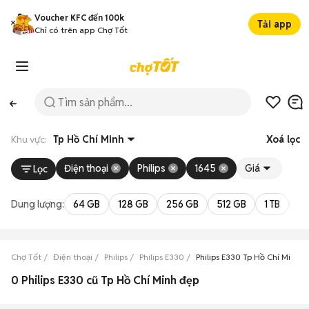
Voucher KFC đến 100k
Tải app
Chỉ có trên app Chợ Tốt
Khu vực:
Tp Hồ Chí Minh
Xoá lọc
Điện thoại
Philips
1645
Giá
Lọc
Dung lượng:
64 GB
128 GB
256 GB
512 GB
1 TB
2 
Chợ Tốt
Điện thoại
Philips
Philips E330
Philips E330 Tp Hồ Chí Minh
0 Philips E330 cũ Tp Hồ Chí Minh đẹp