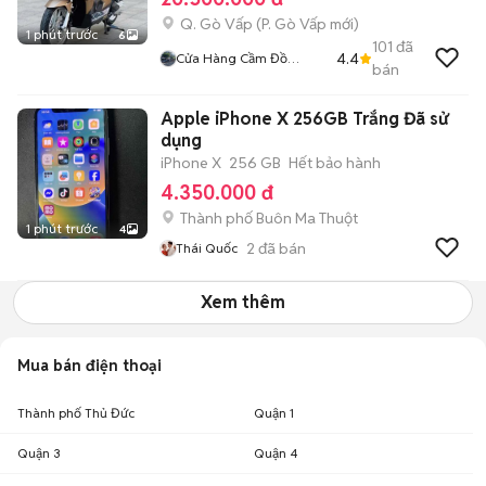
Q. Gò Vấp
(
P. Gò Vấp
mới)
1 phút trước
6
101
đã
4.4
Cửa Hàng Cầm Đồ
bán
Thanh Lí Xe Máy
Apple iPhone X 256GB Trắng Đã sử
dụng
iPhone X
256 GB
Hết bảo hành
4.350.000 đ
Thành phố Buôn Ma Thuột
1 phút trước
4
2
đã bán
Thái Quốc
Xem thêm
Mua bán điện thoại
Thành phố Thủ Đức
Quận 1
Quận 3
Quận 4