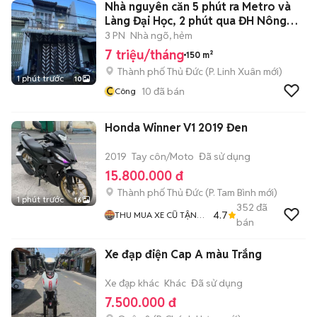
Nhà nguyên căn 5 phút ra Metro và
Làng Đại Học, 2 phút qua ĐH Nông
Lâm
3 PN
Nhà ngõ, hẻm
7 triệu/tháng
150 m²
Thành phố Thủ Đức
(
P. Linh Xuân
mới)
1 phút trước
10
C
10
đã bán
Công
Honda Winner V1 2019 Đen
2019
Tay côn/Moto
Đã sử dụng
15.800.000 đ
Thành phố Thủ Đức
(
P. Tam Bình
mới)
1 phút trước
16
352
đã
4.7
THU MUA XE CŨ TẬN
bán
NHÀ
Xe đạp điện Cap A màu Trắng
Xe đạp khác
Khác
Đã sử dụng
7.500.000 đ