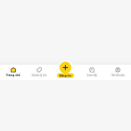
Trang chủ
Quản lý tin
Liên hệ
Tài khoản
Đăng tin
109.000 Bình chọn
Tải ứng dụng Chợ Tốt