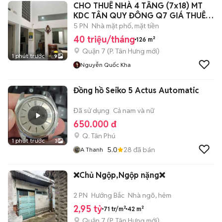
CHO THUÊ NHÀ 4 TẦNG (7x18) MT
KDC TÂN QUY ĐÔNG Q7 GIÁ THUÊ
40tr/tl
5 PN
Nhà mặt phố, mặt tiền
40 triệu/tháng
126 m²
Quận 7
(
P. Tân Hưng
mới)
1 phút trước
9
Nguyễn Quốc Kha
Đồng hồ Seiko 5 Actus Automatic
Đã sử dụng
Cả nam và nữ
650.000 đ
Q. Tân Phú
1 phút trước
3
5.0
28
đã bán
A Thanh
❌Chủ Ngộp,Ngộp nặng❌
2 PN
Hướng Bắc
Nhà ngõ, hẻm
2,95 tỷ
71 tr/m²
42 m²
Quận 7
(
P. Tân Hưng
mới)