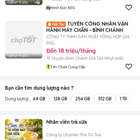
1 phút trước
3
Minh Đức BĐS
TUYỂN CÔNG NHÂN VẬN
HÀNH MÁY CHẤN - BÌNH CHÁNH
CÔNG TY TNHH SẢN XUẤT TỔNG HỢP GIA
PHÚ
Đến 18 triệu/tháng
1 phút trước
Huyện Bình Chánh
(
Xã Tân Nhựt
mới)
T
Tên Chưa Cung Cấp
Bạn cần tìm
dung lượng
nào ?
Dung lượng:
64 GB
128 GB
256 GB
512 GB
1 TB
2 
Nhân viên trà sữa
Công ty cổ phần The 50 Tea