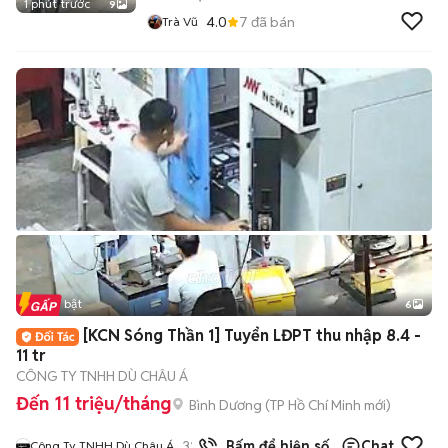
1 phút trước
9
4.0
7
đã bán
Trà Vũ
Tin nổi bật
6
+
2
[KCN Sóng Thần 1] Tuyển LĐPT thu nhập 8.4 -
11 tr
CÔNG TY TNHH DÙ CHÂU Á
Đến 11 triệu/tháng
Bình Dương
(
TP Hồ Chí Minh
mới)
32
đã bán
Bấm để hiện số
Chat
Công Ty TNHH Dù Châu Á