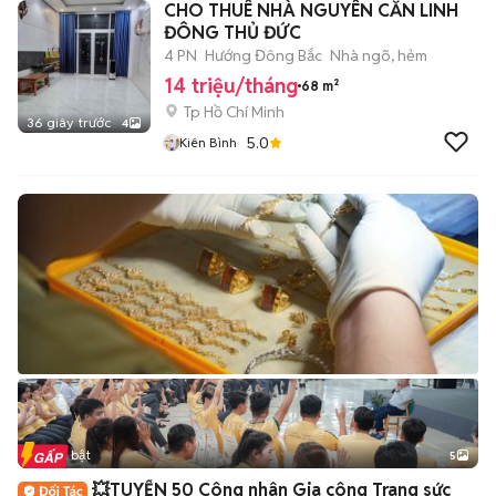
CHO THUÊ NHÀ NGUYÊN CĂN LINH
ĐÔNG THỦ ĐỨC
4 PN
Hướng Đông Bắc
Nhà ngõ, hẻm
14 triệu/tháng
68 m²
Tp Hồ Chí Minh
36 giây trước
4
5.0
Kiên Bình
Tin nổi bật
5
💥TUYỂN 50 Công nhân Gia công Trang sức