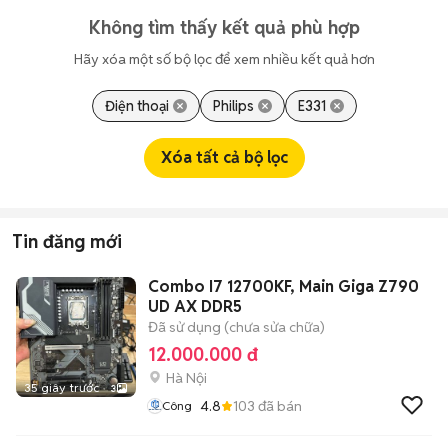
Không tìm thấy kết quả phù hợp
Hãy xóa một số bộ lọc để xem nhiều kết quả hơn
Điện thoại
Philips
E331
Xóa tất cả bộ lọc
Tin đăng mới
Combo I7 12700KF, Main Giga Z790
UD AX DDR5
Đã sử dụng (chưa sửa chữa)
12.000.000 đ
Hà Nội
35 giây trước
3
4.8
103
đã bán
Công