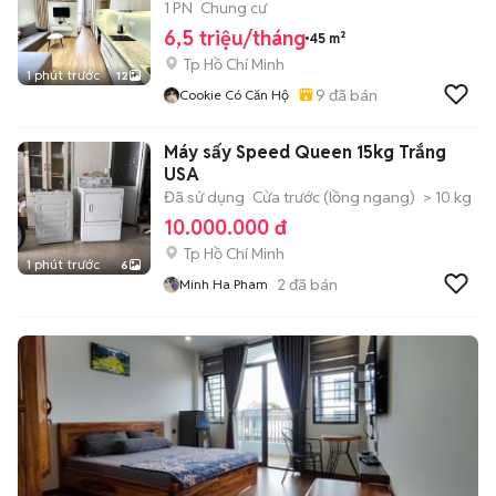
Tân Bình
1 PN
Chung cư
6,5 triệu/tháng
45 m²
Tp Hồ Chí Minh
1 phút trước
12
9
đã bán
Cookie Có Căn Hộ
Máy sấy Speed Queen 15kg Trắng
USA
Đã sử dụng
Cửa trước (lồng ngang)
> 10 kg
10.000.000 đ
Tp Hồ Chí Minh
1 phút trước
6
2
đã bán
Minh Ha Pham