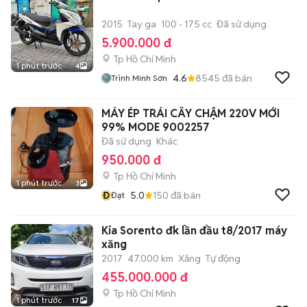
2015
Tay ga
100 - 175 cc
Đã sử dụng
5.900.000 đ
Tp Hồ Chí Minh
1 phút trước
4
4.6
8545
đã bán
Trình Minh Sơn
MÁY ÉP TRÁI CÂY CHẬM 220V MỚI
99% MODE 9002257
Đã sử dụng
Khác
950.000 đ
Tp Hồ Chí Minh
1 phút trước
3
Đ
5.0
150
đã bán
Đạt
Kia Sorento đk lần đầu t8/2017 máy
xăng
2017
47.000 km
Xăng
Tự động
455.000.000 đ
Tp Hồ Chí Minh
1 phút trước
17