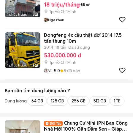
18 triệu/tháng
85 m²
Tp Hồ Chí Minh
1 phút trước
3
Nga Phan
Dongfeng 4c cầu thật đời 2014 17.5
tấn thung 10m
2014
18 tấn
Đã sử dụng
530.000.000 đ
Tp Hồ Chí Minh
1 phút trước
8
5.0
8
đã bán
Vi
Bạn cần tìm
dung lượng
nào ?
Dung lượng:
64 GB
128 GB
256 GB
512 GB
1 TB
2 
Chung Cư Mini 1PN Ban Công
Nhà Mới 100% Gần Đầm Sen - Giáp