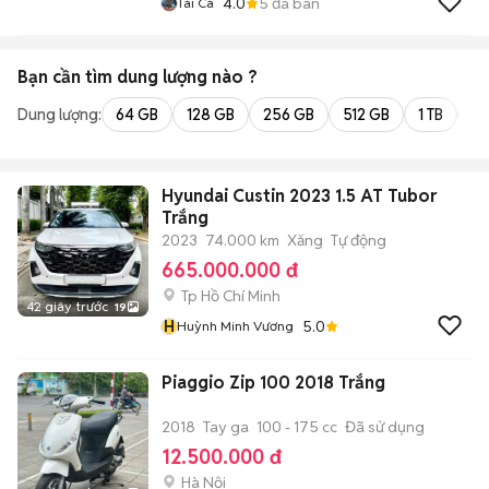
4.0
5
đã bán
Tài Cá
Bạn cần tìm
dung lượng
nào ?
Dung lượng:
64 GB
128 GB
256 GB
512 GB
1 TB
2 
Hyundai Custin 2023 1.5 AT Tubor
Trắng
2023
74.000 km
Xăng
Tự động
665.000.000 đ
Tp Hồ Chí Minh
42 giây trước
19
H
5.0
Huỳnh Minh Vương
Piaggio Zip 100 2018 Trắng
2018
Tay ga
100 - 175 cc
Đã sử dụng
12.500.000 đ
Hà Nội