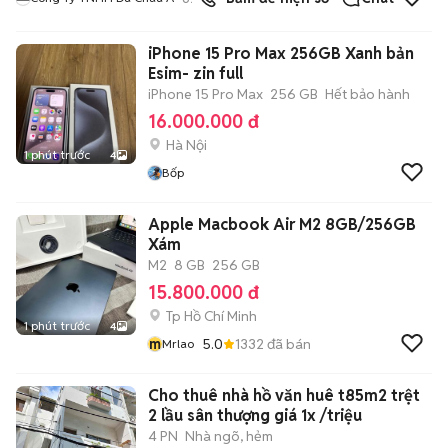
iPhone 15 Pro Max 256GB Xanh bản
Esim- zin full
iPhone 15 Pro Max
256 GB
Hết bảo hành
16.000.000 đ
Hà Nội
1 phút trước
4
Bốp
Apple Macbook Air M2 8GB/256GB
Xám
M2
8 GB
256 GB
15.800.000 đ
Tp Hồ Chí Minh
1 phút trước
4
m
5.0
1332
đã bán
Mrlao
Cho thuê nhà hồ văn huê t85m2 trệt
2 lầu sân thượng giá 1x /triệu
4 PN
Nhà ngõ, hẻm