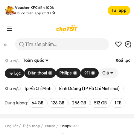
Voucher KFC đến 100k
Tải app
Chỉ có trên app Chợ Tốt
Khu vực:
Toàn quốc
Xoá lọc
Điện thoại
Philips
911
Giá
Lọc
Khu vực:
Tp Hồ Chí Minh
Bình Dương (TP Hồ Chí Minh mới)
Bà 
Dung lượng:
64 GB
128 GB
256 GB
512 GB
1 TB
2 
Chợ Tốt
Điện thoại
Philips
Philips E331