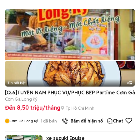
Tin nổi bật
3
[Q.6]TUYỂN NAM PHỤC VỤ/PHỤC BẾP Partime Cơm Gà
Cơm Gà Long Ký
Đến 8,50 triệu/tháng
Tp Hồ Chí Minh
1
đã bán
Bấm để hiện số
Chat
Cơm Gà Long Ký
xe suzuki Epulse