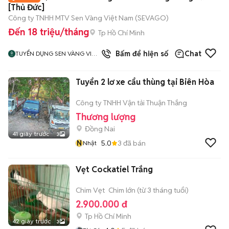
[Thủ Đức]
Công ty TNHH MTV Sen Vàng Việt Nam (SEVAGO)
Đến 18 triệu/tháng
Tp Hồ Chí Minh
Bấm để hiện số
Chat
TUYỂN DỤNG SEN VÀNG VIỆT
NAM
Tuyển 2 lơ xe cẩu thùng tại Biên Hòa
Công ty TNHH Vận tải Thuận Thắng
Thương lượng
Đồng Nai
41 giây trước
3
N
5.0
3
đã bán
Nhật
Vẹt Cockatiel Trắng
Chim Vẹt
Chim lớn (từ 3 tháng tuổi)
2.900.000 đ
Tp Hồ Chí Minh
42 giây trước
3