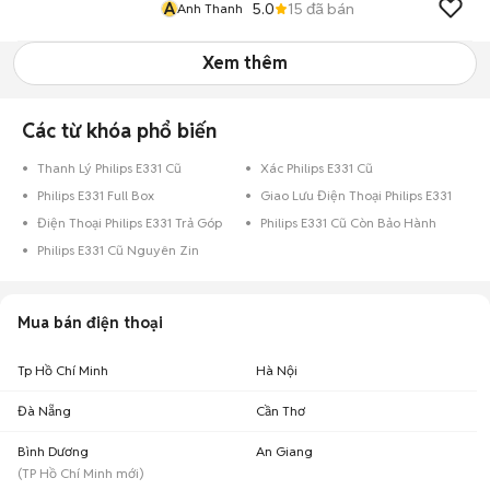
A
5.0
15
đã bán
Anh Thanh
Xem thêm
Các từ khóa phổ biến
Thanh Lý Philips E331 Cũ
Xác Philips E331 Cũ
Philips E331 Full Box
Giao Lưu Điện Thoại Philips E331
Điện Thoại Philips E331 Trả Góp
Philips E331 Cũ Còn Bảo Hành
Philips E331 Cũ Nguyên Zin
Mua bán điện thoại
Tp Hồ Chí Minh
Hà Nội
Đà Nẵng
Cần Thơ
Bình Dương
An Giang
(
TP Hồ Chí Minh
mới)