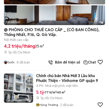
Tin nổi bật
7
+
2
@ PHÒNG CHO THUÊ CAO CẤP _ (CÓ BAN CÔNG),
Thống Nhất, P.16, Q. Gò Vấp.
Nội thất cao cấp
4,2 triệu/tháng
25 m²
Tp Hồ Chí Minh
8
đã bán
Bấm để hiện số
Chat
Quốc
Chính chủ bán Nhà Mới 3 Lầu khu
Phước Thiện - Vinhome GP quận 9
4 PN
Nhà mặt phố, mặt tiền
5 tỷ
77 tr/m²
65 m²
Tp Hồ Chí Minh
1 phút trước
7
H
2
đã bán
Hùng Thương