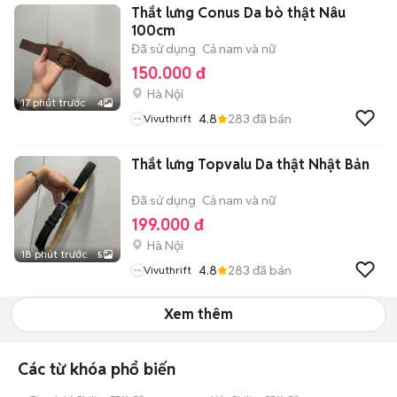
Thắt lưng Conus Da bò thật Nâu
100cm
Đã sử dụng
Cả nam và nữ
150.000 đ
Hà Nội
17 phút trước
4
4.8
283
đã bán
Vivuthrift
Thắt lưng Topvalu Da thật Nhật Bản
Đã sử dụng
Cả nam và nữ
199.000 đ
Hà Nội
18 phút trước
5
4.8
283
đã bán
Vivuthrift
Xem thêm
Các từ khóa phổ biến