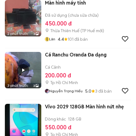
Màn hình máy tính
Đã sử dụng (chưa sửa chữa)
450.000 đ
Thừa Thiên Huế
(
TP Huế
mới)
2 phút trước
3
l
4.4
101
đã bán
Lân
Cá Ranchu Oranda Đa dạng
Cá Cảnh
200.000 đ
Tp Hồ Chí Minh
3 phút trước
2
5.0
3
đã bán
Nguyễn Trọng Hiếu
Vivo 2029 128GB Màn hình nứt nhẹ
Dòng khác
128 GB
550.000 đ
Tp Hồ Chí Minh