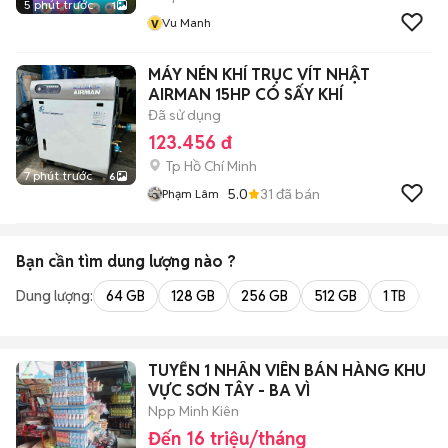
5 phút trước
1
v
Vu Manh
MÁY NÉN KHÍ TRỤC VÍT NHẬT
AIRMAN 15HP CÓ SẤY KHÍ
Đã sử dụng
123.456 đ
Tp Hồ Chí Minh
7 phút trước
6
5.0
31
đã bán
Phạm Lâm
Bạn cần tìm
dung lượng
nào ?
Dung lượng:
64 GB
128 GB
256 GB
512 GB
1 TB
2 
TUYỂN 1 NHÂN VIÊN BÁN HÀNG KHU
VỰC SƠN TÂY - BA VÌ
Npp Minh Kiên
Đến 16 triệu/tháng