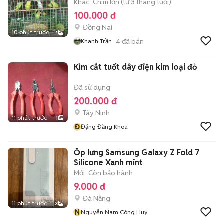
Khác
Chim lớn (từ 3 tháng tuổi)
100.000 đ
Đồng Nai
10 phút trước
1
4
đã bán
Khanh Trần
Kìm cắt tuốt dây điện kim loại đỏ
Đã sử dụng
200.000 đ
Tây Ninh
11 phút trước
1
Đ
Đặng Đăng Khoa
Ốp lưng Samsung Galaxy Z Fold 7
Silicone Xanh mint
Mới
Còn bảo hành
9.000 đ
Đà Nẵng
11 phút trước
3
N
Nguyễn Nam Công Huy