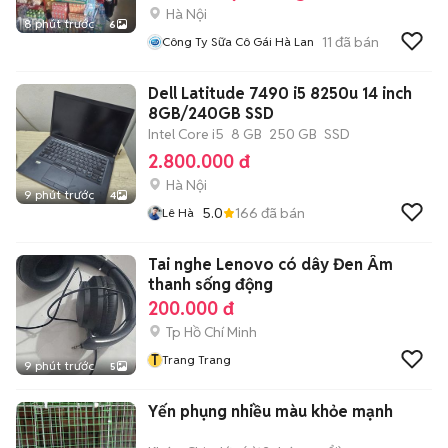
Hà Nội
8 phút trước
6
11
đã bán
Công Ty Sữa Cô Gái Hà Lan
Dell Latitude 7490 i5 8250u 14 inch
8GB/240GB SSD
Intel Core i5
8 GB
250 GB
SSD
2.800.000 đ
Hà Nội
9 phút trước
4
5.0
166
đã bán
Lê Hà
Tai nghe Lenovo có dây Đen Âm
thanh sống động
200.000 đ
Tp Hồ Chí Minh
T
Trang Trang
9 phút trước
5
Yến phụng nhiều màu khỏe mạnh