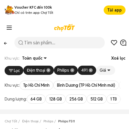
Voucher KFC đến 100k
Tải app
Chỉ có trên app Chợ Tốt
Khu vực:
Toàn quốc
Xoá lọc
Điện thoại
Philips
491
Giá
Lọc
Khu vực:
Tp Hồ Chí Minh
Bình Dương (TP Hồ Chí Minh mới)
Bà 
Dung lượng:
64 GB
128 GB
256 GB
512 GB
1 TB
2 
Chợ Tốt
Điện thoại
Philips
Philips F511