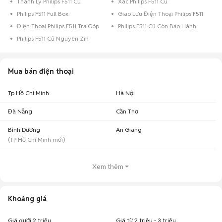
Thanh Lý Philips F511 Cũ
Xác Philips F511 Cũ
Philips F511 Full Box
Giao Lưu Điện Thoại Philips F511
Điện Thoại Philips F511 Trả Góp
Philips F511 Cũ Còn Bảo Hành
Philips F511 Cũ Nguyên Zin
Mua bán điện thoại
Tp Hồ Chí Minh
Hà Nội
Đà Nẵng
Cần Thơ
Bình Dương
An Giang
(
TP Hồ Chí Minh
mới)
Xem thêm
Khoảng giá
Giá dưới 2 triệu
Giá từ 2 triệu - 3 triệu