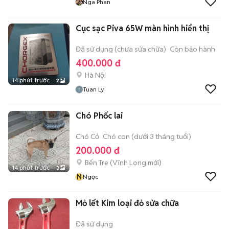
Nga Phan
Cục sạc Piva 65W màn hình hiển thị
Đã sử dụng (chưa sửa chữa)
Còn bảo hành
400.000 đ
Hà Nội
14 phút trước
2
Tuan Ly
Chó Phốc lai
Chó Cỏ
Chó con (dưới 3 tháng tuổi)
200.000 đ
Bến Tre
(
Vĩnh Long
mới)
14 phút trước
3
N
Ngọc
Mỏ lết Kim loại đỏ sửa chữa
Đã sử dụng