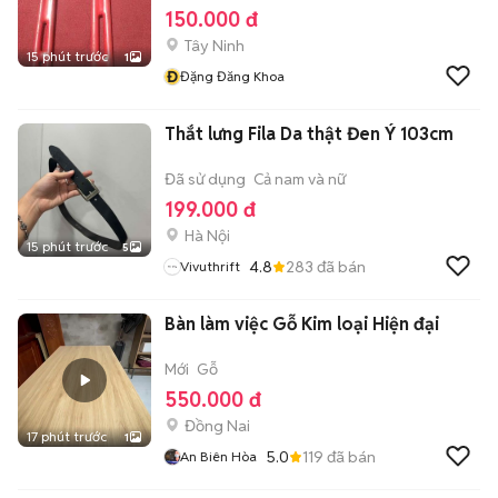
150.000 đ
Tây Ninh
15 phút trước
1
Đ
Đặng Đăng Khoa
Thắt lưng Fila Da thật Đen Ý 103cm
Đã sử dụng
Cả nam và nữ
199.000 đ
Hà Nội
15 phút trước
5
4.8
283
đã bán
Vivuthrift
Bàn làm việc Gỗ Kim loại Hiện đại
Mới
Gỗ
550.000 đ
Đồng Nai
17 phút trước
1
5.0
119
đã bán
An Biên Hòa