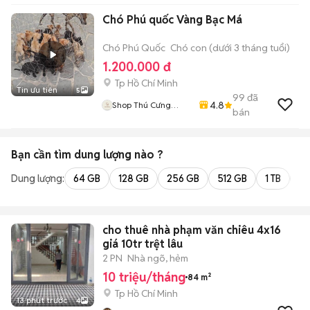
Chó Phú quốc Vàng Bạc Má
Chó Phú Quốc
Chó con (dưới 3 tháng tuổi)
1.200.000 đ
Tp Hồ Chí Minh
Tin ưu tiên
5
99
đã
4.8
Shop Thú Cưng
bán
PenTa
Bạn cần tìm
dung lượng
nào ?
Dung lượng:
64 GB
128 GB
256 GB
512 GB
1 TB
2 
cho thuê nhà phạm văn chiêu 4x16
giá 10tr trệt lâu
2 PN
Nhà ngõ, hẻm
10 triệu/tháng
84 m²
Tp Hồ Chí Minh
13 phút trước
4