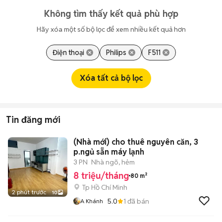
Không tìm thấy kết quả phù hợp
Hãy xóa một số bộ lọc để xem nhiều kết quả hơn
Điện thoại
Philips
F511
Xóa tất cả bộ lọc
Tin đăng mới
(Nhà mới) cho thuê nguyên căn, 3
p.ngủ sẵn máy lạnh
3 PN
Nhà ngõ, hẻm
8 triệu/tháng
80 m²
Tp Hồ Chí Minh
2 phút trước
10
5.0
1
đã bán
A Khánh