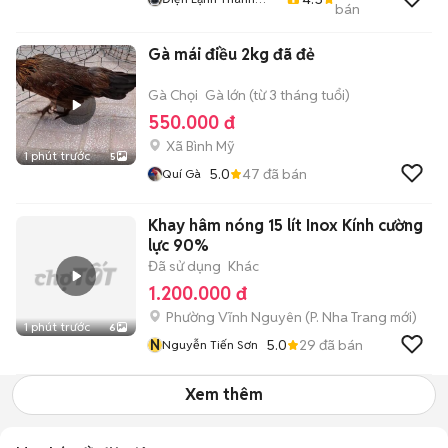
bán
Sang
Gà mái điều 2kg đã đẻ
Gà Chọi
Gà lớn (từ 3 tháng tuổi)
550.000 đ
Xã Bình Mỹ
1 phút trước
5
5.0
47
đã bán
Quí Gà
Khay hâm nóng 15 lít Inox Kính cường
lực 90%
Đã sử dụng
Khác
1.200.000 đ
Phường Vĩnh Nguyên
(
P. Nha Trang
mới)
1 phút trước
6
N
5.0
29
đã bán
Nguyễn Tiến Sơn
Xem thêm