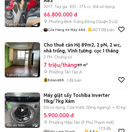
ABS
2017
Tay ga
100 - 175 cc
Đã sử dụng
66.800.000 đ
Phường Bình Trưng Đông (Quận 2 cũ)
1 phút trước
4
407
đã bán
Cửa Hàng Xe Máy 686
Cho thuê căn Hộ 89m2, 2 pN, 2 wc,
nhà trống, Vĩnh tường. cọc 1 tháng
2 PN
Chung cư
7 triệu/tháng
89 m²
Phường Tân Tạo A
1 phút trước
4
B
1
đã bán
Billand88
Máy giặt sấy Toshiba Inverter
11kg/7kg Xám
Đã sử dụng
Cửa trước (lồng ngang)
> 10 kg
5.900.000 đ
Phường Hiệp Tân
(
P. Phú Thạnh
mới)
Tin ưu tiên
2
173
đã
4.5
Điện Lạnh Thanh