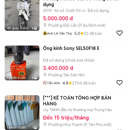
dụng
2019
Xe số
Dưới 50 cc
Đã sử dụng
5.000.000 đ
Phường Đội Cấn
(
P. Ba Đình
mới)
42 giây trước
5
A
5.0
22
đã bán
Anh Lê Văn Thọ
Ống kính Sony SEL50F18 E
Đã sử dụng (chưa sửa chữa)
3.400.000 đ
Phường Tân Sơn Nhì
1 phút trước
5
4.8
2706
đã bán
Tấn Anh
[***] KẾ TOÁN TỔNG HỢP BÁN
HÀNG
cty TNHH đầu tư thương mại Trung hậu
Đến 15 triệu/tháng
Phường Hòa Thạnh
(
P. Tân Phú
mới)
1 phút trước
1