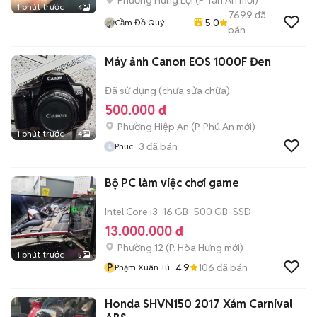
Phường Hưng Lợi
(
P. Tân An
mới)
1 phút trước
4
7699
đã
5.0
Cầm Đồ Quý
bán
Mobile
Máy ảnh Canon EOS 1000F Đen
Đã sử dụng (chưa sửa chữa)
500.000 đ
Phường Hiệp An
(
P. Phú An
mới)
1 phút trước
4
3
đã bán
Phuc
Bộ PC làm việc chơi game
Intel Core i3
16 GB
500 GB
SSD
13.000.000 đ
Phường 12
(
P. Hòa Hưng
mới)
1 phút trước
5
P
4.9
106
đã bán
Phạm Xuân Tú
Honda SHVN150 2017 Xám Carnival