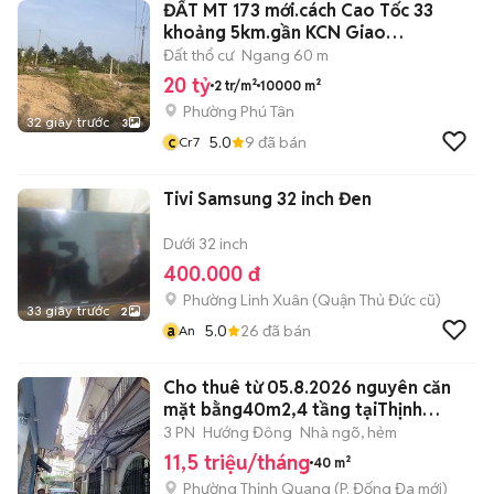
ĐẤT MT 173 mới.cách Cao Tốc 33
khoảng 5km.gần KCN Giao
long,phong nẫm
Đất thổ cư
Ngang 60 m
20 tỷ
2 tr/m²
10000 m²
Phường Phú Tân
32 giây trước
3
c
5.0
9
đã bán
Cr7
Tivi Samsung 32 inch Đen
Dưới 32 inch
400.000 đ
Phường Linh Xuân (Quận Thủ Đức cũ)
33 giây trước
2
a
5.0
26
đã bán
An
Cho thuê từ 05.8.2026 nguyên căn
mặt bằng40m2,4 tầng tạiThịnh
Quang
3 PN
Hướng Đông
Nhà ngõ, hẻm
11,5 triệu/tháng
40 m²
Phường Thịnh Quang
(
P. Đống Đa
mới)