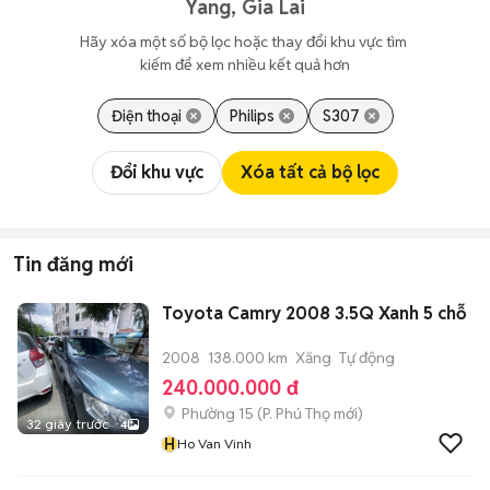
Yang, Gia Lai
Hãy xóa một số bộ lọc hoặc thay đổi khu vực tìm 
kiếm để xem nhiều kết quả hơn
Điện thoại
Philips
S307
Đổi khu vực
Xóa tất cả bộ lọc
Tin đăng mới
Toyota Camry 2008 3.5Q Xanh 5 chỗ
2008
138.000 km
Xăng
Tự động
240.000.000 đ
Phường 15
(
P. Phú Thọ
mới)
32 giây trước
4
H
Ho Van Vinh