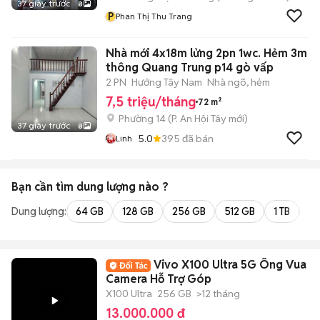
37 giây trước
8
P
Phan Thị Thu Trang
Nhà mới 4x18m lửng 2pn 1wc. Hẻm 3m
thông Quang Trung p14 gò vấp
2 PN
Hướng Tây Nam
Nhà ngõ, hẻm
7,5 triệu/tháng
72 m²
Phường 14
(
P. An Hội Tây
mới)
37 giây trước
8
5.0
395
đã bán
Linh
Bạn cần tìm
dung lượng
nào ?
Dung lượng:
64 GB
128 GB
256 GB
512 GB
1 TB
2 
Vivo X100 Ultra 5G Ông Vua
Camera Hỗ Trợ Góp
X100 Ultra
256 GB
>12 tháng
13.000.000 đ