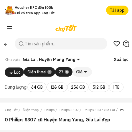
Voucher KFC đến 100k
Tải app
Chỉ có trên app Chợ Tốt
Khu vực:
Gia Lai, Huyện Mang Yang
Xoá lọc
Điện thoại
27
Giá
Lọc
Dung lượng:
64 GB
128 GB
256 GB
512 GB
1 TB
2 
Chợ Tốt
Điện thoại
Philips
Philips S307
Philips S307 Gia Lai
Philip
0 Philips S307 cũ Huyện Mang Yang, Gia Lai đẹp