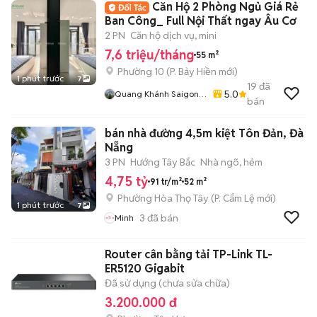
Căn Hộ 2 Phòng Ngủ Giá Rẻ
Ban Công_ Full Nội Thất ngay Âu Cơ
2 PN
Căn hộ dịch vụ, mini
7,6 triệu/tháng
55 m²
Phường 10
(
P. Bảy Hiền
mới)
1 phút trước
7
19
đã
5.0
Quang Khánh Saigon
bán
Homes
bán nhà đường 4,5m kiệt Tôn Đản, Đà
Nẵng
3 PN
Hướng Tây Bắc
Nhà ngõ, hẻm
4,75 tỷ
91 tr/m²
52 m²
Phường Hòa Thọ Tây
(
P. Cẩm Lệ
mới)
1 phút trước
7
3
đã bán
Minh
Router cân bằng tải TP-Link TL-
ER5120 Gigabit
Đã sử dụng (chưa sửa chữa)
3.200.000 đ