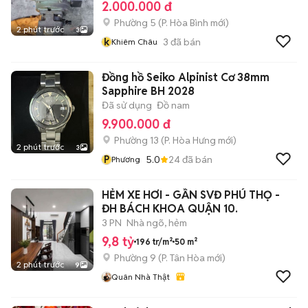
2.000.000 đ
Phường 5
(
P. Hòa Bình
mới)
2 phút trước
3
k
3
đã bán
Khiêm Châu
Đồng hồ Seiko Alpinist Cơ 38mm
Sapphire BH 2028
Đã sử dụng
Đồ nam
9.900.000 đ
Phường 13
(
P. Hòa Hưng
mới)
2 phút trước
3
P
5.0
24
đã bán
Phương
HẺM XE HƠI - GẦN SVĐ PHÚ THỌ -
ĐH BÁCH KHOA QUẬN 10.
3 PN
Nhà ngõ, hẻm
9,8 tỷ
196 tr/m²
50 m²
Phường 9
(
P. Tân Hòa
mới)
2 phút trước
9
Quân Nhà Thật