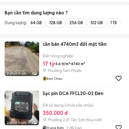
Bạn cần tìm
dung lượng
nào ?
Dung lượng:
64 GB
128 GB
256 GB
512 GB
1 TB
2 
cần bán 4740m2 đất mặt tiền
Đất nông nghiệp
17 tỷ
3,6 tr/m²
4740 m²
Phường Tam Phước
2 phút trước
3
B
Bao Chau
Sạc pin DCA FFCL20-02 Đen
Đã sử dụng (chưa sửa chữa)
350.000 đ
Phường 2
(
P. Tân Sơn Hòa
mới)
2 phút trước
2
2
đã bán
Trung Kiên