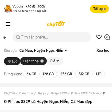
Voucher KFC đến 100k
Tải app
Chỉ có trên app Chợ Tốt
Khu vực:
Cà Mau, Huyện Ngọc Hiển
Xoá lọc
Điện thoại
Giá
Lọc
Dung lượng:
64 GB
128 GB
256 GB
512 GB
1 TB
2 
Chợ Tốt
Điện thoại
Philips
Philips S329
Philips S329 Cà Mau
Phili
0 Philips S329 cũ Huyện Ngọc Hiển, Cà Mau đẹp