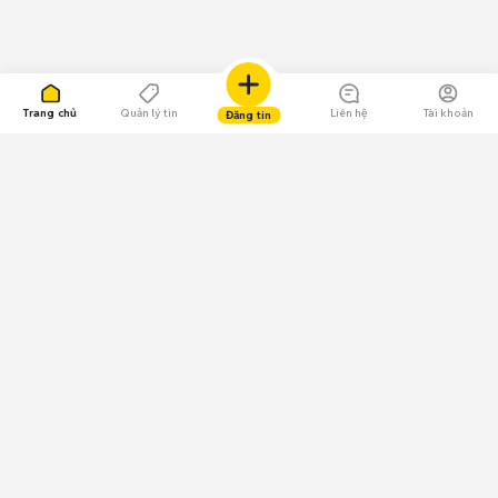
Trang chủ
Quản lý tin
Liên hệ
Tài khoản
Đăng tin
109.000 Bình chọn
Tải ứng dụng Chợ Tốt
Về Chợ Tốt
Quy chế sàn
Chính sách bảo mật
Giải quyết tranh chấp
CÔNG TY TNHH CHỢ TỐT - Người đại diện theo pháp luật:
Nguyễn Trọng Tấn; GPDKKD: 0312120782 do Sở KH & ĐT TP.HCM cấp ngày
11/01/2013;