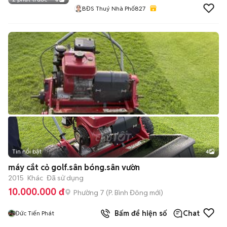
BĐS Thuý Nhà Phố827
Tin nổi bật
4
máy cắt cỏ golf.sân bóng.sân vườn
2015
Khác
Đã sử dụng
10.000.000 đ
Phường 7
(
P. Bình Đông
mới)
Bấm để hiện số
Chat
Đức Tiến Phát