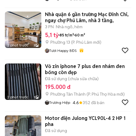
Nhà quận 6 gần trường Mạc Đĩnh Chi,
ngay chợ Phú Lâm, nhà 3 tầng,
3 PN
Nhà ngõ, hẻm
5,1 tỷ
85 tr/m²
60 m²
Phường 13
(
P. Phú Lâm
mới)
2 phút trước
3
Tươi Happy BĐS
Vỏ zin iphone 7 plus đen nhám đen
bóng còn đẹp
Đã sử dụng (chưa sửa chữa)
195.000 đ
Phường Tân Thành
(
P. Phú Thọ Hòa
mới)
2 phút trước
1
4.6
352
đã bán
Trương Hiệp
Motor điện Julong YCL90L-4 2 HP 1
pha
Đã sử dụng