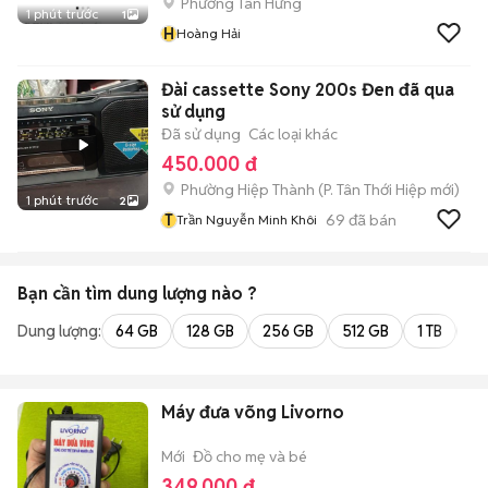
Phường Tân Hưng
1 phút trước
1
H
Hoàng Hải
Đài cassette Sony 200s Đen đã qua
sử dụng
Đã sử dụng
Các loại khác
450.000 đ
Phường Hiệp Thành
(
P. Tân Thới Hiệp
mới)
1 phút trước
2
T
69
đã bán
Trần Nguyễn Minh Khôi
Bạn cần tìm
dung lượng
nào ?
Dung lượng:
64 GB
128 GB
256 GB
512 GB
1 TB
2 
Máy đưa võng Livorno
Mới
Đồ cho mẹ và bé
349.000 đ