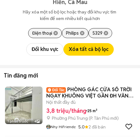
Hiển, Cà Mau
Hãy xóa một số bộ lọc hoặc thay đổi khu vực tìm 
kiếm để xem nhiều kết quả hơn
Điện thoại
Philips
S329
Đổi khu vực
Xóa tất cả bộ lọc
Tin đăng mới
PHÒNG GÁC CỬA SỔ TRỜI
NGAY KHUÔNG VIỆT GẦN ĐH VĂN
HIẾN, ĐẦM SEN, Q10
Nội thất đầy đủ
3,8 triệu/tháng
25 m²
Phường Phú Trung
(
P. Tân Phú
mới)
1 phút trước
4
5.0
2
đã bán
Nhy HiFriendz