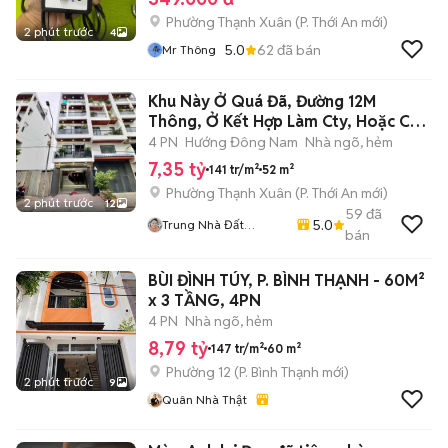
Phường Thạnh Xuân
(
P. Thới An
mới)
2 phút trước
4
5.0
62
đã bán
Mr Thông
Khu Này Ở Quá Đã, Đường 12M
Thông, Ở Kết Hợp Làm Cty, Hoặc Cho
Thuê
4 PN
Hướng Đông Nam
Nhà ngõ, hẻm
7,35 tỷ
141 tr/m²
52 m²
Phường Thạnh Xuân
(
P. Thới An
mới)
2 phút trước
12
59
đã
5.0
Trung Nhà Đất
bán
0901888734
BÙI ĐÌNH TÚY, P. BÌNH THẠNH - 60M²
x 3 TẦNG, 4PN
4 PN
Nhà ngõ, hẻm
8,79 tỷ
147 tr/m²
60 m²
Phường 12
(
P. Bình Thạnh
mới)
2 phút trước
9
Quân Nhà Thật