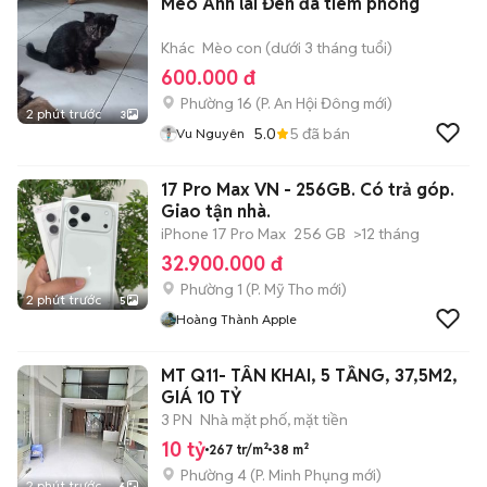
Mèo Anh lai Đen đã tiêm phòng
Khác
Mèo con (dưới 3 tháng tuổi)
600.000 đ
Phường 16
(
P. An Hội Đông
mới)
2 phút trước
3
5.0
5
đã bán
Vu Nguyên
17 Pro Max VN - 256GB. Có trả góp.
Giao tận nhà.
iPhone 17 Pro Max
256 GB
>12 tháng
32.900.000 đ
Phường 1
(
P. Mỹ Tho
mới)
2 phút trước
5
Hoàng Thành Apple
MT Q11- TÂN KHAI, 5 TẦNG, 37,5M2,
GIÁ 10 TỶ
3 PN
Nhà mặt phố, mặt tiền
10 tỷ
267 tr/m²
38 m²
Phường 4
(
P. Minh Phụng
mới)
2 phút trước
6